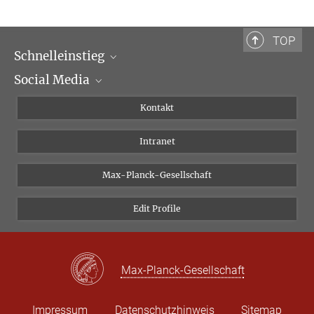
Bibliotheca Hertziana – Max-Planck-Institut für Kunstgeschichte
Via Gregoriana 28
00187 Rom
TOP
Schnelleinstieg
Tel.: + 39 0669 993 201
Social Media
Wissenschaftliche Abteilungen
Personen
Facebook
Kontakt
Forschungsprojekte A-Z
Instagram
Intranet
Bluesky
Twitter
Max-Planck-Gesellschaft
Vimeo
Edit Profile
Newsletter
Max-Planck-Gesellschaft
Impressum
Datenschutzhinweis
Sitemap