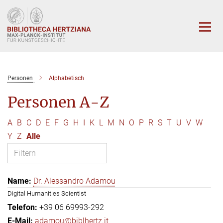
Hauptinhalt
Personen
Alphabetisch
Personen A-Z
A
B
C
D
E
F
G
H
I
K
L
M
N
O
P
R
S
T
U
V
W
Y
Z
Alle
Dr. Alessandro Adamou
Digital Humanities Scientist
+39 06 69993-292
adamou@biblhertz.it