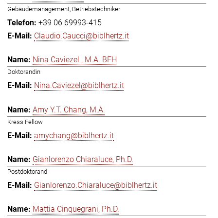
Gebäudemanagement, Betriebstechniker
+39 06 69993-415
Claudio.Caucci@biblhertz.it
Nina Caviezel , M.A. BFH
Doktorandin
Nina.Caviezel@biblhertz.it
Amy Y.T. Chang, M.A.
Kress Fellow
amychang@biblhertz.it
Gianlorenzo Chiaraluce, Ph.D.
Postdoktorand
Gianlorenzo.Chiaraluce@biblhertz.it
Mattia Cinquegrani, Ph.D.