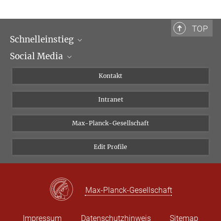
Bibliotheca Hertziana – Max-Planck-Institut für Kunstgeschichte
Via Gregoriana 28
00187 Rom
TOP
Schnelleinstieg
Tel.: + 39 0669 993 201
Social Media
Wissenschaftliche Abteilungen
Personen
Facebook
Kontakt
Forschungsprojekte A-Z
Instagram
Intranet
Bluesky
Twitter
Max-Planck-Gesellschaft
Vimeo
Edit Profile
Newsletter
Max-Planck-Gesellschaft
Impressum
Datenschutzhinweis
Sitemap