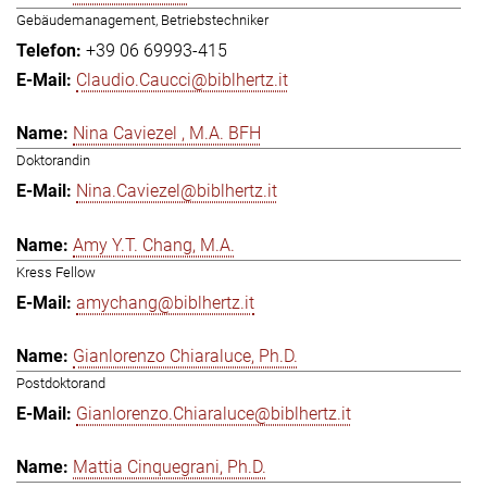
Gebäudemanagement, Betriebstechniker
+39 06 69993-415
Claudio.Caucci@biblhertz.it
Nina Caviezel , M.A. BFH
Doktorandin
Nina.Caviezel@biblhertz.it
Amy Y.T. Chang, M.A.
Kress Fellow
amychang@biblhertz.it
Gianlorenzo Chiaraluce, Ph.D.
Postdoktorand
Gianlorenzo.Chiaraluce@biblhertz.it
Mattia Cinquegrani, Ph.D.