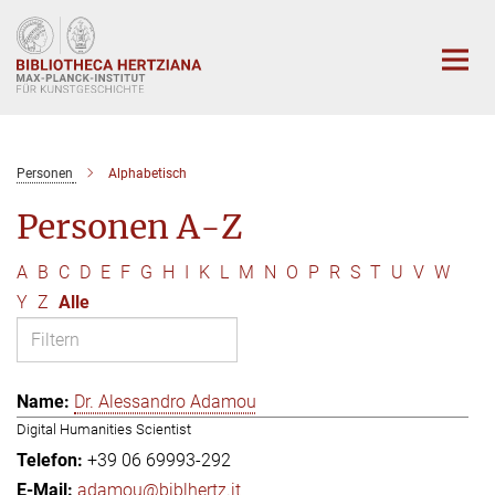
Hauptinhalt
Personen
Alphabetisch
Personen A-Z
A
B
C
D
E
F
G
H
I
K
L
M
N
O
P
R
S
T
U
V
W
Y
Z
Alle
Dr. Alessandro Adamou
Digital Humanities Scientist
+39 06 69993-292
adamou@biblhertz.it