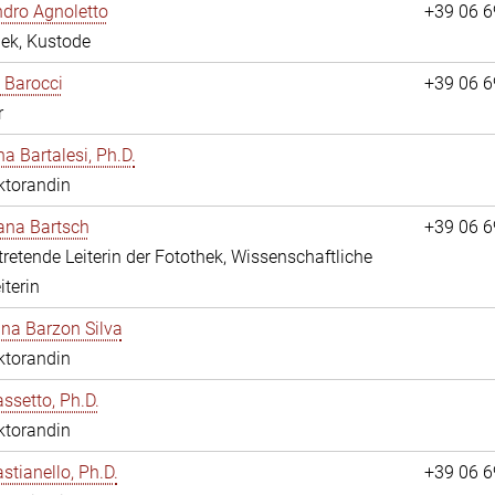
dro Agnoletto
+39 06 
hek, Kustode
 Barocci
+39 06 
r
na Bartalesi, Ph.D.
ktorandin
jana Bartsch
+39 06 
rtretende Leiterin der Fotothek, Wissenschaftliche
iterin
ina Barzon Silva
ktorandin
assetto, Ph.D.
ktorandin
stianello, Ph.D.
+39 06 