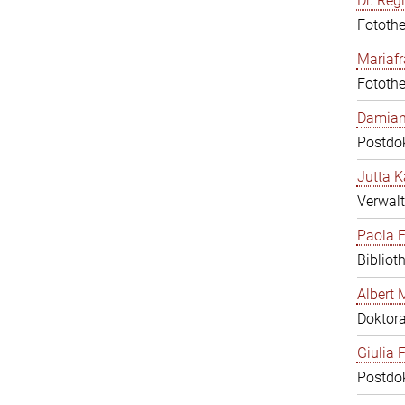
Dr. Reg
Fotothe
Mariafr
Fotothe
Damiana
Postdo
Jutta K
Verwalt
Paola F
Bibliot
Albert 
Doktor
Giulia F
Postdo