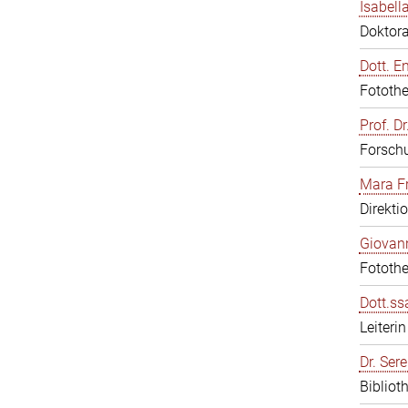
Isabell
Doktor
Dott. E
Fotothe
Prof. D
Forschu
Mara F
Direkti
Giovann
Fotothe
Dott.ss
Leiter
Dr. Sere
Bibliot