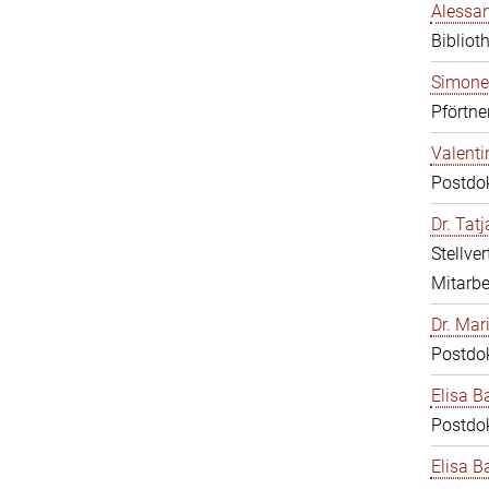
Alessan
Bibliot
Simone
Pförtne
Valenti
Postdo
Dr. Tat
Stellve
Mitarbe
Dr. Mar
Postdo
Elisa B
Postdo
Elisa Ba