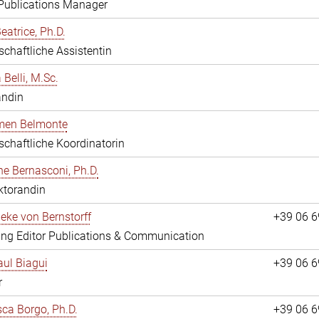
 Publications Manager
eatrice, Ph.D.
chaftliche Assistentin
 Belli, M.Sc.
andin
rmen Belmonte
chaftliche Koordinatorin
ne Bernasconi, Ph.D.
ktorandin
ieke von Bernstorff
+39 06 
ng Editor Publications & Communication
ul Biagui
+39 06 
r
ca Borgo, Ph.D.
+39 06 