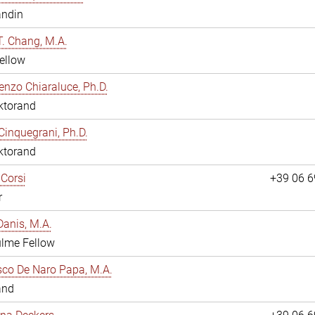
andin
. Chang, M.A.
ellow
enzo Chiaraluce, Ph.D.
ktorand
Cinquegrani, Ph.D.
ktorand
Corsi
+39 06 
r
anis, M.A.
ulme Fellow
co De Naro Papa, M.A.
and