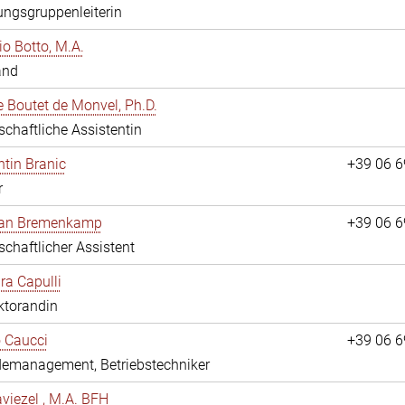
ngsgruppenleiterin
io Botto, M.A.
and
e Boutet de Monvel, Ph.D.
chaftliche Assistentin
tin Branic
+39 06 
r
rian Bremenkamp
+39 06 
chaftlicher Assistent
ara Capulli
ktorandin
 Caucci
+39 06 
emanagement, Betriebstechniker
viezel , M.A. BFH