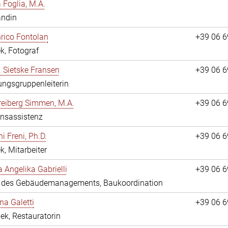
a Foglia, M.A.
andin
nrico Fontolan
+39 06 
k, Fotograf
r. Sietske Fransen
+39 06 
ngsgruppenleiterin
reiberg Simmen, M.A.
+39 06 
onsassistenz
i Freni, Ph.D.
+39 06 
k, Mitarbeiter
a Angelika Gabrielli
+39 06 
in des Gebäudemanagements, Baukoordination
na Galetti
+39 06 
hek, Restauratorin