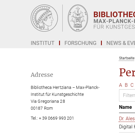
Hauptinhalt
INSTITUT
FORSCHUNG
NEWS & EV
Startseite
Pe
Adresse
A
B
C
Bibliotheca Hertziana – Max-Planck-
Institut für Kunstgeschichte
Via Gregoriana 28
Name
00187 Rom
Tel.: + 39 0669 993 201
Dr. Al
Digital