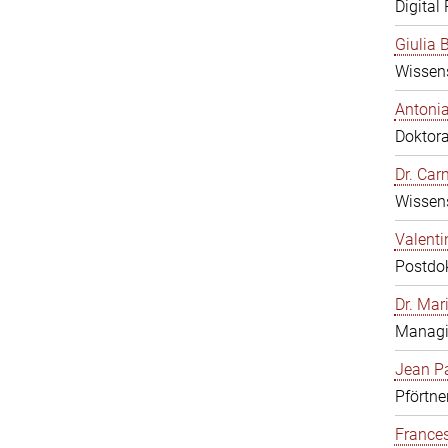
Digital
Giulia B
Wissens
Antonia
Doktor
Dr. Ca
Wissens
Valenti
Postdo
Dr. Mar
Managi
Jean Pa
Pförtne
Frances