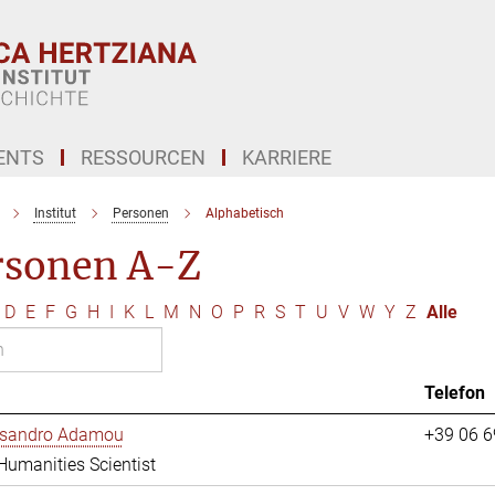
ENTS
RESSOURCEN
KARRIERE
Institut
Personen
Alphabetisch
rsonen A-Z
D
E
F
G
H
I
K
L
M
N
O
P
R
S
T
U
V
W
Y
Z
Alle
Telefon
essandro Adamou
+39 06 
 Humanities Scientist