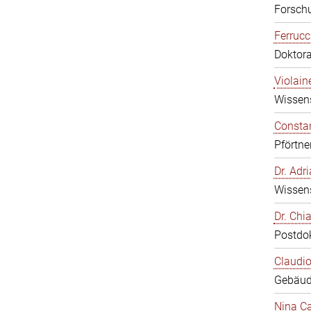
Forschu
Ferrucc
Doktor
Violain
Wissens
Constan
Pförtne
Dr. Ad
Wissens
Dr. Chi
Postdo
Claudio
Gebäud
Nina Ca