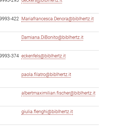
69993-293
deckers@biblhertz.it
69993-422
Mariafrancesca.Denora@biblhertz.it
Damiana.DiBonito@biblhertz.it
69993-374
eckenfels@biblhertz.it
paola.filatro@biblhertz.it
albertmaximilian.fischer@biblhertz.it
giulia.flenghi@biblhertz.it