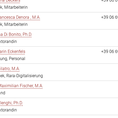
ina Deckers
+39 06 
k, Mitarbeiterin
ancesca Denora , M.A.
+39 06 
k, Mitarbeiterin
 Di Bonito, Ph.D.
ktorandin
arin Eckenfels
+39 06 
ung, Personal
ilatro, M.A.
hek, Rara-Digitalisierung
Maximilian Fischer, M.A.
and
lenghi, Ph.D.
ktorandin