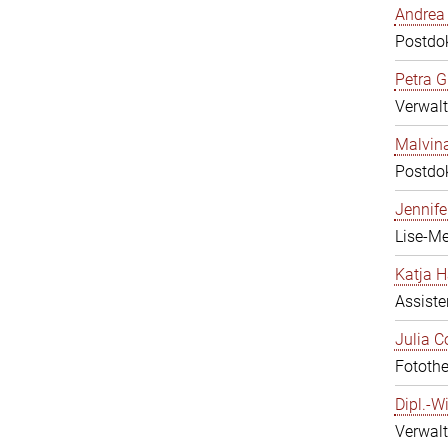
Andrea 
Postdo
Petra G
Verwal
Malvina
Postdo
Jennifer
Lise-Me
Katja H
Assiste
Julia C
Fotothe
Dipl.-W
Verwalt