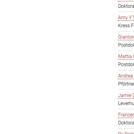
Doktor
Amy Y.T
Kress F
Gianlor
Postdo
Mattia 
Postdo
Andrea 
Pförtne
Jamie D
Leverh
Frances
Doktor