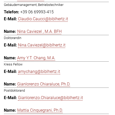
Gebäudemanagement, Betriebstechniker
+39 06 69993-415
Claudio.Caucci@biblhertz.it
Nina Caviezel , M.A. BFH
Doktorandin
Nina.Caviezel@biblhertz.it
Amy Y.T. Chang, M.A.
Kress Fellow
amychang@biblhertz.it
Gianlorenzo Chiaraluce, Ph.D.
Postdoktorand
Gianlorenzo.Chiaraluce@biblhertz.it
Mattia Cinquegrani, Ph.D.