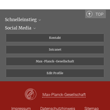
Bibliotheca Hertziana – Max-Planck-Institut für Kunstgeschichte
Via Gregoriana 28
00187 Rom
TOP
Schnelleinstieg
Tel.: + 39 0669 993 201
Social Media
Wissenschaftliche Abteilungen
Personen
Facebook
Kontakt
Forschungsprojekte A-Z
Instagram
Intranet
Bluesky
Twitter
Max-Planck-Gesellschaft
Vimeo
Edit Profile
Newsletter
Max-Planck-Gesellschaft
Impressum
Datenschutzhinweis
Sitemap