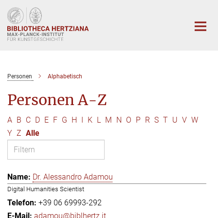
Hauptinhalt
Personen
Alphabetisch
Personen A-Z
A
B
C
D
E
F
G
H
I
K
L
M
N
O
P
R
S
T
U
V
W
Y
Z
Alle
Dr. Alessandro Adamou
Digital Humanities Scientist
+39 06 69993-292
adamou@biblhertz.it