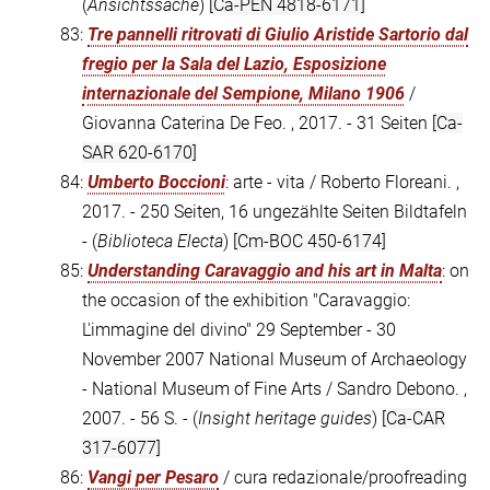
(
Ansichtssache
)
[Ca-PEN 4818-6171]
83:
Tre pannelli ritrovati di Giulio Aristide Sartorio dal
fregio per la Sala del Lazio, Esposizione
internazionale del Sempione, Milano 1906
/
Giovanna Caterina De Feo. , 2017. - 31 Seiten
[Ca-
SAR 620-6170]
84:
Umberto Boccioni
: arte - vita / Roberto Floreani. ,
2017. - 250 Seiten, 16 ungezählte Seiten Bildtafeln
- (
Biblioteca Electa
)
[Cm-BOC 450-6174]
85:
Understanding Caravaggio and his art in Malta
: on
the occasion of the exhibition "Caravaggio:
L'immagine del divino" 29 September - 30
November 2007 National Museum of Archaeology
- National Museum of Fine Arts / Sandro Debono. ,
2007. - 56 S. - (
Insight heritage guides
)
[Ca-CAR
317-6077]
86:
Vangi per Pesaro
/ cura redazionale/proofreading