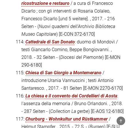
ricostruzione e restauro
/ a cura di Francesco
Dicarlo ; con gli interventi di Rosaria Colaleo,
Francesco Dicarlo [und 5 weitere]. , 2017. - 216
Seiten - (
Nuovi quaderni dell'Archivio Biblioteca
Museo Capitolare
)
[E-CON 372-6170]
114:
Cattedrale di San Donato
: duomo di Mondovì /
testi Giancarlo Comino, Beppe Bongiovanni. ,
2018. - 32 Seiten - (
Diocesi del Piemonte
)
[E-MON
290-6180]
115:
Chiesa di San Giorgio a Montemerano
/
introduzione Urania Vannuccini ; testi Antonio
Santaresco. , 2017. - 81 Seiten
[E-MON 2270-6170]
116:
La chiesa e il convento dei Cordellieri di Aosta
:
l'assenza della memoria / Bruno Orlandoni. , 2018.
- 287 Seiten - (
Collection La gerbe
)
[E-AOS 12-6180]
117:
Churburg - Wohnkultur und Rüstkammer
/
TOP
Helmut Stampfer. , 2015. - 72 S. - (
Burgen
)
[E-SLU