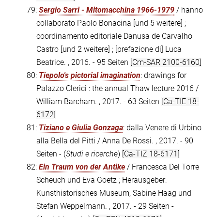
79:
Sergio Sarri - Mitomacchina 1966-1979
/ hanno
collaborato Paolo Bonacina [und 5 weitere] ;
coordinamento editoriale Danusa de Carvalho
Castro [und 2 weitere] ; [prefazione di] Luca
Beatrice. , 2016. - 95 Seiten
[Cm-SAR 2100-6160]
80:
Tiepolo's pictorial imagination
: drawings for
Palazzo Clerici : the annual Thaw lecture 2016 /
William Barcham. , 2017. - 63 Seiten
[Ca-TIE 18-
6172]
81:
Tiziano e Giulia Gonzaga
: dalla Venere di Urbino
alla Bella del Pitti / Anna De Rossi. , 2017. - 90
Seiten - (
Studi e ricerche
)
[Ca-TIZ 18-6171]
82:
Ein Traum von der Antike
/ Francesca Del Torre
Scheuch und Eva Goetz ; Herausgeber:
Kunsthistorisches Museum, Sabine Haag und
Stefan Weppelmann. , 2017. - 29 Seiten -