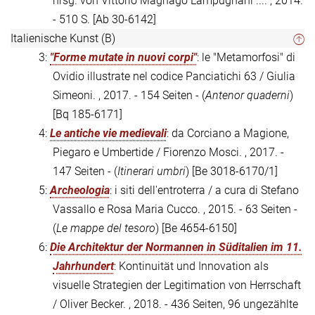
hrsg. von Vittorio Magnago Lampugnani .... , 2014.
- 510 S.
[Ab 30-6142]
Italienische Kunst (B)
3:
"Forme mutate in nuovi corpi"
: le "Metamorfosi" di
Ovidio illustrate nel codice Panciatichi 63 / Giulia
Simeoni. , 2017. - 154 Seiten - (
Antenor quaderni
)
[Bq 185-6171]
4:
Le antiche vie medievali
: da Corciano a Magione,
Piegaro e Umbertide / Fiorenzo Mosci. , 2017. -
147 Seiten - (
Itinerari umbri
)
[Be 3018-6170/1]
5:
Archeologia
: i siti dell'entroterra / a cura di Stefano
Vassallo e Rosa Maria Cucco. , 2015. - 63 Seiten -
(
Le mappe del tesoro
)
[Be 4654-6150]
6:
Die Architektur der Normannen in Süditalien im 11.
Jahrhundert
: Kontinuität und Innovation als
visuelle Strategien der Legitimation von Herrschaft
/ Oliver Becker. , 2018. - 436 Seiten, 96 ungezählte