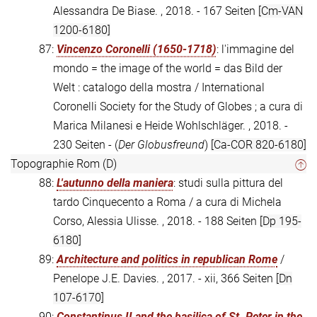
Alessandra De Biase. , 2018. - 167 Seiten
[Cm-VAN
1200-6180]
87:
Vincenzo Coronelli (1650-1718)
: l'immagine del
mondo = the image of the world = das Bild der
Welt : catalogo della mostra / International
Coronelli Society for the Study of Globes ; a cura di
Marica Milanesi e Heide Wohlschläger. , 2018. -
230 Seiten - (
Der Globusfreund
)
[Ca-COR 820-6180]
Topographie Rom (D)
88:
L'autunno della maniera
: studi sulla pittura del
tardo Cinquecento a Roma / a cura di Michela
Corso, Alessia Ulisse. , 2018. - 188 Seiten
[Dp 195-
6180]
89:
Architecture and politics in republican Rome
/
Penelope J.E. Davies. , 2017. - xii, 366 Seiten
[Dn
107-6170]
90:
Constantinus II and the basilica of St. Peter in the