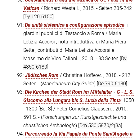
Vatican
/ Richard Westall. , 2015. - Seiten 205-242
[Dy 120-6150]
91:
Da unità sistemica a configurazione episodica
: i
giardini pubblici di Testaccio a Roma / Maria
Letizia Accorsi ; nota introduttiva di Maria Piera
Sette ; contributi di Maria Letizia Accorsi e
Massimo de Vico Fallani. , 2018. - 83 Seiten
[Dv
4850-6180]
92:
Jüdisches Rom
/ Christina Höfferer. , 2018. - 212
Seiten - (
Mandelbaum City Guide
)
[De 790-6180]
93:
Die Kirchen der Stadt Rom im Mittelalter
-
G - L, S.
Giacomo alla Lungara bis S. Lucia della Tinta
: 1050
- 1300 [Bd. 3] / Peter Cornelius Claussen. , 2010. -
591 S. - (
Forschungen zur Kunstgeschichte und
christlichen Archäologie
)
[Dm 530-5870/2(3a]
94:
Percorrendo la Via Papale da Ponte Sant'Angelo a