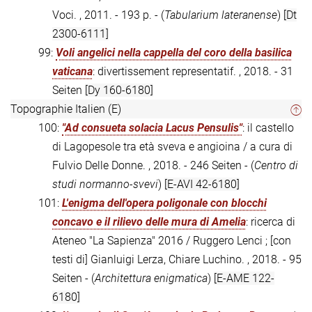
Voci. , 2011. - 193 p. - (
Tabularium lateranense
)
[Dt
2300-6111]
99:
Voli angelici nella cappella del coro della basilica
vaticana
: divertissement representatif. , 2018. - 31
Seiten
[Dy 160-6180]
Topographie Italien (E)
100:
"Ad consueta solacia Lacus Pensulis"
: il castello
di Lagopesole tra età sveva e angioina / a cura di
Fulvio Delle Donne. , 2018. - 246 Seiten - (
Centro di
studi normanno-svevi
)
[E-AVI 42-6180]
101:
L'enigma dell'opera poligonale con blocchi
concavo e il rilievo delle mura di Amelia
: ricerca di
Ateneo "La Sapienza" 2016 / Ruggero Lenci ; [con
testi di] Gianluigi Lerza, Chiare Luchino. , 2018. - 95
Seiten - (
Architettura enigmatica
)
[E-AME 122-
6180]