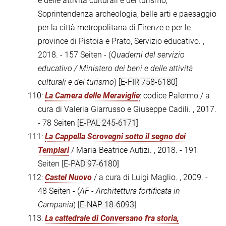
e delle attività culturali e del turismo,
Soprintendenza archeologia, belle arti e paesaggio
per la città metropolitana di Firenze e per le
province di Pistoia e Prato, Servizio educativo. ,
2018. - 157 Seiten - (
Quaderni del servizio
educativo / Ministero dei beni e delle attività
culturali e del turismo
)
[E-FIR 758-6180]
110:
La Camera delle Meraviglie
: codice Palermo / a
cura di Valeria Giarrusso e Giuseppe Cadili. , 2017.
- 78 Seiten
[E-PAL 245-6171]
111:
La Cappella Scrovegni sotto il segno dei
Templari
/ Maria Beatrice Autizi. , 2018. - 191
Seiten
[E-PAD 97-6180]
112:
Castel Nuovo
/ a cura di Luigi Maglio. , 2009. -
48 Seiten - (
AF - Architettura fortificata in
Campania
)
[E-NAP 18-6093]
113:
La cattedrale di Conversano fra storia,