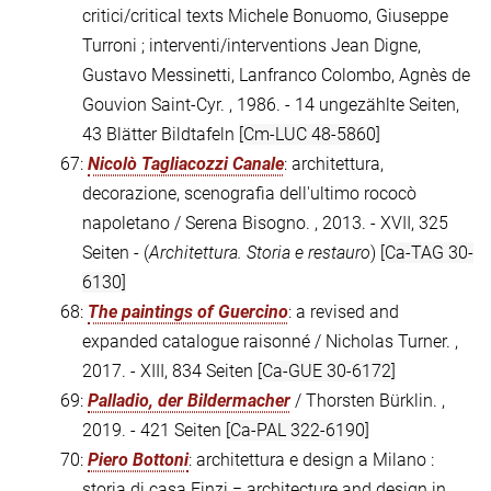
critici/critical texts Michele Bonuomo, Giuseppe
Turroni ; interventi/interventions Jean Digne,
Gustavo Messinetti, Lanfranco Colombo, Agnès de
Gouvion Saint-Cyr. , 1986. - 14 ungezählte Seiten,
43 Blätter Bildtafeln
[Cm-LUC 48-5860]
67:
Nicolò Tagliacozzi Canale
: architettura,
decorazione, scenografia dell'ultimo rococò
napoletano / Serena Bisogno. , 2013. - XVII, 325
Seiten - (
Architettura. Storia e restauro
)
[Ca-TAG 30-
6130]
68:
The paintings of Guercino
: a revised and
expanded catalogue raisonné / Nicholas Turner. ,
2017. - XIII, 834 Seiten
[Ca-GUE 30-6172]
69:
Palladio, der Bildermacher
/ Thorsten Bürklin. ,
2019. - 421 Seiten
[Ca-PAL 322-6190]
70:
Piero Bottoni
: architettura e design a Milano :
storia di casa Finzi = architecture and design in