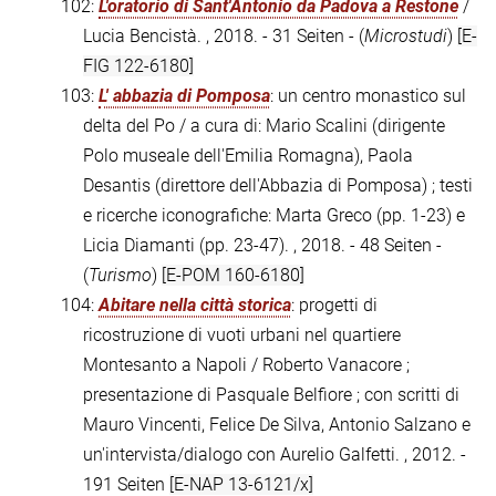
102:
L'oratorio di Sant'Antonio da Padova a Restone
/
Lucia Bencistà. , 2018. - 31 Seiten - (
Microstudi
)
[E-
FIG 122-6180]
103:
L' abbazia di Pomposa
: un centro monastico sul
delta del Po / a cura di: Mario Scalini (dirigente
Polo museale dell'Emilia Romagna), Paola
Desantis (direttore dell'Abbazia di Pomposa) ; testi
e ricerche iconografiche: Marta Greco (pp. 1-23) e
Licia Diamanti (pp. 23-47). , 2018. - 48 Seiten -
(
Turismo
)
[E-POM 160-6180]
104:
Abitare nella città storica
: progetti di
ricostruzione di vuoti urbani nel quartiere
Montesanto a Napoli / Roberto Vanacore ;
presentazione di Pasquale Belfiore ; con scritti di
Mauro Vincenti, Felice De Silva, Antonio Salzano e
un'intervista/dialogo con Aurelio Galfetti. , 2012. -
191 Seiten
[E-NAP 13-6121/x]