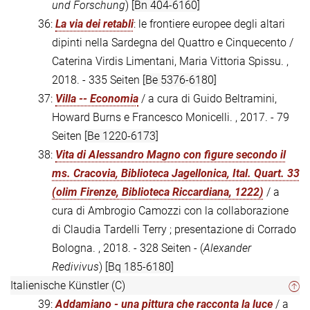
und Forschung
)
[Bn 404-6160]
36:
La via dei retabli
: le frontiere europee degli altari
dipinti nella Sardegna del Quattro e Cinquecento /
Caterina Virdis Limentani, Maria Vittoria Spissu. ,
2018. - 335 Seiten
[Be 5376-6180]
37:
Villa -- Economia
/ a cura di Guido Beltramini,
Howard Burns e Francesco Monicelli. , 2017. - 79
Seiten
[Be 1220-6173]
38:
Vita di Alessandro Magno con figure secondo il
ms. Cracovia, Biblioteca Jagellonica, Ital. Quart. 33
(olim Firenze, Biblioteca Riccardiana, 1222)
/ a
cura di Ambrogio Camozzi con la collaborazione
di Claudia Tardelli Terry ; presentazione di Corrado
Bologna. , 2018. - 328 Seiten - (
Alexander
Redivivus
)
[Bq 185-6180]
Italienische Künstler (C)
39:
Addamiano - una pittura che racconta la luce
/ a