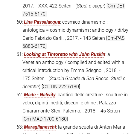
2017. - XXX, 422 Seiten - (
Studi e saggi
)
[Cm-DET
7515-6170]
60:
Lina Passalacqua
: cosmico dinamismo :
antologica = cosmic dynamism : anthology / di/by
Carlo Fabrizio Carli. , 2017. - 143 Seiten
[Cm-PAS
6880-6170]
61:
Looking at Tintoretto with John Ruskin
: a
Venetian anthology / compiled and edited with a
critical introduction by Emma Sdegno. , 2018. -
175 Seiten - (
Scuola Grande di San Rocco. Studi e
ricerche
)
[Ca-TIN 222-6180]
62:
Madè - Nativity
: cantico delle creature : sculture in
vetro, dipinti inediti, disegni e chine : Palazzo
Chiaramonte-Steri, Palermo. , 2018. - 45 Seiten
[Cm-MAD 1700-6180]
63:
Maraglianeschi
: la grande scuola di Anton Maria