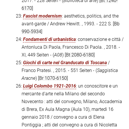
2017. - 228 Seiten - (
Biblioteca di arte
)
[Bt 1240-
6170]
23:
Fascist modernism
: aesthetics, politics, and the
avant-garde / Andrew Hewitt. , 1993. - 222 S.
[Bb
990-5934]
24:
Fondamenti di urbanistica
: conservazione e città /
Antonluca Di Paola, Francesco Di Paola. , 2018. -
XI, 449 Seiten - (
A08
)
[Bt 2080-6180]
25:
Giochi di carte nel Granducato di Toscana
/
Franco Pratesi. , 2015. - 551 Seiten - (
Saggistica
Aracne
)
[Br 1070-6150]
26:
Luigi Colombo 1921-2016
: un conoscitore e un
mercante d'arte nella Milano del secondo
Novecento : atti del convegno, Milano, Accademia
di Brera, Ex Aula Magna (Aula 10), martedì 16
gennaio 2018 / convegno a cura di Elena
Pontiggia ; atti del convegno a cura di Nicoletta