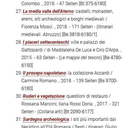
Colombo. , 2018. - 47 Seiten
[Bt 375-6180]
27:
La media valle dell'Aterno
: castelli, monasteri,
eremi, siti archeologici e borghi medievali /
Fiorenza Mosci. , 2018. - 171 Seiten - (
Itinerari
medievali. Abruzzo
)
[Be 3818-6180/1]
28:
I piaceri settecenteschi
: ville e palazzi dei
Gattopardi / di Maddalena De Luca e Ciro D'Arpa. ,
2015. - 63 Seiten - (
Le mappe del tesoro
)
[Be 4780-
6150]
29:
Il presepe napoletano
: la collezione Accardi /
Carmine Romano. , 2018. - 139 Seiten
[Bs 9700-
6180]
30:
Ruderi e vegetazione
: questioni di restauro /
Rossana Mancini, Ilaria Rossi Doria. , 2017. - 321
Seiten - (
Collana arti
)
[Bt 2090-6177]
31:
Sardegna archeologica
: i siti più importanti dal
Neolitico all'Età Romana / [testi i itinerari: Giulio