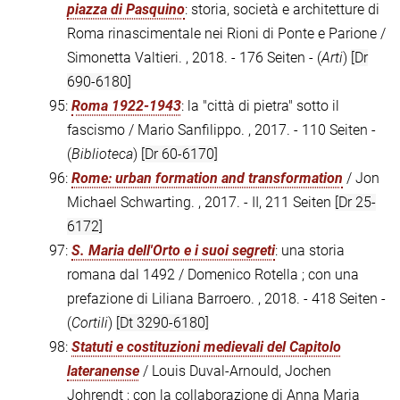
piazza di Pasquino
: storia, società e architetture di
Roma rinascimentale nei Rioni di Ponte e Parione /
Simonetta Valtieri. , 2018. - 176 Seiten - (
Arti
)
[Dr
690-6180]
95:
Roma 1922-1943
: la "città di pietra" sotto il
fascismo / Mario Sanfilippo. , 2017. - 110 Seiten -
(
Biblioteca
)
[Dr 60-6170]
96:
Rome: urban formation and transformation
/ Jon
Michael Schwarting. , 2017. - II, 211 Seiten
[Dr 25-
6172]
97:
S. Maria dell'Orto e i suoi segreti
: una storia
romana dal 1492 / Domenico Rotella ; con una
prefazione di Liliana Barroero. , 2018. - 418 Seiten -
(
Cortili
)
[Dt 3290-6180]
98:
Statuti e costituzioni medievali del Capitolo
lateranense
/ Louis Duval-Arnould, Jochen
Johrendt ; con la collaborazione di Anna Maria