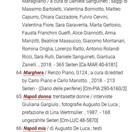
Maragliano / a cura di Daniele Sanguineti ; saggi di
Massimo Bartoletti, Valentina Borniotto, Matteo
Capurro, Chiara Cazzadore, Fulvio Cervini,
Valentina Fiore, Sara Garaventa, Marta Gertosio,
Fausta Franchini Guelfi, Alice Giannotti, Anna
Manzitti, Beatrice Massucco, Giacomo Montanari,
Romina Origlia, Lorenzo Ratto, Antonio Rolandi
Ricci, Sara Rulli, Daniele Sanguineti, Gianluca
Zanelli. , 2018. - 365 Seiten
[Ca-MAR 40-6181]
64:
Marghera
/ Renzo Piano, G124 ; a cura di/edited
by Carlo Piano e Carlo Mariotto. , 2018. - 213
Seiten - (
Diario delle periferie
)
[Cm-PIA 290-6160/2]
65:
Napoli donna
: trentasette donne / interviste
Giuliana Gargiulo ; fotografie Augusto De Luca ;
prefazione di Lina Wertmüller. , 1987. - 168
ungezählte Seiten
[Cm-LUC 48-5870]
66:
Napoli mia
/ di Augusto De Luca ; testi