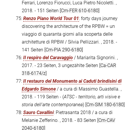
Ferrari, Lorenzo Fiorucci, Luca Pietro Nicoletti. ,
2018. - 151 Seiten
[Cm-FER 610-6180]
75:
Renzo Piano World Tour 01
: forty days journey
discovering the architecture of the RPBW = un
viaggio di quaranta giorni alla scoperta delle
architetture di RPBW / Silvia Pellizzari. , 2018. -
141 Seiten
[Cm-PIA 290-6180]
76:
Il respiro del Caravaggio
/ Mariarita Signorini. ,
2017. - 23 Seiten, 3 ungezählte Seiten
[Ca-CAR
318-6174/z]
77:
Il restauro del Monumento ai Caduti brindisini di
Edgardo Simone
/ a cura di Massimo Guastella. ,
2018. - 119 Seiten - (
ATSC - territorio, arti visive e
storia dell'arte contemporanea
)
[Cm-SIM 180-6180]
78:
Sauro Cavallini
: Pietrasanta 2018 / a cura di
Melanie Zefferino. , 2018. - 83 Seiten
[Cm-CAV
2040-6180]