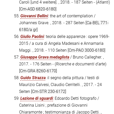
Caroli [und 4 weitere]. , 2018. - 187 Seiten - (
Atlanti
)
[Cm-ASD 6820-6180]
55:
Giovanni Bellini
: the art of contemplation /
Johannes Grave. , 2018. - 287 Seiten
[Ca-BEL 771-
6180/a gr]
56:
Giulio Paolini
: teoria delle apparenze : opere 1969-
2015 / a cura di Angela Madesani e Annamaria
Maggi. , 2018. - 110 Seiten
[Cm-PAO 3000-6180]
57:
Giuseppe Grava medaglista
/ Bruno Callegher. ,
2017. - 176 Seiten - (
Ricerche e documenti d'arte
)
[Cm-GRA 8260-6170]
58:
Guido Strazza
: il segno della pittura / testi di
Maurizio Calvesi, Claudio Cerritelli. , 2017. - 24
Seiten
[Cm-STR 230-6172]
59:
Lezione di sguardi
: Edoardo Detti fotografo /
Caterina Lisini ; prefazione di Giovanni
Chiaramonte ; testimonianza di Jacopo Detti. ,