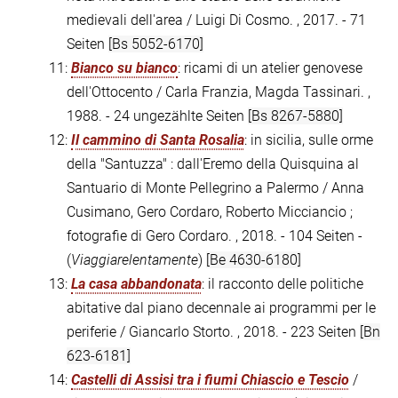
medievali dell'area / Luigi Di Cosmo. , 2017. - 71
Seiten
[Bs 5052-6170]
11:
Bianco su bianco
: ricami di un atelier genovese
dell'Ottocento / Carla Franzia, Magda Tassinari. ,
1988. - 24 ungezählte Seiten
[Bs 8267-5880]
12:
Il cammino di Santa Rosalia
: in sicilia, sulle orme
della "Santuzza" : dall'Eremo della Quisquina al
Santuario di Monte Pellegrino a Palermo / Anna
Cusimano, Gero Cordaro, Roberto Micciancio ;
fotografie di Gero Cordaro. , 2018. - 104 Seiten -
(
Viaggiarelentamente
)
[Be 4630-6180]
13:
La casa abbandonata
: il racconto delle politiche
abitative dal piano decennale ai programmi per le
periferie / Giancarlo Storto. , 2018. - 223 Seiten
[Bn
623-6181]
14:
Castelli di Assisi tra i fiumi Chiascio e Tescio
/