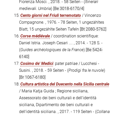
Fiorenza Mosci. , 2018. - 58 Seiten - (
Itinerari
medievali. Umbria
)
[Be 3018-6170/4]
15:
Cento giorni nel Friuli terremotato
/ Vincenzo
Compagnone. , 1976. - 78 Seiten, 1 ungezähltes
Blatt, 15 ungezählte Seiten Tafeln
[Bt 2080-5762]
16:
Corse médiévale
/ coordination scientifique:
Daniel Istria. Joseph Cesari .... , 2014. - 128 S. -
(
Guides archéologiques de la France
)
[Be 5424-
6140]
17:
Cosimo de' Medici
: pater patriae / Lucchesi -
Susini. , 2018. - 59 Seiten - (
Prodigi fra le nuvole
)
[Br 1067-6180]
18:
Cultura artistica del Duecento nella Sicilia centrale
/ Maria Katja Guida ; Regione siciliana,
Assessorato dei beni culturali e dell'identità
siciliana, Dipartimento dei beni culturali e
dell'identità siciliana. , 2017. - 119 Seiten - (
Collana