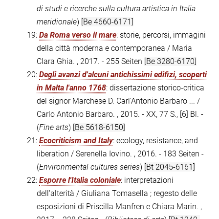
di studi e ricerche sulla cultura artistica in Italia
meridionale
)
[Be 4660-6171]
19:
Da Roma verso il mare
: storie, percorsi, immagini
della città moderna e contemporanea / Maria
Clara Ghia. , 2017. - 255 Seiten
[Be 3280-6170]
20:
Degli avanzi d'alcuni antichissimi edifizi, scoperti
in Malta l'anno 1768
: dissertazione storico-critica
del signor Marchese D. Carl'Antonio Barbaro ... /
Carlo Antonio Barbaro. , 2015. - XX, 77 S., [6] Bl. -
(
Fine arts
)
[Be 5618-6150]
21:
Ecocriticism and Italy
: ecology, resistance, and
liberation / Serenella Iovino. , 2016. - 183 Seiten -
(
Environmental cultures series
)
[Bt 2045-6161]
22:
Esporre l'Italia coloniale
: interpretazioni
dell'alterità / Giuliana Tomasella ; regesto delle
esposizioni di Priscilla Manfren e Chiara Marin. ,