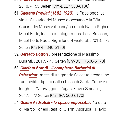
2018. - 153 Seiten
[Cm-DEL 4380-6180]
51:
Gaetano Previati (1852-1920)
: la Passione : "La
via al Calvario" del Museo diocesano e la "Via
Crucis" dei Musei vaticani / a cura di Nadia Righi e
Micol Forti ; testi in catalogo mons. Luca Bressan,
Micol Forti, Nadia Righi [und 4 weitere]. , 2018. - 79
Seiten
[Ca-PRE 340-6180]
52:
Gerardo Dottori
/ presentazione di Massimo
Duranti. , 2017. - 47 Seiten
[Cm-DOT 7600-6170]
53:
Giacinto Brandi - il compianto Barberini di
Palestrina
: tracce di un grande Seicento prenestino
: un inedito dipinto dalla chiesa di Santa Croce e i
luoghi di Caravaggio in fuga / Flavia Strinati. ,
2017. - 22 Seiten
[Ca-BRA 560-6170]
54:
Gianni Asdrubali - lo spazio impossibile
/ a cura
di Marco Tonelli ; testi di Gianni Asdrubali, Flavio