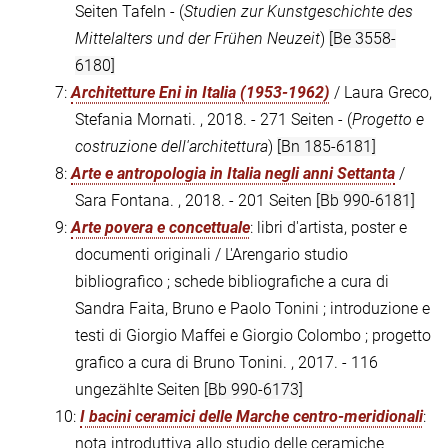
Seiten Tafeln - (
Studien zur Kunstgeschichte des
Mittelalters und der Frühen Neuzeit
)
[Be 3558-
6180]
7:
Architetture Eni in Italia (1953-1962)
/ Laura Greco,
Stefania Mornati. , 2018. - 271 Seiten - (
Progetto e
costruzione dell'architettura
)
[Bn 185-6181]
8:
Arte e antropologia in Italia negli anni Settanta
/
Sara Fontana. , 2018. - 201 Seiten
[Bb 990-6181]
9:
Arte povera e concettuale
: libri d'artista, poster e
documenti originali / L'Arengario studio
bibliografico ; schede bibliografiche a cura di
Sandra Faita, Bruno e Paolo Tonini ; introduzione e
testi di Giorgio Maffei e Giorgio Colombo ; progetto
grafico a cura di Bruno Tonini. , 2017. - 116
ungezählte Seiten
[Bb 990-6173]
10:
I bacini ceramici delle Marche centro-meridionali
:
nota introduttiva allo studio delle ceramiche