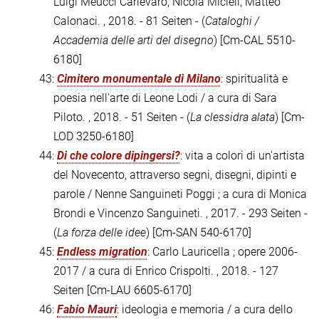
Luigi Meucci Carlevaro, Nicola Micieli, Matteo
Calonaci. , 2018. - 81 Seiten - (
Cataloghi /
Accademia delle arti del disegno
)
[Cm-CAL 5510-
6180]
43:
Cimitero monumentale di Milano
: spiritualità e
poesia nell'arte di Leone Lodi / a cura di Sara
Piloto. , 2018. - 51 Seiten - (
La clessidra alata
)
[Cm-
LOD 3250-6180]
44:
Di che colore dipingersi?
: vita a colori di un'artista
del Novecento, attraverso segni, disegni, dipinti e
parole / Nenne Sanguineti Poggi ; a cura di Monica
Brondi e Vincenzo Sanguineti. , 2017. - 293 Seiten -
(
La forza delle idee
)
[Cm-SAN 540-6170]
45:
Endless migration
: Carlo Lauricella ; opere 2006-
2017 / a cura di Enrico Crispolti. , 2018. - 127
Seiten
[Cm-LAU 6605-6170]
46:
Fabio Mauri
: ideologia e memoria / a cura dello