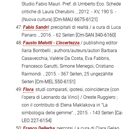
Studio Fabio Mauri. Pref. di Umberto Eco. Schede
critiche di Laura Cherubini. , 2012. - XV, 190 S. -
(
Nuova cultura
)
[Cm-MAU 6675-6121]
47:
Fabio Sandri
: precipitati di realtà / a cura di Luca
Panaro. , 2016. - 62 Seiten
[Cm-SAN 340-6160]
48:
Fausto Melotti - L'incertezza
/ publishing editor
Ilaria Bombelli ; authors/auteurs/autori Barbara
Casavecchia, Valérie Da Costa, Eva Fabbris,
Francesco Garutti, Simone Menegoi, Cristiano
Raimondi. , 2015. - 367 Seiten, 25 ungezählte
Seiten
[Cm-MEL 550-6151]
49:
Flora
: studi comparati, ipotesi, coincidenze (con
l'opera di Leonardo da Vinci) / Oreste Ruggiero ;
con il contributo di Elena Maklakova in "La
simbologia delle gemme". , 2015. - 143 Seiten
[Ca-
LEO 227-6154]
50:
Franco Dellerba
: percorsi / a cura di Clara Gelao. ,