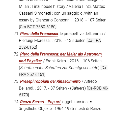
Milan : Finzi house history / Valeria Finzi, Matteo
Cassani Simonetti ; con un saggio di/with an
essay by Giancarlo Consonni. , 2018. - 107 Seiten
[Cm-BOT 7580-6180]
71:
Piero della Francesca
: le prospettive dell'anima /
Pierluigi Moressa. , 2016. - 133 Seiten
[Ca-FRA
252-6162]
72:
Piero della Francesca: der Maler als Astronom
und Physiker
/ Frank Keim. , 2016. - 106 Seiten -
(
Schriftenreihe Schriften zur Kunstgeschichte
)
[Ca-
FRA 252-6161]
73:
Presepi robbiani del Rinascimento
/ Alfredo
Bellandi. , 2017. - 37 Seiten - (
Cahiers
)
[Ca-ROB 40-
6170]
74:
Renzo Ferrari - Pop art
: oggetti ansiosi =
ängstliche Objekte : 1964-1975 / testi di Renzo