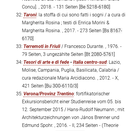
Concu]. , 2018. - 131 Seiten
[Be 5218-6180]
32:
Taroni
: la stoffa di cui sono fatti i sogni / a cura di
Margherita Rosina ; testi di Enrica Morini &
Margherita Rosina. , 2017. - 273 Seiten
[Bs 8167-
6170]
33:
Terremoti in Friuli
/ Francesco Durante. , 1976. -
79 Seiten, 3 ungezählte Seiten
[Bt 2080-5761]
34:
Tesori di arte e di fede
-
Italia centro-sud
: Lazio,
Molise, Campania, Puglia, Basilicata, Calabria /
cura redazionale Maria Arcidiacono. , 2012. - X,
421 Seiten
[Bu 300-6110/3]
35:
Verona/Provinz Trentino
: fortifikatorischer
Exkursionsbericht einer Studienreise vom 05. bis
12. September 2015 / Hans-Rudolf Neumann ; mit
Architekturzeichnungen von János Brenner und
Edmund Spohr. , 2016. - II, 234 Seiten - (
Theorie