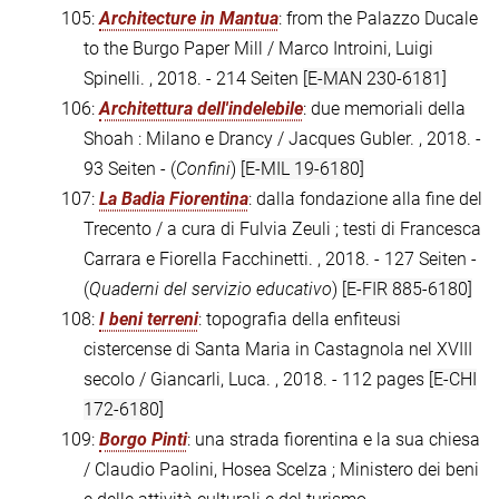
105:
Architecture in Mantua
: from the Palazzo Ducale
to the Burgo Paper Mill / Marco Introini, Luigi
Spinelli. , 2018. - 214 Seiten
[E-MAN 230-6181]
106:
Architettura dell'indelebile
: due memoriali della
Shoah : Milano e Drancy / Jacques Gubler. , 2018. -
93 Seiten - (
Confini
)
[E-MIL 19-6180]
107:
La Badia Fiorentina
: dalla fondazione alla fine del
Trecento / a cura di Fulvia Zeuli ; testi di Francesca
Carrara e Fiorella Facchinetti. , 2018. - 127 Seiten -
(
Quaderni del servizio educativo
)
[E-FIR 885-6180]
108:
I beni terreni
: topografia della enfiteusi
cistercense di Santa Maria in Castagnola nel XVIII
secolo / Giancarli, Luca. , 2018. - 112 pages
[E-CHI
172-6180]
109:
Borgo Pinti
: una strada fiorentina e la sua chiesa
/ Claudio Paolini, Hosea Scelza ; Ministero dei beni