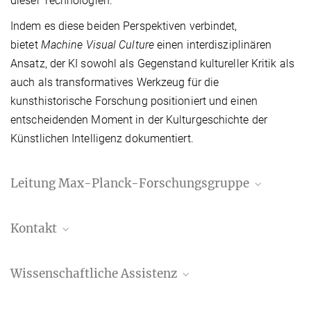
dieser Technologien.
Indem es diese beiden Perspektiven verbindet,
bietet
Machine Visual Culture
einen interdisziplinären
Ansatz, der KI sowohl als Gegenstand kultureller Kritik als
auch als transformatives Werkzeug für die
kunsthistorische Forschung positioniert und einen
entscheidenden Moment in der Kulturgeschichte der
Künstlichen Intelligenz dokumentiert.
Leitung Max-Planck-Forschungsgruppe
Leonardo Impett, Ph.D.
Kontakt
Forschungsgruppenleiter
leonardo.impett@biblhertz.it
Katja Hackstein, M.A.
Wissenschaftliche Assistenz
Assistentin, Max Planck Forschungsgruppe
Katja.hackstein@biblhertz.it
Violaine Boutet de Monvel, Ph.D.