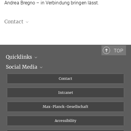
Andrea Bregno – in Verbindung bringen lässt.
Contact
Dr. Johannes Röll
Photographic Collection, Curator
+39 06 69993-420
TOP
roell@biblhertz.it
Quicklinks
Social Media
Scientific Departments
People
Facebook
Contact
Research Projects A-Z
Instagram
Intranet
Bluesky
Twitter
Max-Planck-Gesellschaft
Vimeo
Accessibility
Newsletter