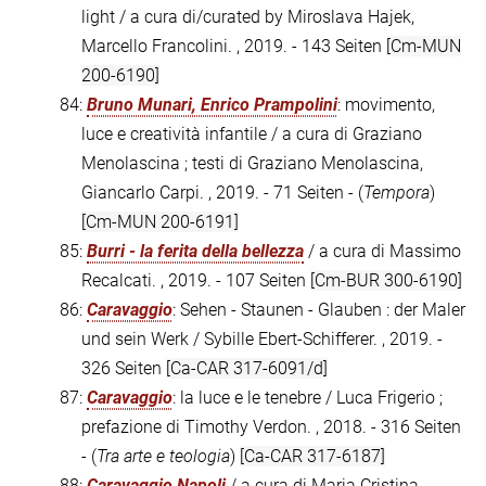
light / a cura di/curated by Miroslava Hajek,
Marcello Francolini. , 2019. - 143 Seiten
[Cm-MUN
200-6190]
84:
Bruno Munari, Enrico Prampolini
: movimento,
luce e creatività infantile / a cura di Graziano
Menolascina ; testi di Graziano Menolascina,
Giancarlo Carpi. , 2019. - 71 Seiten - (
Tempora
)
[Cm-MUN 200-6191]
85:
Burri - la ferita della bellezza
/ a cura di Massimo
Recalcati. , 2019. - 107 Seiten
[Cm-BUR 300-6190]
86:
Caravaggio
: Sehen - Staunen - Glauben : der Maler
und sein Werk / Sybille Ebert-Schifferer. , 2019. -
326 Seiten
[Ca-CAR 317-6091/d]
87:
Caravaggio
: la luce e le tenebre / Luca Frigerio ;
prefazione di Timothy Verdon. , 2018. - 316 Seiten
- (
Tra arte e teologia
)
[Ca-CAR 317-6187]
88:
Caravaggio Napoli
/ a cura di Maria Cristina