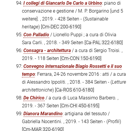
94:
I collegi di Giancarlo De Carlo a Urbino
: piano di
conservazione e gestione / M. P. Borgarino [und 5
weitere]. , 2019. - 428 Seiten - (
Sustainable
heritage
)
[Cm-DEC 200-6190]
95:
Con Palladio
/ Lionello Puppi ; a cura di Olivia
Sara Carli. , 2018. - 349 Seiten
[Ca-PAL 322-6180]
96:
Consagra - architettura
/ a cura di Sergio Troisi. ,
2019. - 118 Seiten
[Cm-CON 150-6190]
97:
Convegno internazionale Biagio Rossetti e il suo
tempo
: Ferrara, 24-26 novembre 2016 : atti / a cura
di Alessandro Ippoliti. , 2018. - 384 Seiten - (
Letture
architettoniche
)
[Ca-ROS 610-6180]
98:
De Chirico
/ a cura di Luca Massimo Barbero. ,
2019. - 367 Seiten
[Cm-CHI 450-6195]
99:
Dianora Marandino
: artigiana del tessuto /
Gabriella Nocentini. , 2019. - 143 Seiten - (
Profili
)
[Cm-MAR 320-6190]