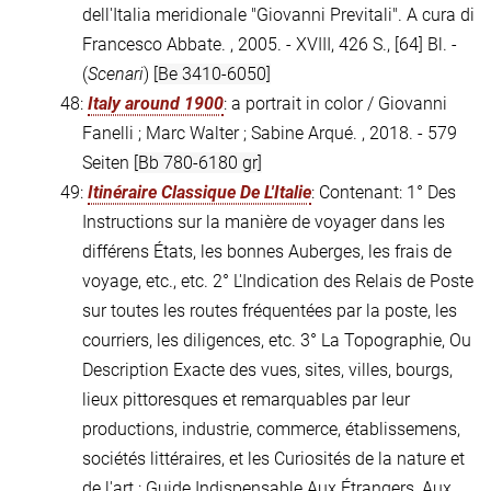
dell'Italia meridionale "Giovanni Previtali". A cura di
Francesco Abbate. , 2005. - XVIII, 426 S., [64] Bl. -
(
Scenari
)
[Be 3410-6050]
48:
Italy around 1900
: a portrait in color / Giovanni
Fanelli ; Marc Walter ; Sabine Arqué. , 2018. - 579
Seiten
[Bb 780-6180 gr]
49:
Itinéraire Classique De L'Italie
: Contenant: 1° Des
Instructions sur la manière de voyager dans les
différens États, les bonnes Auberges, les frais de
voyage, etc., etc. 2° L'Indication des Relais de Poste
sur toutes les routes fréquentées par la poste, les
courriers, les diligences, etc. 3° La Topographie, Ou
Description Exacte des vues, sites, villes, bourgs,
lieux pittoresques et remarquables par leur
productions, industrie, commerce, établissemens,
sociétés littéraires, et les Curiosités de la nature et
de l'art : Guide Indispensable Aux Étrangers, Aux