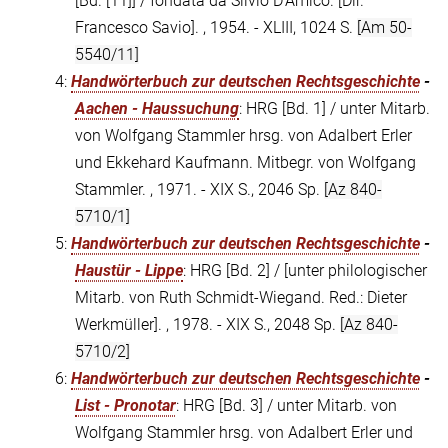
[Bd. [11]] / fondata da Silvio D'Amico. [Dir.
Francesco Savio]. , 1954. - XLIII, 1024 S.
[Am 50-
5540/11]
4:
Handwörterbuch zur deutschen Rechtsgeschichte
-
Aachen - Haussuchung
: HRG [Bd. 1] / unter Mitarb.
von Wolfgang Stammler hrsg. von Adalbert Erler
und Ekkehard Kaufmann. Mitbegr. von Wolfgang
Stammler. , 1971. - XIX S., 2046 Sp.
[Az 840-
5710/1]
5:
Handwörterbuch zur deutschen Rechtsgeschichte
-
Haustür - Lippe
: HRG [Bd. 2] / [unter philologischer
Mitarb. von Ruth Schmidt-Wiegand. Red.: Dieter
Werkmüller]. , 1978. - XIX S., 2048 Sp.
[Az 840-
5710/2]
6:
Handwörterbuch zur deutschen Rechtsgeschichte
-
List - Pronotar
: HRG [Bd. 3] / unter Mitarb. von
Wolfgang Stammler hrsg. von Adalbert Erler und