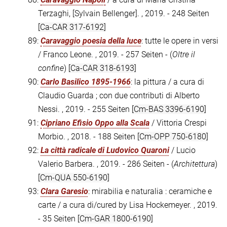
Terzaghi, [Sylvain Bellenger]. , 2019. - 248 Seiten
[Ca-CAR 317-6192]
89:
Caravaggio poesia della luce
: tutte le opere in versi
/ Franco Leone. , 2019. - 257 Seiten - (
Oltre il
confine
)
[Ca-CAR 318-6193]
90:
Carlo Basilico 1895-1966
: la pittura / a cura di
Claudio Guarda ; con due contributi di Alberto
Nessi. , 2019. - 255 Seiten
[Cm-BAS 3396-6190]
91:
Cipriano Efisio Oppo alla Scala
/ Vittoria Crespi
Morbio. , 2018. - 188 Seiten
[Cm-OPP 750-6180]
92:
La città radicale di Ludovico Quaroni
/ Lucio
Valerio Barbera. , 2019. - 286 Seiten - (
Architettura
)
[Cm-QUA 550-6190]
93:
Clara Garesio
: mirabilia e naturalia : ceramiche e
carte / a cura di/cured by Lisa Hockemeyer. , 2019.
- 35 Seiten
[Cm-GAR 1800-6190]