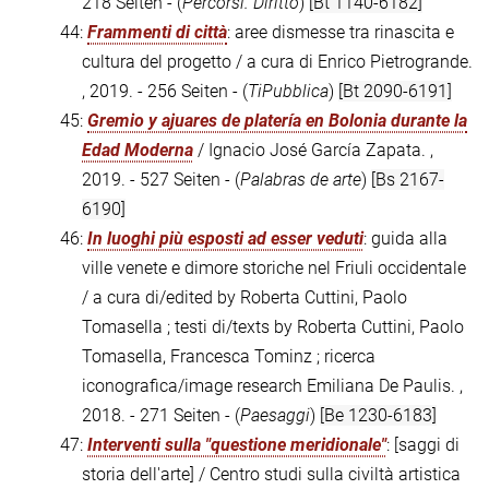
218 Seiten - (
Percorsi. Diritto
)
[Bt 1140-6182]
44:
Frammenti di città
: aree dismesse tra rinascita e
cultura del progetto / a cura di Enrico Pietrogrande.
, 2019. - 256 Seiten - (
TiPubblica
)
[Bt 2090-6191]
45:
Gremio y ajuares de platería en Bolonia durante la
Edad Moderna
/ Ignacio José García Zapata. ,
2019. - 527 Seiten - (
Palabras de arte
)
[Bs 2167-
6190]
46:
In luoghi più esposti ad esser veduti
: guida alla
ville venete e dimore storiche nel Friuli occidentale
/ a cura di/edited by Roberta Cuttini, Paolo
Tomasella ; testi di/texts by Roberta Cuttini, Paolo
Tomasella, Francesca Tominz ; ricerca
iconografica/image research Emiliana De Paulis. ,
2018. - 271 Seiten - (
Paesaggi
)
[Be 1230-6183]
47:
Interventi sulla "questione meridionale"
: [saggi di
storia dell'arte] / Centro studi sulla civiltà artistica