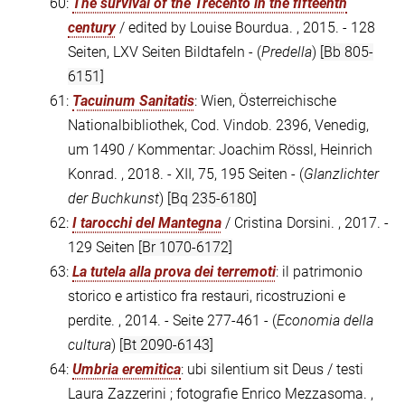
60:
The survival of the Trecento in the fifteenth
century
/ edited by Louise Bourdua. , 2015. - 128
Seiten, LXV Seiten Bildtafeln - (
Predella
)
[Bb 805-
6151]
61:
Tacuinum Sanitatis
: Wien, Österreichische
Nationalbibliothek, Cod. Vindob. 2396, Venedig,
um 1490 / Kommentar: Joachim Rössl, Heinrich
Konrad. , 2018. - XII, 75, 195 Seiten - (
Glanzlichter
der Buchkunst
)
[Bq 235-6180]
62:
I tarocchi del Mantegna
/ Cristina Dorsini. , 2017. -
129 Seiten
[Br 1070-6172]
63:
La tutela alla prova dei terremoti
: il patrimonio
storico e artistico fra restauri, ricostruzioni e
perdite. , 2014. - Seite 277-461 - (
Economia della
cultura
)
[Bt 2090-6143]
64:
Umbria eremitica
: ubi silentium sit Deus / testi
Laura Zazzerini ; fotografie Enrico Mezzasoma. ,