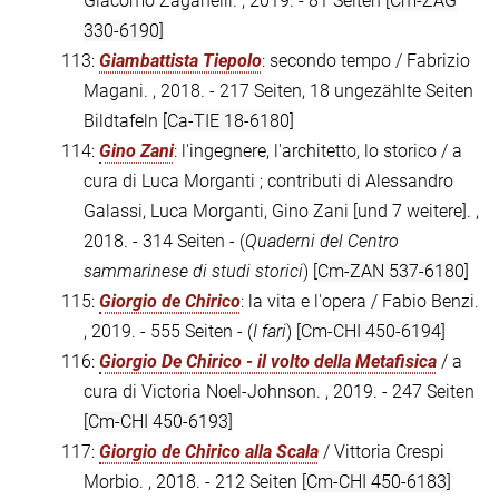
Giacomo Zaganelli. , 2019. - 81 Seiten
[Cm-ZAG
330-6190]
113:
Giambattista Tiepolo
: secondo tempo / Fabrizio
Magani. , 2018. - 217 Seiten, 18 ungezählte Seiten
Bildtafeln
[Ca-TIE 18-6180]
114:
Gino Zani
: l'ingegnere, l'architetto, lo storico / a
cura di Luca Morganti ; contributi di Alessandro
Galassi, Luca Morganti, Gino Zani [und 7 weitere]. ,
2018. - 314 Seiten - (
Quaderni del Centro
sammarinese di studi storici
)
[Cm-ZAN 537-6180]
115:
Giorgio de Chirico
: la vita e l'opera / Fabio Benzi.
, 2019. - 555 Seiten - (
I fari
)
[Cm-CHI 450-6194]
116:
Giorgio De Chirico - il volto della Metafisica
/ a
cura di Victoria Noel-Johnson. , 2019. - 247 Seiten
[Cm-CHI 450-6193]
117:
Giorgio de Chirico alla Scala
/ Vittoria Crespi
Morbio. , 2018. - 212 Seiten
[Cm-CHI 450-6183]