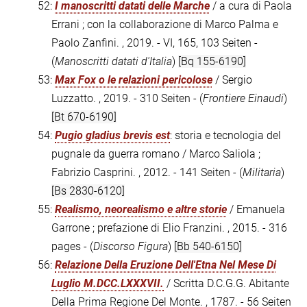
52:
I manoscritti datati delle Marche
/ a cura di Paola
Errani ; con la collaborazione di Marco Palma e
Paolo Zanfini. , 2019. - VI, 165, 103 Seiten -
(
Manoscritti datati d'Italia
)
[Bq 155-6190]
53:
Max Fox o le relazioni pericolose
/ Sergio
Luzzatto. , 2019. - 310 Seiten - (
Frontiere Einaudi
)
[Bt 670-6190]
54:
Pugio gladius brevis est
: storia e tecnologia del
pugnale da guerra romano / Marco Saliola ;
Fabrizio Casprini. , 2012. - 141 Seiten - (
Militaria
)
[Bs 2830-6120]
55:
Realismo, neorealismo e altre storie
/ Emanuela
Garrone ; prefazione di Elio Franzini. , 2015. - 316
pages - (
Discorso Figura
)
[Bb 540-6150]
56:
Relazione Della Eruzione Dell'Etna Nel Mese Di
Luglio M.DCC.LXXXVII.
/ Scritta D.C.G.G. Abitante
Della Prima Regione Del Monte. , 1787. - 56 Seiten