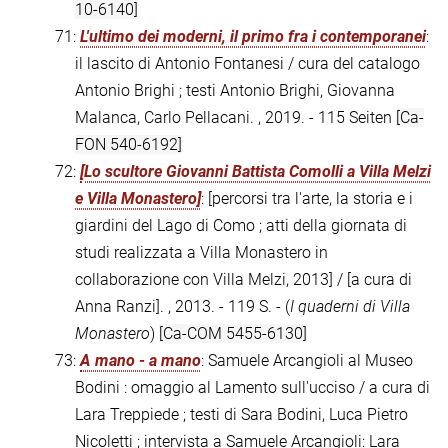
10-6140]
71:
L'ultimo dei moderni, il primo fra i contemporanei
:
il lascito di Antonio Fontanesi / cura del catalogo
Antonio Brighi ; testi Antonio Brighi, Giovanna
Malanca, Carlo Pellacani. , 2019. - 115 Seiten
[Ca-
FON 540-6192]
72:
[Lo scultore Giovanni Battista Comolli a Villa Melzi
e Villa Monastero]
: [percorsi tra l'arte, la storia e i
giardini del Lago di Como ; atti della giornata di
studi realizzata a Villa Monastero in
collaborazione con Villa Melzi, 2013] / [a cura di
Anna Ranzi]. , 2013. - 119 S. - (
I quaderni di Villa
Monastero
)
[Ca-COM 5455-6130]
73:
A mano - a mano
: Samuele Arcangioli al Museo
Bodini : omaggio al Lamento sull'ucciso / a cura di
Lara Treppiede ; testi di Sara Bodini, Luca Pietro
Nicoletti ; intervista a Samuele Arcangioli: Lara