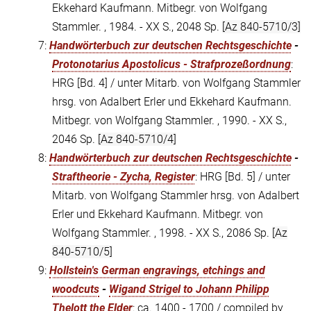
Ekkehard Kaufmann. Mitbegr. von Wolfgang
Stammler. , 1984. - XX S., 2048 Sp.
[Az 840-5710/3]
7:
Handwörterbuch zur deutschen Rechtsgeschichte
-
Protonotarius Apostolicus - Strafprozeßordnung
:
HRG [Bd. 4] / unter Mitarb. von Wolfgang Stammler
hrsg. von Adalbert Erler und Ekkehard Kaufmann.
Mitbegr. von Wolfgang Stammler. , 1990. - XX S.,
2046 Sp.
[Az 840-5710/4]
8:
Handwörterbuch zur deutschen Rechtsgeschichte
-
Straftheorie - Zycha, Register
: HRG [Bd. 5] / unter
Mitarb. von Wolfgang Stammler hrsg. von Adalbert
Erler und Ekkehard Kaufmann. Mitbegr. von
Wolfgang Stammler. , 1998. - XX S., 2086 Sp.
[Az
840-5710/5]
9:
Hollstein's German engravings, etchings and
woodcuts
-
Wigand Strigel to Johann Philipp
Thelott the Elder
: ca. 1400 - 1700 / compiled by