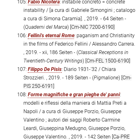
105:
Fabio Nicotera
: instabile concreto = concrete
instability / [a cura di Gabriele Simongini ; catalogo
a cura di Simona Caramia]. , 2019. - 64 Seiten -
(
Quaderni del Marca
)
[Cm-NIC 7200-6190]
106:
Fellini's eternal Rome
: paganism and Christianity
in the films of Federico Fellini / Alessandro Carrera.
, 2019. - xii, 186 Seiten - (
Classical Receptions in
Twentieth-Century Writings
)
[Cm-FEL 1500-6190]
107:
Filippo De Pisis
: Diario 1931-'32 / Chiara
Strozzieri. , 2019. - 189 Seiten - (
Pigmalione
)
[Cm-
PIS 250-6191]
108:
Forme magnifiche e gran pieghe de' panni
:
modelli e riflessi della maniera di Mattia Preti a
Napoli / a cura di Giuseppe Porzio, Giuseppe
Valentino ; autori dei saggi Roberto Carmine
Leardi, Giuseppina Medugno, Giuseppe Porzio,
Giuseppe Valentino. , 2019. - 142 Seiten
[Ca-PRE