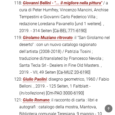
118:
Giovanni Bellini - "... il migliore nella pittura"
/ a
cura di Peter Humfrey, Vincenzo Mancini, Anchise
Tempestini e Giovanni Carlo Federico Villa ;
redazione Loredana Pavanello [und 1 weitere]. ,
2019. - 314 Seiten
[Ca-BEL 771-6190]
119:
Girolamo Muziano ritrovato
: il "San Girolamo nel
deserto" : con un nuovo catalogo ragionato
dell'artista (2008-2018) / Patrizia Tosini ;
traduzione di/translated by Francesco Nevola ;
Santa Tecla Srl - Dealers in Fine Old Masters. ,
2019. - VII, 49 Seiten
[Ca-MUZ 20-6190]
120:
Giulio Paolini
: disegno geometrico, 1960 / Fabio
Belloni. , 2019. - 125 Seiten, 1 Faltblatt -
(
In/collezione
)
[Cm-PAO 3000-6190]
121:
Giulio Romano
: il racconto di carta : libri e
autografi : catalogo della mostra, Mantova,
TOP
Biblioteca comunale Teresiana, 9 maggio - 10