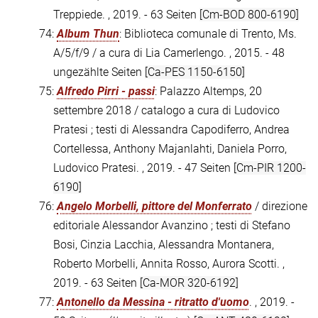
Treppiede. , 2019. - 63 Seiten
[Cm-BOD 800-6190]
74:
Album Thun
: Biblioteca comunale di Trento, Ms.
A/5/f/9 / a cura di Lia Camerlengo. , 2015. - 48
ungezählte Seiten
[Ca-PES 1150-6150]
75:
Alfredo Pirri - passi
: Palazzo Altemps, 20
settembre 2018 / catalogo a cura di Ludovico
Pratesi ; testi di Alessandra Capodiferro, Andrea
Cortellessa, Anthony Majanlahti, Daniela Porro,
Ludovico Pratesi. , 2019. - 47 Seiten
[Cm-PIR 1200-
6190]
76:
Angelo Morbelli, pittore del Monferrato
/ direzione
editoriale Alessandor Avanzino ; testi di Stefano
Bosi, Cinzia Lacchia, Alessandra Montanera,
Roberto Morbelli, Annita Rosso, Aurora Scotti. ,
2019. - 63 Seiten
[Ca-MOR 320-6192]
77:
Antonello da Messina - ritratto d'uomo
. , 2019. -