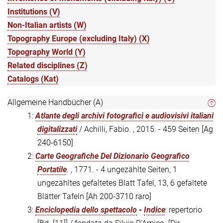
Institutions (V)
Non-Italian artists (W)
Topography Europe (excluding Italy) (X)
Topography World (Y)
Related disciplines (Z)
Catalogs (Kat)
Allgemeine Handbücher (A)
1:
Atlante degli archivi fotografici e audiovisivi italiani
digitalizzati
/ Achilli, Fabio. , 2015. - 459 Seiten
[Ag
240-6150]
2:
Carte Geografiche Del Dizionario Geografico
Portatile
. , 1771. - 4 ungezählte Seiten, 1
ungezähltes gefaltetes Blatt Tafel, 13, 6 gefaltete
Blätter Tafeln
[Ah 200-3710 raro]
3:
Enciclopedia dello spettacolo
-
Indice
: repertorio