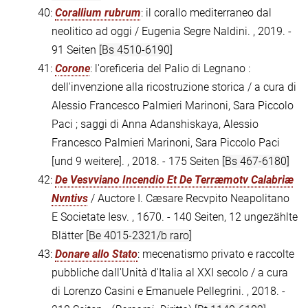
40:
Corallium rubrum
: il corallo mediterraneo dal
neolitico ad oggi / Eugenia Segre Naldini. , 2019. -
91 Seiten
[Bs 4510-6190]
41:
Corone
: l'oreficeria del Palio di Legnano :
dell'invenzione alla ricostruzione storica / a cura di
Alessio Francesco Palmieri Marinoni, Sara Piccolo
Paci ; saggi di Anna Adanshiskaya, Alessio
Francesco Palmieri Marinoni, Sara Piccolo Paci
[und 9 weitere]. , 2018. - 175 Seiten
[Bs 467-6180]
42:
De Vesvviano Incendio Et De Terræmotv Calabriæ
Nvntivs
/ Auctore I. Cæsare Recvpito Neapolitano
E Societate Iesv. , 1670. - 140 Seiten, 12 ungezählte
Blätter
[Be 4015-2321/b raro]
43:
Donare allo Stato
: mecenatismo privato e raccolte
pubbliche dall'Unità d'Italia al XXI secolo / a cura
di Lorenzo Casini e Emanuele Pellegrini. , 2018. -