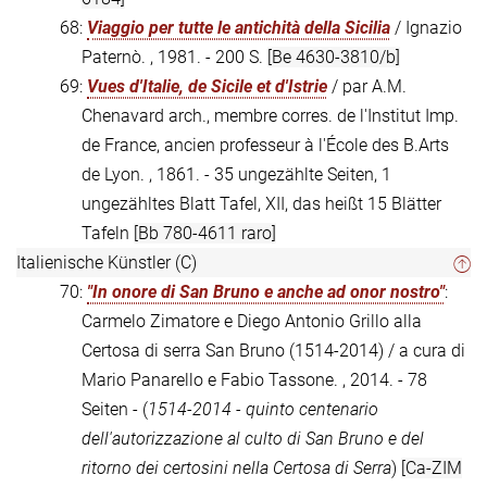
68:
Viaggio per tutte le antichità della Sicilia
/ Ignazio
Paternò. , 1981. - 200 S.
[Be 4630-3810/b]
69:
Vues d'Italie, de Sicile et d'Istrie
/ par A.M.
Chenavard arch., membre corres. de l'Institut Imp.
de France, ancien professeur à l'École des B.Arts
de Lyon. , 1861. - 35 ungezählte Seiten, 1
ungezähltes Blatt Tafel, XII, das heißt 15 Blätter
Tafeln
[Bb 780-4611 raro]
Italienische Künstler (C)
70:
"In onore di San Bruno e anche ad onor nostro"
:
Carmelo Zimatore e Diego Antonio Grillo alla
Certosa di serra San Bruno (1514-2014) / a cura di
Mario Panarello e Fabio Tassone. , 2014. - 78
Seiten - (
1514-2014 - quinto centenario
dell'autorizzazione al culto di San Bruno e del
ritorno dei certosini nella Certosa di Serra
)
[Ca-ZIM