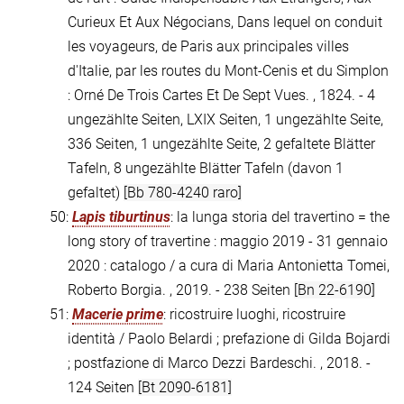
Curieux Et Aux Négocians, Dans lequel on conduit
les voyageurs, de Paris aux principales villes
d'Italie, par les routes du Mont-Cenis et du Simplon
: Orné De Trois Cartes Et De Sept Vues. , 1824. - 4
ungezählte Seiten, LXIX Seiten, 1 ungezählte Seite,
336 Seiten, 1 ungezählte Seite, 2 gefaltete Blätter
Tafeln, 8 ungezählte Blätter Tafeln (davon 1
gefaltet)
[Bb 780-4240 raro]
50:
Lapis tiburtinus
: la lunga storia del travertino = the
long story of travertine : maggio 2019 - 31 gennaio
2020 : catalogo / a cura di Maria Antonietta Tomei,
Roberto Borgia. , 2019. - 238 Seiten
[Bn 22-6190]
51:
Macerie prime
: ricostruire luoghi, ricostruire
identità / Paolo Belardi ; prefazione di Gilda Bojardi
; postfazione di Marco Dezzi Bardeschi. , 2018. -
124 Seiten
[Bt 2090-6181]