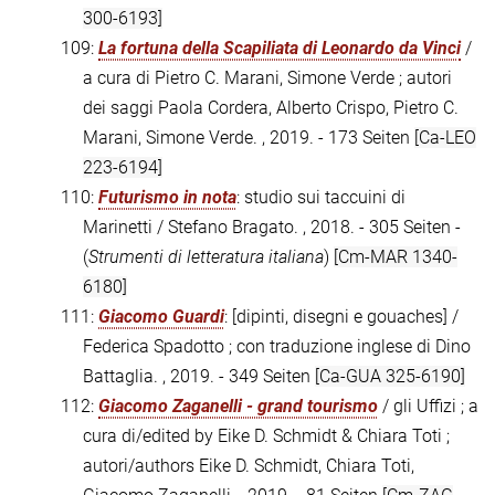
300-6193]
109:
La fortuna della Scapiliata di Leonardo da Vinci
/
a cura di Pietro C. Marani, Simone Verde ; autori
dei saggi Paola Cordera, Alberto Crispo, Pietro C.
Marani, Simone Verde. , 2019. - 173 Seiten
[Ca-LEO
223-6194]
110:
Futurismo in nota
: studio sui taccuini di
Marinetti / Stefano Bragato. , 2018. - 305 Seiten -
(
Strumenti di letteratura italiana
)
[Cm-MAR 1340-
6180]
111:
Giacomo Guardi
: [dipinti, disegni e gouaches] /
Federica Spadotto ; con traduzione inglese di Dino
Battaglia. , 2019. - 349 Seiten
[Ca-GUA 325-6190]
112:
Giacomo Zaganelli - grand tourismo
/ gli Uffizi ; a
cura di/edited by Eike D. Schmidt & Chiara Toti ;
autori/authors Eike D. Schmidt, Chiara Toti,