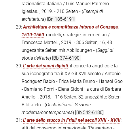
razionalista italiana / Luis Manuel Palmero
Iglesias. , 2019. - 210 Seiten - (
Esempi di
architettura
)
[Bn 185-6191]
29:
Architettura e committenza intorno ai Gonzaga,
1510-1560
: modelli, strategie, intermediari /
Francesca Mattei. , 2019. - 306 Seiten, 16, 48
ungezählte Seiten mit Abbildungen - (
Saggi di
storia dell'arte
)
[Bb 374-6190]
30:
L' arte dei suoni dipinti
: il concerto angelico e la
sua iconografia tra il XV e il XVII secolo / Antonio
Rodríguez Babío - Erica Maria Bruno - Hansol Goo
- Damiano Pomi - Elena Sidoni ; a cura di Barbara
Aniello. , 2018. - 116 Seiten, 32 ungezählte Seiten
Bildtafeln - (
Oi christianoi. Sezione
moderna/contemporanea
)
[Bb 542-6180]
31:
L' arte dello stucco in Friuli nei secoli XVII - XVIII
:
atti del convegno internazionale (Passariano -