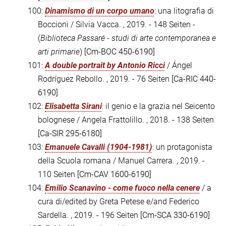
100:
Dinamismo di un corpo umano
: una litografia di
Boccioni / Silvia Vacca. , 2019. - 148 Seiten -
(
Biblioteca Passaré - studi di arte contemporanea e
arti primarie
)
[Cm-BOC 450-6190]
101:
A double portrait by Antonio Ricci
/ Ángel
Rodríguez Rebollo. , 2019. - 76 Seiten
[Ca-RIC 440-
6190]
102:
Elisabetta Sirani
: il genio e la grazia nel Seicento
bolognese / Angela Frattolillo. , 2018. - 138 Seiten
[Ca-SIR 295-6180]
103:
Emanuele Cavalli (1904-1981)
: un protagonista
della Scuola romana / Manuel Carrera. , 2019. -
110 Seiten
[Cm-CAV 1600-6190]
104:
Emilio Scanavino - come fuoco nella cenere
/ a
cura di/edited by Greta Petese e/and Federico
Sardella. , 2019. - 196 Seiten
[Cm-SCA 330-6190]