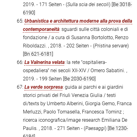
2019. - 171 Seiten - (
Sulla scia dei secoli
)
[Be 3018-
6190]
65:
Urbanistica e architettura moderne alla prova della
contemporaneità
: sguardi sulle città coloniali e di
fondazione / a cura di Susanna Bortolotto, Renzo
Riboldazzi. , 2018. - 202 Seiten - (
Pristina servare
)
[Bn 621-6181]
66:
La Valnerina velata
: la rete "ospitaliera-
ospedaliera" nei secoli XII-XIV / Omero Sabatini. ,
2019. - 199 Seiten
[Be 2030-6190]
67:
La verde sorpresa
: guida ai parchi e ai giardini
storici privati del Friuli Venezia Giulia / testi
di/texts by Umberto Alberini, Giorgia Gemo, Franca
Merluzzi, Paolo Tomasella, Francesca Tominz ;
ricerca iconografica/image research Emiliana De
Paulis. , 2018. - 271 Seiten - (
Paesaggi
)
[Be 1230-
6184]