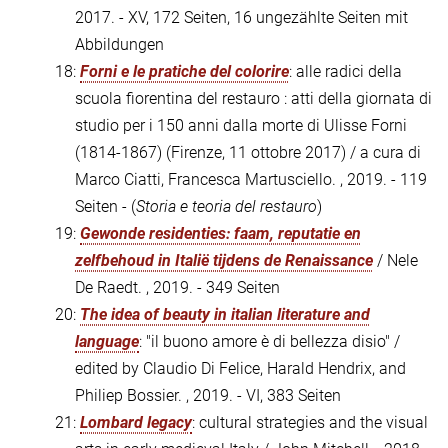
2017. - XV, 172 Seiten, 16 ungezählte Seiten mit
Abbildungen
18:
Forni e le pratiche del colorire
: alle radici della
scuola fiorentina del restauro : atti della giornata di
studio per i 150 anni dalla morte di Ulisse Forni
(1814-1867) (Firenze, 11 ottobre 2017) / a cura di
Marco Ciatti, Francesca Martusciello. , 2019. - 119
Seiten - (
Storia e teoria del restauro
)
19:
Gewonde residenties: faam, reputatie en
zelfbehoud in Italië tijdens de Renaissance
/ Nele
De Raedt. , 2019. - 349 Seiten
20:
The idea of beauty in italian literature and
language
: "il buono amore è di bellezza disio" /
edited by Claudio Di Felice, Harald Hendrix, and
Philiep Bossier. , 2019. - VI, 383 Seiten
21:
Lombard legacy
: cultural strategies and the visual