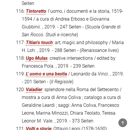
Seiten
116:
Tintoretto
: l'uomo, i documenti e la storia, 1519-
1594 / a cura di Andrea Erboso e Giovanna
Giubbinii. , 2019. - 247 Seiten - (
Scuola Grande di
San Rocco. Studi e ricerche
)
117:
Titian's touch
: art, magic and philosophy / Maria
H. Loh. , 2019. - 288 Seiten - (
Renaissance lives
)
118:
Ugo Mulas
: creative intersections / edited by
Francesca Pola. , 2019. - 239 Seiten
119:
L' uomo e una bestia
/ Leonardo da Vinci. , 2019.
- 201 Seiten - (
Il Regisole
)
120:
Valadier
: splendore nella Roma del Settecento /
mostra a cura di Anna Coliva ; catalogo a cura di
Geraldine Leardi ; saggi: Anna Coliva, Francesco
Leone, Marina Minozzi, Chiara Teolato, Teresa
Leonor M. Vale. , 2019. - 373 Seiten
TOP
121:
Volti e storie
: Ottavio Leoni (1578-1630)