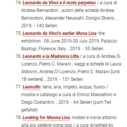
74:
Leonardo da Vinci e il moto perpetuo
/ a cura di
Andrea Bernardoni ; autori delle schede Andrea
Bernardoni, Alexander Neuwahl, Giorgio Strano. ,
2019. - 143 Seiten
75:
Leonardo da Vinci's earlier Mona Lisa
: the
exhibition : 08 June 2019-30 July 2019, Palazzo
Bastogi, Florence, Italy. , 2019. - 55 Seiten
76:
Leonardo e la Madonna Litta
/ a cura di Andrea Di
Lorenzo, Pietro C. Marani ; saggi e schede di Laura
Aldovini, Andrea Di Lorenzo, Pietro C. Marani [und
18 weitere]. , 2019. - 151 Seiten
77:
Leoncillo
: terra, aria, impeto, acqua, fuoco /
mostra e catalogo a cura di Enrico Mascelloni e
Diego Costantini. , 2019. - 64 Seiten (zum Teil
gefaltet)
78:
Looking for Monna Lisa
: misteri e ironie attorno
alla più celebre icona pop / a cura di/edited by