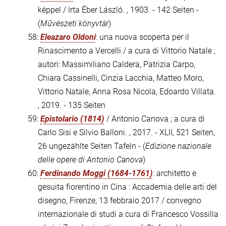
képpel / írta Éber László. , 1903. - 142 Seiten -
(
Művészeti könyvtár
)
58:
Eleazaro Oldoni
: una nuova scoperta per il
Rinascimento a Vercelli / a cura di Vittorio Natale ;
autori: Massimiliano Caldera, Patrizia Carpo,
Chiara Cassinelli, Cinzia Lacchia, Matteo Moro,
Vittorio Natale, Anna Rosa Nicola, Edoardo Villata.
, 2019. - 135 Seiten
59:
Epistolario (1814)
/ Antonio Canova ; a cura di
Carlo Sisi e Silvio Balloni. , 2017. - XLII, 521 Seiten,
26 ungezählte Seiten Tafeln - (
Edizione nazionale
delle opere di Antonio Canova
)
60:
Ferdinando Moggi (1684-1761)
: architetto e
gesuita fiorentino in Cina : Accademia delle arti del
disegno, Firenze, 13 febbraio 2017 / convegno
internazionale di studi a cura di Francesco Vossilla