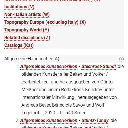
Institutions (V)
Non-Italian artists (W)
Topography Europe (excluding Italy) (X)
Topography World (Y)
Related disciplines (Z)
Catalogs (Kat)
Allgemeine Handbücher (A)
1:
Allgemeines Künstlerlexikon
-
Steenroet-Stundl
: die
bildenden Künstler aller Zeiten und Völker /
erarbeitet, red. und herausgegeben von Günter
Meißner und einem Redaktions-Kollektiv unter
internationaler Mitwirkung ; herausgegeben von
Andreas Beyer, Bénédicte Savoy und Wolf
Tegethoff. , 2020. - LI, 540 Seiten
2:
Allgemeines Künstlerlexikon
-
Stuntz-Tandy
: die