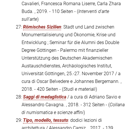
Cavalieri, Francesca Romana Liserre, Carla Zhara
Buda. , 2019. - 110 Seiten - (
Interventi d'arte
sull'arte
)
27:
Römisches Sizilien
: Stadt und Land zwischen
Monumentalisierung und Ökonomie, Krise und
Entwicklung ; Seminar für die Alumni des Double
Degree Göttingen - Palermo mit finanzieller
Unterstützung des Deutschen Akademischen
Austauschdienstes, Archäologisches Institut,
Universität Göttingen, 25.-27. November 2017 / a
cura di Oscar Belvedere e Johannes Bergemann. ,
2018. - 420 Seiten - (
Studi e materiali
)
28:
Saggi di medaglistica
/ a cura di Adriano Savio e
Alessandro Cavagna. , 2018. - 312 Seiten - (
Collana
di numismatica e scienze affini
)
29:
Tipo, modello, tessuto
: dodici lezioni di
architettura / Alessandro Camiz. , 2017. - 139