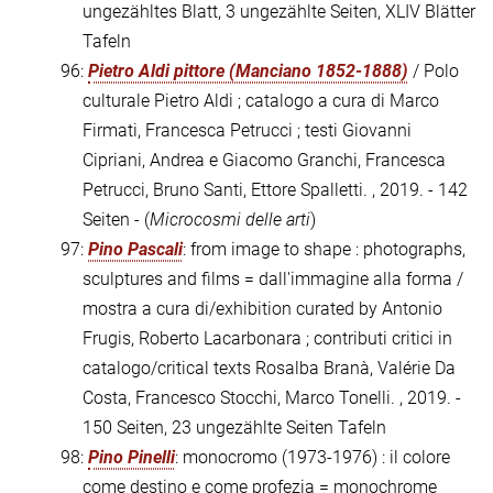
ungezähltes Blatt, 3 ungezählte Seiten, XLIV Blätter
Tafeln
96:
Pietro Aldi pittore (Manciano 1852-1888)
/ Polo
culturale Pietro Aldi ; catalogo a cura di Marco
Firmati, Francesca Petrucci ; testi Giovanni
Cipriani, Andrea e Giacomo Granchi, Francesca
Petrucci, Bruno Santi, Ettore Spalletti. , 2019. - 142
Seiten - (
Microcosmi delle arti
)
97:
Pino Pascali
: from image to shape : photographs,
sculptures and films = dall'immagine alla forma /
mostra a cura di/exhibition curated by Antonio
Frugis, Roberto Lacarbonara ; contributi critici in
catalogo/critical texts Rosalba Branà, Valérie Da
Costa, Francesco Stocchi, Marco Tonelli. , 2019. -
150 Seiten, 23 ungezählte Seiten Tafeln
98:
Pino Pinelli
: monocromo (1973-1976) : il colore
come destino e come profezia = monochrome