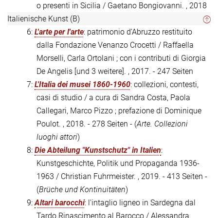
o presenti in Sicilia / Gaetano Bongiovanni. , 2018
Italienische Kunst (B)
6:
L'arte per l'arte
: patrimonio d'Abruzzo restituito
dalla Fondazione Venanzo Crocetti / Raffaella
Morselli, Carla Ortolani ; con i contributi di Giorgia
De Angelis [und 3 weitere]. , 2017. - 247 Seiten
7:
L'Italia dei musei 1860-1960
: collezioni, contesti,
casi di studio / a cura di Sandra Costa, Paola
Callegari, Marco Pizzo ; prefazione di Dominique
Poulot. , 2018. - 278 Seiten - (
Arte. Collezioni
luoghi attori
)
8:
Die Abteilung "Kunstschutz" in Italien
:
Kunstgeschichte, Politik und Propaganda 1936-
1963 / Christian Fuhrmeister. , 2019. - 413 Seiten -
(
Brüche und Kontinuitäten
)
9:
Altari barocchi
: l'intaglio ligneo in Sardegna dal
Tardo Rinascimento al Barocco / Alessandra