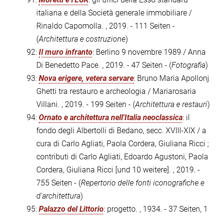
italiana e della Società generale immobiliare /
Rinaldo Capomolla. , 2019. - 111 Seiten -
(
Architettura e costruzione
)
92:
Il muro infranto
: Berlino 9 novembre 1989 / Anna
Di Benedetto Pace. , 2019. - 47 Seiten - (
Fotografia
)
93:
Nova erigere, vetera servare
: Bruno Maria Apollonj
Ghetti tra restauro e archeologia / Mariarosaria
Villani. , 2019. - 199 Seiten - (
Architettura e restauri
)
94:
Ornato e architettura nell'Italia neoclassica
: il
fondo degli Albertolli di Bedano, secc. XVIII-XIX / a
cura di Carlo Agliati, Paola Cordera, Giuliana Ricci ;
contributi di Carlo Agliati, Edoardo Agustoni, Paola
Cordera, Giuliana Ricci [und 10 weitere]. , 2019. -
755 Seiten - (
Repertorio delle fonti iconografiche e
d'architettura
)
95:
Palazzo del Littorio
: progetto. , 1934. - 37 Seiten, 1