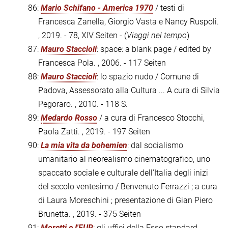
86:
Mario Schifano - America 1970
/ testi di
Francesca Zanella, Giorgio Vasta e Nancy Ruspoli.
, 2019. - 78, XIV Seiten - (
Viaggi nel tempo
)
87:
Mauro Staccioli
: space: a blank page / edited by
Francesca Pola. , 2006. - 117 Seiten
88:
Mauro Staccioli
: lo spazio nudo / Comune di
Padova, Assessorato alla Cultura ... A cura di Silvia
Pegoraro. , 2010. - 118 S.
89:
Medardo Rosso
/ a cura di Francesco Stocchi,
Paola Zatti. , 2019. - 197 Seiten
90:
La mia vita da bohemien
: dal socialismo
umanitario al neorealismo cinematografico, uno
spaccato sociale e culturale dell'Italia degli inizi
del secolo ventesimo / Benvenuto Ferrazzi ; a cura
di Laura Moreschini ; presentazione di Gian Piero
Brunetta. , 2019. - 375 Seiten
91:
Moretti e l'EUR
: gli uffici della Esso standard