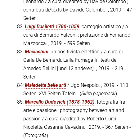
Leonardo / a cura di/edited by Davide Colombo ;
contributi di/texts by Davide Colombo. , 2019. - 47
Seiten
82:
Luigi Basiletti 1780-1859
: carteggio artistico / a
cura di Bernardo Falconi ; prefazione di Fernando
Mazzocca. , 2019. - 599 Seiten
83:
Maciachini
: un positivista eclettico / a cura di
Carla De Bernardi, Lalla Fumagalli ; testi de
Amedeo Bellini [und 12 anderen]. , 2019. - 219
Seiten
84:
Maledette belle arti
/ Ugo Nespolo. , 2019. - 110
Seiten, XVI Seiten Tafeln - (
Skira paperback
)
85:
Marcello Dudovich (1878-1962)
: fotografia fra
arte e passione : photography between art and
passion / a cura di/edited by Roberto Curci,
Nicoletta Ossanna Cavadini. , 2019. - 367 Seiten -
(
Fotografia
)