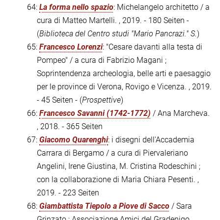
64:
La forma nello spazio
: Michelangelo architetto / a
cura di Matteo Martelli. , 2019. - 180 Seiten -
(
Biblioteca del Centro studi "Mario Pancrazi." S.
)
65:
Francesco Lorenzi
: "Cesare davanti alla testa di
Pompeo" / a cura di Fabrizio Magani ;
Soprintendenza archeologia, belle arti e paesaggio
per le province di Verona, Rovigo e Vicenza. , 2019.
- 45 Seiten - (
Prospettive
)
66:
Francesco Savanni (1742-1772)
/ Ana Marcheva.
, 2018. - 365 Seiten
67:
Giacomo Quarenghi
: i disegni dell'Accademia
Carrara di Bergamo / a cura di Piervaleriano
Angelini, Irene Giustina, M. Cristina Rodeschini ;
con la collaborazione di Maria Chiara Pesenti. ,
2019. - 223 Seiten
68:
Giambattista Tiepolo a Piove di Sacco
/ Sara
Grinzato ; Associazione Amici del Gradenigo. ,