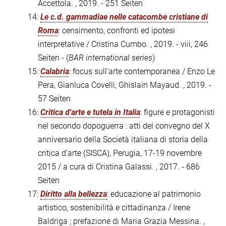
Accettola. , 2019. - 251 Seiten
14:
Le c.d. gammadiae nelle catacombe cristiane di
Roma
: censimento, confronti ed ipotesi
interpretative / Cristina Cumbo. , 2019. - viii, 246
Seiten - (
BAR international series
)
15:
Calabria
: focus sull'arte contemporanea / Enzo Le
Pera, Gianluca Covelli, Ghislain Mayaud. , 2019. -
57 Seiten
16:
Critica d'arte e tutela in Italia
: figure e protagonisti
nel secondo dopoguerra : atti del convegno del X
anniversario della Società italiana di storia della
critica d'arte (SISCA), Perugia, 17-19 novembre
2015 / a cura di Cristina Galassi. , 2017. - 686
Seiten
17:
Diritto alla bellezza
: educazione al patrimonio
artistico, sostenibilità e cittadinanza / Irene
Baldriga ; prefazione di Maria Grazia Messina. ,