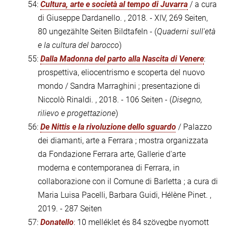
54:
Cultura, arte e società al tempo di Juvarra
/ a cura
di Giuseppe Dardanello. , 2018. - XIV, 269 Seiten,
80 ungezählte Seiten Bildtafeln - (
Quaderni sull'età
e la cultura del barocco
)
55:
Dalla Madonna del parto alla Nascita di Venere
:
prospettiva, eliocentrismo e scoperta del nuovo
mondo / Sandra Marraghini ; presentazione di
Niccolò Rinaldi. , 2018. - 106 Seiten - (
Disegno,
rilievo e progettazione
)
56:
De Nittis e la rivoluzione dello sguardo
/ Palazzo
dei diamanti, arte a Ferrara ; mostra organizzata
da Fondazione Ferrara arte, Gallerie d'arte
moderna e contemporanea di Ferrara, in
collaborazione con il Comune di Barletta ; a cura di
Maria Luisa Pacelli, Barbara Guidi, Hélène Pinet. ,
2019. - 287 Seiten
57:
Donatello
: 10 melléklet és 84 szövegbe nyomott