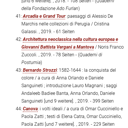
[und 6 weitere]. , 2018. - 108 Seiten - (
Quaderni
della Fondazione Ado Furlan
)
41:
Arcadia e Grand Tour
: paesaggi di Alessio De
Marchis nelle collezioni di Perugia / Cristina
Galassi. , 2019. - 61 Seiten
42:
Architettura neoclassica nella cultura europea e
Giovanni Battista Vergani a Mantova
/ Noris Franco
Zuccoli. , 2019. - 78 Seiten - (
Quaderni di
Postumia
)
43:
Bernardo Strozzi
: 1582-1644 : la conquista del
colore / a cura di Anna Orlando e Daniele
Sanguineti ; introduzione Lauro Magnani ; saggi
Andaleeb Badiee Banta, Anna Orlando, Daniele
Sanguineti [und 9 weitere]. , 2019. - 399 Seiten
44:
Canova
: i volti ideali / a cura di Omar Cucciniello e
Paola Zatti ; testi di Elena Catra, Omar Cucciniello,
Paola Zatti [und 7 weitere]. , 2019. - 229 Seiten