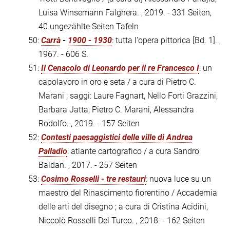
Luisa Winsemann Falghera. , 2019. - 331 Seiten,
40 ungezählte Seiten Tafeln
50:
Carrà
-
1900 - 1930
: tutta l'opera pittorica [Bd. 1]. ,
1967. - 606 S.
51:
Il Cenacolo di Leonardo per il re Francesco I
: un
capolavoro in oro e seta / a cura di Pietro C.
Marani ; saggi: Laure Fagnart, Nello Forti Grazzini,
Barbara Jatta, Pietro C. Marani, Alessandra
Rodolfo. , 2019. - 157 Seiten
52:
Contesti paesaggistici delle ville di Andrea
Palladio
: atlante cartografico / a cura Sandro
Baldan. , 2017. - 257 Seiten
53:
Cosimo Rosselli - tre restauri
: nuova luce su un
maestro del Rinascimento fiorentino / Accademia
delle arti del disegno ; a cura di Cristina Acidini,
Niccolò Rosselli Del Turco. , 2018. - 162 Seiten