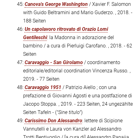
45:
Canova's George Washington
/ Xavier F. Salomon
with Guido Beltramini and Mario Guderzo. , 2018. -
188 Seiten
46:
Un capolavoro ritrovato di Orazio Lomi
Gentileschi
: la Madonna in adorazione del
bambino / a cura di Pierluigi Carofano. , 2018. - 62
Seiten
47:
Caravaggio - San Girolamo
/ coordinamento
editoriale/editorial coordination Vincenza Russo. ,
2019. - 77 Seiten
48:
Caravaggio 1951
/ Patrizio Aiello ; con una
prefazione di Giovanni Agosti e una postfazione di
Jacopo Stoppa. , 2019. - 223 Seiten, 24 ungezählte
Seiten Tafeln - (
"Sine titulo"
)
49:
Carissimo Don Alessandro
: lettere di Scipione
Vannutelli e Laura von Kanzler ad Alessandro
Trotti Bentivoglio / [a cura di] Alessandro Panajia,