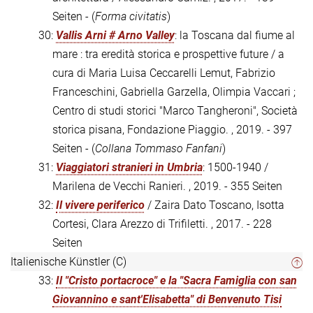
Seiten - (
Forma civitatis
)
30:
Vallis Arni # Arno Valley
: la Toscana dal fiume al
mare : tra eredità storica e prospettive future / a
cura di Maria Luisa Ceccarelli Lemut, Fabrizio
Franceschini, Gabriella Garzella, Olimpia Vaccari ;
Centro di studi storici "Marco Tangheroni", Società
storica pisana, Fondazione Piaggio. , 2019. - 397
Seiten - (
Collana Tommaso Fanfani
)
31:
Viaggiatori stranieri in Umbria
: 1500-1940 /
Marilena de Vecchi Ranieri. , 2019. - 355 Seiten
32:
Il vivere periferico
/ Zaira Dato Toscano, Isotta
Cortesi, Clara Arezzo di Trifiletti. , 2017. - 228
Seiten
Italienische Künstler (C)
33:
Il "Cristo portacroce" e la "Sacra Famiglia con san
Giovannino e sant'Elisabetta" di Benvenuto Tisi