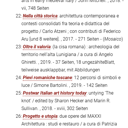
arts in early medieval Italy / John Mitchell. , 2018. -
vii, 748 Seiten
22:
Nella città storica
: architettura contemporanea e
contesti consolidati fra teoria e didattica del
progetto / Carlo Atzeni ; con contributi di Federico
Aru [und 8 weitere]. , 2017. - 271 Seiten - (
Mosaico
)
23:
Oltre il valoria
: (la cisa romana) : archeologia del
territorio nell'alta Lunigiana / a cura di Angelo
Ghiretti. , 2019. - 37 Seiten, 18 ungezählteBlatt,
teilweise ausklappbar, mit Abbildungen
24:
Pievi romaniche toscane
: 12 percorsi di simboli e
luce / Simone Bartolini. , 2019. - 142 Seiten
25:
Postwar Italian art history today
: untying 'The
knot' / edited by Sharon Hecker and Marin R.
Sullivan. , 2018. - xviii, 302 Seiten
26:
Progetto e utopia
: due opere del MAXXI
Architettura : studi e restauro / a cura di Patrizia