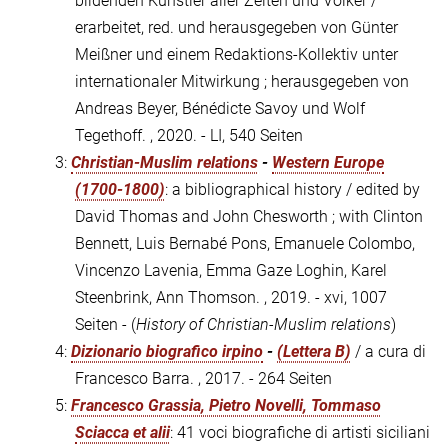
bildenden Künstler aller Zeiten und Völker /
erarbeitet, red. und herausgegeben von Günter
Meißner und einem Redaktions-Kollektiv unter
internationaler Mitwirkung ; herausgegeben von
Andreas Beyer, Bénédicte Savoy und Wolf
Tegethoff. , 2020. - LI, 540 Seiten
3:
Christian-Muslim relations
-
Western Europe
(1700-1800)
: a bibliographical history / edited by
David Thomas and John Chesworth ; with Clinton
Bennett, Luis Bernabé Pons, Emanuele Colombo,
Vincenzo Lavenia, Emma Gaze Loghin, Karel
Steenbrink, Ann Thomson. , 2019. - xvi, 1007
Seiten - (
History of Christian-Muslim relations
)
4:
Dizionario biografico irpino
-
(Lettera B)
/ a cura di
Francesco Barra. , 2017. - 264 Seiten
5:
Francesco Grassia, Pietro Novelli, Tommaso
Sciacca et alii
: 41 voci biografiche di artisti siciliani