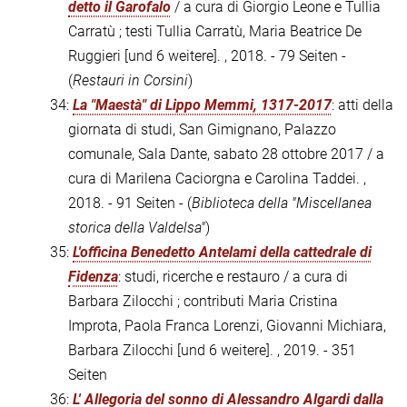
detto il Garofalo
/ a cura di Giorgio Leone e Tullia
Carratù ; testi Tullia Carratù, Maria Beatrice De
Ruggieri [und 6 weitere]. , 2018. - 79 Seiten -
(
Restauri in Corsini
)
34:
La "Maestà" di Lippo Memmi, 1317-2017
: atti della
giornata di studi, San Gimignano, Palazzo
comunale, Sala Dante, sabato 28 ottobre 2017 / a
cura di Marilena Caciorgna e Carolina Taddei. ,
2018. - 91 Seiten - (
Biblioteca della "Miscellanea
storica della Valdelsa"
)
35:
L'officina Benedetto Antelami della cattedrale di
Fidenza
: studi, ricerche e restauro / a cura di
Barbara Zilocchi ; contributi Maria Cristina
Improta, Paola Franca Lorenzi, Giovanni Michiara,
Barbara Zilocchi [und 6 weitere]. , 2019. - 351
Seiten
36:
L' Allegoria del sonno di Alessandro Algardi dalla