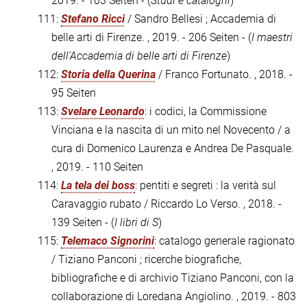
2019. - 103 Seiten - (
Studi e cataloghi
)
111:
Stefano Ricci
/ Sandro Bellesi ; Accademia di
belle arti di Firenze. , 2019. - 206 Seiten - (
I maestri
dell'Accademia di belle arti di Firenze
)
112:
Storia della Querina
/ Franco Fortunato. , 2018. -
95 Seiten
113:
Svelare Leonardo
: i codici, la Commissione
Vinciana e la nascita di un mito nel Novecento / a
cura di Domenico Laurenza e Andrea De Pasquale.
, 2019. - 110 Seiten
114:
La tela dei boss
: pentiti e segreti : la verità sul
Caravaggio rubato / Riccardo Lo Verso. , 2018. -
139 Seiten - (
I libri di S
)
115:
Telemaco Signorini
: catalogo generale ragionato
/ Tiziano Panconi ; ricerche biografiche,
bibliografiche e di archivio Tiziano Panconi, con la
collaborazione di Loredana Angiolino. , 2019. - 803