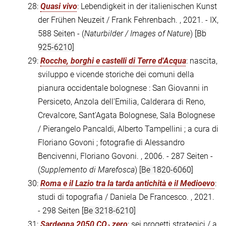
28:
Quasi vivo
: Lebendigkeit in der italienischen Kunst
der Frühen Neuzeit / Frank Fehrenbach. , 2021. - IX,
588 Seiten - (
Naturbilder / Images of Nature
)
[Bb
925-6210]
29:
Rocche, borghi e castelli di Terre d'Acqua
: nascita,
sviluppo e vicende storiche dei comuni della
pianura occidentale bolognese : San Giovanni in
Persiceto, Anzola dell'Emilia, Calderara di Reno,
Crevalcore, Sant'Agata Bolognese, Sala Bolognese
/ Pierangelo Pancaldi, Alberto Tampellini ; a cura di
Floriano Govoni ; fotografie di Alessandro
Bencivenni, Floriano Govoni. , 2006. - 287 Seiten -
(
Supplemento di Marefosca
)
[Be 1820-6060]
30:
Roma e il Lazio tra la tarda antichità e il Medioevo
:
studi di topografia / Daniela De Francesco. , 2021.
- 298 Seiten
[Be 3218-6210]
31:
Sardegna 2050 CO₂ zero
: sei progetti strategici / a