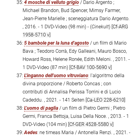
35:
4 mosche di velluto grigio
/ Dario Argento ;
Michael Brandon, Bud Spencer, Mimsy Farmer,
Jean-Pierre Marielle ; sceneggiatura Dario Argento.
, 2016. - 1 DVD-Video (98 min) - (
Cinekult
)
[Cf-ARG
1958-5710 v]
36:
5 bambole per la luna d'agosto
/ un film di Mario
Bava ; Teodoro Corrà, Edy Galleani, Mauro Bosco,
Howard Ross, Helene Ronée, Edith Meloni. , 2011. -
1 DVD-Video (87 min)
[Cf-BAV 100-5690 v]
37:
L'inganno dell'uomo vitruviano
: l'algoritmo della
divina proporzione / Roberto Concas ; con
contributi di Annalisa Perissa Torrini e di Lucio
Cadeddu. , 2021. - 141 Seiten
[Ca-LEO 228-6210]
38:
L'uomo di paglia
/ un film di Pietro Germi ; Pietro
Germi, Franca Bettoja, Luisa Della Noce. , 2013. - 1
DVD-Video (104 min)
[Cf-GER 4528-5580 v]
39:
Aedes
: ne timeas Maria / Antonella Renzi. , 2021. -