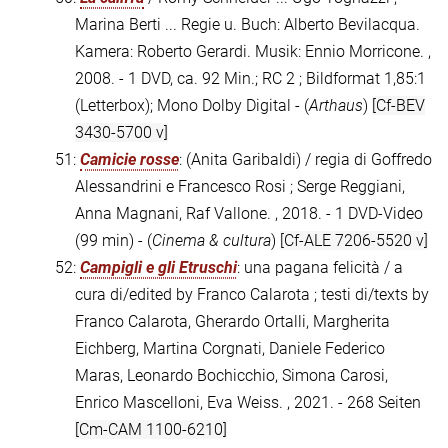
Marina Berti ... Regie u. Buch: Alberto Bevilacqua.
Kamera: Roberto Gerardi. Musik: Ennio Morricone. ,
2008. - 1 DVD, ca. 92 Min.; RC 2 ; Bildformat 1,85:1
(Letterbox); Mono Dolby Digital - (
Arthaus
)
[Cf-BEV
3430-5700 v]
51:
Camicie rosse
: (Anita Garibaldi) / regia di Goffredo
Alessandrini e Francesco Rosi ; Serge Reggiani,
Anna Magnani, Raf Vallone. , 2018. - 1 DVD-Video
(99 min) - (
Cinema & cultura
)
[Cf-ALE 7206-5520 v]
52:
Campigli e gli Etruschi
: una pagana felicità / a
cura di/edited by Franco Calarota ; testi di/texts by
Franco Calarota, Gherardo Ortalli, Margherita
Eichberg, Martina Corgnati, Daniele Federico
Maras, Leonardo Bochicchio, Simona Carosi,
Enrico Mascelloni, Eva Weiss. , 2021. - 268 Seiten
[Cm-CAM 1100-6210]