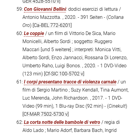
GER 4528-5510 v]
59:
Con Giovanni Bellini
: dodici esercizi di lettura /
Antonio Mazzotta. , 2020. - 391 Seiten - (
Collana
Oro
)
[Ca-BEL 772-6201]
60:
Le coppie
/ un film di Vittorio De Sica, Mario
Monicelli, Alberto Sordi ; soggetto: Ruggero
Maccari [und 5 weitere] ; interpreti: Monica Vitti,
Alberto Sordi, Enzo Jannacci, Rossana Di Lorenzo,
Umberto Raho, Luigi Bonos. , 2020. - 1 DVD-Video
(123 min)
[Cf-SIC 100-5702 v]
61:
I corpi presentano tracce di violenza carnale
/ un
film di Sergio Martino ; Suzy Kendall, Tina Aumont,
Luc Merenda, John Richardson. , 2017. - 1 DVD-
Video (99 min), 1 Blu-ray Disc (92 min) - (
Cinekult
)
[Cf-MAR 7502-5730 v]
62:
La corta notte delle bambole di vetro
/ regia di
Aldo Lado ; Mario Adorf, Barbara Bach, Ingrid