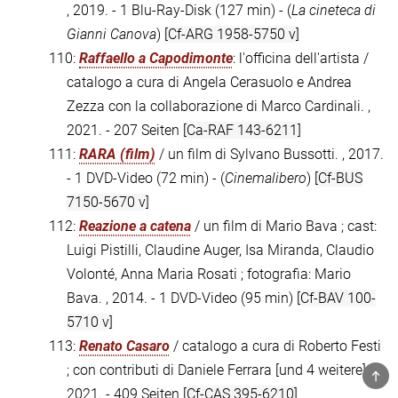
, 2019. - 1 Blu-Ray-Disk (127 min) - (
La cineteca di
Gianni Canova
)
[Cf-ARG 1958-5750 v]
110:
Raffaello a Capodimonte
: l'officina dell'artista /
catalogo a cura di Angela Cerasuolo e Andrea
Zezza con la collaborazione di Marco Cardinali. ,
2021. - 207 Seiten
[Ca-RAF 143-6211]
111:
RARA (film)
/ un film di Sylvano Bussotti. , 2017.
- 1 DVD-Video (72 min) - (
Cinemalibero
)
[Cf-BUS
7150-5670 v]
112:
Reazione a catena
/ un film di Mario Bava ; cast:
Luigi Pistilli, Claudine Auger, Isa Miranda, Claudio
Volonté, Anna Maria Rosati ; fotografia: Mario
Bava. , 2014. - 1 DVD-Video (95 min)
[Cf-BAV 100-
5710 v]
113:
Renato Casaro
/ catalogo a cura di Roberto Festi
; con contributi di Daniele Ferrara [und 4 weitere]. ,
TOP
2021. - 409 Seiten
[Cf-CAS 395-6210]