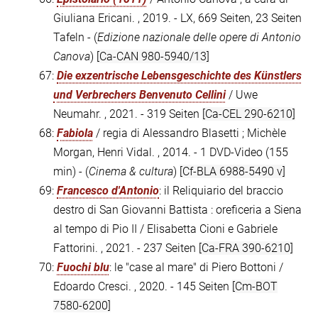
Giuliana Ericani. , 2019. - LX, 669 Seiten, 23 Seiten
Tafeln - (
Edizione nazionale delle opere di Antonio
Canova
)
[Ca-CAN 980-5940/13]
67:
Die exzentrische Lebensgeschichte des Künstlers
und Verbrechers Benvenuto Cellini
/ Uwe
Neumahr. , 2021. - 319 Seiten
[Ca-CEL 290-6210]
68:
Fabiola
/ regia di Alessandro Blasetti ; Michèle
Morgan, Henri Vidal. , 2014. - 1 DVD-Video (155
min) - (
Cinema & cultura
)
[Cf-BLA 6988-5490 v]
69:
Francesco d'Antonio
: il Reliquiario del braccio
destro di San Giovanni Battista : oreficeria a Siena
al tempo di Pio II / Elisabetta Cioni e Gabriele
Fattorini. , 2021. - 237 Seiten
[Ca-FRA 390-6210]
70:
Fuochi blu
: le "case al mare" di Piero Bottoni /
Edoardo Cresci. , 2020. - 145 Seiten
[Cm-BOT
7580-6200]