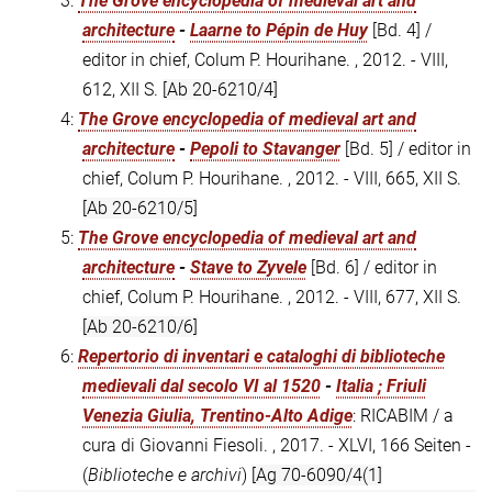
3:
The Grove encyclopedia of medieval art and
architecture
-
Laarne to Pépin de Huy
[Bd. 4] /
editor in chief, Colum P. Hourihane. , 2012. - VIII,
612, XII S.
[Ab 20-6210/4]
4:
The Grove encyclopedia of medieval art and
architecture
-
Pepoli to Stavanger
[Bd. 5] / editor in
chief, Colum P. Hourihane. , 2012. - VIII, 665, XII S.
[Ab 20-6210/5]
5:
The Grove encyclopedia of medieval art and
architecture
-
Stave to Zyvele
[Bd. 6] / editor in
chief, Colum P. Hourihane. , 2012. - VIII, 677, XII S.
[Ab 20-6210/6]
6:
Repertorio di inventari e cataloghi di biblioteche
medievali dal secolo VI al 1520
-
Italia ; Friuli
Venezia Giulia, Trentino-Alto Adige
: RICABIM / a
cura di Giovanni Fiesoli. , 2017. - XLVI, 166 Seiten -
(
Biblioteche e archivi
)
[Ag 70-6090/4(1]