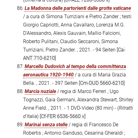
86:
La Madonna delle partorienti dalle grotte vaticane
/ a cura di Simona Turriziani e Pietro Zander ; testi:
Giorgio Capriotti, Anna Cavallaro, Lorenza M.G.
D'Alessandro, Alexis Gauvain, Mallio Falcioni,
Roberto Pulitani, Claudio Seccaroni, Simona
Turriziani, Pietro Zander. , 2021. - 94 Seiten
[Ca-
ANT 710-6210]
87:
Marcello Dudovich al tempo della committenza
aeronautica 1920-1940
/ a cura di Maria Grazia
Bella. , 2021. - 397 Seiten
[Cm-DUD 5660-6210]
88:
Marcia nuziale
/ regia di Marco Ferreri ; Ugo
Tognazzi, Gaia Germani, Alexandra Stewart, Shirley
Anne Field. , 2011. - 1 DVD-Video (80 min) - (
Ritratti
d'Italia
)
[Cf-FER 6536-5660 v]
89:
Marinai senza stelle
/ regia di Francesco De
Robertis ; Antonio Ganduso, Cesarina Gheraldi ;