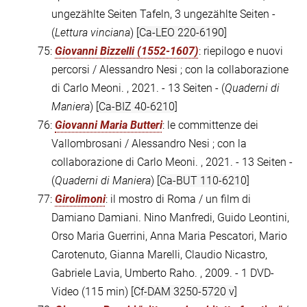
ungezählte Seiten Tafeln, 3 ungezählte Seiten -
(
Lettura vinciana
)
[Ca-LEO 220-6190]
75:
Giovanni Bizzelli (1552-1607)
: riepilogo e nuovi
percorsi / Alessandro Nesi ; con la collaborazione
di Carlo Meoni. , 2021. - 13 Seiten - (
Quaderni di
Maniera
)
[Ca-BIZ 40-6210]
76:
Giovanni Maria Butteri
: le committenze dei
Vallombrosani / Alessandro Nesi ; con la
collaborazione di Carlo Meoni. , 2021. - 13 Seiten -
(
Quaderni di Maniera
)
[Ca-BUT 110-6210]
77:
Girolimoni
: il mostro di Roma / un film di
Damiano Damiani. Nino Manfredi, Guido Leontini,
Orso Maria Guerrini, Anna Maria Pescatori, Mario
Carotenuto, Gianna Marelli, Claudio Nicastro,
Gabriele Lavia, Umberto Raho. , 2009. - 1 DVD-
Video (115 min)
[Cf-DAM 3250-5720 v]