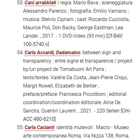
53:
Cani arrabbiati
/ regia: Mario Bava ; sceneggiatura:
Alessandro Parenzo ; fotografia: Emilio Varriano ;
musica: Stelvio Cipriani ; cast: Riccardo Cucciolla,
Maurice Poli, Don Backy, George Eastman, Lea
Lander. , 2017. - 1 DVD-Video (93 min)
[Cf-BAV
100-5740 v]
54:
Carla Accardi, Dadamaino
: between sign and
transparency : entre signe et transparence / project
by/un project de Tornabuoni Art Paris ;
texts/textes: Valérie Da Costa, Jean-Pierre Criqui,
Margit Rowell, Elizabeth de Bertier ;
preface/préface: Francesca Piccolboni ; editorial
coordination/coordination éditoriale: Alice De
Sanctis, Quentin Laurent. , 2021. - 220 Seiten
[Cm-
ACC 480-6210]
55:
Carla Cacianti
: identità mutevoli : Macro - Museo
arte contemporanea Roma, Via Nizza 138, Roma,