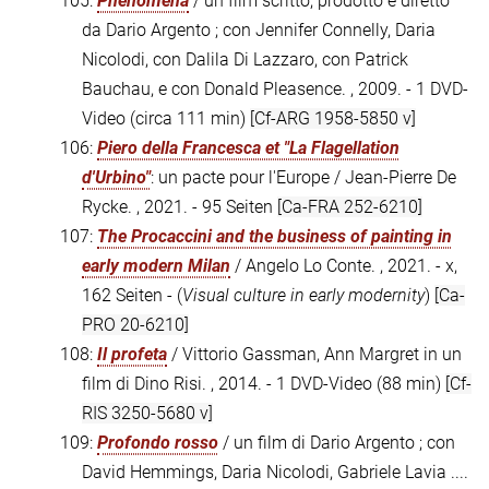
105:
Phenomena
/ un film scritto, prodotto e diretto
da Dario Argento ; con Jennifer Connelly, Daria
Nicolodi, con Dalila Di Lazzaro, con Patrick
Bauchau, e con Donald Pleasence. , 2009. - 1 DVD-
Video (circa 111 min)
[Cf-ARG 1958-5850 v]
106:
Piero della Francesca et "La Flagellation
d'Urbino"
: un pacte pour l'Europe / Jean-Pierre De
Rycke. , 2021. - 95 Seiten
[Ca-FRA 252-6210]
107:
The Procaccini and the business of painting in
early modern Milan
/ Angelo Lo Conte. , 2021. - x,
162 Seiten - (
Visual culture in early modernity
)
[Ca-
PRO 20-6210]
108:
Il profeta
/ Vittorio Gassman, Ann Margret in un
film di Dino Risi. , 2014. - 1 DVD-Video (88 min)
[Cf-
RIS 3250-5680 v]
109:
Profondo rosso
/ un film di Dario Argento ; con
David Hemmings, Daria Nicolodi, Gabriele Lavia ....