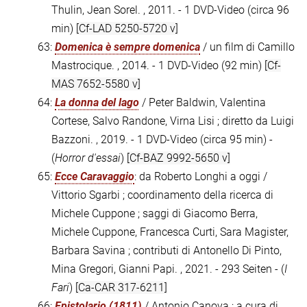
Thulin, Jean Sorel. , 2011. - 1 DVD-Video (circa 96
min)
[Cf-LAD 5250-5720 v]
63:
Domenica è sempre domenica
/ un film di Camillo
Mastrocique. , 2014. - 1 DVD-Video (92 min)
[Cf-
MAS 7652-5580 v]
64:
La donna del lago
/ Peter Baldwin, Valentina
Cortese, Salvo Randone, Virna Lisi ; diretto da Luigi
Bazzoni. , 2019. - 1 DVD-Video (circa 95 min) -
(
Horror d'essai
)
[Cf-BAZ 9992-5650 v]
65:
Ecce Caravaggio
: da Roberto Longhi a oggi /
Vittorio Sgarbi ; coordinamento della ricerca di
Michele Cuppone ; saggi di Giacomo Berra,
Michele Cuppone, Francesca Curti, Sara Magister,
Barbara Savina ; contributi di Antonello Di Pinto,
Mina Gregori, Gianni Papi. , 2021. - 293 Seiten - (
I
Fari
)
[Ca-CAR 317-6211]
66:
Epistolario (1811)
/ Antonio Canova ; a cura di