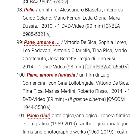
[Cf-BAZ 9992-5740 v]
98:
Palio
/ un film di Alessandro Blasetti ; interpreti
Guido Celano, Mario Ferrari, Leda Gloria, Mara
Dussia. , 2010. - 1 DVD-Video (90 min)
[Cf-BLA
6988-5321 v]
99:
Pane, amore e ...
/ Vittorio De Sica, Sophia Loren,
Lea Padovani, Antonio Cifariello, Tina Pica, Mario
Carotenuto, Joka Berretty ; regia di Dino Risi. ,
2014. - 1 DVD-Video (93 min)
[Cf-RIS 3250-5550 v]
100:
Pane, amore e fantasia
/ un film di Luigi
Comencini ; con Gina Lollobrigida, Vittorio De Sica,
Tina Pica, Marisa Merlini, Roberto Risso. , 2014. - 1
DVD-Video (89 min) - (
Il grande cinema
)
[Cf-COM
1944-5530 v]
101:
Paolo Gioli
: antologica/analogica : l'opera filmica
e fotografica (1969-2019) : anthological/analogue :
films and photographic works (1969-2019) : xuǎn