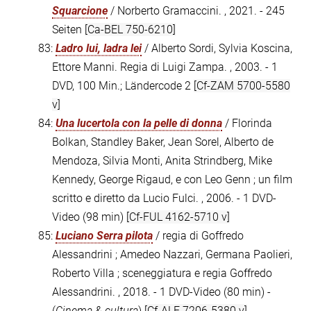
Squarcione
/ Norberto Gramaccini. , 2021. - 245
Seiten
[Ca-BEL 750-6210]
83:
Ladro lui, ladra lei
/ Alberto Sordi, Sylvia Koscina,
Ettore Manni. Regia di Luigi Zampa. , 2003. - 1
DVD, 100 Min.; Ländercode 2
[Cf-ZAM 5700-5580
v]
84:
Una lucertola con la pelle di donna
/ Florinda
Bolkan, Standley Baker, Jean Sorel, Alberto de
Mendoza, Silvia Monti, Anita Strindberg, Mike
Kennedy, George Rigaud, e con Leo Genn ; un film
scritto e diretto da Lucio Fulci. , 2006. - 1 DVD-
Video (98 min)
[Cf-FUL 4162-5710 v]
85:
Luciano Serra pilota
/ regia di Goffredo
Alessandrini ; Amedeo Nazzari, Germana Paolieri,
Roberto Villa ; sceneggiatura e regia Goffredo
Alessandrini. , 2018. - 1 DVD-Video (80 min) -
(
Cinema & cultura
)
[Cf-ALE 7206-5380 v]