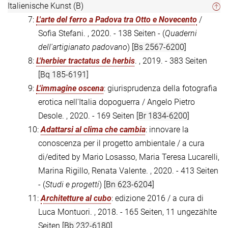
Italienische Kunst (B)
7:
L'arte del ferro a Padova tra Otto e Novecento
/
Sofia Stefani. , 2020. - 138 Seiten - (
Quaderni
dell'artigianato padovano
)
[Bs 2567-6200]
8:
L'herbier tractatus de herbis
. , 2019. - 383 Seiten
[Bq 185-6191]
9:
L'immagine oscena
: giurisprudenza della fotografia
erotica nell'Italia dopoguerra / Angelo Pietro
Desole. , 2020. - 169 Seiten
[Br 1834-6200]
10:
Adattarsi al clima che cambia
: innovare la
conoscenza per il progetto ambientale / a cura
di/edited by Mario Losasso, Maria Teresa Lucarelli,
Marina Rigillo, Renata Valente. , 2020. - 413 Seiten
- (
Studi e progetti
)
[Bn 623-6204]
11:
Architetture al cubo
: edizione 2016 / a cura di
Luca Montuori. , 2018. - 165 Seiten, 11 ungezählte
Seiten
[Bb 232-6180]