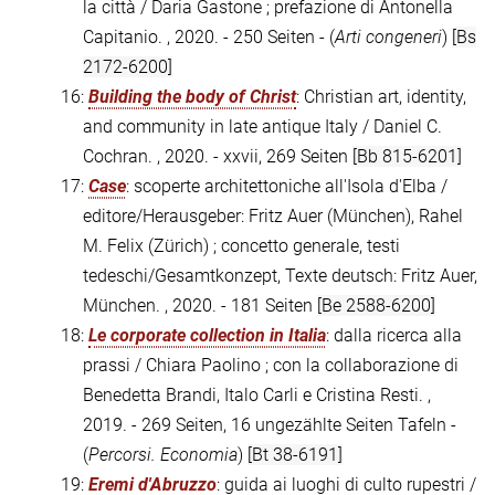
la città / Daria Gastone ; prefazione di Antonella
Capitanio. , 2020. - 250 Seiten - (
Arti congeneri
)
[Bs
2172-6200]
16:
Building the body of Christ
: Christian art, identity,
and community in late antique Italy / Daniel C.
Cochran. , 2020. - xxvii, 269 Seiten
[Bb 815-6201]
17:
Case
: scoperte architettoniche all'Isola d'Elba /
editore/Herausgeber: Fritz Auer (München), Rahel
M. Felix (Zürich) ; concetto generale, testi
tedeschi/Gesamtkonzept, Texte deutsch: Fritz Auer,
München. , 2020. - 181 Seiten
[Be 2588-6200]
18:
Le corporate collection in Italia
: dalla ricerca alla
prassi / Chiara Paolino ; con la collaborazione di
Benedetta Brandi, Italo Carli e Cristina Resti. ,
2019. - 269 Seiten, 16 ungezählte Seiten Tafeln -
(
Percorsi. Economia
)
[Bt 38-6191]
19:
Eremi d'Abruzzo
: guida ai luoghi di culto rupestri /