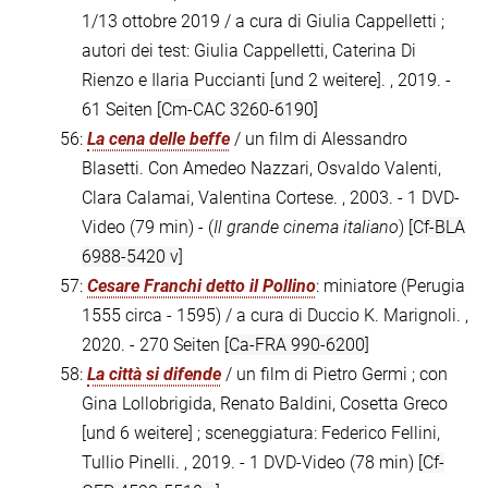
1/13 ottobre 2019 / a cura di Giulia Cappelletti ;
autori dei test: Giulia Cappelletti, Caterina Di
Rienzo e Ilaria Puccianti [und 2 weitere]. , 2019. -
61 Seiten
[Cm-CAC 3260-6190]
56:
La cena delle beffe
/ un film di Alessandro
Blasetti. Con Amedeo Nazzari, Osvaldo Valenti,
Clara Calamai, Valentina Cortese. , 2003. - 1 DVD-
Video (79 min) - (
Il grande cinema italiano
)
[Cf-BLA
6988-5420 v]
57:
Cesare Franchi detto il Pollino
: miniatore (Perugia
1555 circa - 1595) / a cura di Duccio K. Marignoli. ,
2020. - 270 Seiten
[Ca-FRA 990-6200]
58:
La città si difende
/ un film di Pietro Germi ; con
Gina Lollobrigida, Renato Baldini, Cosetta Greco
[und 6 weitere] ; sceneggiatura: Federico Fellini,
Tullio Pinelli. , 2019. - 1 DVD-Video (78 min)
[Cf-