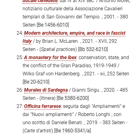
ducale cenedese
: dal IV al XIV sec. / Antonio Moret,
notiziario culturale della Associazione Cavalieri
templari di San Giovanni del Tempio. , 2001. - 380
Seiten
[Be 1456-6010]
24:
Modern architecture, empire, and race in fascist
Italy
/ by Brian L. McLaren. , 2021. - XVII, 292
Seiten - (
Spatial practices
)
[Bb 532-6210]
25:
A monastery for the ibex
: conservation, state, and
the conflict of the Gran Paradiso, 1919-1949 /
Wilko Graf von Hardenberg. , 2021. - xii, 252 Seiten
[Be 20-6210]
26:
Murales di Sardegna
/ Gianni Sirigu. , 2020. - 485
Seiten - (
Itinera
)
[Be 5380-6200]
27:
Officina ferrarese
: seguita dagli "Ampliamenti" e
dai "Nuovi ampliamenti" / Roberto Longhi ; con
uno scritto di Daniele Benati. , 2019. - 383 Seiten -
(
Carte d'artisti
)
[Be 1960-5341/a]