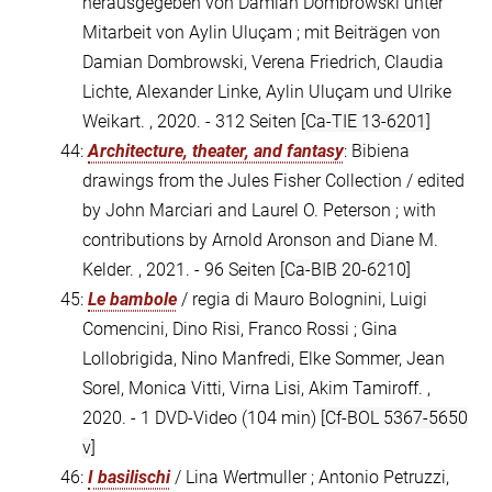
herausgegeben von Damian Dombrowski unter
Mitarbeit von Aylin Uluçam ; mit Beiträgen von
Damian Dombrowski, Verena Friedrich, Claudia
Lichte, Alexander Linke, Aylin Uluçam und Ulrike
Weikart. , 2020. - 312 Seiten
[Ca-TIE 13-6201]
44:
Architecture, theater, and fantasy
: Bibiena
drawings from the Jules Fisher Collection / edited
by John Marciari and Laurel O. Peterson ; with
contributions by Arnold Aronson and Diane M.
Kelder. , 2021. - 96 Seiten
[Ca-BIB 20-6210]
45:
Le bambole
/ regia di Mauro Bolognini, Luigi
Comencini, Dino Risi, Franco Rossi ; Gina
Lollobrigida, Nino Manfredi, Elke Sommer, Jean
Sorel, Monica Vitti, Virna Lisi, Akim Tamiroff. ,
2020. - 1 DVD-Video (104 min)
[Cf-BOL 5367-5650
v]
46:
I basilischi
/ Lina Wertmuller ; Antonio Petruzzi,