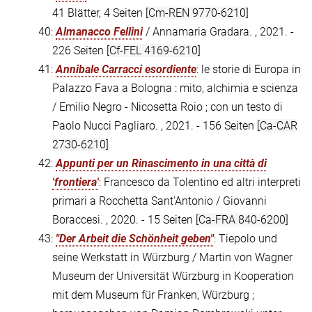
41 Blätter, 4 Seiten
[Cm-REN 9770-6210]
40:
Almanacco Fellini
/ Annamaria Gradara. , 2021. -
226 Seiten
[Cf-FEL 4169-6210]
41:
Annibale Carracci esordiente
: le storie di Europa in
Palazzo Fava a Bologna : mito, alchimia e scienza
/ Emilio Negro - Nicosetta Roio ; con un testo di
Paolo Nucci Pagliaro. , 2021. - 156 Seiten
[Ca-CAR
2730-6210]
42:
Appunti per un Rinascimento in una città di
'frontiera'
: Francesco da Tolentino ed altri interpreti
primari a Rocchetta Sant'Antonio / Giovanni
Boraccesi. , 2020. - 15 Seiten
[Ca-FRA 840-6200]
43:
"Der Arbeit die Schönheit geben"
: Tiepolo und
seine Werkstatt in Würzburg / Martin von Wagner
Museum der Universität Würzburg in Kooperation
mit dem Museum für Franken, Würzburg ;