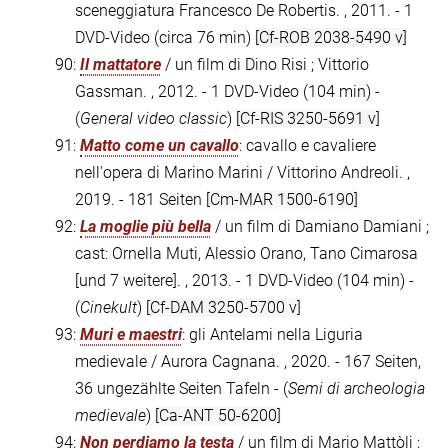
sceneggiatura Francesco De Robertis. , 2011. - 1
DVD-Video (circa 76 min)
[Cf-ROB 2038-5490 v]
90:
Il mattatore
/ un film di Dino Risi ; Vittorio
Gassman. , 2012. - 1 DVD-Video (104 min) -
(
General video classic
)
[Cf-RIS 3250-5691 v]
91:
Matto come un cavallo
: cavallo e cavaliere
nell'opera di Marino Marini / Vittorino Andreoli. ,
2019. - 181 Seiten
[Cm-MAR 1500-6190]
92:
La moglie più bella
/ un film di Damiano Damiani ;
cast: Ornella Muti, Alessio Orano, Tano Cimarosa
[und 7 weitere]. , 2013. - 1 DVD-Video (104 min) -
(
Cinekult
)
[Cf-DAM 3250-5700 v]
93:
Muri e maestri
: gli Antelami nella Liguria
medievale / Aurora Cagnana. , 2020. - 167 Seiten,
36 ungezählte Seiten Tafeln - (
Semi di archeologia
medievale
)
[Ca-ANT 50-6200]
94:
Non perdiamo la testa
/ un film di Mario Mattòli ;