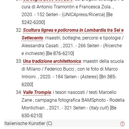
cura di Antonio Tramontin e Francesca Zola. ,
2020. - 152 Seiten - (
UNICApress/Ricerca
)
[Be
5242-6200]
32:
Scultura lignea e policroma in Lombardia tra Sei e
Settecento
: maestri, botteghe, percorsi e tipologie /
Alessandra Casati. , 2021. - 266 Seiten - (
Ricerche
e inchieste
)
[Be 876-6210]
33:
Una tradizione architettonica
: maestri della scuola
di Milano / Federico Bucci ; con le foto di Marco
Introini. , 2020. - 184 Seiten - (
Asteres
)
[Bn 385-
6200]
34:
Valle Trompia
: i tesori nascosti / testi Marcello
Zane ; campagna fotografica BAMSphoto - Rodella
Montichiari. , 2021. - 321 Seiten - (
Italy cult
)
[Be
630-6210]
Italienische Künstler (C)