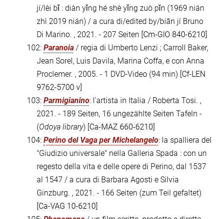
jí/lèi bǐ : diàn yǐng hé shè yǐng zuò pǐn (1969 nián
zhì 2019 nián) / a cura di/edited by/biān jí Bruno
Di Marino. , 2021. - 207 Seiten
[Cm-GIO 840-6210]
102:
Paranoia
/ regia di Umberto Lenzi ; Carroll Baker,
Jean Sorel, Luis Davila, Marina Coffa, e con Anna
Proclemer. , 2005. - 1 DVD-Video (94 min)
[Cf-LEN
9762-5700 v]
103:
Parmigianino
: l'artista in Italia / Roberta Tosi. ,
2021. - 189 Seiten, 16 ungezählte Seiten Tafeln -
(
Odoya library
)
[Ca-MAZ 660-6210]
104:
Perino del Vaga per Michelangelo
: la spalliera del
"Giudizio universale" nella Galleria Spada : con un
regesto della vita e delle opere di Perino, dal 1537
al 1547 / a cura di Barbara Agosti e Silvia
Ginzburg. , 2021. - 166 Seiten (zum Teil gefaltet)
[Ca-VAG 10-6210]