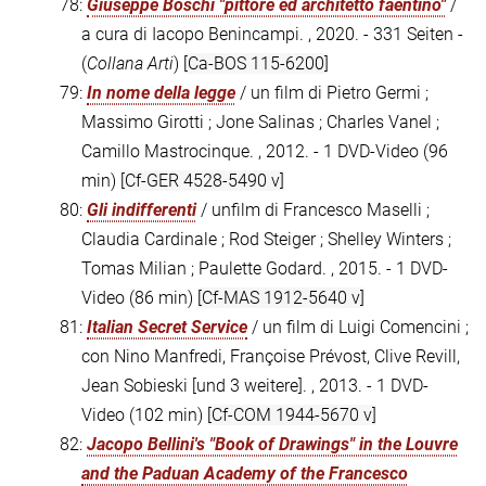
78:
Giuseppe Boschi "pittore ed architetto faentino"
/
a cura di Iacopo Benincampi. , 2020. - 331 Seiten -
(
Collana Arti
)
[Ca-BOS 115-6200]
79:
In nome della legge
/ un film di Pietro Germi ;
Massimo Girotti ; Jone Salinas ; Charles Vanel ;
Camillo Mastrocinque. , 2012. - 1 DVD-Video (96
min)
[Cf-GER 4528-5490 v]
80:
Gli indifferenti
/ unfilm di Francesco Maselli ;
Claudia Cardinale ; Rod Steiger ; Shelley Winters ;
Tomas Milian ; Paulette Godard. , 2015. - 1 DVD-
Video (86 min)
[Cf-MAS 1912-5640 v]
81:
Italian Secret Service
/ un film di Luigi Comencini ;
con Nino Manfredi, Françoise Prévost, Clive Revill,
Jean Sobieski [und 3 weitere]. , 2013. - 1 DVD-
Video (102 min)
[Cf-COM 1944-5670 v]
82:
Jacopo Bellini's "Book of Drawings" in the Louvre
and the Paduan Academy of the Francesco