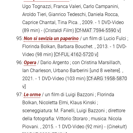
Ugo Tognazzi, Franca Valeri, Carlo Campanini,
Aroldo Tieri, Gianrico Tedeschi, Daniela Rocca,
Caprice Chantal, Tina Pica. , 2009. - 1 DVD-Video
(89 min) - (
Cristaldi Film
)
[Cf-MAT 7594-5590 v]
95:
Non si sevizia un paperino
/ un film di Lucio Fulci ;
Florinda Bolkan, Barbara Bouchet. , 2013. - 1 DVD-
Video (98 min)
[Cf-FUL 4162-5720 v]
96:
Opera
/ Dario Argento ; con Cristina Marsillach,
Ian Charleson, Urbano Barberini [und 8 weitere]. ,
2021. - 1 DVD-Video (103 min)
[Cf-ARG 1958-5870
v]
97:
Le orme
/ un film di Luigi Bazzoni ; Florinda
Bolkan, Nicoletta Elmi, Klaus Kinski ;
sceneggiatura: M. Fanelli, Luigi Bazzoni ; direttore
della fotografia: Vittorio Storaro ; musica: Nicola
Piovani. , 2015. - 1 DVD-Video (92 min) - (
Cinekult
)