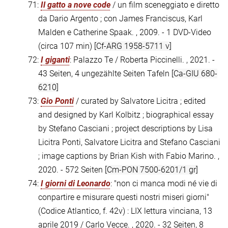
71:
Il gatto a nove code
/ un film sceneggiato e diretto
da Dario Argento ; con James Franciscus, Karl
Malden e Catherine Spaak. , 2009. - 1 DVD-Video
(circa 107 min)
[Cf-ARG 1958-5711 v]
72:
I giganti
: Palazzo Te / Roberta Piccinelli. , 2021. -
43 Seiten, 4 ungezählte Seiten Tafeln
[Ca-GIU 680-
6210]
73:
Gio Ponti
/ curated by Salvatore Licitra ; edited
and designed by Karl Kolbitz ; biographical essay
by Stefano Casciani ; project descriptions by Lisa
Licitra Ponti, Salvatore Licitra and Stefano Casciani
; image captions by Brian Kish with Fabio Marino. ,
2020. - 572 Seiten
[Cm-PON 7500-6201/1 gr]
74:
I giorni di Leonardo
: "non ci manca modi né vie di
conpartire e misurare questi nostri miseri giorni"
(Codice Atlantico, f. 42v) : LIX lettura vinciana, 13
aprile 2019 / Carlo Vecce. , 2020. - 32 Seiten, 8