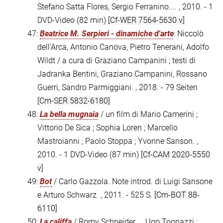
Stefano Satta Flores, Sergio Ferranino.... , 2010. - 1
DVD-Video (82 min)
[Cf-WER 7564-5630 v]
47:
Beatrice M. Serpieri - dinamiche d'arte
: Niccolò
dell'Arca, Antonio Canova, Pietro Tenerani, Adolfo
Wildt / a cura di Graziano Campanini ; testi di
Jadranka Bentini, Graziano Campanini, Rossano
Guerri, Sandro Parmiggiani. , 2018. - 79 Seiten
[Cm-SER 5832-6180]
48:
La bella mugnaia
/ un film di Mario Camerini ;
Vittorio De Sica ; Sophia Loren ; Marcello
Mastroianni ; Paolo Stoppa ; Yvonne Sanson. ,
2010. - 1 DVD-Video (87 min)
[Cf-CAM 2020-5550
v]
49:
Bot
/ Carlo Gazzola. Note introd. di Luigi Sansone
e Arturo Schwarz. , 2011. - 525 S.
[Cm-BOT 88-
6110]
50:
La califfa
/ Romy Schneider ... Ugo Tognazzi ;