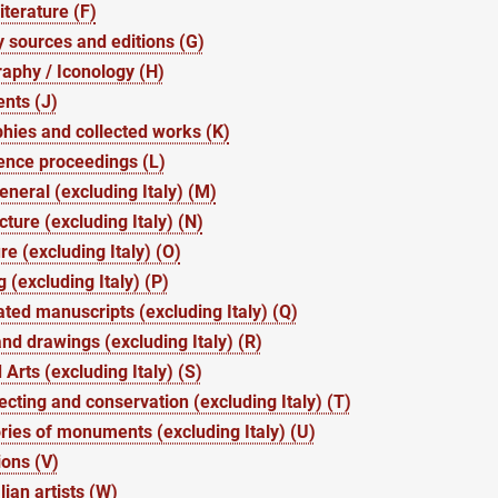
iterature (F)
 sources and editions (G)
aphy / Iconology (H)
nts (J)
hies and collected works (K)
ence proceedings (L)
general (excluding Italy) (M)
cture (excluding Italy) (N)
re (excluding Italy) (O)
g (excluding Italy) (P)
ated manuscripts (excluding Italy) (Q)
and drawings (excluding Italy) (R)
 Arts (excluding Italy) (S)
lecting and conservation (excluding Italy) (T)
ries of monuments (excluding Italy) (U)
ions (V)
lian artists (W)