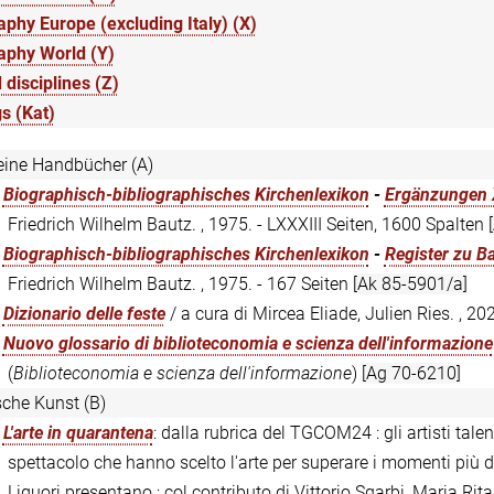
phy Europe (excluding Italy) (X)
aphy World (Y)
 disciplines (Z)
s (Kat)
eine Handbücher (A)
:
Biographisch-bibliographisches Kirchenlexikon
-
Ergänzungen 
Friedrich Wilhelm Bautz. , 1975. - LXXXIII Seiten, 1600 Spalten
:
Biographisch-bibliographisches Kirchenlexikon
-
Register zu Ba
Friedrich Wilhelm Bautz. , 1975. - 167 Seiten
[Ak 85-5901/a]
:
Dizionario delle feste
/ a cura di Mircea Eliade, Julien Ries. , 20
:
Nuovo glossario di biblioteconomia e scienza dell'informazione
(
Biblioteconomia e scienza dell'informazione
)
[Ag 70-6210]
ische Kunst (B)
:
L'arte in quarantena
: dalla rubrica del TGCOM24 : gli artisti tal
spettacolo che hanno scelto l'arte per superare i momenti più dif
Liguori presentano ; col contributo di Vittorio Sgarbi, Maria Ri