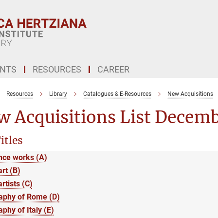
ENTS
RESOURCES
CAREER
Resources
Library
Catalogues & E-Resources
New Acquisitions
w Acquisitions List Decem
itles
nce works (A)
art (B)
artists (C)
aphy of Rome (D)
phy of Italy (E)