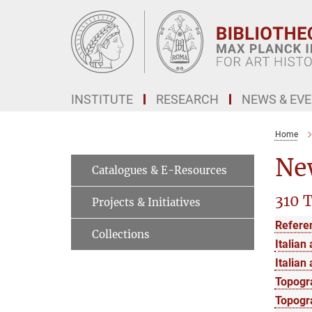
Main-
Content
INSTITUTE
RESEARCH
NEWS & EV
Home
Ne
Catalogues & E-Resources
310 T
Projects & Initiatives
Refere
Collections
Italian 
Italian 
Topogr
Topogra