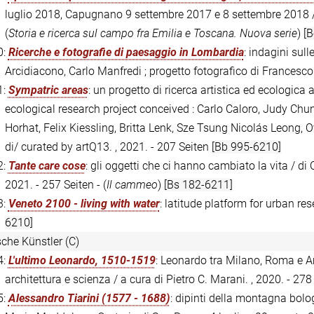
luglio 2018, Capugnano 9 settembre 2017 e 8 settembre 2018 / 
(
Storia e ricerca sul campo fra Emilia e Toscana. Nuova serie
)
[B
0:
Ricerche e fotografie di paesaggio in Lombardia
: indagini sulle
Arcidiacono, Carlo Manfredi ; progetto fotografico di Francesco
1:
Sympatric areas
: un progetto di ricerca artistica ed ecologica
ecological research project conceived : Carlo Caloro, Judy Chu
Horhat, Felix Kiessling, Britta Lenk, Sze Tsung Nicolás Leong, Ov
di/ curated by artQ13. , 2021. - 207 Seiten
[Bb 995-6210]
2:
Tante care cose
: gli oggetti che ci hanno cambiato la vita / di C
2021. - 257 Seiten - (
Il cammeo
)
[Bs 182-6211]
3:
Veneto 2100 - living with water
: latitude platform for urban re
6210]
sche Künstler (C)
4:
L'ultimo Leonardo, 1510-1519
: Leonardo tra Milano, Roma e Am
architettura e scienza / a cura di Pietro C. Marani. , 2020. - 27
5:
Alessandro Tiarini (1577 - 1688)
: dipinti della montagna bolo