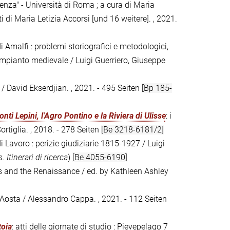
enza" - Università di Roma ; a cura di Maria
i di Maria Letizia Accorsi [und 16 weitere]. , 2021.
i Amalfi : problemi storiografici e metodologici,
di impianto medievale / Luigi Guerriero, Giuseppe
 / David Ekserdjian. , 2021. - 495 Seiten
[Bp 185-
nti Lepini, l'Agro Pontino e la Riviera di Ulisse
: i
ortiglia. , 2018. - 278 Seiten
[Be 3218-6181/2]
di Lavoro : perizie giudiziarie 1815-1927 / Luigi
. Itinerari di ricerca
)
[Be 4055-6190]
s and the Renaissance / ed. by Kathleen Ashley
 d'Aosta / Alessandro Cappa. , 2021. - 112 Seiten
toia
: atti delle giornate di studio : Pievepelago 7