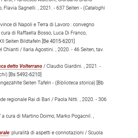
 Flavia Sagnelli. , 2021. - 637 Seiten - (
Cataloghi
province di Napoli e Terra di Lavoro : convegno
 cura di Raffaella Bosso, Luca Di Franco,
XII Seiten Bildtafeln
[Be 4015-6201]
 Chianti / Ilaria Agostini. , 2020. - 46 Seiten, tav.
sca detto Volterrano
/ Claudio Giardini. , 2021. -
chi
)
[Bs 5492-6210]
ungezählte Seiten Tafeln - (
Biblioteca storica
)
[Bb
ede regionale Rai di Bari / Paola Nitti. , 2020. - 306
 / a cura di Martino Doimo, Marko Pogacnil. ,
urale
: pluralità di aspetti e connotazioni / Scuola