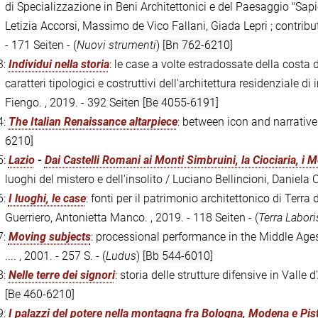
di Specializzazione in Beni Architettonici e del Paesaggio "Sapi
Letizia Accorsi, Massimo de Vico Fallani, Giada Lepri ; contribut
- 171 Seiten - (
Nuovi strumenti
)
[Bn 762-6210]
3:
Individui nella storia
: le case a volte estradossate della costa d
caratteri tipologici e costruttivi dell'architettura residenziale 
Fiengo. , 2019. - 392 Seiten
[Be 4055-6191]
4:
The Italian Renaissance altarpiece
: between icon and narrative
6210]
5:
Lazio
-
Dai Castelli Romani ai Monti Simbruini, la Ciociaria, i Mo
luoghi del mistero e dell'insolito / Luciano Bellincioni, Daniela C
6:
I luoghi, le case
: fonti per il patrimonio architettonico di Terra 
Guerriero, Antonietta Manco. , 2019. - 118 Seiten - (
Terra Laboris
7:
Moving subjects
: processional performance in the Middle Age
.... , 2001. - 257 S. - (
Ludus
)
[Bb 544-6010]
8:
Nelle terre dei signori
: storia delle strutture difensive in Valle
[Be 460-6210]
9:
I palazzi del potere nella montagna fra Bologna, Modena e Pis