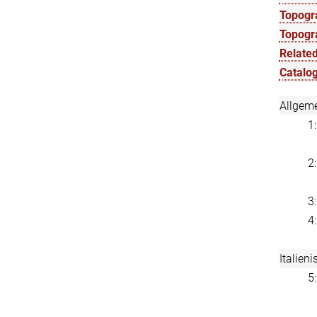
Topogra
Topogr
Related
Catalog
Allgem
1
2
3
4
Italien
5