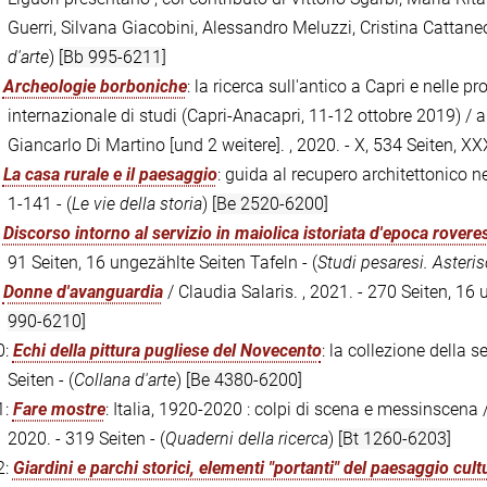
Guerri, Silvana Giacobini, Alessandro Meluzzi, Cristina Cattaneo,
d'arte
)
[Bb 995-6211]
:
Archeologie borboniche
: la ricerca sull'antico a Capri e nelle 
internazionale di studi (Capri-Anacapri, 11-12 ottobre 2019) / a
Giancarlo Di Martino [und 2 weitere]. , 2020. - X, 534 Seiten, XX
:
La casa rurale e il paesaggio
: guida al recupero architettonico nel
1-141 - (
Le vie della storia
)
[Be 2520-6200]
:
Discorso intorno al servizio in maiolica istoriata d'epoca rovere
91 Seiten, 16 ungezählte Seiten Tafeln - (
Studi pesaresi. Asteris
:
Donne d'avanguardia
/ Claudia Salaris. , 2021. - 270 Seiten, 16 
990-6210]
0:
Echi della pittura pugliese del Novecento
: la collezione della s
Seiten - (
Collana d'arte
)
[Be 4380-6200]
1:
Fare mostre
: Italia, 1920-2020 : colpi di scena e messinscena
2020. - 319 Seiten - (
Quaderni della ricerca
)
[Bt 1260-6203]
2:
Giardini e parchi storici, elementi "portanti" del paesaggio cult