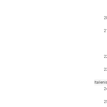
2
2
2
2
Italieni
2
2