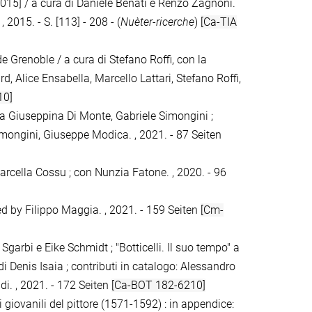
015] / a cura di Daniele Benati e Renzo Zagnoni.
, 2015. - S. [113] - 208 - (
Nuèter-ricerche
)
[Ca-TIA
e Grenoble / a cura di Stefano Roffi, con la
d, Alice Ensabella, Marcello Lattari, Stefano Roffi,
10]
ia Giuseppina Di Monte, Gabriele Simongini ;
mongini, Giuseppe Modica. , 2021. - 87 Seiten
Marcella Cossu ; con Nunzia Fatone. , 2020. - 96
ted by Filippo Maggia. , 2021. - 159 Seiten
[Cm-
 Sgarbi e Eike Schmidt ; "Botticelli. Il suo tempo" a
di Denis Isaia ; contributi in catalogo: Alessandro
di. , 2021. - 172 Seiten
[Ca-BOT 182-6210]
 giovanili del pittore (1571-1592) : in appendice: