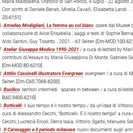
Maria Maddalena, Oratorio di San Rocco, 4 luglio - 22 agosto 2
Con scritti di Daniele Benati, Mirella Cavalli, Elisabetta Landi .... 
20-6151]
6:
Amedeo Modigliani, La femme au col blanc
: opere dal Museé d
collaborazione di Alice Ensabella ; saggi e testi di Sophie Bernar
Aldo Santini, Guy Tosatto. , 2021. - 63 Seiten
[Cm-MOD 100-62
7:
Atelier Giuseppe Modica 1990-2021
/ a cura di/edited by Mar
contributi di/essays by Maria Giuseppina Di Monte, Gabriele Si
[Cm-MOD 80-6210]
8:
Attilio Cassinelli illustratore Evergreen
: evergreen / a cura di 
Seiten
[Cm-CAS 7066-6200]
9:
Basilico
: territori intermedi : spaces in between / a cura di/edi
BAS 3400-6210]
0:
Botticelli
: il suo tempo e il nostro tempo / da un'idea di Vittorio
cura di Alessandro Cecchi, "Botticelli. E il nostro tempo" a cura 
Cecchi, Lucrezia Ercoli, Denis Isaia, Vittorio Sgarbi, Manuela Sol
1:
Il Caravaggio e il periodo milanese
: nuovi documenti sugli anni