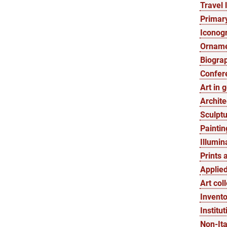
Travel l
Primary
Iconogr
Orname
Biograp
Confer
Art in 
Archite
Sculptu
Paintin
Illumin
Prints 
Applied
Art col
Invento
Institut
Non-Ita