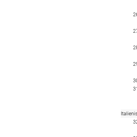
2
2
2
2
3
3
Italieni
3