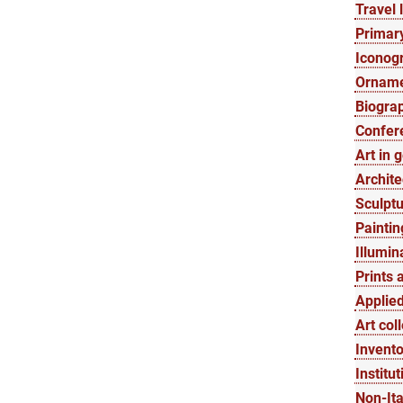
Travel l
Primary
Iconogr
Orname
Biograp
Confer
Art in 
Archite
Sculptu
Paintin
Illumin
Prints 
Applied
Art col
Invento
Institut
Non-Ita