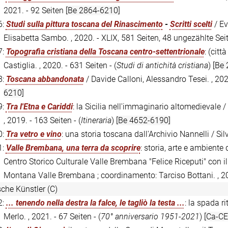
2021. - 92 Seiten
[Be 2864-6210]
6:
Studi sulla pittura toscana del Rinascimento
-
Scritti scelti
/ Ev
Elisabetta Sambo. , 2020. - XLIX, 581 Seiten, 48 ungezählte Sei
7:
Topografia cristiana della Toscana centro-settentrionale
: (cit
Castiglia. , 2020. - 631 Seiten - (
Studi di antichità cristiana
)
[Be
8:
Toscana abbandonata
/ Davide Calloni, Alessandro Tesei. , 2021
6210]
9:
Tra l'Etna e Cariddi
: la Sicilia nell'immaginario altomedievale
, 2019. - 163 Seiten - (
Itineraria
)
[Be 4652-6190]
0:
Tra vetro e vino
: una storia toscana dall'Archivio Nannelli / Sil
1:
Valle Brembana, una terra da scoprire
: storia, arte e ambiente 
Centro Storico Culturale Valle Brembana "Felice Riceputi" con il
Montana Valle Brembana ; coordinamento: Tarciso Bottani. , 2
sche Künstler (C)
2:
... tenendo nella destra la falce, le tagliò la testa ...
: la spada r
Merlo. , 2021. - 67 Seiten - (
70° anniversario 1951-2021
)
[Ca-CE