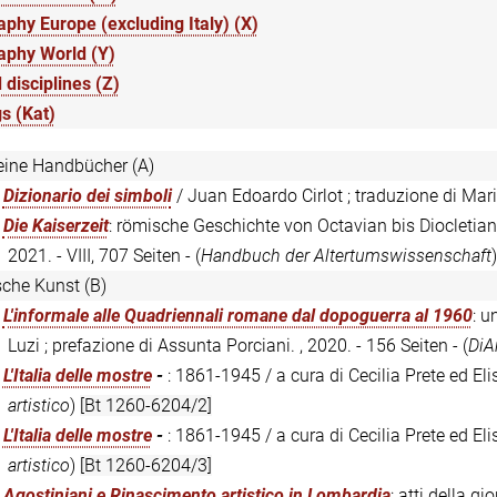
phy Europe (excluding Italy) (X)
aphy World (Y)
 disciplines (Z)
s (Kat)
eine Handbücher (A)
:
Dizionario dei simboli
/ Juan Edoardo Cirlot ; traduzione di Mari
:
Die Kaiserzeit
: römische Geschichte von Octavian bis Diocletian, 
2021. - VIII, 707 Seiten - (
Handbuch der Altertumswissenschaft
ische Kunst (B)
:
L'informale alle Quadriennali romane dal dopoguerra al 1960
: u
Luzi ; prefazione di Assunta Porciani. , 2020. - 156 Seiten - (
DiA
:
L'Italia delle mostre
-
: 1861-1945 / a cura di Cecilia Prete ed Elis
artistico
)
[Bt 1260-6204/2]
:
L'Italia delle mostre
-
: 1861-1945 / a cura di Cecilia Prete ed Eli
artistico
)
[Bt 1260-6204/3]
:
Agostiniani e Rinascimento artistico in Lombardia
: atti della g