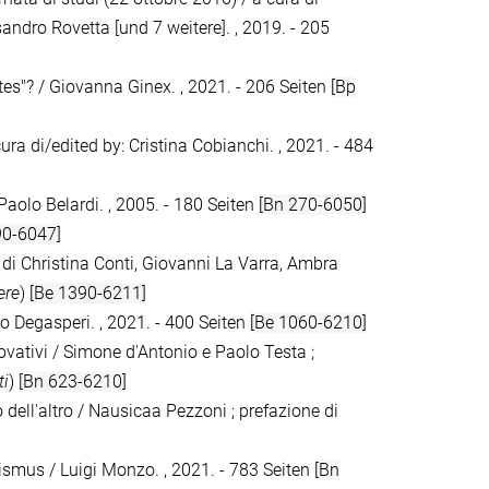
andro Rovetta [und 7 weitere]. , 2019. - 205
tes"? / Giovanna Ginex. , 2021. - 206 Seiten
[Bp
cura di/edited by: Cristina Cobianchi. , 2021. - 484
Paolo Belardi. , 2005. - 180 Seiten
[Bn 270-6050]
90-6047]
 di Christina Conti, Giovanni La Varra, Ambra
ere
)
[Be 1390-6211]
nzo Degasperi. , 2021. - 400 Seiten
[Be 1060-6210]
novativi / Simone d'Antonio e Paolo Testa ;
ti
)
[Bn 623-6210]
no dell'altro / Nausicaa Pezzoni ; prefazione di
hismus / Luigi Monzo. , 2021. - 783 Seiten
[Bn