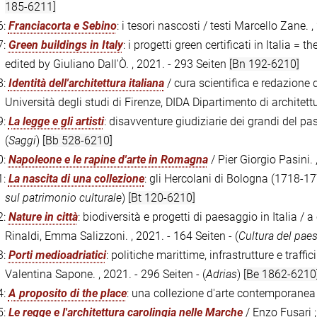
185-6211]
6:
Franciacorta e Sebino
: i tesori nascosti / testi Marcello Zane. 
7:
Green buildings in Italy
: i progetti green certificati in Italia = t
edited by Giuliano Dall'Ò. , 2021. - 293 Seiten
[Bn 192-6210]
8:
Identità dell'architettura italiana
/ cura scientifica e redazione d
Università degli studi di Firenze, DIDA Dipartimento di architett
9:
La legge e gli artisti
: disavventure giudiziarie dei grandi del p
(
Saggi
)
[Bb 528-6210]
0:
Napoleone e le rapine d'arte in Romagna
/ Pier Giorgio Pasini.
1:
La nascita di una collezione
: gli Hercolani di Bologna (1718-177
sul patrimonio culturale
)
[Bt 120-6210]
2:
Nature in città
: biodiversità e progetti di paesaggio in Italia /
Rinaldi, Emma Salizzoni. , 2021. - 164 Seiten - (
Cultura del pae
3:
Porti medioadriatici
: politiche marittime, infrastrutture e traff
Valentina Sapone. , 2021. - 296 Seiten - (
Adrias
)
[Be 1862-6210
4:
A proposito di the place
: una collezione d'arte contemporanea 
5:
Le regge e l'architettura carolingia nelle Marche
/ Enzo Fusari ;