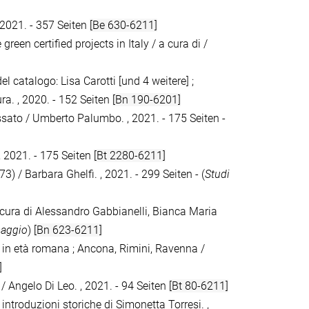
, 2021. - 357 Seiten
[Be 630-6211]
he green certified projects in Italy / a cura di /
el catalogo: Lisa Carotti [und 4 weitere] ;
ura. , 2020. - 152 Seiten
[Bn 190-6201]
assato / Umberto Palumbo. , 2021. - 175 Seiten -
 , 2021. - 175 Seiten
[Bt 2280-6211]
3) / Barbara Ghelfi. , 2021. - 299 Seiten - (
Studi
 a cura di Alessandro Gabbianelli, Bianca Maria
saggio
)
[Bn 623-6211]
ici in età romana ; Ancona, Rimini, Ravenna /
]
/ Angelo Di Leo. , 2021. - 94 Seiten
[Bt 80-6211]
 introduzioni storiche di Simonetta Torresi. ,