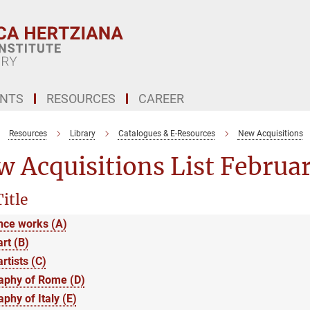
ENTS
RESOURCES
CAREER
Resources
Library
Catalogues & E-Resources
New Acquisitions
 Acquisitions List Februa
itle
nce works (A)
art (B)
artists (C)
aphy of Rome (D)
phy of Italy (E)