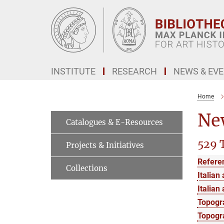
Main-
Content
INSTITUTE
RESEARCH
NEWS & EV
Home
New
Catalogues & E-Resources
529 T
Projects & Initiatives
Refere
Collections
Italian 
Italian 
Topogr
Topogra