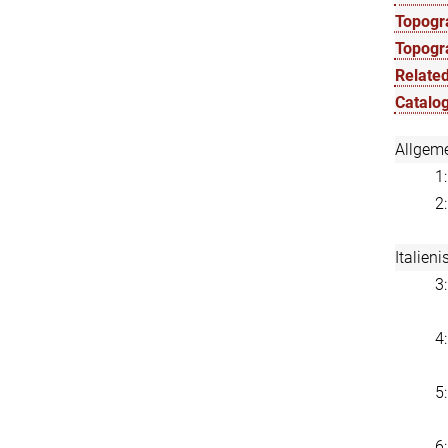
Topogra
Topogr
Related
Catalog
Allgem
1
2
Italien
3
4
5
6