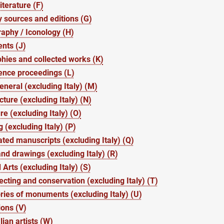
iterature (F)
 sources and editions (G)
aphy / Iconology (H)
nts (J)
hies and collected works (K)
ence proceedings (L)
general (excluding Italy) (M)
cture (excluding Italy) (N)
re (excluding Italy) (O)
g (excluding Italy) (P)
ated manuscripts (excluding Italy) (Q)
and drawings (excluding Italy) (R)
 Arts (excluding Italy) (S)
lecting and conservation (excluding Italy) (T)
ries of monuments (excluding Italy) (U)
ions (V)
lian artists (W)