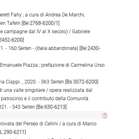
erett Fahy ; a cura di Andrea De Marchi,
ten Tafeln
[Be 2768-6200/1]
tà e campagne dal IV al X secolo) / Gabriele
 2452-6200]
. - 160 Seiten - (
Italia abbandonata
)
[Be 2430-
 / Emanuele Piazza ; prefazione di Carmelina Urso.
via Ciappi. , 2020. - 363 Seiten
[Bs 3072-6200]
di una valle singolare / opera realizzata dal
 patrocinio e il contributo della Comunità
021. - 343 Seiten
[Be 630-6213]
itrovata del Perseo di Cellini / a cura di Marco
L 290-6211]