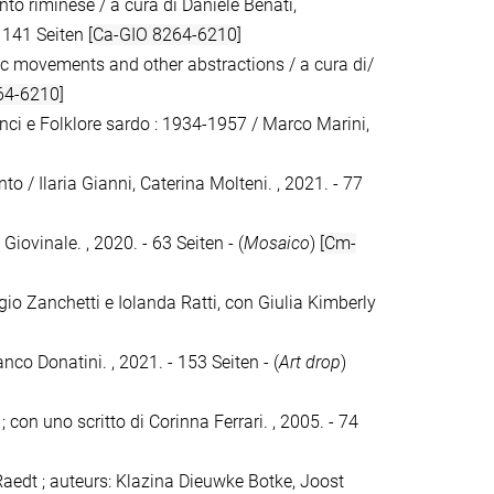
ento riminese / a cura di Daniele Benati,
- 141 Seiten
[Ca-GIO 8264-6210]
ic movements and other abstractions / a cura di/
64-6210]
Lenci e Folklore sardo : 1934-1957 / Marco Marini,
to / Ilaria Gianni, Caterina Molteni. , 2021. - 77
iovinale. , 2020. - 63 Seiten - (
Mosaico
)
[Cm-
rgio Zanchetti e Iolanda Ratti, con Giulia Kimberly
nco Donatini. , 2021. - 153 Seiten - (
Art drop
)
 con uno scritto di Corinna Ferrari. , 2005. - 74
Raedt ; auteurs: Klazina Dieuwke Botke, Joost