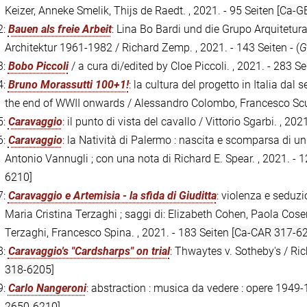
Keizer, Anneke Smelik, Thijs de Raedt. , 2021. - 95 Seiten
[Ca-G
2:
Bauen als freie Arbeit
: Lina Bo Bardi und die Grupo Arquitetur
Architektur 1961-1982 / Richard Zemp. , 2021. - 143 Seiten - (
G
3:
Bobo Piccoli
/ a cura di/edited by Cloe Piccoli. , 2021. - 283 S
4:
Bruno Morassutti 100+1!
: la cultura del progetto in Italia dal
the end of WWII onwards / Alessandro Colombo, Francesco Scull
5:
Caravaggio
: il punto di vista del cavallo / Vittorio Sgarbi. , 2021
6:
Caravaggio
: la Natività di Palermo : nascita e scomparsa di u
Antonio Vannugli ; con una nota di Richard E. Spear. , 2021. - 12
6210]
7:
Caravaggio e Artemisia - la sfida di Giuditta
: violenza e seduzi
Maria Cristina Terzaghi ; saggi di: Elizabeth Cohen, Paola Cosen
Terzaghi, Francesco Spina. , 2021. - 183 Seiten
[Ca-CAR 317-62
8:
Caravaggio's "Cardsharps" on trial
: Thwaytes v. Sotheby's / Rich
318-6205]
9:
Carlo Nangeroni
: abstraction : musica da vedere : opere 1949-
2650-6210]