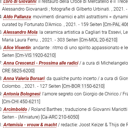
3:
L'oro di Giovanni
: il restauro della Croce di Mercatello e il Trec
Alessandro Giovanardi ; fotografie di Gilberto Urbinati. , 2021. 
4:
Aldo Pallanza
: movimenti dinamici e altri astrattismi = dynam
curated by Fortunato D'Amico. , 2021. - 159 Seiten
[Cm-PAL 40
5:
Alessandro Mola
: la ceramica artistica a Cagliari tra Essevi, 
Maria Laura Ferru. , 2021. - 303 Seiten
[Cm-MOL 20-6210]
6:
Alice Visentin
: andante : ritmo di uno spirito appassionato e len
Seiten
[Cm-VIS 1920-6210]
7:
Anna Crescenzi - Prossima alle radici
/ a cura di Michelangelo G
CRE 5825-6200]
8:
Anna Valeria Borsari
: da qualche punto incerto / a cura di Gio
Colombo. , 2021. - 127 Seiten
[Cm-BOR 1150-6210]
9:
Antonia Bolognesi
: l'amore segreto con Giorgio de Chirico / Fra
[Cm-CHI 450-6211]
0:
Arcimboldo
/ Roland Barthes ; traduzione di Giovanni Mariotti ;
Seiten - (
Miniature
)
[Ca-ARC 210-6050]
1:
Artemisia - vrouw & macht
/ redactie: Joost Keizer & Thijs de 