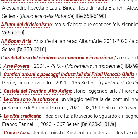
Alessandro Rovetta e Laura Binda ; testi di Paola Bianchi, Aless
Seiten - (
Biblioteca della Rotonda
)
[Be 668-6190]
:
Album del divisionismo
: mais d'abord que sont ces "divisionnis
265-6210]
:
All Boom Arte
: Artisti/e italiani/e ad AlbumArte, 2011-2020 / a 
Seiten
[Bt 350-6210]
:
L' architettura del cimitero tra memoria e invenzione
/ a cura di 
0:
Arte Povera
. , 2004. - 79 S. - (
Movements in modern art
)
[Bb 9
1:
Cantieri urbani e paesaggi industriali del Friuli Venezia Giulia
/
Pecile, Linda Roveredo. , 2021. - 165 Seiten - (
Quaderni di Canti
2:
Castelli del Trentino-Alto Adige
: storie, leggende, arte / Fiore
3:
Le città sono la soluzione
: un viaggio nell'Italia dei comuni in
prefazione di Antonio Decaro. , 2021. - IX, 163 Seiten - (
Interven
4:
La città sradicata
: l'idea di città attraverso lo sguardo e il seg
Franco Farinelli. , 2020. - 367 Seiten
[Bn 623-6131/a]
5:
Croci e fasci
: der italienische Kirchenbau in der Zeit des Fasc