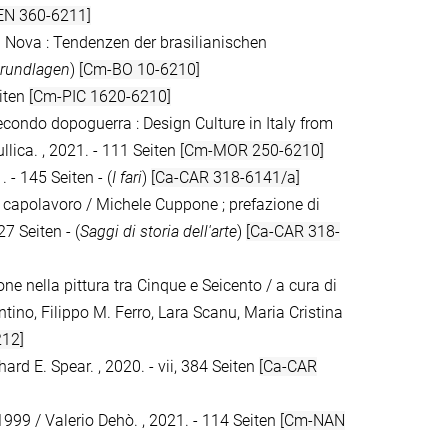
EN 360-6211]
a Nova : Tendenzen der brasilianischen
rundlagen
)
[Cm-BO 10-6210]
eiten
[Cm-PIC 1620-6210]
 secondo dopoguerra : Design Culture in Italy from
ica. , 2021. - 111 Seiten
[Cm-MOR 250-6210]
. - 145 Seiten - (
I fari
)
[Ca-CAR 318-6141/a]
n capolavoro / Michele Cuppone ; prefazione di
7 Seiten - (
Saggi di storia dell'arte
)
[Ca-CAR 318-
one nella pittura tra Cinque e Seicento / a cura di
tino, Filippo M. Ferro, Lara Scanu, Maria Cristina
12]
ard E. Spear. , 2020. - vii, 384 Seiten
[Ca-CAR
1999 / Valerio Dehò. , 2021. - 114 Seiten
[Cm-NAN