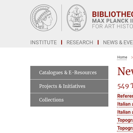
Main-
Content
INSTITUTE
RESEARCH
NEWS & EV
Home
New
Catalogues & E-Resources
549 T
Projects & Initiatives
Refere
Collections
Italian 
Italian 
Topogr
Topogra