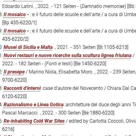
Edoardo Latini. , 2022. - 121 Seiten - (
Damnatio memoriae
)
[Bb
8:
Il mosaico
-
: e il futuro delle scuole e dell'arte / a cura di Umb
[Bp 435-6220/1]
9:
Il mosaico
-
: e il futuro delle scuole e dell'arte / a cura di Um
435-6220/2]
0:
Musei di Sicilia e Malta
. , 2021. - 351 Seiten
[Bt 1105-6213]
1:
Nuovi restauri e nuove ricerche sulla scultura lignea friulana
/ 
2022. - 182 Seiten - (
Fonti e testi
)
[Be 1450-6220]
2:
Il presepe
/ Marino Niola, Elisabetta Moro. , 2022. - 239 Seiten,
9700-6220]
3:
Racconti d'interni
: case d'autore del Novecento / Chiara Dal Ca
6120-6220]
4:
Razionalismo e Linea Gotica
: architetture del duce degli anni
Pascal Marcacci. , 2022. - 300 Seiten
[Be 1880-6220]
5:
Re-inhabiting Cold War Sites
/ edited by Carlotta Coccoli, Oliv
6216]