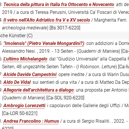
3:
Tecnica della pittura in Italia fra Ottocento e Novecento
: atti 
2019 / a cura di Teresa Perusini, Università Ca' Foscari di Venez
4:
Il vetro nell'Alto Adriatico fra V e XV secolo
/ Margherita Ferri. 
archeologia medievale
)
[Bs 3017-6220]
sche Künstler (C)
5:
"Imolensis" (Pietro Venale Mongardini?)
: con addizioni a Dome
Alessandro Nesi. , 2019. - 13 Seiten - (
Quaderni di Maniera
)
[Ca
6:
L'ultimo Michelangelo
: dal "Giudizio Universale" alla Cappella 
Seiten, 48 ungezählte Seiten Tafeln - (
I Robinson. Letture
)
[Ca-M
7:
Alcide Davide Campestrini
: opere inedite / a cura di Warin Dusa
8:
Aldo De Vidal
: sui sentieri di una vita / a cura di Matteo Da De
9:
Allegorie dell'architettura a dialogo
: una proposta per Antonio 
(
Quaderni di Maniera
)
[Ca-SOL 920-6220]
0:
Ambrogio Lorenzetti
: i capolavori delle Gallerie degli Uffizi /
[Ca-LOR 50-6221]
1:
Andrea Francolino : Humus
/ a cura di Sergio Risaliti. , 2022.
6220]