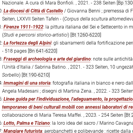
Nazionale. A cura di Mara Bonfioli. , 2021. - 238 Seiten
[Bp 130
0:
La diocesi di Città di Castello
/ Giovanna Benni ; premessa di F
Seiten, LXXVII Seiten Tafeln - (
Corpus della scultura altomediev
1:
Firenze 1911-1922
: la pittura italiana del Sei e Settecento in 
(
Studi e percorsi storico-artistici
)
[Bt 1260-6220]
2:
La fortezza degli Alpini
: gli sbarramenti della fortificazione p
- 518 pages
[Bn 641-6220]
3:
Fraseggi di archeologia e arte del giardino
: note sulle antichit
l'Unità d'Italia / Sabrina Batino. , 2021. - 323 Seiten, 10 ungezäh
Sorbello
)
[Bt 190-6210]
4:
Immagini di una storia
: fotografia italiana in bianco e nero da
Angela Madesani ; disegni di Martina Zena. , 2022. - 323 Seite
5:
Linee guida per l'individuazione, l'adeguamento, la progettazion
temporaneo di beni culturali mobili con annessi laboratori di r
collaborazione di Maria Teresa Maffei. , 2023. - 254 Seiten
[Bt
6:
Lotto, Palma e Tiziano
: la loro idea del sacro / Marino Cavagna
7:
Mangiare futurista
: aerobanchetti e polibevande : ricette dalla c