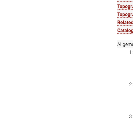
Topogra
Topogr
Related
Catalog
Allgem
1
2
3