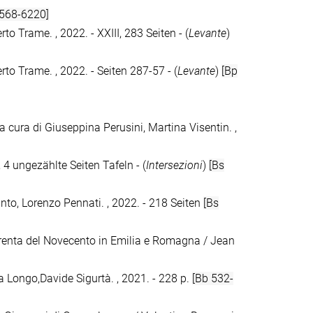
 568-6220]
erto Trame. , 2022. - XXIII, 283 Seiten - (
Levante
)
berto Trame. , 2022. - Seiten 287-57 - (
Levante
)
[Bp
a cura di Giuseppina Perusini, Martina Visentin. ,
 4 ungezählte Seiten Tafeln - (
Intersezioni
)
[Bs
nto, Lorenzo Pennati. , 2022. - 218 Seiten
[Bs
 Trenta del Novecento in Emilia e Romagna / Jean
ia Longo,Davide Sigurtà. , 2021. - 228 p.
[Bb 532-