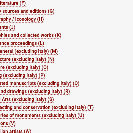
iterature (F)
 sources and editions (G)
aphy / Iconology (H)
nts (J)
hies and collected works (K)
ence proceedings (L)
general (excluding Italy) (M)
cture (excluding Italy) (N)
re (excluding Italy) (O)
g (excluding Italy) (P)
ated manuscripts (excluding Italy) (Q)
and drawings (excluding Italy) (R)
 Arts (excluding Italy) (S)
lecting and conservation (excluding Italy) (T)
ries of monuments (excluding Italy) (U)
ions (V)
lian artists (W)