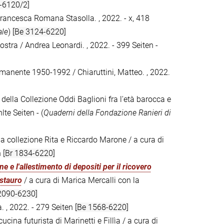
-6120/2]
rancesca Romana Stasolla. , 2022. - x, 418
ale
)
[Be 3124-6220]
mostra / Andrea Leonardi. , 2022. - 399 Seiten -
ermanente 1950-1992 / Chiaruttini, Matteo. , 2022.
à della Collezione Oddi Baglioni fra l'età barocca e
lte Seiten - (
Quaderni della Fondazione Ranieri di
lla collezione Rita e Riccardo Marone / a cura di
n
[Br 1834-6220]
e e l'allestimento di depositi per il ricovero
estauro
/ a cura di Marica Mercalli con la
 2090-6230]
. , 2022. - 279 Seiten
[Be 1568-6220]
ucina futurista di Marinetti e Fillìa / a cura di