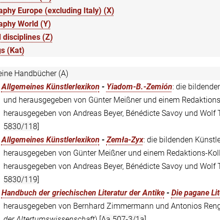
phy Europe (excluding Italy) (X)
aphy World (Y)
 disciplines (Z)
s (Kat)
eine Handbücher (A)
:
Allgemeines Künstlerlexikon
-
Yiadom-B.-Zemión
: die bildende
und herausgegeben von Günter Meißner und einem Redaktions-Ko
herausgegeben von Andreas Beyer, Bénédicte Savoy und Wolf Teg
5830/118]
:
Allgemeines Künstlerlexikon
-
Zemła-Zyx
: die bildenden Künstle
herausgegeben von Günter Meißner und einem Redaktions-Kollek
herausgegeben von Andreas Beyer, Bénédicte Savoy und Wolf Teg
5830/119]
:
Handbuch der griechischen Literatur der Antike
-
Die pagane Lit
herausgegeben von Bernhard Zimmermann und Antonios Rengako
der Altertumswissenschaft
)
[Aa 507-3/1a]