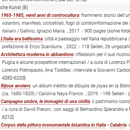
ische Kunst (B)
:
1965-1985, venti anni di controcultura
: frammenti storici dell'u
volantini, manifesti, ciclostilati, fogli di controinformazione de
italiani / Gallino, Ignazio Maria. , 2017. - 900 pages (some fol
:
L'Italia era bellissima
: città e paesaggio nell'Italia repubblicana /
prefazione di Enzo Scandurra. , 2022. - 118 Seiten, 26 ungezählt
:
Architettura moderna in abbandono
: riflessioni per il suo ricon
Puglia e alcune prospettive internazionali / a cura di Lorenzo Pie
Lorenzo Pietropaolo, Ana Tostões ; interviste a Giovanni Carbo
4282-6220]
:
Bijoux anciens
: un álbum inédito de dibujos de joyas en la Bibli
(ca. 1680-1820) / Carolina Naya Franco. , 2019. - 198 Seiten - (
:
Campagne umbre, le immagini di una civiltà
: il patrimonio icon
/ a cura di David Pieroni ; con saggi di Bernardino Sperandio e
6212]
:
Corpus della pittura monumentale bizantina in Italia
-
Calabria
: