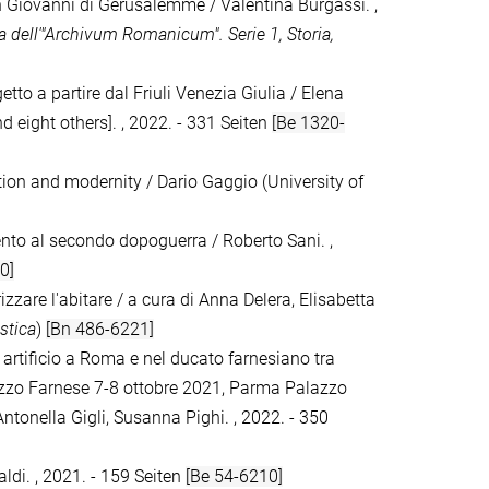
San Giovanni di Gerusalemme / Valentina Burgassi. ,
a dell'"Archivum Romanicum". Serie 1, Storia,
getto a partire dal Friuli Venezia Giulia / Elena
d eight others]. , 2022. - 331 Seiten
[Be 1320-
tion and modernity / Dario Gaggio (University of
nto al secondo dopoguerra / Roberto Sani. ,
0]
izzare l'abitare / a cura di Anna Delera, Elisabetta
istica
)
[Bn 486-6221]
 artificio a Roma e nel ducato farnesiano tra
lazzo Farnese 7-8 ottobre 2021, Parma Palazzo
Antonella Gigli, Susanna Pighi. , 2022. - 350
valdi. , 2021. - 159 Seiten
[Be 54-6210]