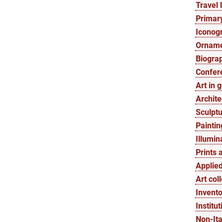
Travel l
Primary
Iconogr
Orname
Biograp
Confer
Art in 
Archite
Sculptu
Paintin
Illumin
Prints 
Applied
Art col
Invento
Institut
Non-Ita