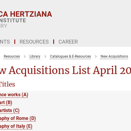
ENTS
RESOURCES
CAREER
Resources
Library
Catalogues & E-Resources
New Acquisitions
 Acquisitions List April 2
itles
nce works (A)
art (B)
artists (C)
aphy of Rome (D)
phy of Italy (E)