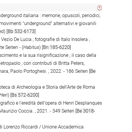
nderground italiana : memorie, opuscoli, periodici,
i movimenti "underground" alternativi e giovanili
ded)
[Bb 532-6173]
 Vezio De Lucia ; fotografie di Italo Insolera ;
e Seiten - (
Habitus
)
[Bn 185-6220]
oscimento e la sua risignificazione ; il caso della
tropaolo ; con contributi di Britta Peters,
nara, Paolo Portoghesi. , 2022. - 186 Seiten
[Be
oteca di Archeologia e Storia dell'Arte de Roma
Heri
)
[Bs 572-6200]
ografico e l'eredità dell'opera di Henri Desplanques
 Maurizio Coccia. , 2021. - 349 Seiten
[Be 3018-
 di Lorenzo Riccardi / Unione Accademica