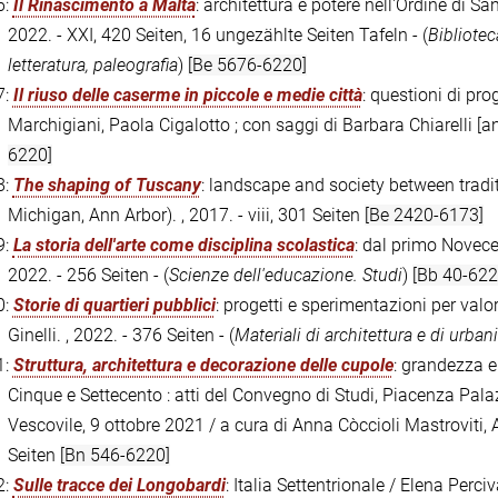
6:
Il Rinascimento a Malta
: architettura e potere nell'Ordine di 
2022. - XXI, 420 Seiten, 16 ungezählte Seiten Tafeln - (
Bibliotec
letteratura, paleografia
)
[Be 5676-6220]
7:
Il riuso delle caserme in piccole e medie città
: questioni di pro
Marchigiani, Paola Cigalotto ; con saggi di Barbara Chiarelli [an
6220]
8:
The shaping of Tuscany
: landscape and society between tradi
Michigan, Ann Arbor). , 2017. - viii, 301 Seiten
[Be 2420-6173]
9:
La storia dell'arte come disciplina scolastica
: dal primo Novece
2022. - 256 Seiten - (
Scienze dell'educazione. Studi
)
[Bb 40-622
0:
Storie di quartieri pubblici
: progetti e sperimentazioni per valor
Ginelli. , 2022. - 376 Seiten - (
Materiali di architettura e di urban
1:
Struttura, architettura e decorazione delle cupole
: grandezza e
Cinque e Settecento : atti del Convegno di Studi, Piacenza Pa
Vescovile, 9 ottobre 2021 / a cura di Anna Còccioli Mastroviti, 
Seiten
[Bn 546-6220]
2:
Sulle tracce dei Longobardi
: Italia Settentrionale / Elena Perci