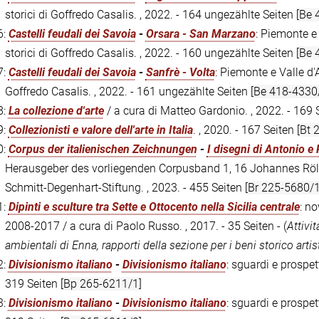
storici di Goffredo Casalis. , 2022. - 164 ungezählte Seiten
[Be 
6:
Castelli feudali dei Savoia
-
Orsara - San Marzano
: Piemonte e 
storici di Goffredo Casalis. , 2022. - 160 ungezählte Seiten
[Be 
7:
Castelli feudali dei Savoia
-
Sanfrè - Volta
: Piemonte e Valle d'A
Goffredo Casalis. , 2022. - 161 ungezählte Seiten
[Be 418-4330
8:
La collezione d'arte
/ a cura di Matteo Gardonio. , 2022. - 169 
9:
Collezionisti e valore dell'arte in Italia
. , 2020. - 167 Seiten
[Bt 
0:
Corpus der italienischen Zeichnungen
-
I disegni di Antonio e 
Herausgeber des vorliegenden Corpusband 1, 16 Johannes Röll
Schmitt-Degenhart-Stiftung. , 2023. - 455 Seiten
[Br 225-5680/1
1:
Dipinti e sculture tra Sette e Ottocento nella Sicilia centrale
: no
2008-2017 / a cura di Paolo Russo. , 2017. - 35 Seiten - (
Attivi
ambientali di Enna, rapporti della sezione per i beni storico artis
2:
Divisionismo italiano
-
Divisionismo italiano
: sguardi e prospet
319 Seiten
[Bp 265-6211/1]
3:
Divisionismo italiano
-
Divisionismo italiano
: sguardi e prospet