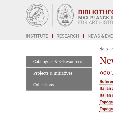
Main-
Content
INSTITUTE
RESEARCH
NEWS & EV
Home
New
Catalogues & E-Resources
900 
Projects & Initiatives
Refere
Collections
Italian 
Italian 
Topogr
Topogra