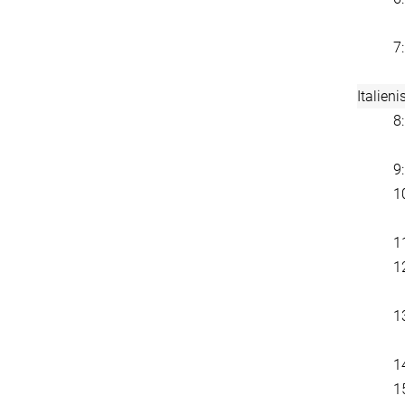
7
Italien
8
9
1
1
1
1
1
1