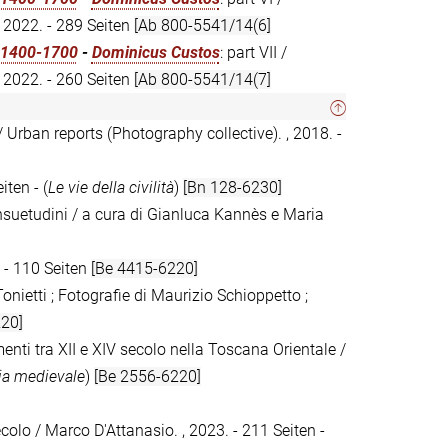
 2022. - 289 Seiten
[Ab 800-5541/14(6]
, 1400-1700
-
Dominicus Custos
: part VII /
 2022. - 260 Seiten
[Ab 800-5541/14(7]
/ Urban reports (Photography collective). , 2018. -
iten - (
Le vie della civilità
)
[Bn 128-6230]
onsuetudini / a cura di Gianluca Kannès e Maria
. - 110 Seiten
[Be 4415-6220]
 Tonietti ; Fotografie di Maurizio Schioppetto ;
20]
menti tra XII e XIV secolo nella Toscana Orientale /
gia medievale
)
[Be 2556-6220]
secolo / Marco D'Attanasio. , 2023. - 211 Seiten -