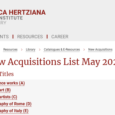
ENTS
RESOURCES
CAREER
Resources
Library
Catalogues & E-Resources
New Acquisitions
 Acquisitions List May 20
Titles
nce works (A)
art (B)
artists (C)
aphy of Rome (D)
phy of Italy (E)