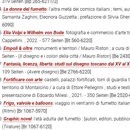
319 Seiten
[Bp 265-6211/2]
4:
Le donne del fumetto
: l'altra metà dei comics italiani ; temi, 
Samanta Zaghini, Eleonora Guzzetta ; prefazione di Silvia Gherardi
6090]
5:
Elia Volpi e Wilhelm von Bode
: fotografia e commercio d'arte t
Cappellini. , 2022. - 577 Seiten
[Bt 560-6220]
6:
Empoli & oltre
: monumenti e territori / Mauro Ristori ; a cura d
Seiten - (
Il disegno e i colori della città / Mauro Ristori
)
[Be 2430
7:
Fantasia, licenza, libertà: studi sul disegno toscano dal XV al 
109 Seiten - (
Avere disegno
)
[Be 2766-6220]
8:
Fortificare con arte
: castelli, palazzi fortificati, torri di guard
territorio di Montalcino / a cura di Ettore Pellegrini ; studi e tes
presentazione di Edoardo Milesi. , 2021. - 350 Seiten
[Be 2520-
9:
Frigo, valvole e balloons
: viaggio in vent'anni di fumetto italia
(
Ritmi
)
[Br 1067-5970]
0:
Graphic novel
: l'età adulta del fumetto : [autori, editori, pubbli
(
Tirature
)
[Br 1067-6120]