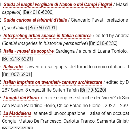
1:
Guida ai luoghi vergiliani di Napoli e dei Campi Flegrei
/ Massim
cappello]
)
[Be 4018-6200]
2:
Guida curiosa ai labirinti d'Italia
/ Giancarlo Pavat ; prefazione 
(
Quest'Italia
)
[Bn 760-6191]
3:
Interpreting urban spaces in Italian cultures
/ edited by Andrea 
(
Spatial imageries in historical perspective
)
[Bn 610-6230]
4:
Italia - musei da scoprire
: Sardegna / a cura di Luana Toniolo. ,
[Be 5218-6221]
5:
Italia ride!
: l'avventurosa epopea del fumetto comico italiano d
[Br 1067-6201]
6:
Italian imprints on twentieth-century architecture
/ edited by D
287 Seiten, 8 ungezählte Seiten Tafeln
[Bn 70-6220]
7:
I luoghi dei Florio
: dimore e imprese storiche dei "viceré" di Sic
Ana Paula Paladino Florio, Chico Paladino Florio. , 2022. - 239
8:
La Maddalena
: atlante di un'occupazione = atlas of an occupati
Congiu, Matteo De Francesco, Carlotta Franco, Samanta Sinistri,
[Be 5218-6220]