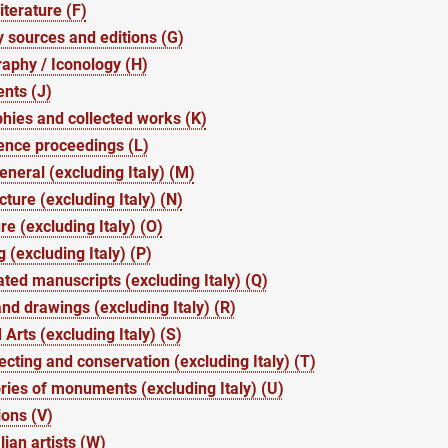
iterature (F)
 sources and editions (G)
aphy / Iconology (H)
nts (J)
hies and collected works (K)
ence proceedings (L)
general (excluding Italy) (M)
cture (excluding Italy) (N)
re (excluding Italy) (O)
g (excluding Italy) (P)
ated manuscripts (excluding Italy) (Q)
and drawings (excluding Italy) (R)
 Arts (excluding Italy) (S)
lecting and conservation (excluding Italy) (T)
ries of monuments (excluding Italy) (U)
ions (V)
lian artists (W)