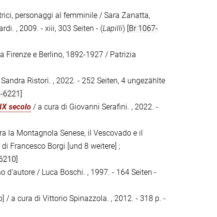
autrici, personaggi al femminile / Sara Zanatta,
. , 2009. - xiii, 303 Seiten - (
Lapilli
)
[Br 1067-
ra Firenze e Berlino, 1892-1927 / Patrizia
i Sandra Ristori. , 2022. - 252 Seiten, 4 ungezählte
-6221]
XIX secolo
/ a cura di Giovanni Serafini. , 2022. -
ia tra la Montagnola Senese, il Vescovado e il
ti di Francesco Borgi [und 8 weitere] ;
6210]
no d'autore / Luca Boschi. , 1997. - 164 Seiten -
co] / a cura di Vittorio Spinazzola. , 2012. - 318 p. -