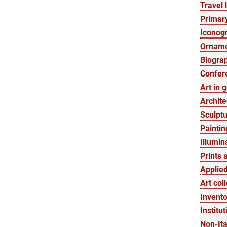
Travel l
Primary
Iconogr
Orname
Biograp
Confer
Art in 
Archite
Sculptu
Paintin
Illumin
Prints 
Applied
Art col
Invento
Institut
Non-Ita