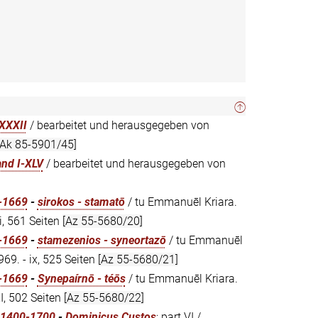
XXXII
/ bearbeitet und herausgegeben von
[Ak 85-5901/45]
and I-XLV
/ bearbeitet und herausgegeben von
0-1669
-
sirokos - stamatō
/ tu Emmanuēl Kriara.
i, 561 Seiten
[Az 55-5680/20]
0-1669
-
stamezenios - syneortazō
/ tu Emmanuēl
969. - ix, 525 Seiten
[Az 55-5680/21]
0-1669
-
Synepaírnō - téōs
/ tu Emmanuēl Kriara.
I, 502 Seiten
[Az 55-5680/22]
, 1400-1700
-
Dominicus Custos
: part VI /