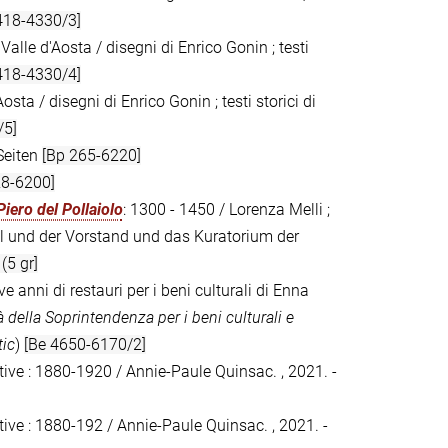
418-4330/3]
Valle d'Aosta / disegni di Enrico Gonin ; testi
418-4330/4]
osta / disegni di Enrico Gonin ; testi storici di
/5]
Seiten
[Bp 265-6220]
28-6200]
Piero del Pollaiolo
: 1300 - 1450 / Lorenza Melli ;
 und der Vorstand und das Kuratorium der
(5 gr]
ve anni di restauri per i beni culturali di Enna
tà della Soprintendenza per i beni culturali e
tic
)
[Be 4650-6170/2]
tive : 1880-1920 / Annie-Paule Quinsac. , 2021. -
tive : 1880-192 / Annie-Paule Quinsac. , 2021. -