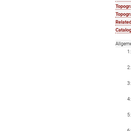
Topogra
Topogr
Related
Catalog
Allgem
1
2
3
4
5
6