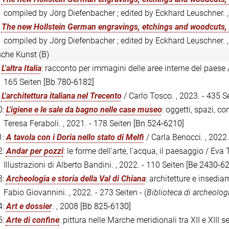
compiled by Jörg Diefenbacher ; edited by Eckhard Leuschner. ,
:
The new Hollstein German engravings, etchings and woodcuts
compiled by Jörg Diefenbacher ; edited by Eckhard Leuschner. ,
ische Kunst (B)
:
L'altra Italia
: racconto per immagini delle aree interne del paese 
165 Seiten
[Bb 780-6182]
:
L'architettura italiana nel Trecento
/ Carlo Tosco. , 2023. - 435 Se
0:
L'igiene e le sale da bagno nelle case museo
: oggetti, spazi, c
Teresa Feraboli. , 2021. - 178 Seiten
[Bn 524-6210]
1:
A tavola con i Doria nello stato di Melfi
/ Carla Benocci. , 2022
2:
Andar per pozzi
: le forme dell'arte, l'acqua, il paesaggio / Eva
Illustrazioni di Alberto Bandini. , 2022. - 110 Seiten
[Be 2430-62
3:
Archeologia e storia della Val di Chiana
: architetture e insedia
Fabio Giovannini. , 2022. - 273 Seiten - (
Biblioteca di archeolo
4:
Art e dossier
. , 2008
[Bb 825-6130]
5:
Arte di confine
: pittura nelle Marche meridionali tra XII e XIII 