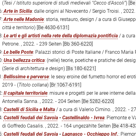
(
Tesi / Istituto superiore di studi medievali "Cecco d'Ascoli"
)
[Be
6:
Arte in Sicilia
: dalle origini al Novecento / Sergio Troisi. , 2022
7:
Arte nelle Madonie
: storia, restauro, design / a cura di Giuseppe
città e territorio
)
[Be 4630-6131]
8:
Le arti e gli artisti nella rete della diplomazia pontificia
/ a cura
Petrone. , 2022. - 239 Seiten
[Bb 360-6220]
9:
Le belle Poste
: Palazzi storici di Poste Italiane / Franco Maria 
0:
Una bellezza critica
: (nelle) teorie, poetiche e pratiche del desi
(
Serie di architettura e design
)
[Bs 180-6221]
1:
Bellissime e perverse
: le sexy eroine del fumetto horror ed erot
2019 - (
Titolo collana
)
[Br 1067-6191]
2:
Il capitale territoriale
: misure e progetti per le aree interne del
Antonella Sanna. , 2022. - 204 Seiten
[Be 5282-6220]
3:
Castelli di Sicilia e Malta
/ a cura di Valerio Cimino. , 2022. - 2
4:
Castelli feudali dei Savoia
-
Castellinaldo - Ivrea
: Piemonte e Va
di Goffredo Casalis. , 2022. - 164 ungezählte Seiten
[Be 418-43
5:
Castelli feudali dei Savoia
-
Lagnasco - Occhieppo Inf.
: Piemon