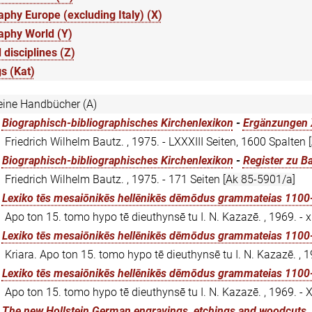
phy Europe (excluding Italy) (X)
aphy World (Y)
 disciplines (Z)
s (Kat)
eine Handbücher (A)
:
Biographisch-bibliographisches Kirchenlexikon
-
Ergänzungen 
Friedrich Wilhelm Bautz. , 1975. - LXXXIII Seiten, 1600 Spalten
:
Biographisch-bibliographisches Kirchenlexikon
-
Register zu B
Friedrich Wilhelm Bautz. , 1975. - 171 Seiten
[Ak 85-5901/a]
:
Lexiko tēs mesaiōnikēs hellēnikēs dēmōdus grammateias 110
Apo ton 15. tomo hypo tē dieuthynsē tu I. N. Kazazē. , 1969. - x
:
Lexiko tēs mesaiōnikēs hellēnikēs dēmōdus grammateias 110
Kriara. Apo ton 15. tomo hypo tē dieuthynsē tu I. N. Kazazē. , 1
:
Lexiko tēs mesaiōnikēs hellēnikēs dēmōdus grammateias 110
Apo ton 15. tomo hypo tē dieuthynsē tu I. N. Kazazē. , 1969. - X
:
The new Hollstein German engravings, etchings and woodcuts