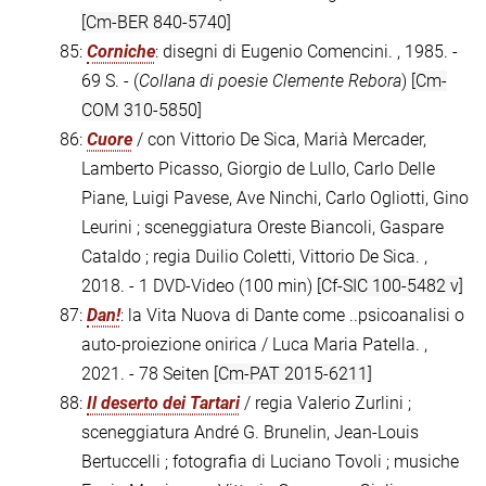
[Cm-BER 840-5740]
85:
Corniche
: disegni di Eugenio Comencini. , 1985. -
69 S. - (
Collana di poesie Clemente Rebora
)
[Cm-
COM 310-5850]
86:
Cuore
/ con Vittorio De Sica, Marià Mercader,
Lamberto Picasso, Giorgio de Lullo, Carlo Delle
Piane, Luigi Pavese, Ave Ninchi, Carlo Ogliotti, Gino
Leurini ; sceneggiatura Oreste Biancoli, Gaspare
Cataldo ; regia Duilio Coletti, Vittorio De Sica. ,
2018. - 1 DVD-Video (100 min)
[Cf-SIC 100-5482 v]
87:
Dan!
: la Vita Nuova di Dante come ..psicoanalisi o
auto-proiezione onirica / Luca Maria Patella. ,
2021. - 78 Seiten
[Cm-PAT 2015-6211]
88:
Il deserto dei Tartari
/ regia Valerio Zurlini ;
sceneggiatura André G. Brunelin, Jean-Louis
Bertuccelli ; fotografia di Luciano Tovoli ; musiche