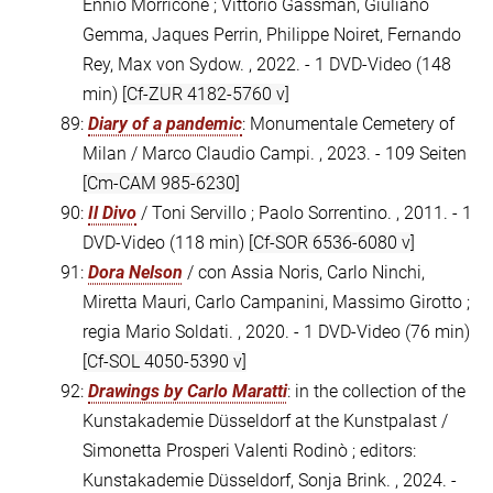
Ennio Morricone ; Vittorio Gassman, Giuliano
Gemma, Jaques Perrin, Philippe Noiret, Fernando
Rey, Max von Sydow. , 2022. - 1 DVD-Video (148
min)
[Cf-ZUR 4182-5760 v]
89:
Diary of a pandemic
: Monumentale Cemetery of
Milan / Marco Claudio Campi. , 2023. - 109 Seiten
[Cm-CAM 985-6230]
90:
Il Divo
/ Toni Servillo ; Paolo Sorrentino. , 2011. - 1
DVD-Video (118 min)
[Cf-SOR 6536-6080 v]
91:
Dora Nelson
/ con Assia Noris, Carlo Ninchi,
Miretta Mauri, Carlo Campanini, Massimo Girotto ;
regia Mario Soldati. , 2020. - 1 DVD-Video (76 min)
[Cf-SOL 4050-5390 v]
92:
Drawings by Carlo Maratti
: in the collection of the
Kunstakademie Düsseldorf at the Kunstpalast /
Simonetta Prosperi Valenti Rodinò ; editors:
Kunstakademie Düsseldorf, Sonja Brink. , 2024. -