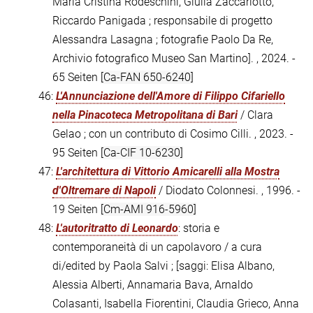
Maria Cristina Rodeschini, Giulia Zaccariotto,
Riccardo Panigada ; responsabile di progetto
Alessandra Lasagna ; fotografie Paolo Da Re,
Archivio fotografico Museo San Martino]. , 2024. -
65 Seiten
[Ca-FAN 650-6240]
46:
L'Annunciazione dell'Amore di Filippo Cifariello
nella Pinacoteca Metropolitana di Bari
/ Clara
Gelao ; con un contributo di Cosimo Cilli. , 2023. -
95 Seiten
[Ca-CIF 10-6230]
47:
L'architettura di Vittorio Amicarelli alla Mostra
d'Oltremare di Napoli
/ Diodato Colonnesi. , 1996. -
19 Seiten
[Cm-AMI 916-5960]
48:
L'autoritratto di Leonardo
: storia e
contemporaneità di un capolavoro / a cura
di/edited by Paola Salvi ; [saggi: Elisa Albano,
Alessia Alberti, Annamaria Bava, Arnaldo
Colasanti, Isabella Fiorentini, Claudia Grieco, Anna