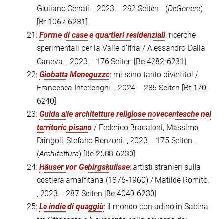
Giuliano Cenati. , 2023. - 292 Seiten - (
DeGenere
)
[Br 1067-6231]
21:
Forme di case e quartieri residenziali
: ricerche
sperimentali per la Valle d'Itria / Alessandro Dalla
Caneva. , 2023. - 176 Seiten
[Be 4282-6231]
22:
Giobatta Meneguzzo
: mi sono tanto divertito! /
Francesca Interlenghi. , 2024. - 285 Seiten
[Bt 170-
6240]
23:
Guida alle architetture religiose novecentesche nel
territorio pisano
/ Federico Bracaloni, Massimo
Dringoli, Stefano Renzoni. , 2023. - 175 Seiten -
(
Architettura
)
[Be 2588-6230]
24:
Häuser vor Gebirgskulisse
: artisti stranieri sulla
costiera amalfitana (1876-1960) / Matilde Romito.
, 2023. - 287 Seiten
[Be 4040-6230]
25:
Le indie di quaggiù
: il mondo contadino in Sabina