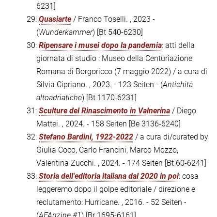
6231]
29:
Quasiarte
/ Franco Toselli. , 2023 -
(
Wunderkammer
)
[Bt 540-6230]
30:
Ripensare i musei dopo la pandemia
: atti della
giornata di studio : Museo della Centuriazione
Romana di Borgoricco (7 maggio 2022) / a cura di
Silvia Cipriano. , 2023. - 123 Seiten - (
Antichità
altoadriatiche
)
[Bt 1170-6231]
31:
Sculture del Rinascimento in Valnerina
/ Diego
Mattei. , 2024. - 158 Seiten
[Be 3136-6240]
32:
Stefano Bardini, 1922-2022
/ a cura di/curated by
Giulia Coco, Carlo Francini, Marco Mozzo,
Valentina Zucchi. , 2024. - 174 Seiten
[Bt 60-6241]
33:
Storia dell'editoria italiana dal 2020 in poi
: cosa
leggeremo dopo il golpe editoriale / direzione e
reclutamento: Hurricane. , 2016. - 52 Seiten -
(
AFAnzine #1
)
[Br 1695-6161]