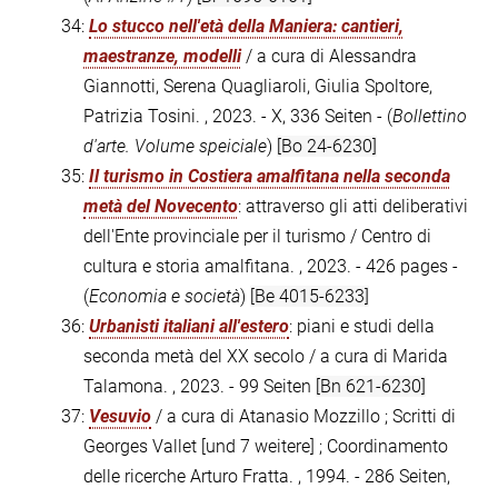
34:
Lo stucco nell'età della Maniera: cantieri,
maestranze, modelli
/ a cura di Alessandra
Giannotti, Serena Quagliaroli, Giulia Spoltore,
Patrizia Tosini. , 2023. - X, 336 Seiten - (
Bollettino
d'arte. Volume speiciale
)
[Bo 24-6230]
35:
Il turismo in Costiera amalfitana nella seconda
metà del Novecento
: attraverso gli atti deliberativi
dell'Ente provinciale per il turismo / Centro di
cultura e storia amalfitana. , 2023. - 426 pages -
(
Economia e società
)
[Be 4015-6233]
36:
Urbanisti italiani all'estero
: piani e studi della
seconda metà del XX secolo / a cura di Marida
Talamona. , 2023. - 99 Seiten
[Bn 621-6230]
37:
Vesuvio
/ a cura di Atanasio Mozzillo ; Scritti di
Georges Vallet [und 7 weitere] ; Coordinamento
delle ricerche Arturo Fratta. , 1994. - 286 Seiten,