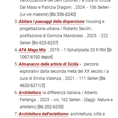
valorizzazione dei beni culturali / a cura di Cinzia
Dal Maso e Patrizia Dragoni. , 2024. - 106 Seiten -
(
Le vie maestre
)
[Bb 536-6240]
3:
Abitare i paesaggi della dispersione
: housing e
progettazione urbana / Roberto Secchi ;
postfazione di Domizia Mandolesi. , 2023. - 222
Seiten
[Bn 623-6237]
4:
AFA Mega Mix
. , 2019. - 1 Schallplatte 33 R.RM
[Br
1067-6192 depot]
5:
Almanacco delle artiste di Sicilia
-
: percorsi
esplorativi dalla seconda metà del XX secolo / a
cura di Emilia Valenza. , 2021. - 111 Seiten
[Be
4620-6211/2]
6:
Architettura
: la differenza italiana / Alberto
Ferlenga. , 2023. - viii, 162 Seiten - (
Saggi. Natura e
artefatto
)
[Bb 202-6230]
7:
Architettura dell'eclettismo
: architettura, città e