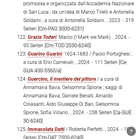
promossa e organizzata dall'Accademia Nazionale
di San Luca ; da un'idea di Marco Tirelli e Antonella
Soldaini ; a cura di Antonella Soldaini. , 2023. - 319
Seiten
[Cm-PAO 3000-6231]
122:
Grazia Toderi
: Marco (I Mark we Mark). , 2024. -
95 Seiten
[Cm-TOD 2030-6240]
123:
Guarino Guarini
: 1624-1683 / Paolo Portoghesi ;
a cura di Erio Carnevali. , 2024. - 111 Seiten
[Ca-
GUA 430-5560/a]
124:
Guercino, il mestiere del pittore
/ a cura di
Annamaria Bava, Gelsomina Spione ; saggi di
Annamaria Bava, Daniele Benati, Arnaldo
Colasanti, Aldo Giuseppe Di Bari, Gelsomina
Spione, Sofia Villano. , 2024. - 238 Seiten
[Ca-GUE
30-6240]
125:
Immacolata Datti
/ Roberta Perfetti. , 2024. - 167
TOP
Seiten
[Cm-DAT 7500-6240]