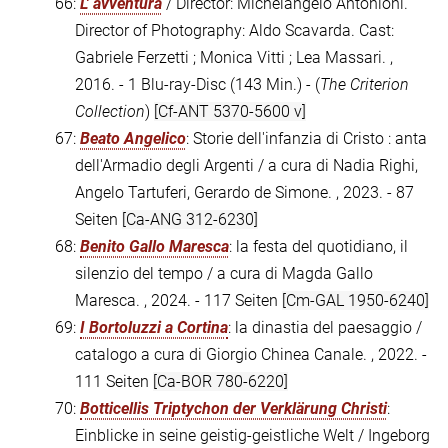
66:
L' avventura
/ Director: Michelangelo Antonioni.
Director of Photography: Aldo Scavarda. Cast:
Gabriele Ferzetti ; Monica Vitti ; Lea Massari. ,
2016. - 1 Blu-ray-Disc (143 Min.) - (
The Criterion
Collection
)
[Cf-ANT 5370-5600 v]
67:
Beato Angelico
: Storie dell'infanzia di Cristo : anta
dell'Armadio degli Argenti / a cura di Nadia Righi,
Angelo Tartuferi, Gerardo de Simone. , 2023. - 87
Seiten
[Ca-ANG 312-6230]
68:
Benito Gallo Maresca
: la festa del quotidiano, il
silenzio del tempo / a cura di Magda Gallo
Maresca. , 2024. - 117 Seiten
[Cm-GAL 1950-6240]
69:
I Bortoluzzi a Cortina
: la dinastia del paesaggio /
catalogo a cura di Giorgio Chinea Canale. , 2022. -
111 Seiten
[Ca-BOR 780-6220]
70:
Botticellis Triptychon der Verklärung Christi
:
Einblicke in seine geistig-geistliche Welt / Ingeborg