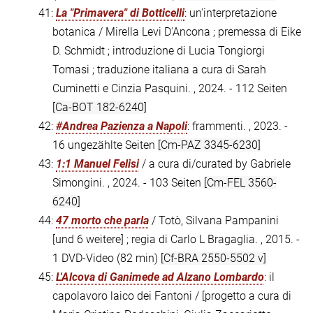
41:
La "Primavera" di Botticelli
: un'interpretazione
botanica / Mirella Levi D'Ancona ; premessa di Eike
D. Schmidt ; introduzione di Lucia Tongiorgi
Tomasi ; traduzione italiana a cura di Sarah
Cuminetti e Cinzia Pasquini. , 2024. - 112 Seiten
[Ca-BOT 182-6240]
42:
#Andrea Pazienza a Napoli
: frammenti. , 2023. -
16 ungezählte Seiten
[Cm-PAZ 3345-6230]
43:
1:1 Manuel Felisi
/ a cura di/curated by Gabriele
Simongini. , 2024. - 103 Seiten
[Cm-FEL 3560-
6240]
44:
47 morto che parla
/ Totò, Silvana Pampanini
[und 6 weitere] ; regia di Carlo L Bragaglia. , 2015. -
1 DVD-Video (82 min)
[Cf-BRA 2550-5502 v]
45:
L'Alcova di Ganimede ad Alzano Lombardo
: il
capolavoro laico dei Fantoni / [progetto a cura di