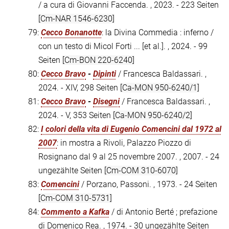
/ a cura di Giovanni Faccenda. , 2023. - 223 Seiten
[Cm-NAR 1546-6230]
79:
Cecco Bonanotte
: la Divina Commedia : inferno /
con un testo di Micol Forti ... [et al.]. , 2024. - 99
Seiten
[Cm-BON 220-6240]
80:
Cecco Bravo
-
Dipinti
/ Francesca Baldassari. ,
2024. - XIV, 298 Seiten
[Ca-MON 950-6240/1]
81:
Cecco Bravo
-
Disegni
/ Francesca Baldassari. ,
2024. - V, 353 Seiten
[Ca-MON 950-6240/2]
82:
I colori della vita di Eugenio Comencini dal 1972 al
2007
: in mostra a Rivoli, Palazzo Piozzo di
Rosignano dal 9 al 25 novembre 2007. , 2007. - 24
ungezählte Seiten
[Cm-COM 310-6070]
83:
Comencini
/ Porzano, Passoni. , 1973. - 24 Seiten
[Cm-COM 310-5731]
84:
Commento a Kafka
/ di Antonio Berté ; prefazione
di Domenico Rea. , 1974. - 30 ungezählte Seiten