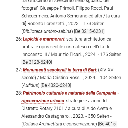
tra Ottocento e Novecento nello sguardo dei
fotografi Giuseppe Primoli, Filippo Rocci, Paul
Scheuermeier, Antonio Semerano ed altri / [a cura
di] Roberto Lorenzetti. , 2023. - 173 Seiten -
(
Biblioteca umbro-sabina
)
[Be 3215-6231]
26:
Lapicidi e marmorari
: scultura architettonica
umbra e opus sectile cosmatesco nell'età di
Innocenzo III / Maurizio Ficari. , 2024. - 176 Seiten
[Be 3128-6240]
27:
Monumenti sepolcrali in terra di Bari
: (XIV-XV
secolo) / Maria Cristina Rossi. , 2024. - 104 Seiten -
(
Aufidus
)
[Be 4320-6240]
28:
Patrimonio culturale e naturale della Campania -
rigenerazione urbana
: strategie e azioni del
Distretto Rotary 2101 / a cura di Aldo Aveta e
Alessandro Castagnaro. , 2023. - 350 Seiten -
(
Collana Architettura e conservazione
)
[Be 4015-