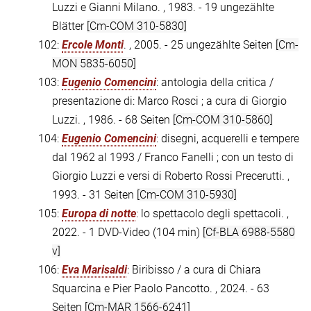
Luzzi e Gianni Milano. , 1983. - 19 ungezählte
Blätter
[Cm-COM 310-5830]
102:
Ercole Monti
. , 2005. - 25 ungezählte Seiten
[Cm-
MON 5835-6050]
103:
Eugenio Comencini
: antologia della critica /
presentazione di: Marco Rosci ; a cura di Giorgio
Luzzi. , 1986. - 68 Seiten
[Cm-COM 310-5860]
104:
Eugenio Comencini
: disegni, acquerelli e tempere
dal 1962 al 1993 / Franco Fanelli ; con un testo di
Giorgio Luzzi e versi di Roberto Rossi Precerutti. ,
1993. - 31 Seiten
[Cm-COM 310-5930]
105:
Europa di notte
: lo spettacolo degli spettacoli. ,
2022. - 1 DVD-Video (104 min)
[Cf-BLA 6988-5580
v]
106:
Eva Marisaldi
: Biribisso / a cura di Chiara
Squarcina e Pier Paolo Pancotto. , 2024. - 63
Seiten
[Cm-MAR 1566-6241]