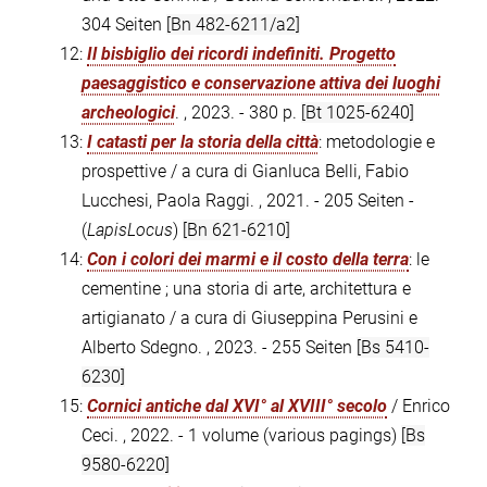
304 Seiten
[Bn 482-6211/a2]
12:
Il bisbiglio dei ricordi indefiniti. Progetto
paesaggistico e conservazione attiva dei luoghi
archeologici
. , 2023. - 380 p.
[Bt 1025-6240]
13:
I catasti per la storia della città
: metodologie e
prospettive / a cura di Gianluca Belli, Fabio
Lucchesi, Paola Raggi. , 2021. - 205 Seiten -
(
LapisLocus
)
[Bn 621-6210]
14:
Con i colori dei marmi e il costo della terra
: le
cementine ; una storia di arte, architettura e
artigianato / a cura di Giuseppina Perusini e
Alberto Sdegno. , 2023. - 255 Seiten
[Bs 5410-
6230]
15:
Cornici antiche dal XVI° al XVIII° secolo
/ Enrico
Ceci. , 2022. - 1 volume (various pagings)
[Bs
9580-6220]