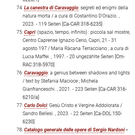
74:
La canestra di Caravaggio
: segreti ed enigmi della
natura morta / a cura di Costantino D'Orazio. ,
2023. - 119 Seiten
[Ca-CAR 318-6235]
75:
Capri
: (spazio, tempo, infinito) : piccola sal mostre,
Centro Caprense Ignazio Cerio, Capri, 21 - 31
agosto 197 / Maria Ràcana Terracciano ; a cura di
Lucia Maffei. , 1997. - 20 ungezählte Seiten
[Cm-
RAC 318-5970]
76:
Caravaggio
: a genius between shadows and lights
/ text by Stefania Macioce ; Michela
Gianfranceschi. , 2021. - 223 Seiten
[Ca-CAR 316-
6210/a]
77:
Carlo Dolci
: Gesù Cristo e Vergine Addolorata /
Sandro Bellesi. , 2023. - 22 Seiten
[Ca-DOL 150-
6230]
78:
Catalogo generale delle opere di Sergio Nardoni
-