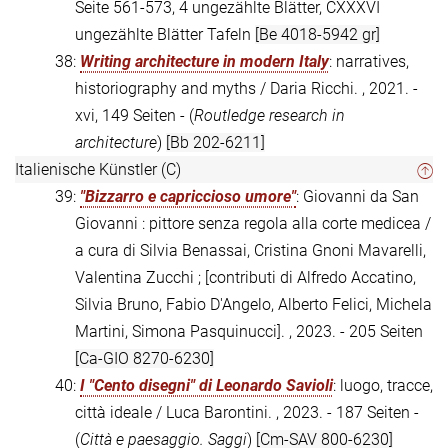
Seite 561-573, 4 ungezählte Blätter, CXXXVI
ungezählte Blätter Tafeln
[Be 4018-5942 gr]
38:
Writing architecture in modern Italy
: narratives,
historiography and myths / Daria Ricchi. , 2021. -
xvi, 149 Seiten - (
Routledge research in
architecture
)
[Bb 202-6211]
Italienische Künstler (C)
39:
"Bizzarro e capriccioso umore"
: Giovanni da San
Giovanni : pittore senza regola alla corte medicea /
a cura di Silvia Benassai, Cristina Gnoni Mavarelli,
Valentina Zucchi ; [contributi di Alfredo Accatino,
Silvia Bruno, Fabio D'Angelo, Alberto Felici, Michela
Martini, Simona Pasquinucci]. , 2023. - 205 Seiten
[Ca-GIO 8270-6230]
40:
I "Cento disegni" di Leonardo Savioli
: luogo, tracce,
città ideale / Luca Barontini. , 2023. - 187 Seiten -
(
Città e paesaggio. Saggi
)
[Cm-SAV 800-6230]