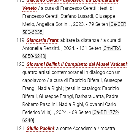
118:
Giacomo Ceruti - capolavori tra Lombardia e
Veneto
/ a cura di Francesco Ceretti ; testi di
Francesco Ceretti, Stefano Lusardi, Giuseppe
Merlo, Angelica Sorlini. , 2023. - 79 Seiten
[Ca-CER
580-6235]
119:
Giancarla Frare
: abitare la distanza / a cura di
Antonella Renzitti. , 2024. - 131 Seiten
[Cm-FRA
6850-6240]
120:
Giovanni Bellini: il Compianto dai Musei Vaticani
:
quattro artisti contemporanei in dialogo con un
capolavoro / a cura di Fabrizio Biferali, Guseppe
Frangi, Nadia Righi ; [testi in catalogo: Fabrizio
Biferali, Giuseppe Frangi, Barbara Jatta, Padre
Roberto Pasolini, Nadia Righi, Giovanni Carlo
Federico Villa]. , 2024. - 69 Seiten
[Ca-BEL 772-
6240]
121:
Giulio Paolini
: a come Accademia / mostra