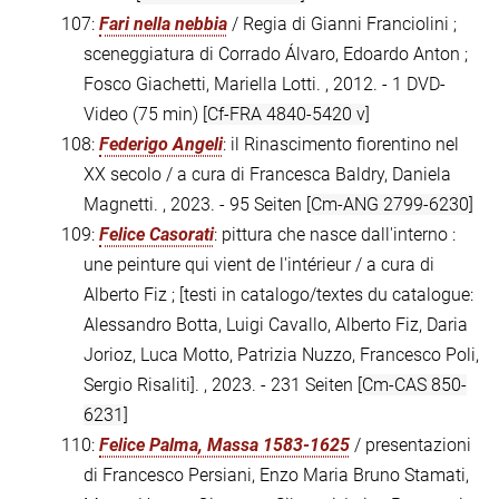
107:
Fari nella nebbia
/ Regia di Gianni Franciolini ;
sceneggiatura di Corrado Álvaro, Edoardo Anton ;
Fosco Giachetti, Mariella Lotti. , 2012. - 1 DVD-
Video (75 min)
[Cf-FRA 4840-5420 v]
108:
Federigo Angeli
: il Rinascimento fiorentino nel
XX secolo / a cura di Francesca Baldry, Daniela
Magnetti. , 2023. - 95 Seiten
[Cm-ANG 2799-6230]
109:
Felice Casorati
: pittura che nasce dall'interno :
une peinture qui vient de l'intérieur / a cura di
Alberto Fiz ; [testi in catalogo/textes du catalogue:
Alessandro Botta, Luigi Cavallo, Alberto Fiz, Daria
Jorioz, Luca Motto, Patrizia Nuzzo, Francesco Poli,
Sergio Risaliti]. , 2023. - 231 Seiten
[Cm-CAS 850-
6231]
110:
Felice Palma, Massa 1583-1625
/ presentazioni
di Francesco Persiani, Enzo Maria Bruno Stamati,