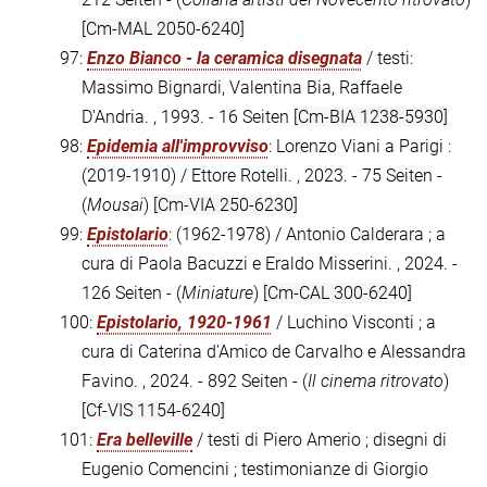
[Cm-MAL 2050-6240]
97:
Enzo Bianco - la ceramica disegnata
/ testi:
Massimo Bignardi, Valentina Bia, Raffaele
D'Andria. , 1993. - 16 Seiten
[Cm-BIA 1238-5930]
98:
Epidemia all'improvviso
: Lorenzo Viani a Parigi :
(2019-1910) / Ettore Rotelli. , 2023. - 75 Seiten -
(
Mousai
)
[Cm-VIA 250-6230]
99:
Epistolario
: (1962-1978) / Antonio Calderara ; a
cura di Paola Bacuzzi e Eraldo Misserini. , 2024. -
126 Seiten - (
Miniature
)
[Cm-CAL 300-6240]
100:
Epistolario, 1920-1961
/ Luchino Visconti ; a
cura di Caterina d'Amico de Carvalho e Alessandra
Favino. , 2024. - 892 Seiten - (
Il cinema ritrovato
)
[Cf-VIS 1154-6240]
101:
Era belleville
/ testi di Piero Amerio ; disegni di
Eugenio Comencini ; testimonianze di Giorgio