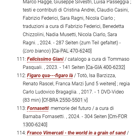
Marco Hagge, Giuseppe Silvestri, Luisa Passeggia ;
testi e contributi di Cristina Andrei, Claudio Casini,
Fabrizio Federici, Sara Ragni, Nicola Ciarlo ;
traduzioni a cura di Fabrizio Federici, Benedetta
Chizzolini, Nadia Musetti, Nicola Ciarlo, Sara
Ragni. , 2024. - 287 Seiten (zum Teil gefaltet) -
(
L'oro bianco
)
[Ca-PAL 470-6240]
111:
Felicissimo Giani
/ catalogo a cura di Tommaso
Pasquali. , 2023. - 141 Seiten
[Ca-GIA 400-6232]
112:
Figaro qua---figaro là
/ Totò, Isa Barzizza,
Renato Rascel, Franca Marzi [und 5 weitere] ; regia
Carlo Ludovico Bragaglia. , 2017. - 1 DVD-Video
(83 min)
[Cf-BRA 2550-5501 v]
113:
Fornasetti
: memorie del futuro / a cura di
Barnaba Fornasetti. , 2024. - 304 Seiten
[Cm-FOR
1300-6240]
114:
Franco Vimercati - the world in a grain of sand
/