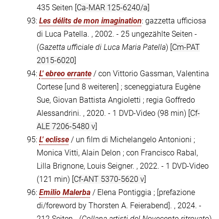
435 Seiten
[Ca-MAR 125-6240/a]
93:
Les délits de mon imagination
: gazzetta ufficiosa
di Luca Patella. , 2002. - 25 ungezählte Seiten -
(
Gazetta ufficiale di Luca Maria Patella
)
[Cm-PAT
2015-6020]
94:
L' ebreo errante
/ con Vittorio Gassman, Valentina
Cortese [und 8 weiteren] ; sceneggiatura Eugène
Sue, Giovan Battista Angioletti ; regia Goffredo
Alessandrini. , 2020. - 1 DVD-Video (98 min)
[Cf-
ALE 7206-5480 v]
95:
L' eclisse
/ un film di Michelangelo Antonioni ;
Monica Vitti, Alain Delon ; con Francisco Rabal,
Lilla Brignone, Louis Seigner. , 2022. - 1 DVD-Video
(121 min)
[Cf-ANT 5370-5620 v]
96:
Emilio Malerba
/ Elena Pontiggia ; [prefazione
di/foreword by Thorsten A. Feierabend]. , 2024. -
212 Seiten - (
Collana artisti del Novecento ritrovato
)