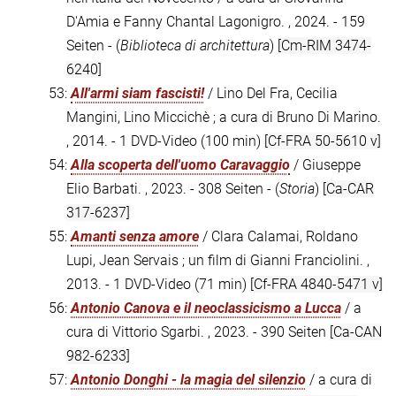
D'Amia e Fanny Chantal Lagonigro. , 2024. - 159
Seiten - (
Biblioteca di architettura
)
[Cm-RIM 3474-
6240]
53:
All'armi siam fascisti!
/ Lino Del Fra, Cecilia
Mangini, Lino Miccichè ; a cura di Bruno Di Marino.
, 2014. - 1 DVD-Video (100 min)
[Cf-FRA 50-5610 v]
54:
Alla scoperta dell'uomo Caravaggio
/ Giuseppe
Elio Barbati. , 2023. - 308 Seiten - (
Storia
)
[Ca-CAR
317-6237]
55:
Amanti senza amore
/ Clara Calamai, Roldano
Lupi, Jean Servais ; un film di Gianni Franciolini. ,
2013. - 1 DVD-Video (71 min)
[Cf-FRA 4840-5471 v]
56:
Antonio Canova e il neoclassicismo a Lucca
/ a
cura di Vittorio Sgarbi. , 2023. - 390 Seiten
[Ca-CAN
982-6233]
57:
Antonio Donghi - la magia del silenzio
/ a cura di