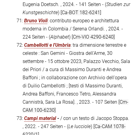
Eugenia Doetsch. , 2024. - 141 Seiten - (
Studien zur
Kunstgeschichte
)
[Ca-BOT 182-6241]
71:
Bruno Violi
: contributo europeo e architettura
moderna in Colombia / Serena Orlandi. , 2024. -
224 Seiten - (
Alphabet
)
[Cm-VIO 4290-6240]
72:
Cambellotti e l'Umbria
: tra dimensione terrestre e
celeste : San Gemini - Giostra dell'Arme, 30
settembre - 15 ottobre 2023, Palazzo Vecchio, Sala
dei Priori / a cura di Massimo Duranti e Andrea
Baffoni ; in collaborazione con Archivio dell'opera
di Duilio Cambellotti ; [testi di Massimo Duranti,
Andrea Baffoni, Francesco Tetro, Alessandra
Cannistrà, Sara La Rosa]. , 2023. - 107 Seiten
[Cm-
CAM 100-6230]
73:
Campi material
-
/ con un testo di Jacopo Stoppa.
, 2022. - 247 Seiten - (
Le lucciole
)
[Ca-CAM 1078-
6220/1]