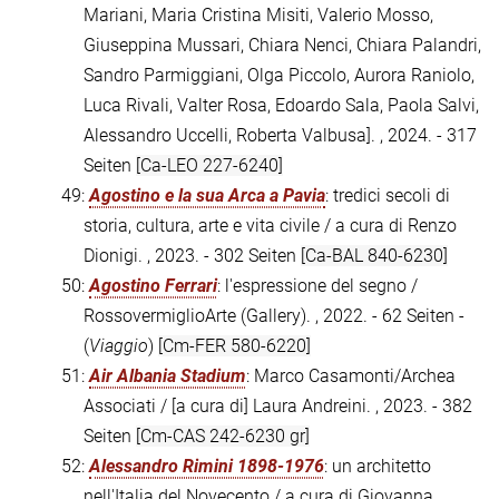
Mariani, Maria Cristina Misiti, Valerio Mosso,
Giuseppina Mussari, Chiara Nenci, Chiara Palandri,
Sandro Parmiggiani, Olga Piccolo, Aurora Raniolo,
Luca Rivali, Valter Rosa, Edoardo Sala, Paola Salvi,
Alessandro Uccelli, Roberta Valbusa]. , 2024. - 317
Seiten
[Ca-LEO 227-6240]
49:
Agostino e la sua Arca a Pavia
: tredici secoli di
storia, cultura, arte e vita civile / a cura di Renzo
Dionigi. , 2023. - 302 Seiten
[Ca-BAL 840-6230]
50:
Agostino Ferrari
: l'espressione del segno /
RossovermiglioArte (Gallery). , 2022. - 62 Seiten -
(
Viaggio
)
[Cm-FER 580-6220]
51:
Air Albania Stadium
: Marco Casamonti/Archea
Associati / [a cura di] Laura Andreini. , 2023. - 382
Seiten
[Cm-CAS 242-6230 gr]
52:
Alessandro Rimini 1898-1976
: un architetto
nell'Italia del Novecento / a cura di Giovanna