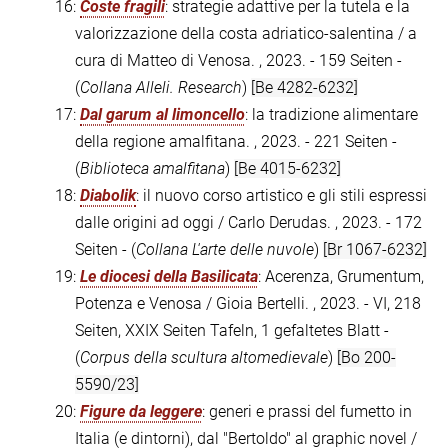
16:
Coste fragili
: strategie adattive per la tutela e la
valorizzazione della costa adriatico-salentina / a
cura di Matteo di Venosa. , 2023. - 159 Seiten -
(
Collana Alleli. Research
)
[Be 4282-6232]
17:
Dal garum al limoncello
: la tradizione alimentare
della regione amalfitana. , 2023. - 221 Seiten -
(
Biblioteca amalfitana
)
[Be 4015-6232]
18:
Diabolik
: il nuovo corso artistico e gli stili espressi
dalle origini ad oggi / Carlo Derudas. , 2023. - 172
Seiten - (
Collana L'arte delle nuvole
)
[Br 1067-6232]
19:
Le diocesi della Basilicata
: Acerenza, Grumentum,
Potenza e Venosa / Gioia Bertelli. , 2023. - VI, 218
Seiten, XXIX Seiten Tafeln, 1 gefaltetes Blatt -
(
Corpus della scultura altomedievale
)
[Bo 200-
5590/23]
20:
Figure da leggere
: generi e prassi del fumetto in
Italia (e dintorni), dal "Bertoldo" al graphic novel /