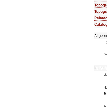
Topogra
Topogr
Related
Catalog
Allgem
1
2
Italien
3
4
5
6