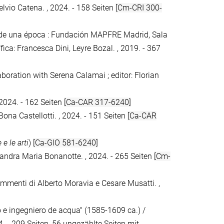
 Stelvio Catena. , 2024. - 158 Seiten
[Cm-CRI 300-
tu de una época : Fundación MAPFRE Madrid, Sala
ica: Francesca Dini, Leyre Bozal. , 2019. - 367
aboration with Serena Calamai ; editor: Florian
, 2024. - 162 Seiten
[Ca-CAR 317-6240]
 Bona Castellotti. , 2024. - 151 Seiten
[Ca-CAR
e e le arti
)
[Ca-GIO 581-6240]
andra Maria Bonanotte. , 2024. - 265 Seiten
[Cm-
commenti di Alberto Moravia e Cesare Musatti. ,
o e ingegniero de acqua" (1585-1609 ca.) /
4. - 209 Seiten, 56 ungezählte Seiten mit