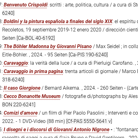
7:
Benvenuto Crispoldi
: scritti : arte, politica, cultura / a cura di
6240]
8:
Boldini y la pintura española a finales del siglo XIX
: el espíri
Recoletos, 19 septiembre 2019-12 enero 2020 / dirección científ
Seiten
[Ca-BOL 40-6192]
9:
The Böhler Madonna by Giovanni Pisano
/ Max Seidel ; in coll
Eitle-Böhler. , 2024. - 95 Seiten
[Ca-PIS 190-6240]
0:
Caravaggio
: la verità della luce / a cura di Pierluigi Carofano. 
1:
Caravaggio in prima pagina
: trenta articoli di giornale / Marco
318-6240]
2:
Il caso Giorgione
/ Bernard Aikema. , 2024. - 260 Seiten - (
L'art
3:
Cecco Bonanotte Museum
/ fotografie di/photographs by Ales
BON 220-6241]
4:
Comizi d'amore
/ un film di Pier Paolo Pasolini ; Interventi e 
2022. - 1 DVD-Video (88 min)
[Cf-PAS 5550-5641 v]
5:
I disegni e i discorsi di Giovanni Antonio Nigrone
-
: "fontanar
raccolta di saggi a cura di Gaia Bruno e David Gentilcore. , 202