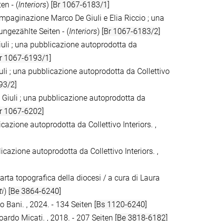
en - (
Interiors
)
[Br 1067-6183/1]
e impaginazione Marco De Giuli e Elia Riccio ; una
ungezählte Seiten - (
Interiors
)
[Br 1067-6183/2]
e Giuli ; una pubblicazione autoprodotta da
r 1067-6193/1]
 Giuli ; una pubblicazione autoprodotta da Collettivo
93/2]
De Giuli ; una pubblicazione autoprodotta da
r 1067-6202]
icazione autoprodotta da Collettivo Interiors. ,
licazione autoprodotta da Collettivo Interiors. ,
carta topografica della diocesi / a cura di Laura
ti
)
[Be 3864-6240]
o Bani. , 2024. - 134 Seiten
[Bs 1120-6240]
Edoardo Micati. , 2018. - 207 Seiten
[Be 3818-6182]