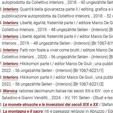
autoprodotta da Collettivo Interiors. , 2018. - 40 ungezählte Seit
3:
Interiors
: Quant'è bella giovanezza parte II / editing, grafica 
pubblicazione autoprodotta da Collettivo Interiors. , 2018. - 52 
4:
Interiors
: Liberté, égalité, fraternité parte I / editore Marco D
Collettivo Interiors. , 2019. - 48 ungezählte Seiten - (
Interiors
)
[B
5:
Interiors
: Liberté, égalité, fraternité parte II / editor Marco De
Interiors. , 2019. - 48 ungezählte Seiten - (
Interiors
)
[Br 1067-61
6:
Interiors
: Fatti non foste a viver come brutti / editore Marco 
Collettivo Interiors. , 2020. - 56 ungezählte Seiten - (
Interiors
)
[B
7:
Interiors
: Hikikomori parte I / editor Marco De Giuli ; una pubbl
2022. - 56 ungezählte Seiten - (
Interiors
)
[Br 1067-6221/1]
8:
Interiors
: Hikikomori parte II / editor Marco De Giuli ; una pubb
2022. - 56 ungezählte Seiten - (
Interiors
)
[Br 1067-6221/2]
9:
Marsica
: rationes decimarum Italiae nei secoli XIII e XIV : con 
Saladino e Gianni Venditti. , 2024. - XV, 191 Seiten - (
Studi e tes
0:
Le monete etrusche e le invenzioni dei secoli XIX e XX
/ Stefan
1:
La montagna e il sacro
: riti e paesaggi religiosi in Abruzzo / 