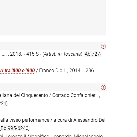
.... , 2013. - 415 S - (
Artisti in Toscana
)
[Ab 727-
ri tra '800 e '900
/ Franco Dioli. , 2014. - 286
taliana del Cinquecento / Corrado Confalonieri. ,
221]
alla viseo performance / a cura di Alessandro Del
[Bb 995-6240]
chi, Lorenzo il Magnifico, Leonardo, Michelangelo,