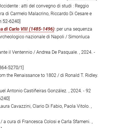
Occidente : atti del convegno di studi : Reggio
ura di Carmelo Malacrino, Riccardo Di Cesare e
n 52-6240]
sa di Carlo VIII (1485-1496)
: per una sequenza
 archeologico nazionale di Napoli / Simonluca
rante il Ventennio / Andrea De Pasquale. , 2024. -
864-5270/1]
from the Renaissance to 1802 / di Ronald T. Ridley.
uel Antonio Castiñeiras González. , 2024. - 92
6240]
Laura Cavazzini, Clario Di Fabio, Paola Vitolo. ,
 / a cura di Francesca Colosi e Carla Sfameni. ,