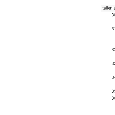
Italieni
3
3
3
3
3
3
3