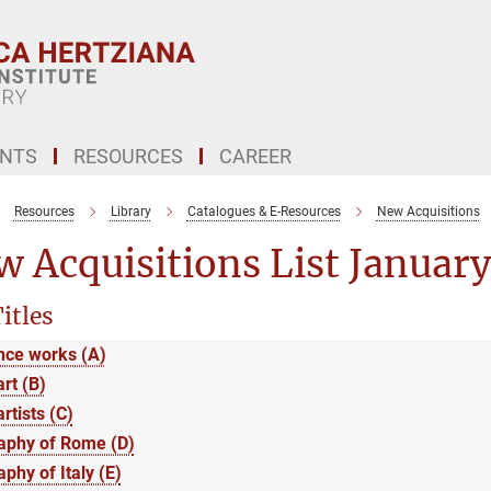
ENTS
RESOURCES
CAREER
Resources
Library
Catalogues & E-Resources
New Acquisitions
 Acquisitions List Januar
itles
nce works (A)
art (B)
artists (C)
aphy of Rome (D)
phy of Italy (E)