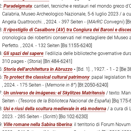
2:
Paradeigmata
: cantieri, tecniche e restauri nel mondo greco d'
Calabria, Museo Archeologico Nazionale, 5-6 luglio 2023 / a c
Angela Quattrocchi. , 2024. - 397 Seiten - (
MArRC Convegni
)
[B
3:
Il ripostiglio di Casalbore (AV) tra Congiura dei Baroni e disce
cronologica dei robertini conservati nel medagliere del Museo
Perfetto. , 2024. - 132 Seiten
[Bs 1155-6240]
4:
Gli spazi del sapere
: l'edilizia delle biblioteche governative du
310 pages - (
Storia
)
[Bn 484-6241]
5:
Storia dell'architettura in Abruzzo
-
[Bd. 1]. , 1927. - 1 - 2
[Be 3
6:
To protect the classical cultural patrimony
: papal legislation 
, 2024. - 175 Seiten - (
Memorie in 8°
)
[Bt 2050-6240]
7:
Un universo de imágenes: el Skylitzes Matritensis
/ texto: Man
Seiten - (
Tesoros de la Biblioteca Nacional de España
)
[Bq 175-
8:
Usi e riusi della scultura medievale in età moderna
/ a cura di 
2023. - 285 Seiten - (
Scritti
)
[Bo 102-6230]
9:
Ville romane nella Sabina tiberina
: il territorio di Forum Novum