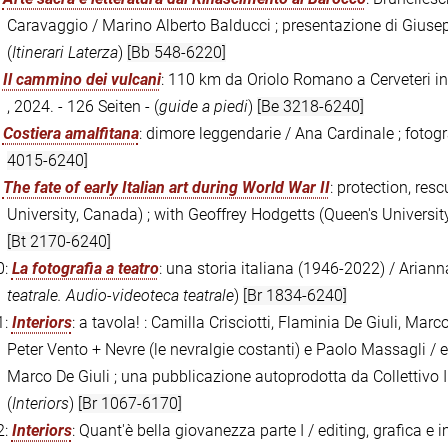
Caravaggio / Marino Alberto Balducci ; presentazione di Giusep
(
Itinerari Laterza
)
[Bb 548-6220]
:
Il cammino dei vulcani
: 110 km da Oriolo Romano a Cerveteri i
, 2024. - 126 Seiten - (
guide a piedi
)
[Be 3218-6240]
:
Costiera amalfitana
: dimore leggendarie / Ana Cardinale ; fotogr
4015-6240]
:
The fate of early Italian art during World War II
: protection, res
University, Canada) ; with Geoffrey Hodgetts (Queen's University,
[Bt 2170-6240]
0:
La fotografia a teatro
: una storia italiana (1946-2022) / Arianna
teatrale. Audio-videoteca teatrale
)
[Br 1834-6240]
1:
Interiors
: a tavola! : Camilla Crisciotti, Flaminia De Giuli, Marc
Peter Vento + Nevre (le nevralgie costanti) e Paolo Massagli / e
Marco De Giuli ; una pubblicazione autoprodotta da Collettivo In
(
Interiors
)
[Br 1067-6170]
2:
Interiors
: Quant'è bella giovanezza parte I / editing, grafica e