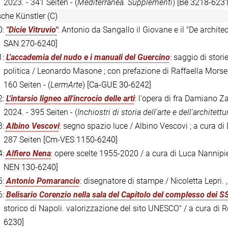
2023. - 341 Seiten - (
Mediterranea. Supplementi
)
[Be 3218-6231
sche Künstler (C)
0:
"Dicie Vitruvio"
: Antonio da Sangallo il Giovane e il "De archite
SAN 270-6240]
1:
L'accademia del nudo e i manuali del Guercino
: saggio di stori
politica / Leonardo Masone ; con prefazione di Raffaella Morsell
160 Seiten - (
LermArte
)
[Ca-GUE 30-6242]
2:
L'intarsio ligneo all'incrocio delle arti
: l'opera di fra Damiano Z
2024. - 395 Seiten - (
Inchiostri di storia dell'arte e dell'architettu
3:
Albino Vescovi
: segno spazio luce / Albino Vescovi ; a cura di
287 Seiten
[Cm-VES 1150-6240]
4:
Alfiero Nena
: opere scelte 1955-2020 / a cura di Luca Nannipieri
NEN 130-6240]
5:
Antonio Pomarancio
: disegnatore di stampe / Nicoletta Lepri. 
6:
Belisario Corenzio nella sala del Capitolo del complesso dei S
storico di Napoli. valorizzazione del sito UNESCO" / a cura di R
6230]