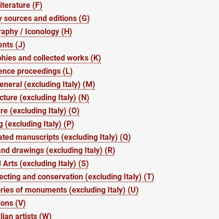
iterature (F)
 sources and editions (G)
aphy / Iconology (H)
nts (J)
hies and collected works (K)
ence proceedings (L)
general (excluding Italy) (M)
cture (excluding Italy) (N)
re (excluding Italy) (O)
g (excluding Italy) (P)
ated manuscripts (excluding Italy) (Q)
and drawings (excluding Italy) (R)
 Arts (excluding Italy) (S)
lecting and conservation (excluding Italy) (T)
ries of monuments (excluding Italy) (U)
ions (V)
lian artists (W)