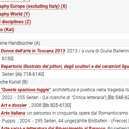
phy Europe (excluding Italy) (X)
aphy World (Y)
 disciplines (Z)
s (Kat)
eine Handbücher (A)
:
Donne dell'arte in Toscana 2013
: 2013 / a cura di Giulia Ballerini 
6130]
:
Repertorio illustrato dei pittori, degli scultori e dei ceramisti ligu
Seiten
[Ab 718-6140]
ische Kunst (B)
:
"Queste spaziose loggie"
: architettura e poetica nella tragedia i
2022. - 255 Seiten - (
Le ricerche di "Critica letteraria"
)
[Bb 548-6
:
Art e dossier
. , 2008
[Bb 825-6130]
:
Arte italiana
: un percorso in cinquanta opere dal Romanticismo 
Puppo. , 2024. - 295 Seiten, 44 ungezählte Bildtafeln - (
Frecce
)
:
Arte sacra e letteratura dal Rinascimento al Barocco
: Brunelles