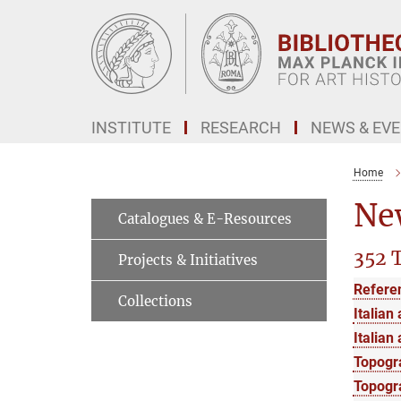
Main-
Content
INSTITUTE
RESEARCH
NEWS & EV
Home
New
Catalogues & E-Resources
352 T
Projects & Initiatives
Refere
Collections
Italian 
Italian 
Topogr
Topogra