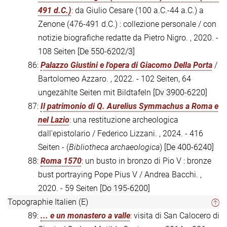
491 d.C.)
: da Giulio Cesare (100 a.C.-44 a.C.) a
Zenone (476-491 d.C.) : collezione personale / con
notizie biografiche redatte da Pietro Nigro. , 2020. -
108 Seiten
[De 550-6202/3]
86:
Palazzo Giustini e l'opera di Giacomo Della Porta
/
Bartolomeo Azzaro. , 2022. - 102 Seiten, 64
ungezählte Seiten mit Bildtafeln
[Dv 3900-6220]
87:
Il patrimonio di Q. Aurelius Symmachus a Roma e
nel Lazio
: una restituzione archeologica
dall'epistolario / Federico Lizzani. , 2024. - 416
Seiten - (
Bibliotheca archaeologica
)
[De 400-6240]
88:
Roma 1570
: un busto in bronzo di Pio V : bronze
bust portraying Pope Pius V / Andrea Bacchi. ,
2020. - 59 Seiten
[Do 195-6200]
Topographie Italien (E)
89:
... e un monastero a valle
: visita di San Calocero di