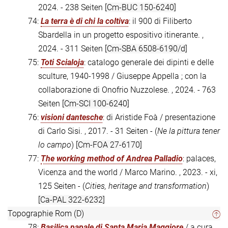
2024. - 238 Seiten
[Cm-BUC 150-6240]
74:
La terra è di chi la coltiva
: il 900 di Filiberto
Sbardella in un progetto espositivo itinerante. ,
2024. - 311 Seiten
[Cm-SBA 6508-6190/d]
75:
Toti Scialoja
: catalogo generale dei dipinti e delle
sculture, 1940-1998 / Giuseppe Appella ; con la
collaborazione di Onofrio Nuzzolese. , 2024. - 763
Seiten
[Cm-SCI 100-6240]
76:
visioni dantesche
: di Aristide Foà / presentazione
di Carlo Sisi. , 2017. - 31 Seiten - (
Ne la pittura tener
lo campo
)
[Cm-FOA 27-6170]
77:
The working method of Andrea Palladio
: palaces,
Vicenza and the world / Marco Marino. , 2023. - xi,
125 Seiten - (
Cities, heritage and transformation
)
[Ca-PAL 322-6232]
Topographie Rom (D)
78:
Basilica papale di Santa Maria Maggiore
/ a cura