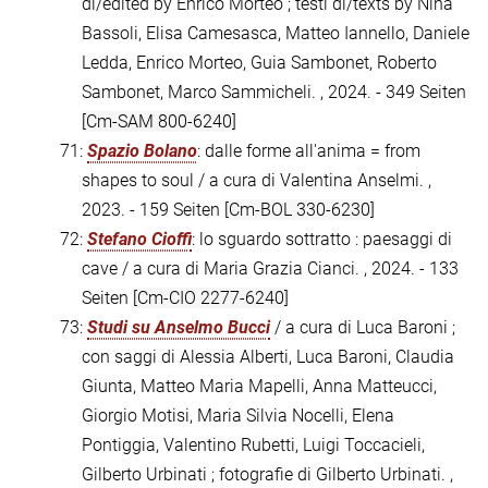
di/edited by Enrico Morteo ; testi di/texts by Nina
Bassoli, Elisa Camesasca, Matteo Iannello, Daniele
Ledda, Enrico Morteo, Guia Sambonet, Roberto
Sambonet, Marco Sammicheli. , 2024. - 349 Seiten
[Cm-SAM 800-6240]
71:
Spazio Bolano
: dalle forme all'anima = from
shapes to soul / a cura di Valentina Anselmi. ,
2023. - 159 Seiten
[Cm-BOL 330-6230]
72:
Stefano Cioffi
: lo sguardo sottratto : paesaggi di
cave / a cura di Maria Grazia Cianci. , 2024. - 133
Seiten
[Cm-CIO 2277-6240]
73:
Studi su Anselmo Bucci
/ a cura di Luca Baroni ;
con saggi di Alessia Alberti, Luca Baroni, Claudia
Giunta, Matteo Maria Mapelli, Anna Matteucci,
Giorgio Motisi, Maria Silvia Nocelli, Elena
Pontiggia, Valentino Rubetti, Luigi Toccacieli,
Gilberto Urbinati ; fotografie di Gilberto Urbinati. ,