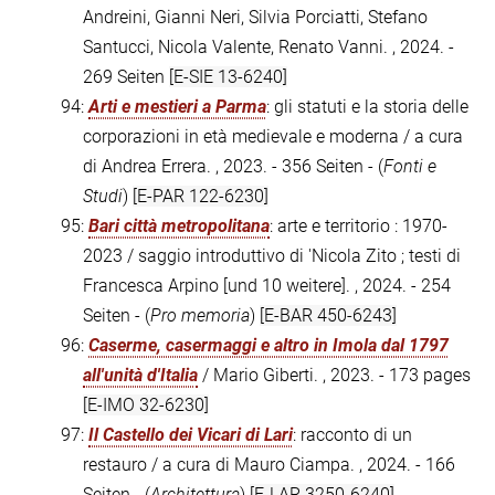
Andreini, Gianni Neri, Silvia Porciatti, Stefano
Santucci, Nicola Valente, Renato Vanni. , 2024. -
269 Seiten
[E-SIE 13-6240]
94:
Arti e mestieri a Parma
: gli statuti e la storia delle
corporazioni in età medievale e moderna / a cura
di Andrea Errera. , 2023. - 356 Seiten - (
Fonti e
Studi
)
[E-PAR 122-6230]
95:
Bari città metropolitana
: arte e territorio : 1970-
2023 / saggio introduttivo di 'Nicola Zito ; testi di
Francesca Arpino [und 10 weitere]. , 2024. - 254
Seiten - (
Pro memoria
)
[E-BAR 450-6243]
96:
Caserme, casermaggi e altro in Imola dal 1797
all'unità d'Italia
/ Mario Giberti. , 2023. - 173 pages
[E-IMO 32-6230]
97:
Il Castello dei Vicari di Lari
: racconto di un
restauro / a cura di Mauro Ciampa. , 2024. - 166
Seiten - (
Architettura
)
[E-LAR 3250-6240]