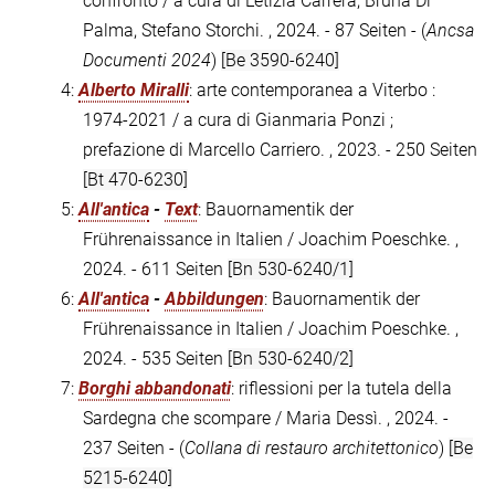
confronto / a cura di Letizia Carrera, Bruna Di
Palma, Stefano Storchi. , 2024. - 87 Seiten - (
Ancsa
Documenti 2024
)
[Be 3590-6240]
4:
Alberto Miralli
: arte contemporanea a Viterbo :
1974-2021 / a cura di Gianmaria Ponzi ;
prefazione di Marcello Carriero. , 2023. - 250 Seiten
[Bt 470-6230]
5:
All'antica
-
Text
: Bauornamentik der
Frührenaissance in Italien / Joachim Poeschke. ,
2024. - 611 Seiten
[Bn 530-6240/1]
6:
All'antica
-
Abbildungen
: Bauornamentik der
Frührenaissance in Italien / Joachim Poeschke. ,
2024. - 535 Seiten
[Bn 530-6240/2]
7:
Borghi abbandonati
: riflessioni per la tutela della
Sardegna che scompare / Maria Dessì. , 2024. -
237 Seiten - (
Collana di restauro architettonico
)
[Be
5215-6240]