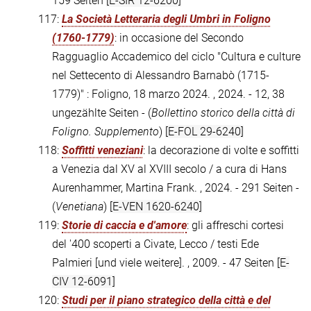
159 Seiten
[E-SIR 12-6200]
117:
La Società Letteraria degli Umbri in Foligno
(1760-1779)
: in occasione del Secondo
Ragguaglio Accademico del ciclo "Cultura e culture
nel Settecento di Alessandro Barnabò (1715-
1779)" : Foligno, 18 marzo 2024. , 2024. - 12, 38
ungezählte Seiten - (
Bollettino storico della città di
Foligno. Supplemento
)
[E-FOL 29-6240]
118:
Soffitti veneziani
: la decorazione di volte e soffitti
a Venezia dal XV al XVIII secolo / a cura di Hans
Aurenhammer, Martina Frank. , 2024. - 291 Seiten -
(
Venetiana
)
[E-VEN 1620-6240]
119:
Storie di caccia e d'amore
: gli affreschi cortesi
del '400 scoperti a Civate, Lecco / testi Ede
Palmieri [und viele weitere]. , 2009. - 47 Seiten
[E-
CIV 12-6091]
120:
Studi per il piano strategico della città e del