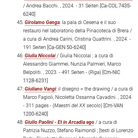
/ Andrea Bacchi. , 2024. - 31 Seiten
[Ca-COL 7435-
6240]
45:
Girolamo Genga
: la pala di Cesena e il suo
restauro nel laboratorio della Pinacoteca di Brera /
a cura di Andrea Carini, Cristina Quattrini. , 2024. -
191 Seiten
[Ca-GEN 50-6240]
46:
Giulia Niccolai
/ Giulia Niccolai ; a cura di
Alessandro Giammei, Nunzia Palmieri, Marco
Belpoliti. , 2023. - 491 Seiten - (
Riga
)
[Cm-NIC
1128-6231]
47:
Giuliano Vangi
: il disegno = the drawing / a cura di
Marco Fagioli, Nicoletta Ossanna Cavadini. , 2024.
- 311 pages - (
Maestri del XX secolo
)
[Cm-VAN
1200-6240]
48:
Giulio Paolini - Et in Arcadia ego
/ a cura di
Patrizia Nuzzo, Stefano Raimondi ; [testi di Lorenzo