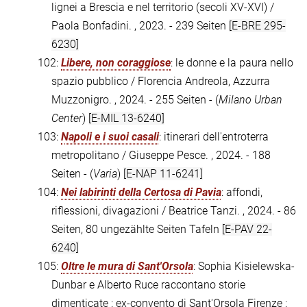
lignei a Brescia e nel territorio (secoli XV-XVI) /
Paola Bonfadini. , 2023. - 239 Seiten
[E-BRE 295-
6230]
102:
Libere, non coraggiose
: le donne e la paura nello
spazio pubblico / Florencia Andreola, Azzurra
Muzzonigro. , 2024. - 255 Seiten - (
Milano Urban
Center
)
[E-MIL 13-6240]
103:
Napoli e i suoi casali
: itinerari dell'entroterra
metropolitano / Giuseppe Pesce. , 2024. - 188
Seiten - (
Varia
)
[E-NAP 11-6241]
104:
Nei labirinti della Certosa di Pavia
: affondi,
riflessioni, divagazioni / Beatrice Tanzi. , 2024. - 86
Seiten, 80 ungezählte Seiten Tafeln
[E-PAV 22-
6240]
105:
Oltre le mura di Sant'Orsola
: Sophia Kisielewska-
Dunbar e Alberto Ruce raccontano storie
dimenticate : ex-convento di Sant'Orsola Firenze :