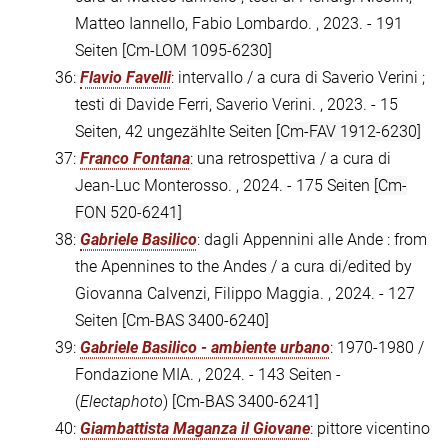
Matteo Iannello, Fabio Lombardo. , 2023. - 191
Seiten
[Cm-LOM 1095-6230]
36:
Flavio Favelli
: intervallo / a cura di Saverio Verini ;
testi di Davide Ferri, Saverio Verini. , 2023. - 15
Seiten, 42 ungezählte Seiten
[Cm-FAV 1912-6230]
37:
Franco Fontana
: una retrospettiva / a cura di
Jean-Luc Monterosso. , 2024. - 175 Seiten
[Cm-
FON 520-6241]
38:
Gabriele Basilico
: dagli Appennini alle Ande : from
the Apennines to the Andes / a cura di/edited by
Giovanna Calvenzi, Filippo Maggia. , 2024. - 127
Seiten
[Cm-BAS 3400-6240]
39:
Gabriele Basilico - ambiente urbano
: 1970-1980 /
Fondazione MIA. , 2024. - 143 Seiten -
(
Electaphoto
)
[Cm-BAS 3400-6241]
40:
Giambattista Maganza il Giovane
: pittore vicentino