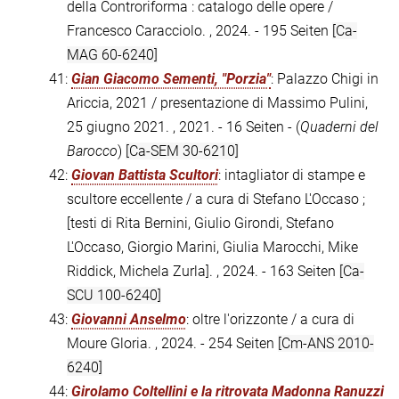
della Controriforma : catalogo delle opere /
Francesco Caracciolo. , 2024. - 195 Seiten
[Ca-
MAG 60-6240]
41:
Gian Giacomo Sementi, "Porzia"
: Palazzo Chigi in
Ariccia, 2021 / presentazione di Massimo Pulini,
25 giugno 2021. , 2021. - 16 Seiten - (
Quaderni del
Barocco
)
[Ca-SEM 30-6210]
42:
Giovan Battista Scultori
: intagliator di stampe e
scultore eccellente / a cura di Stefano L'Occaso ;
[testi di Rita Bernini, Giulio Girondi, Stefano
L'Occaso, Giorgio Marini, Giulia Marocchi, Mike
Riddick, Michela Zurla]. , 2024. - 163 Seiten
[Ca-
SCU 100-6240]
43:
Giovanni Anselmo
: oltre l'orizzonte / a cura di
Moure Gloria. , 2024. - 254 Seiten
[Cm-ANS 2010-
6240]
44:
Girolamo Coltellini e la ritrovata Madonna Ranuzzi