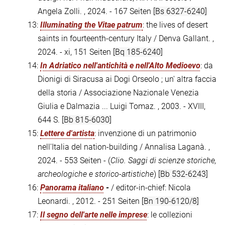
Angela Zolli. , 2024. - 167 Seiten
[Bs 6327-6240]
13:
Illuminating the Vitae patrum
: the lives of desert
saints in fourteenth-century Italy / Denva Gallant. ,
2024. - xi, 151 Seiten
[Bq 185-6240]
14:
In Adriatico nell'antichità e nell'Alto Medioevo
: da
Dionigi di Siracusa ai Dogi Orseolo ; un' altra faccia
della storia / Associazione Nazionale Venezia
Giulia e Dalmazia ... Luigi Tomaz. , 2003. - XVIII,
644 S.
[Bb 815-6030]
15:
Lettere d'artista
: invenzione di un patrimonio
nell'Italia del nation-building / Annalisa Laganà. ,
2024. - 553 Seiten - (
Clio. Saggi di scienze storiche,
archeologiche e storico-artistiche
)
[Bb 532-6243]
16:
Panorama italiano
-
/ editor-in-chief: Nicola
Leonardi. , 2012. - 251 Seiten
[Bn 190-6120/8]
17:
Il segno dell'arte nelle imprese
: le collezioni