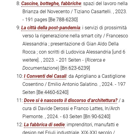
8:
Cascine, botteghe, fabbriche
: spazi del lavoro nella
Brianza del Novecento / Tiziano Casartelli. , 2023.
- 191 pages
[Be 788-6230]
9:
La città della post-pandemia
: i servizi di prossimità
verso la rigenerazione nella smart city / Francesco
Alessandria ; presentazione di Gian Aldo Della
Rocca ; con scritti di Ludovica Alessandria [und 6
weitere]. , 2023. - 201 Seiten - (
Ricerca e
Documentazione
)
[Bn 623-6239]
10:
I Conventi dei Casali
: da Aprigliano a Castiglione
Cosentino / Emilio Antonio Salatino. , 2024. - 197
Seiten
[Be 4460-6240]
11:
Dove si è nascosto il discorso d'architettura?
/ a
cura di Davide Derossi e Franco Lattes, In/Arch
Piemonte. , 2024. - 63 Seiten
[Bn 90-6240]
12:
La fabbrica di sedie
: imprenditori, manufatti e
design nel Friuli industriale, XIX-XXI secolo /