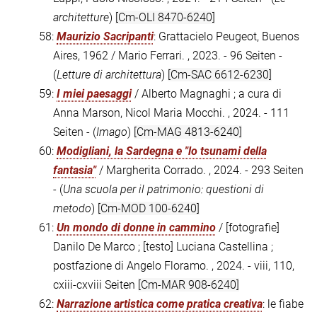
architetture
)
[Cm-OLI 8470-6240]
58:
Maurizio Sacripanti
: Grattacielo Peugeot, Buenos
Aires, 1962 / Mario Ferrari. , 2023. - 96 Seiten -
(
Letture di architettura
)
[Cm-SAC 6612-6230]
59:
I miei paesaggi
/ Alberto Magnaghi ; a cura di
Anna Marson, Nicol Maria Mocchi. , 2024. - 111
Seiten - (
Imago
)
[Cm-MAG 4813-6240]
60:
Modigliani, la Sardegna e "lo tsunami della
fantasia"
/ Margherita Corrado. , 2024. - 293 Seiten
- (
Una scuola per il patrimonio: questioni di
metodo
)
[Cm-MOD 100-6240]
61:
Un mondo di donne in cammino
/ [fotografie]
Danilo De Marco ; [testo] Luciana Castellina ;
postfazione di Angelo Floramo. , 2024. - viii, 110,
cxiii-cxviii Seiten
[Cm-MAR 908-6240]
62:
Narrazione artistica come pratica creativa
: le fiabe