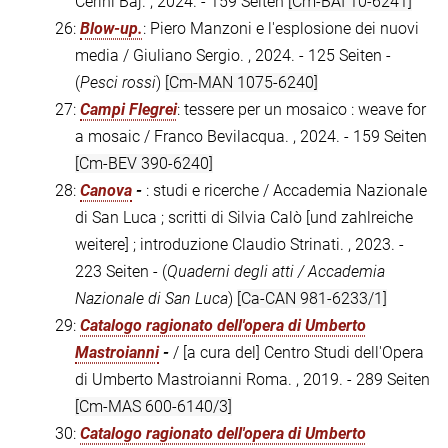
Cerini Baj. , 2024. - 159 Seiten
[Cm-BAI 10-6241]
26:
Blow-up.
: Piero Manzoni e l'esplosione dei nuovi
media / Giuliano Sergio. , 2024. - 125 Seiten -
(
Pesci rossi
)
[Cm-MAN 1075-6240]
27:
Campi Flegrei
: tessere per un mosaico : weave for
a mosaic / Franco Bevilacqua. , 2024. - 159 Seiten
[Cm-BEV 390-6240]
28:
Canova
-
: studi e ricerche / Accademia Nazionale
di San Luca ; scritti di Silvia Calò [und zahlreiche
weitere] ; introduzione Claudio Strinati. , 2023. -
223 Seiten - (
Quaderni degli atti / Accademia
Nazionale di San Luca
)
[Ca-CAN 981-6233/1]
29:
Catalogo ragionato dell'opera di Umberto
Mastroianni
-
/ [a cura del] Centro Studi dell'Opera
di Umberto Mastroianni Roma. , 2019. - 289 Seiten
[Cm-MAS 600-6140/3]
30:
Catalogo ragionato dell'opera di Umberto