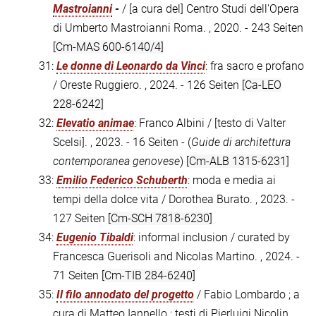
Mastroianni
-
/ [a cura del] Centro Studi dell'Opera
di Umberto Mastroianni Roma. , 2020. - 243 Seiten
[Cm-MAS 600-6140/4]
31:
Le donne di Leonardo da Vinci
: fra sacro e profano
/ Oreste Ruggiero. , 2024. - 126 Seiten
[Ca-LEO
228-6242]
32:
Elevatio animae
: Franco Albini / [testo di Valter
Scelsi]. , 2023. - 16 Seiten - (
Guide di architettura
contemporanea genovese
)
[Cm-ALB 1315-6231]
33:
Emilio Federico Schuberth
: moda e media ai
tempi della dolce vita / Dorothea Burato. , 2023. -
127 Seiten
[Cm-SCH 7818-6230]
34:
Eugenio Tibaldi
: informal inclusion / curated by
Francesca Guerisoli and Nicolas Martino. , 2024. -
71 Seiten
[Cm-TIB 284-6240]
35:
Il filo annodato del progetto
/ Fabio Lombardo ; a
cura di Matteo Iannello ; testi di Pierluigi Nicolin,