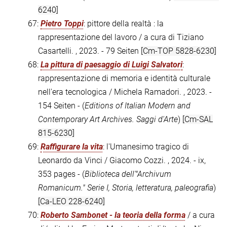
6240]
67:
Pietro Toppi
: pittore della realtà : la
rappresentazione del lavoro / a cura di Tiziano
Casartelli. , 2023. - 79 Seiten
[Cm-TOP 5828-6230]
68:
La pittura di paesaggio di Luigi Salvatori
:
rappresentazione di memoria e identità culturale
nell'era tecnologica / Michela Ramadori. , 2023. -
154 Seiten - (
Editions of Italian Modern and
Contemporary Art Archives. Saggi d'Arte
)
[Cm-SAL
815-6230]
69:
Raffigurare la vita
: l'Umanesimo tragico di
Leonardo da Vinci / Giacomo Cozzi. , 2024. - ix,
353 pages - (
Biblioteca dell'"Archivum
Romanicum." Serie I, Storia, letteratura, paleografia
)
[Ca-LEO 228-6240]
70:
Roberto Sambonet - la teoria della forma
/ a cura