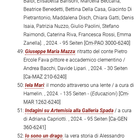
Balbi, Elisabetta Barisoni, Marcella Beccaria,
Beatrice Benedetti, Bettina Della Casa, Giacinto Di
Pietrantonio, Maddalena Disch, Chiara Gatti, Denis
Isaia, Patrizia Nuzzo, Giulio Paolini, Stefano
Raimondi, Caterina Riva, Francesca Rossi, Emma
Zanella]. , 2024. - 95 Seiten
[Cm-PAO 3000-6240]
49:
Giuseppe Maria Mazza
: ritratto del conte Pietro
Ercole Fava pittore e accademico clementino /
Andrea Bacchi, Davide Lipari. , 2024. - 30 Seiten
[Ca-MAZ 210-6240]
50:
Iela Mari
: il mondo attraverso una lente / a cura di
Hamelin. , 2024. - 135 Seiten - (
Educazioni
)
[Cm-
MAR 1262-6240]
51:
Indagini su Artemisia alla Galleria Spada
/ a cura
di Adriana Capriotti. , 2024. - 95 Seiten
[Ca-GEN
360-6241]
52:
Io sono un drago
: la vera storia di Alessandro