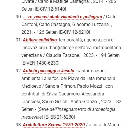
Civate / Carlo e Matilde Castagna. , 2014. - 286
Seiten
[E-CIV 12-6140]
90:
... re vescovi abati viandanti e pellegrini
/ Carlo
Cantoni, Carlo Castagna, Giacomo Luzzana. ,
2021. - 126 Seiten
[E-CIV 12-6210]
91:
Abitare collettivo
: temporalità, rigenerazioni e
innovazioni urban(istich)e nell'area metropolitana
veneziana / Claudia Faraone. , 2023. - 194 Seiten
[E-VEN 1430-6230]
92:
Antichi paesaggi a Jesolo
: trasformazioni
ambientali alle foci del Piave dall'età romana al
Medioevo / Sandra Primon, Paolo Mozzi ; con
contributi di Silvia Cadamuro, Alessandra
Cianciosi, Sauro Gelichi, Anita Granzo. , 2023. - 82
Seiten - (
Serie dell'insegnamento di archeologia
medievale
)
[E-IES 21-6230]
93:
Architetture Senesi 1970-2020
/ a cura di Mauro