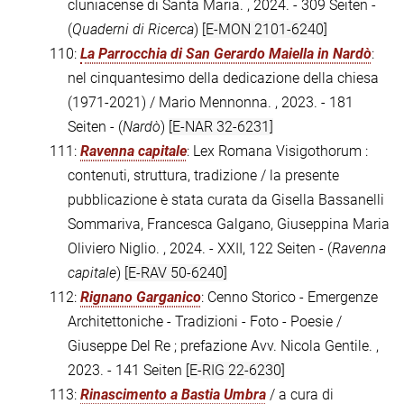
cluniacense di Santa Maria. , 2024. - 309 Seiten -
(
Quaderni di Ricerca
)
[E-MON 2101-6240]
110:
La Parrocchia di San Gerardo Maiella in Nardò
:
nel cinquantesimo della dedicazione della chiesa
(1971-2021) / Mario Mennonna. , 2023. - 181
Seiten - (
Nardò
)
[E-NAR 32-6231]
111:
Ravenna capitale
: Lex Romana Visigothorum :
contenuti, struttura, tradizione / la presente
pubblicazione è stata curata da Gisella Bassanelli
Sommariva, Francesca Galgano, Giuseppina Maria
Oliviero Niglio. , 2024. - XXII, 122 Seiten - (
Ravenna
capitale
)
[E-RAV 50-6240]
112:
Rignano Garganico
: Cenno Storico - Emergenze
Architettoniche - Tradizioni - Foto - Poesie /
Giuseppe Del Re ; prefazione Avv. Nicola Gentile. ,
2023. - 141 Seiten
[E-RIG 22-6230]
113:
Rinascimento a Bastia Umbra
/ a cura di