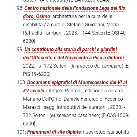
98:
Centro nazionale della Fondazione Lega del filo
d'oro, Osimo
: architettura per la cura delle
disabilità / a cura di Stefano Guidarini, Maria
Raffaella Tamburi. , 2023. - 144 Seiten
[E-OSI 40-
6230]
99:
Un contributo alla storia di parchi e giardini
dell'Ottocento e del Novecento a Pisa e dintorni
. ,
2022. - x, 172 Seiten - (
Il rintocco del campano
)
[E-
PIS 19-6220]
100:
Documenti epigrafici di Montecassino dal VI al
XV secolo
/ Angelo Pantoni ; edizione a cura di
Mariano Dell'Omo, Daniele Ferraiuolo, Federico
Marazzi ; saggi introduttivi dei curatori. , 2020. -
732 Seiten - (
Miscellanea cassinese
)
[E-CAS 1509-
6200]
101:
Frammenti di vite dipinte
: nuovi studi sui soffitti