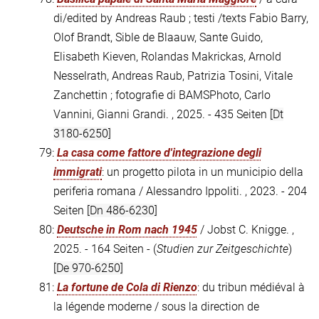
di/edited by Andreas Raub ; testi /texts Fabio Barry,
Olof Brandt, Sible de Blaauw, Sante Guido,
Elisabeth Kieven, Rolandas Makrickas, Arnold
Nesselrath, Andreas Raub, Patrizia Tosini, Vitale
Zanchettin ; fotografie di BAMSPhoto, Carlo
Vannini, Gianni Grandi. , 2025. - 435 Seiten
[Dt
3180-6250]
79:
La casa come fattore d'integrazione degli
immigrati
: un progetto pilota in un municipio della
periferia romana / Alessandro Ippoliti. , 2023. - 204
Seiten
[Dn 486-6230]
80:
Deutsche in Rom nach 1945
/ Jobst C. Knigge. ,
2025. - 164 Seiten - (
Studien zur Zeitgeschichte
)
[De 970-6250]
81:
La fortune de Cola di Rienzo
: du tribun médiéval à
la légende moderne / sous la direction de