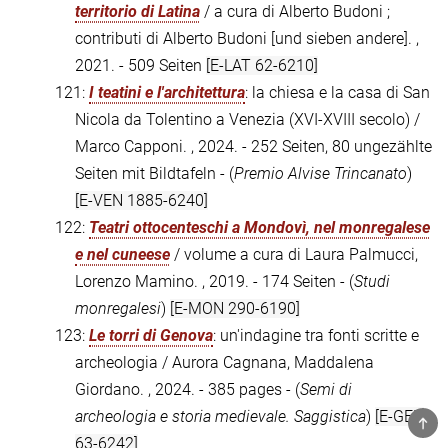
territorio di Latina
/ a cura di Alberto Budoni ;
contributi di Alberto Budoni [und sieben andere]. ,
2021. - 509 Seiten
[E-LAT 62-6210]
121:
I teatini e l'architettura
: la chiesa e la casa di San
Nicola da Tolentino a Venezia (XVI-XVIII secolo) /
Marco Capponi. , 2024. - 252 Seiten, 80 ungezählte
Seiten mit Bildtafeln - (
Premio Alvise Trincanato
)
[E-VEN 1885-6240]
122:
Teatri ottocenteschi a Mondovì, nel monregalese
e nel cuneese
/ volume a cura di Laura Palmucci,
Lorenzo Mamino. , 2019. - 174 Seiten - (
Studi
monregalesi
)
[E-MON 290-6190]
123:
Le torri di Genova
: un'indagine tra fonti scritte e
archeologia / Aurora Cagnana, Maddalena
Giordano. , 2024. - 385 pages - (
Semi di
archeologia e storia medievale. Saggistica
)
[E-GEN
TOP
63-6242]