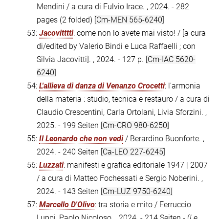
Mendini / a cura di Fulvio Irace. , 2024. - 282
pages (2 folded)
[Cm-MEN 565-6240]
53:
Jacovitttti
: come non lo avete mai visto! / [a cura
di/edited by Valerio Bindi e Luca Raffaelli ; con
Silvia Jacovitti]. , 2024. - 127 p.
[Cm-IAC 5620-
6240]
54:
L'allieva di danza di Venanzo Crocetti
: l'armonia
della materia : studio, tecnica e restauro / a cura di
Claudio Crescentini, Carla Ortolani, Livia Sforzini. ,
2025. - 199 Seiten
[Cm-CRO 980-6250]
55:
Il Leonardo che non vedi
/ Berardino Buonforte. ,
2024. - 240 Seiten
[Ca-LEO 227-6245]
56:
Luzzati
: manifesti e grafica editoriale 1947 | 2007
/ a cura di Matteo Fochessati e Sergio Noberini. ,
2024. - 143 Seiten
[Cm-LUZ 9750-6240]
57:
Marcello D'Olivo
: tra storia e mito / Ferruccio
Luppi, Paolo Nicoloso. , 2024. - 214 Seiten - (
Le