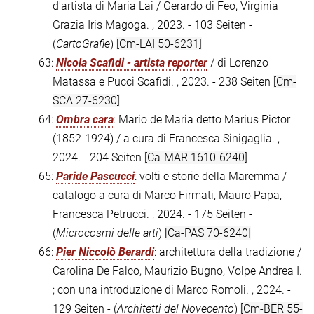
d'artista di Maria Lai / Gerardo di Feo, Virginia
Grazia Iris Magoga. , 2023. - 103 Seiten -
(
CartoGrafie
)
[Cm-LAI 50-6231]
63:
Nicola Scafidi - artista reporter
/ di Lorenzo
Matassa e Pucci Scafidi. , 2023. - 238 Seiten
[Cm-
SCA 27-6230]
64:
Ombra cara
: Mario de Maria detto Marius Pictor
(1852-1924) / a cura di Francesca Sinigaglia. ,
2024. - 204 Seiten
[Ca-MAR 1610-6240]
65:
Paride Pascucci
: volti e storie della Maremma /
catalogo a cura di Marco Firmati, Mauro Papa,
Francesca Petrucci. , 2024. - 175 Seiten -
(
Microcosmi delle arti
)
[Ca-PAS 70-6240]
66:
Pier Niccolò Berardi
: architettura della tradizione /
Carolina De Falco, Maurizio Bugno, Volpe Andrea I.
; con una introduzione di Marco Romoli. , 2024. -
129 Seiten - (
Architetti del Novecento
)
[Cm-BER 55-