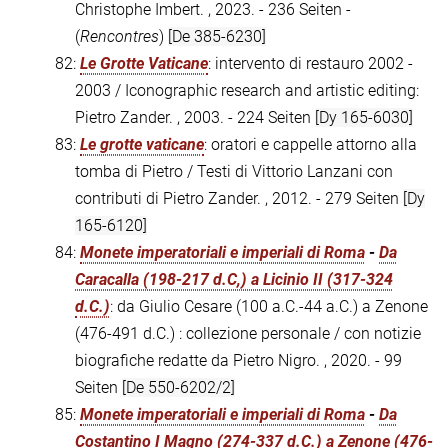
Christophe Imbert. , 2023. - 236 Seiten -
(
Rencontres
)
[De 385-6230]
82:
Le Grotte Vaticane
: intervento di restauro 2002 -
2003 / Iconographic research and artistic editing:
Pietro Zander. , 2003. - 224 Seiten
[Dy 165-6030]
83:
Le grotte vaticane
: oratori e cappelle attorno alla
tomba di Pietro / Testi di Vittorio Lanzani con
contributi di Pietro Zander. , 2012. - 279 Seiten
[Dy
165-6120]
84:
Monete imperatoriali e imperiali di Roma
-
Da
Caracalla (198-217 d.C,) a Licinio II (317-324
d.C.)
: da Giulio Cesare (100 a.C.-44 a.C.) a Zenone
(476-491 d.C.) : collezione personale / con notizie
biografiche redatte da Pietro Nigro. , 2020. - 99
Seiten
[De 550-6202/2]
85:
Monete imperatoriali e imperiali di Roma
-
Da
Costantino I Magno (274-337 d.C.) a Zenone (476-