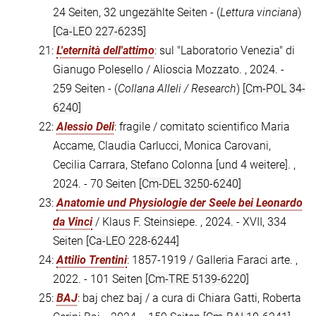
24 Seiten, 32 ungezählte Seiten - (
Lettura vinciana
)
[Ca-LEO 227-6235]
21:
L'eternità dell'attimo
: sul "Laboratorio Venezia" di
Gianugo Polesello / Alioscia Mozzato. , 2024. -
259 Seiten - (
Collana Alleli / Research
)
[Cm-POL 34-
6240]
22:
Alessio Deli
: fragile / comitato scientifico Maria
Accame, Claudia Carlucci, Monica Carovani,
Cecilia Carrara, Stefano Colonna [und 4 weitere]. ,
2024. - 70 Seiten
[Cm-DEL 3250-6240]
23:
Anatomie und Physiologie der Seele bei Leonardo
da Vinci
/ Klaus F. Steinsiepe. , 2024. - XVII, 334
Seiten
[Ca-LEO 228-6244]
24:
Attilio Trentini
: 1857-1919 / Galleria Faraci arte. ,
2022. - 101 Seiten
[Cm-TRE 5139-6220]
25:
BAJ
: baj chez baj / a cura di Chiara Gatti, Roberta