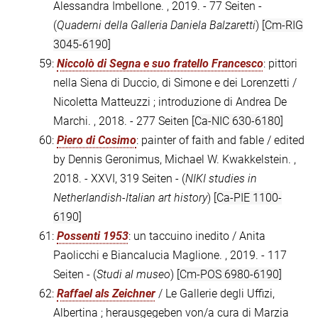
Alessandra Imbellone. , 2019. - 77 Seiten -
(
Quaderni della Galleria Daniela Balzaretti
)
[Cm-RIG
3045-6190]
59:
Niccolò di Segna e suo fratello Francesco
: pittori
nella Siena di Duccio, di Simone e dei Lorenzetti /
Nicoletta Matteuzzi ; introduzione di Andrea De
Marchi. , 2018. - 277 Seiten
[Ca-NIC 630-6180]
60:
Piero di Cosimo
: painter of faith and fable / edited
by Dennis Geronimus, Michael W. Kwakkelstein. ,
2018. - XXVI, 319 Seiten - (
NIKI studies in
Netherlandish-Italian art history
)
[Ca-PIE 1100-
6190]
61:
Possenti 1953
: un taccuino inedito / Anita
Paolicchi e Biancalucia Maglione. , 2019. - 117
Seiten - (
Studi al museo
)
[Cm-POS 6980-6190]
62:
Raffael als Zeichner
/ Le Gallerie degli Uffizi,
Albertina ; herausgegeben von/a cura di Marzia