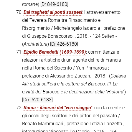
romane
)
[Dr 849-6180]
70:
Dai traghetti ai ponti sospesi
: l'attraversamento
del Tevere a Roma tra Rinascimento e
Risorgimento / Michelangelo Iadarola ; prefazione
di Giuseppe Bonaccorso. , 2018. - 124 Seiten -
(
Architettura
)
[Dr 426-6180]
71:
Elpidio Benedetti (1609-1690)
: committenza e
relazioni artistiche di un agente del re di Francia
nella Roma del Seicento / Yuri Primarosa ;
prefazione di Alessandro Zuccari. , 2018 - (
Collana
Alti studi sull'età e la cultura del Barocco. III, La
civiltà del Barocco e le declinazioni della “Historia”
)
[Dm 620-6183]
72:
Roma - itinerari del "vero viaggio"
: con la mente e
gli occhi degli scrittori e dei pittori del passato /
Renato Mammucari ; prefazione Letizia Lanzetta ;
introduzione Vincenzo De Caprio. , 2018. - 166