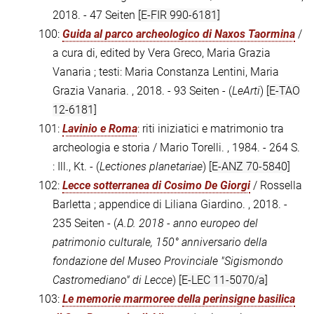
2018. - 47 Seiten
[E-FIR 990-6181]
100:
Guida al parco archeologico di Naxos Taormina
/
a cura di, edited by Vera Greco, Maria Grazia
Vanaria ; testi: Maria Constanza Lentini, Maria
Grazia Vanaria. , 2018. - 93 Seiten - (
LeArti
)
[E-TAO
12-6181]
101:
Lavinio e Roma
: riti iniziatici e matrimonio tra
archeologia e storia / Mario Torelli. , 1984. - 264 S.
: Ill., Kt. - (
Lectiones planetariae
)
[E-ANZ 70-5840]
102:
Lecce sotterranea di Cosimo De Giorgi
/ Rossella
Barletta ; appendice di Liliana Giardino. , 2018. -
235 Seiten - (
A.D. 2018 - anno europeo del
patrimonio culturale, 150° anniversario della
fondazione del Museo Provinciale "Sigismondo
Castromediano" di Lecce
)
[E-LEC 11-5070/a]
103:
Le memorie marmoree della perinsigne basilica