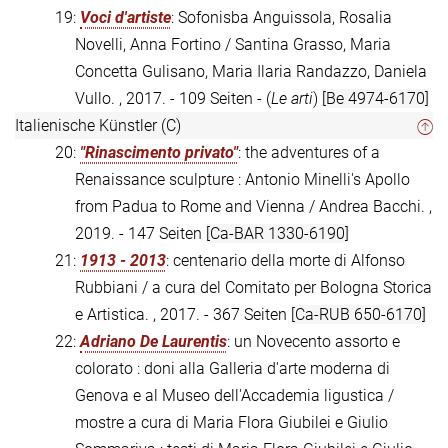
19:
Voci d'artiste
: Sofonisba Anguissola, Rosalia
Novelli, Anna Fortino / Santina Grasso, Maria
Concetta Gulisano, Maria Ilaria Randazzo, Daniela
Vullo. , 2017. - 109 Seiten - (
Le arti
)
[Be 4974-6170]
Italienische Künstler (C)
20:
"Rinascimento privato"
: the adventures of a
Renaissance sculpture : Antonio Minelli's Apollo
from Padua to Rome and Vienna / Andrea Bacchi. ,
2019. - 147 Seiten
[Ca-BAR 1330-6190]
21:
1913 - 2013
: centenario della morte di Alfonso
Rubbiani / a cura del Comitato per Bologna Storica
e Artistica. , 2017. - 367 Seiten
[Ca-RUB 650-6170]
22:
Adriano De Laurentis
: un Novecento assorto e
colorato : doni alla Galleria d'arte moderna di
Genova e al Museo dell'Accademia ligustica /
mostre a cura di Maria Flora Giubilei e Giulio