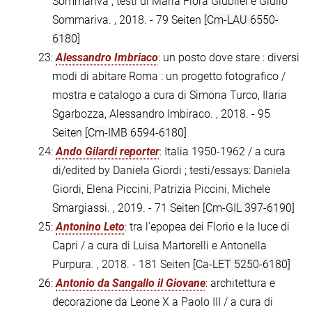
Sommariva ; testi di Maria Flora Giubilei e Giulio
Sommariva. , 2018. - 79 Seiten
[Cm-LAU 6550-
6180]
23:
Alessandro Imbriaco
: un posto dove stare : diversi
modi di abitare Roma : un progetto fotografico /
mostra e catalogo a cura di Simona Turco, Ilaria
Sgarbozza, Alessandro Imbiraco. , 2018. - 95
Seiten
[Cm-IMB 6594-6180]
24:
Ando Gilardi reporter
: Italia 1950-1962 / a cura
di/edited by Daniela Giordi ; testi/essays: Daniela
Giordi, Elena Piccini, Patrizia Piccini, Michele
Smargiassi. , 2019. - 71 Seiten
[Cm-GIL 397-6190]
25:
Antonino Leto
: tra l'epopea dei Florio e la luce di
Capri / a cura di Luisa Martorelli e Antonella
Purpura. , 2018. - 181 Seiten
[Ca-LET 5250-6180]
26:
Antonio da Sangallo il Giovane
: architettura e
decorazione da Leone X a Paolo III / a cura di