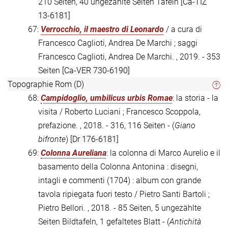
210 Seiten, 40 ungezählte Seiten Tafeln
[Ca-TIZ
13-6181]
67:
Verrocchio, il maestro di Leonardo
/ a cura di
Francesco Caglioti, Andrea De Marchi ; saggi
Francesco Caglioti, Andrea De Marchi. , 2019. - 353
Seiten
[Ca-VER 730-6190]
Topographie Rom (D)
68:
Campidoglio, umbilicus urbis Romae
: la storia - la
visita / Roberto Luciani ; Francesco Scoppola,
prefazione. , 2018. - 316, 116 Seiten - (
Giano
bifronte
)
[Dr 176-6181]
69:
Colonna Aureliana
: la colonna di Marco Aurelio e il
basamento della Colonna Antonina : disegni,
intagli e commenti (1704) : album con grande
tavola ripiegata fuori testo / Pietro Santi Bartoli ;
Pietro Bellori. , 2018. - 85 Seiten, 5 ungezählte
Seiten Bildtafeln, 1 gefaltetes Blatt - (
Antichità