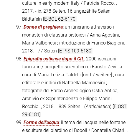
culture in early modern Italy / Patricia Rocco. ,
2017. - ix, 278 Seiten, 16 ungezählte Seiten
Bildtafeln
[E-BOL 62-6170]
97:
Donne di preghiera
: un itinerario attraverso i
monasteri di clausura pistoiesi / Anna Agostini,
Maria Valbonesi ; introduzione di Franco Biagioni. ,
2018. - 77 Seiten
[E-PIS 109-6180]
98:
Epigrafia ostiense dopo il CIL
: 2000 iscrizioni
funerarie / progretto scientifico di Fausto Zevi ; a
cura di Maria Letizia Caldelli [und 7 weitere] ; cura
editorale e indici di Raffaella Marchesini ;
fotografie del Parco Archeologico Ostia Antica,
Archivio ex Soprintendenza e Filippo Marini
Recchia. , 2018. - 839 Seiten - (
Antichistica
)
[E-OST
29-6181]
99:
Forme dell'acqua
: il tema dell'acqua nelle fontane
e sculture del giardino di Boboli / Donatella Chiari. ,