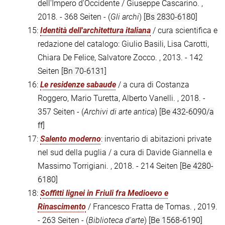
dell'Impero d'Occidente / Giuseppe Cascarino. ,
2018. - 368 Seiten - (
Gli archi
)
[Bs 2830-6180]
15:
Identità dell'architettura italiana
/ cura scientifica e
redazione del catalogo: Giulio Basili, Lisa Carotti,
Chiara De Felice, Salvatore Zocco. , 2013. - 142
Seiten
[Bn 70-6131]
16:
Le residenze sabaude
/ a cura di Costanza
Roggero, Mario Turetta, Alberto Vanelli. , 2018. -
357 Seiten - (
Archivi di arte antica
)
[Be 432-6090/a
ff]
17:
Salento moderno
: inventario di abitazioni private
nel sud della puglia / a cura di Davide Giannella e
Massimo Torrigiani. , 2018. - 214 Seiten
[Be 4280-
6180]
18:
Soffitti lignei in Friuli fra Medioevo e
Rinascimento
/ Francesco Fratta de Tomas. , 2019.
- 263 Seiten - (
Biblioteca d'arte
)
[Be 1568-6190]