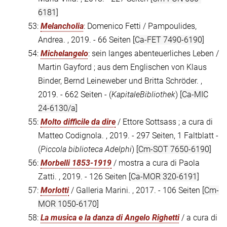
6181]
53:
Melancholia
: Domenico Fetti / Pampoulides,
Andrea. , 2019. - 66 Seiten
[Ca-FET 7490-6190]
54:
Michelangelo
: sein langes abenteuerliches Leben /
Martin Gayford ; aus dem Englischen von Klaus
Binder, Bernd Leineweber und Britta Schröder. ,
2019. - 662 Seiten - (
KapitaleBibliothek
)
[Ca-MIC
24-6130/a]
55:
Molto difficile da dire
/ Ettore Sottsass ; a cura di
Matteo Codignola. , 2019. - 297 Seiten, 1 Faltblatt -
(
Piccola biblioteca Adelphi
)
[Cm-SOT 7650-6190]
56:
Morbelli 1853-1919
/ mostra a cura di Paola
Zatti. , 2019. - 126 Seiten
[Ca-MOR 320-6191]
57:
Morlotti
/ Galleria Marini. , 2017. - 106 Seiten
[Cm-
MOR 1050-6170]
58:
La musica e la danza di Angelo Righetti
/ a cura di