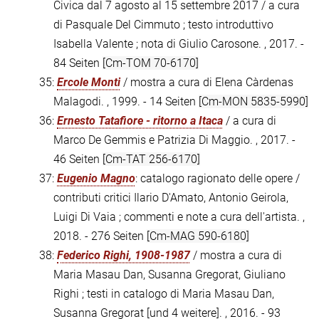
Civica dal 7 agosto al 15 settembre 2017 / a cura
di Pasquale Del Cimmuto ; testo introduttivo
Isabella Valente ; nota di Giulio Carosone. , 2017. -
84 Seiten
[Cm-TOM 70-6170]
35:
Ercole Monti
/ mostra a cura di Elena Càrdenas
Malagodi. , 1999. - 14 Seiten
[Cm-MON 5835-5990]
36:
Ernesto Tatafiore - ritorno a Itaca
/ a cura di
Marco De Gemmis e Patrizia Di Maggio. , 2017. -
46 Seiten
[Cm-TAT 256-6170]
37:
Eugenio Magno
: catalogo ragionato delle opere /
contributi critici Ilario D'Amato, Antonio Geirola,
Luigi Di Vaia ; commenti e note a cura dell'artista. ,
2018. - 276 Seiten
[Cm-MAG 590-6180]
38:
Federico Righi, 1908-1987
/ mostra a cura di
Maria Masau Dan, Susanna Gregorat, Giuliano
Righi ; testi in catalogo di Maria Masau Dan,
Susanna Gregorat [und 4 weitere]. , 2016. - 93