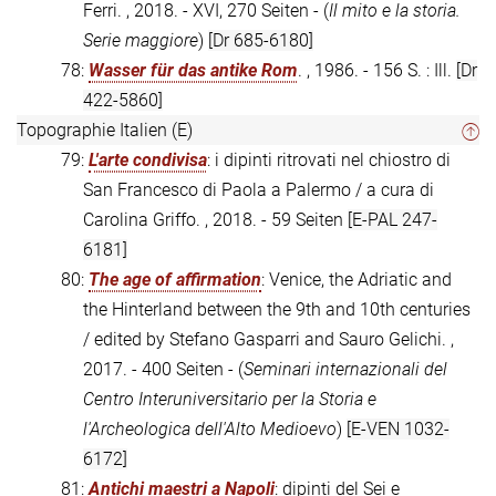
Ferri. , 2018. - XVI, 270 Seiten - (
Il mito e la storia.
Serie maggiore
)
[Dr 685-6180]
78:
Wasser für das antike Rom
. , 1986. - 156 S. : Ill.
[Dr
422-5860]
Topographie Italien (E)
79:
L'arte condivisa
: i dipinti ritrovati nel chiostro di
San Francesco di Paola a Palermo / a cura di
Carolina Griffo. , 2018. - 59 Seiten
[E-PAL 247-
6181]
80:
The age of affirmation
: Venice, the Adriatic and
the Hinterland between the 9th and 10th centuries
/ edited by Stefano Gasparri and Sauro Gelichi. ,
2017. - 400 Seiten - (
Seminari internazionali del
Centro Interuniversitario per la Storia e
l'Archeologica dell'Alto Medioevo
)
[E-VEN 1032-
6172]
81:
Antichi maestri a Napoli
: dipinti del Sei e