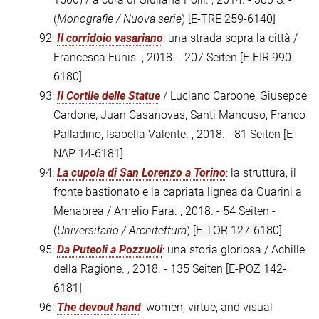
(
Monografie / Nuova serie
)
[E-TRE 259-6140]
92:
Il corridoio vasariano
: una strada sopra la città /
Francesca Funis. , 2018. - 207 Seiten
[E-FIR 990-
6180]
93:
Il Cortile delle Statue
/ Luciano Carbone, Giuseppe
Cardone, Juan Casanovas, Santi Mancuso, Franco
Palladino, Isabella Valente. , 2018. - 81 Seiten
[E-
NAP 14-6181]
94:
La cupola di San Lorenzo a Torino
: la struttura, il
fronte bastionato e la capriata lignea da Guarini a
Menabrea / Amelio Fara. , 2018. - 54 Seiten -
(
Universitario / Architettura
)
[E-TOR 127-6180]
95:
Da Puteoli a Pozzuoli
: una storia gloriosa / Achille
della Ragione. , 2018. - 135 Seiten
[E-POZ 142-
6181]
96:
The devout hand
: women, virtue, and visual