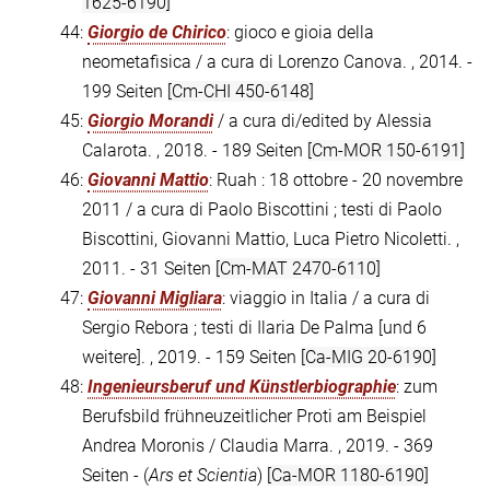
1625-6190]
44:
Giorgio de Chirico
: gioco e gioia della
neometafisica / a cura di Lorenzo Canova. , 2014. -
199 Seiten
[Cm-CHI 450-6148]
45:
Giorgio Morandi
/ a cura di/edited by Alessia
Calarota. , 2018. - 189 Seiten
[Cm-MOR 150-6191]
46:
Giovanni Mattio
: Ruah : 18 ottobre - 20 novembre
2011 / a cura di Paolo Biscottini ; testi di Paolo
Biscottini, Giovanni Mattio, Luca Pietro Nicoletti. ,
2011. - 31 Seiten
[Cm-MAT 2470-6110]
47:
Giovanni Migliara
: viaggio in Italia / a cura di
Sergio Rebora ; testi di Ilaria De Palma [und 6
weitere]. , 2019. - 159 Seiten
[Ca-MIG 20-6190]
48:
Ingenieursberuf und Künstlerbiographie
: zum
Berufsbild frühneuzeitlicher Proti am Beispiel
Andrea Moronis / Claudia Marra. , 2019. - 369
Seiten - (
Ars et Scientia
)
[Ca-MOR 1180-6190]