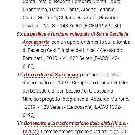
Contri ; testi di Roberta Bombardi Contri, Laura
Buonamico, Tiziana Contri, Alberto Ferraresi,
Chiara Guarnieri, Stefano Guizzardi, Giovanni
Silvagni. , 2018. - 143 Seiten
[E-CEN 152-6180]
86:
La basilica e l'insigne collegiata di Santa Cecilia in
Acquasparta
: con un approfondimento sulla tomba
di Federico Cesi Principe dei Lincei / Alessandro
Fortunati. , 2018. - VII, 222 Seiten
[E-ACQ 142-
6180]
87:
Il belvedere di San Leucio
: patrimonio Unesco
riconosciuto dal 1997 : Complesso monumentale
del belvedere di San Leucio / di Giuseppina
Narciso ; progetto fotografico di Adelaide Marrone.
, 2019. - 123 Seiten - (
Le bussole
)
[E-CAS 1002-
6190]
88:
Benevento e la trasformazione della città (III a.c.-
IV d.C.)
: ricerche archeologiche a Cellarulo (2008-