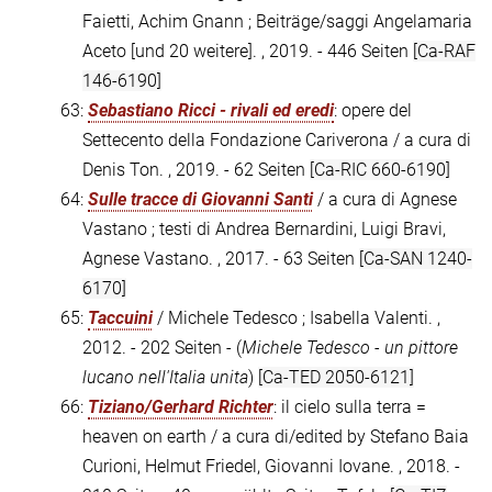
Faietti, Achim Gnann ; Beiträge/saggi Angelamaria
Aceto [und 20 weitere]. , 2019. - 446 Seiten
[Ca-RAF
146-6190]
63:
Sebastiano Ricci - rivali ed eredi
: opere del
Settecento della Fondazione Cariverona / a cura di
Denis Ton. , 2019. - 62 Seiten
[Ca-RIC 660-6190]
64:
Sulle tracce di Giovanni Santi
/ a cura di Agnese
Vastano ; testi di Andrea Bernardini, Luigi Bravi,
Agnese Vastano. , 2017. - 63 Seiten
[Ca-SAN 1240-
6170]
65:
Taccuini
/ Michele Tedesco ; Isabella Valenti. ,
2012. - 202 Seiten - (
Michele Tedesco - un pittore
lucano nell'Italia unita
)
[Ca-TED 2050-6121]
66:
Tiziano/Gerhard Richter
: il cielo sulla terra =
heaven on earth / a cura di/edited by Stefano Baia
Curioni, Helmut Friedel, Giovanni Iovane. , 2018. -