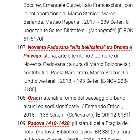
Boccher, Emanuele Curzel, Italo Franceschini ; con
la collaborazione di Marco Stenico, Marco
Berlanda, Matteo Rapanà. , 2017. - 239 Seiten, 8
ungezählte Seiten Bildtafeln - (
Monografie
)
[E-RON
61-6170]
107:
Noventa Padovana "villa bellissima" tra Brenta e
Piovego
: storia, arte e territorio / Comune di
Noventa Padovana ; a cura di Marco Bolzonella ;
contributi di Paola Barbierato, Marco Bolzonella
[und 5 weitere]. , 2018. - 193 Seiten
[E-NOV 222-
6180]
108:
Oria
: materiali e forme del paesaggio urbano :
alcuni episodi significativi / Fernando Errico. ,
2018. - 138 Seiten - (
Collana arti
)
[E-ORI 12-6181]
109:
Padova 1419-1420
: gli statuti della Fraglia dei
notai (Padova, Biblioteca civica, BP, 339) / a cura