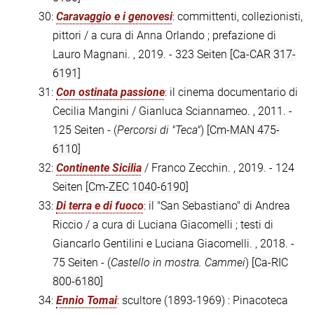
30:
Caravaggio e i genovesi
: committenti, collezionisti,
pittori / a cura di Anna Orlando ; prefazione di
Lauro Magnani. , 2019. - 323 Seiten
[Ca-CAR 317-
6191]
31:
Con ostinata passione
: il cinema documentario di
Cecilia Mangini / Gianluca Sciannameo. , 2011. -
125 Seiten - (
Percorsi di "Teca"
)
[Cm-MAN 475-
6110]
32:
Continente Sicilia
/ Franco Zecchin. , 2019. - 124
Seiten
[Cm-ZEC 1040-6190]
33:
Di terra e di fuoco
: il "San Sebastiano" di Andrea
Riccio / a cura di Luciana Giacomelli ; testi di
Giancarlo Gentilini e Luciana Giacomelli. , 2018. -
75 Seiten - (
Castello in mostra. Cammei
)
[Ca-RIC
800-6180]
34:
Ennio Tomai
: scultore (1893-1969) : Pinacoteca