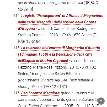
per la storia del mezzogiorno medievale
)
[E-BUC
52-5910]
114:
I registri "Privilegiorum" di Alfonso il Magnanimo
della serie "Neapolis" dell'Archivio della Corona
d'Aragona
/ a cura di Carlos López Rodríguez e
Stefano Palmieri. , 2018. - CXXVI, 670 Seiten
[E-
NAP 10-6184]
115:
La relazione dell'entrata di Margherita d'Austria
(18 maggio 1569) e la Descrizione della città
dell'Aquila di Marino Caprucci
/ a cura di Luca
Pezzuto, Maria Rosa Pizzoni. , 2018. - XVI, 182
Seiten, 16 ungezählte Seiten Biltafeln -
(
Monumenta Civitatis Aquilae. Testi letterari e
storiografici
)
[E-LAQ 12-6181]
116:
San Lorenzo Maggiore
: guida al museo e al
complesso / coordinamento generale Stefano De
TOP
Caro ; Enrico Guglielmo .... , 2005. - XIII, 119 S.
[E-