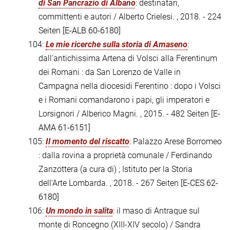
di San Pancrazio di Albano
: destinatari,
committenti e autori / Alberto Crielesi. , 2018. - 224
Seiten
[E-ALB 60-6180]
104:
Le mie ricerche sulla storia di Amaseno
:
dall'antichissima Artena di Volsci alla Ferentinum
dei Romani : da San Lorenzo de Valle in
Campagna nella diocesidi Ferentino : dopo i Volsci
e i Romani comandarono i papi, gli imperatori e
Lorsignori / Alberico Magni. , 2015. - 482 Seiten
[E-
AMA 61-6151]
105:
Il momento del riscatto
: Palazzo Arese Borromeo
: dalla rovina a proprietà comunale / Ferdinando
Zanzottera (a cura di) ; Istituto per la Storia
dell'Arte Lombarda. , 2018. - 267 Seiten
[E-CES 62-
6180]
106:
Un mondo in salita
: il maso di Antraque sul
monte di Roncegno (XIII-XIV secolo) / Sandra