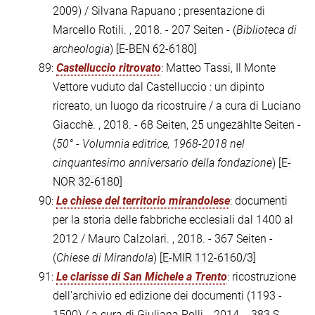
2009) / Silvana Rapuano ; presentazione di
Marcello Rotili. , 2018. - 207 Seiten - (
Biblioteca di
archeologia
)
[E-BEN 62-6180]
89:
Castelluccio ritrovato
: Matteo Tassi, Il Monte
Vettore vuduto dal Castelluccio : un dipinto
ricreato, un luogo da ricostruire / a cura di Luciano
Giacchè. , 2018. - 68 Seiten, 25 ungezählte Seiten -
(
50° - Volumnia editrice, 1968-2018 nel
cinquantesimo anniversario della fondazione
)
[E-
NOR 32-6180]
90:
Le chiese del territorio mirandolese
: documenti
per la storia delle fabbriche ecclesiali dal 1400 al
2012 / Mauro Calzolari. , 2018. - 367 Seiten -
(
Chiese di Mirandola
)
[E-MIR 112-6160/3]
91:
Le clarisse di San Michele a Trento
: ricostruzione
dell'archivio ed edizione dei documenti (1193 -
1500) / a cura di Giuliana Polli. , 2014. - 383 S. -