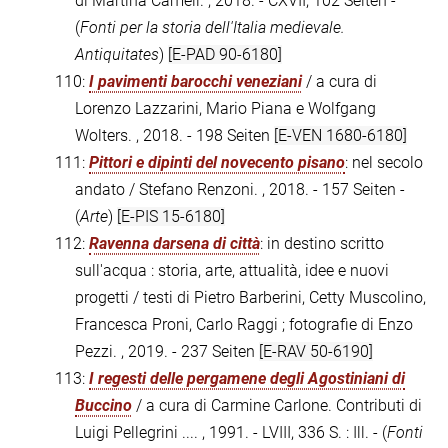
di Martina Cameli. , 2018. - CXVII, 102 Seiten -
(
Fonti per la storia dell'Italia medievale.
Antiquitates
)
[E-PAD 90-6180]
110:
I pavimenti barocchi veneziani
/ a cura di
Lorenzo Lazzarini, Mario Piana e Wolfgang
Wolters. , 2018. - 198 Seiten
[E-VEN 1680-6180]
111:
Pittori e dipinti del novecento pisano
: nel secolo
andato / Stefano Renzoni. , 2018. - 157 Seiten -
(
Arte
)
[E-PIS 15-6180]
112:
Ravenna darsena di città
: in destino scritto
sull'acqua : storia, arte, attualità, idee e nuovi
progetti / testi di Pietro Barberini, Cetty Muscolino,
Francesca Proni, Carlo Raggi ; fotografie di Enzo
Pezzi. , 2019. - 237 Seiten
[E-RAV 50-6190]
113:
I regesti delle pergamene degli Agostiniani di
Buccino
/ a cura di Carmine Carlone. Contributi di
Luigi Pellegrini .... , 1991. - LVIII, 336 S. : Ill. - (
Fonti