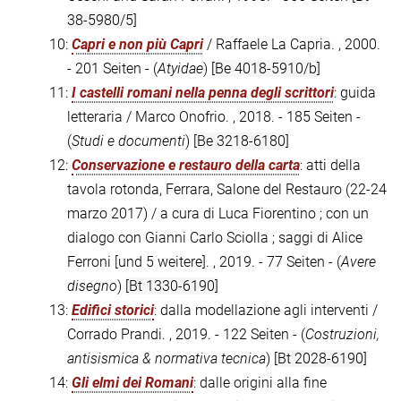
38-5980/5]
10:
Capri e non più Capri
/ Raffaele La Capria. , 2000.
- 201 Seiten - (
Atyidae
)
[Be 4018-5910/b]
11:
I castelli romani nella penna degli scrittori
: guida
letteraria / Marco Onofrio. , 2018. - 185 Seiten -
(
Studi e documenti
)
[Be 3218-6180]
12:
Conservazione e restauro della carta
: atti della
tavola rotonda, Ferrara, Salone del Restauro (22-24
marzo 2017) / a cura di Luca Fiorentino ; con un
dialogo con Gianni Carlo Sciolla ; saggi di Alice
Ferroni [und 5 weitere]. , 2019. - 77 Seiten - (
Avere
disegno
)
[Bt 1330-6190]
13:
Edifici storici
: dalla modellazione agli interventi /
Corrado Prandi. , 2019. - 122 Seiten - (
Costruzioni,
antisismica & normativa tecnica
)
[Bt 2028-6190]
14:
Gli elmi dei Romani
: dalle origini alla fine