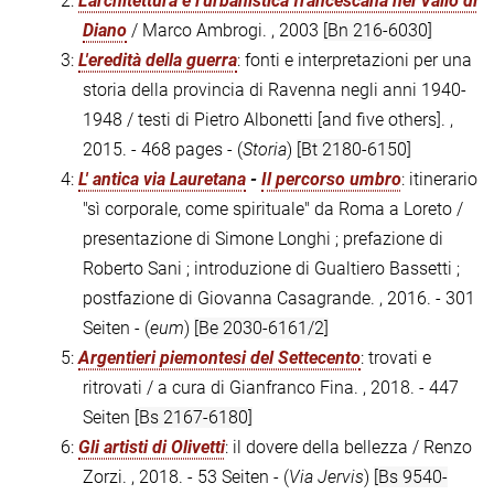
2:
L'architettura e l'urbanistica francescana nel Vallo di
Diano
/ Marco Ambrogi. , 2003
[Bn 216-6030]
3:
L'eredità della guerra
: fonti e interpretazioni per una
storia della provincia di Ravenna negli anni 1940-
1948 / testi di Pietro Albonetti [and five others]. ,
2015. - 468 pages - (
Storia
)
[Bt 2180-6150]
4:
L' antica via Lauretana
-
Il percorso umbro
: itinerario
"sì corporale, come spirituale" da Roma a Loreto /
presentazione di Simone Longhi ; prefazione di
Roberto Sani ; introduzione di Gualtiero Bassetti ;
postfazione di Giovanna Casagrande. , 2016. - 301
Seiten - (
eum
)
[Be 2030-6161/2]
5:
Argentieri piemontesi del Settecento
: trovati e
ritrovati / a cura di Gianfranco Fina. , 2018. - 447
Seiten
[Bs 2167-6180]
6:
Gli artisti di Olivetti
: il dovere della bellezza / Renzo
Zorzi. , 2018. - 53 Seiten - (
Via Jervis
)
[Bs 9540-