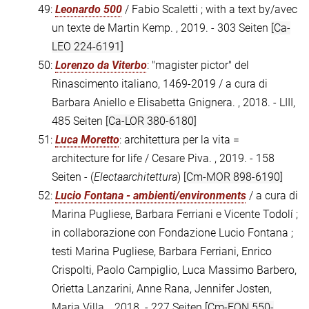
49:
Leonardo 500
/ Fabio Scaletti ; with a text by/avec
un texte de Martin Kemp. , 2019. - 303 Seiten
[Ca-
LEO 224-6191]
50:
Lorenzo da Viterbo
: "magister pictor" del
Rinascimento italiano, 1469-2019 / a cura di
Barbara Aniello e Elisabetta Gnignera. , 2018. - LIII,
485 Seiten
[Ca-LOR 380-6180]
51:
Luca Moretto
: architettura per la vita =
architecture for life / Cesare Piva. , 2019. - 158
Seiten - (
Electaarchitettura
)
[Cm-MOR 898-6190]
52:
Lucio Fontana - ambienti/environments
/ a cura di
Marina Pugliese, Barbara Ferriani e Vicente Todolí ;
in collaborazione con Fondazione Lucio Fontana ;
testi Marina Pugliese, Barbara Ferriani, Enrico
Crispolti, Paolo Campiglio, Luca Massimo Barbero,
Orietta Lanzarini, Anne Rana, Jennifer Josten,
Maria Villa. , 2018. - 227 Seiten
[Cm-FON 550-