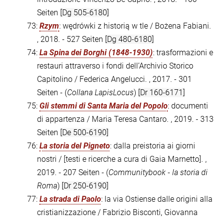
Seiten
[Dg 505-6180]
73:
Rzym
: wędrówki z historią w tle / Bożena Fabiani.
, 2018. - 527 Seiten
[Dg 480-6180]
74:
La Spina dei Borghi (1848-1930)
: trasformazioni e
restauri attraverso i fondi dell’Archivio Storico
Capitolino / Federica Angelucci. , 2017. - 301
Seiten - (
Collana LapisLocus
)
[Dr 160-6171]
75:
Gli stemmi di Santa Maria del Popolo
: documenti
di appartenza / Maria Teresa Cantaro. , 2019. - 313
Seiten
[De 500-6190]
76:
La storia del Pigneto
: dalla preistoria ai giorni
nostri / [testi e ricerche a cura di Gaia Marnetto]. ,
2019. - 207 Seiten - (
Communitybook - la storia di
Roma
)
[Dr 250-6190]
77:
La strada di Paolo
: la via Ostiense dalle origini alla
cristianizzazione / Fabrizio Bisconti, Giovanna