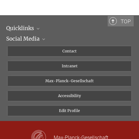
TOP
Quicklinks
Social Media
Scientific Departments
People
Facebook
Contact
Research Projects A-Z
Instagram
Intranet
Bluesky
Twitter
Max-Planck-Gesellschaft
Vimeo
Accessibility
Newsletter
Edit Profile
Max-Planck-Gesellschaft