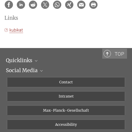
Links
kubikat
TOP
Quicklinks
Social Media
Scientific Departments
People
Facebook
Contact
Research Projects A-Z
Instagram
Intranet
Bluesky
Twitter
Max-Planck-Gesellschaft
Vimeo
Accessibility
Newsletter