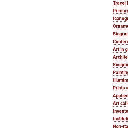
Travel l
Primary
Iconogr
Orname
Biograp
Confer
Art in 
Archite
Sculptu
Paintin
Illumin
Prints 
Applied
Art col
Invento
Institut
Non-Ita