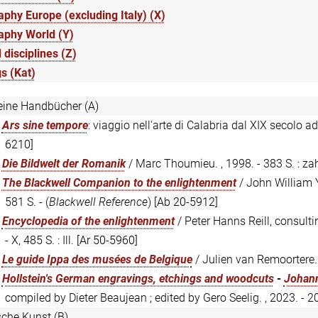
phy Europe (excluding Italy) (X)
aphy World (Y)
 disciplines (Z)
s (Kat)
eine Handbücher (A)
:
Ars sine tempore
: viaggio nell'arte di Calabria dal XIX secolo a
6210]
:
Die Bildwelt der Romanik
/ Marc Thoumieu. , 1998. - 383 S. : zahlr.
:
The Blackwell Companion to the enlightenment
/ John William Yo
581 S. - (
Blackwell Reference
)
[Ab 20-5912]
:
Encyclopedia of the enlightenment
/ Peter Hanns Reill, consulti
- X, 485 S. : Ill.
[Ar 50-5960]
:
Le guide Ippa des musées de Belgique
/ Julien van Remoortere. 
:
Hollstein's German engravings, etchings and woodcuts
-
Johann
compiled by Dieter Beaujean ; edited by Gero Seelig. , 2023. - 
ische Kunst (B)