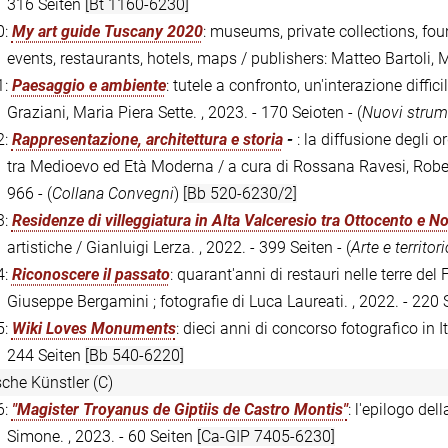
316 Seiten
[Bt 1160-6230]
0:
My art guide Tuscany 2020
: museums, private collections, foun
events, restaurants, hotels, maps / publishers: Matteo Bartoli, 
1:
Paesaggio e ambiente
: tutele a confronto, un'interazione diffi
Graziani, Maria Piera Sette. , 2023. - 170 Seioten - (
Nuovi strum
2:
Rappresentazione, architettura e storia
-
: la diffusione degli o
tra Medioevo ed Età Moderna / a cura di Rossana Ravesi, Robert
966 - (
Collana Convegni
)
[Bb 520-6230/2]
3:
Residenze di villeggiatura in Alta Valceresio tra Ottocento e 
artistiche / Gianluigi Lerza. , 2022. - 399 Seiten - (
Arte e territori
4:
Riconoscere il passato
: quarant'anni di restauri nelle terre del 
Giuseppe Bergamini ; fotografie di Luca Laureati. , 2022. - 220
5:
Wiki Loves Monuments
: dieci anni di concorso fotografico in I
244 Seiten
[Bb 540-6220]
sche Künstler (C)
6:
"Magister Troyanus de Giptiis de Castro Montis"
: l'epilogo de
Simone. , 2023. - 60 Seiten
[Ca-GIP 7405-6230]