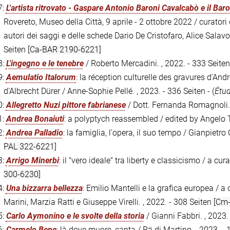
7:
L'artista ritrovato - Gaspare Antonio Baroni Cavalcabò e il Bar
Rovereto, Museo della Città, 9 aprile - 2 ottobre 2022 / curatori 
autori dei saggi e delle schede Dario De Cristofaro, Alice Salavo
Seiten
[Ca-BAR 2190-6221]
8:
L'ingegno e le tenebre
/ Roberto Mercadini. , 2022. - 333 Seite
9:
Aemulatio Italorum
: la réception culturelle des gravures d'A
d'Albrecht Dürer / Anne-Sophie Pellé. , 2023. - 336 Seiten - (
Étu
0:
Allegretto Nuzi pittore fabrianese
/ Dott. Fernanda Romagnoli. 
1:
Andrea Bonaiuti
: a polyptych reassembled / edited by Angelo T
2:
Andrea Palladio
: la famiglia, l'opera, il suo tempo / Gianpietro O
PAL 322-6221]
3:
Arrigo Minerbi
: il "vero ideale" tra liberty e classicismo / a cu
300-6230]
4:
Una bizzarra bellezza
: Emilio Mantelli e la grafica europea / a
Marini, Marzia Ratti e Giuseppe Virelli. , 2022. - 308 Seiten
[Cm
5:
Carlo Aymonino e le svolte della storia
/ Gianni Fabbri. , 2023.
6:
Carmelo Bene
: là dove muore, canta / Rä di Martino. , 2023. -