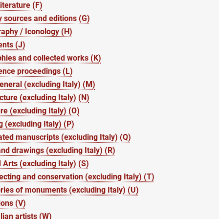
iterature (F)
 sources and editions (G)
aphy / Iconology (H)
nts (J)
hies and collected works (K)
ence proceedings (L)
general (excluding Italy) (M)
cture (excluding Italy) (N)
re (excluding Italy) (O)
g (excluding Italy) (P)
ated manuscripts (excluding Italy) (Q)
and drawings (excluding Italy) (R)
 Arts (excluding Italy) (S)
lecting and conservation (excluding Italy) (T)
ries of monuments (excluding Italy) (U)
ions (V)
lian artists (W)