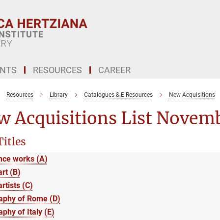
ENTS
RESOURCES
CAREER
Resources
Library
Catalogues & E-Resources
New Acquisitions
w Acquisitions List Novem
itles
nce works (A)
art (B)
artists (C)
aphy of Rome (D)
phy of Italy (E)