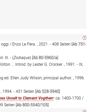
d oggi / Enzo Le Pera. , 2021. - 408 Seiten
[Ab 751-
 Ill. - (
Zodiaque
)
[Ab 80-5960/a]
lton ... Introd. by Lester G. Crocker. , 1991. - IX,
ng ed. Ellen Judy Wilson, principal author. , 1996.
, 1994. - 431 Seiten
[Ab 528-5940]
es Unselt to Clement Vogtherr
: ca. 1400-1700 /
209 Seiten
[Ab 800-5540/105]