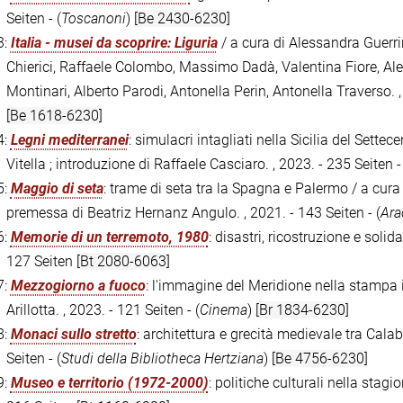
Seiten - (
Toscanoni
)
[Be 2430-6230]
3:
Italia - musei da scoprire: Liguria
/ a cura di Alessandra Guerrini
Chierici, Raffaele Colombo, Massimo Dadà, Valentina Fiore, Ale
Montinari, Alberto Parodi, Antonella Perin, Antonella Traverso. , 
[Be 1618-6230]
4:
Legni mediterranei
: simulacri intagliati nella Sicilia del Sett
Vitella ; introduzione di Raffaele Casciaro. , 2023. - 235 Seiten -
5:
Maggio di seta
: trame di seta tra la Spagna e Palermo / a cura 
premessa di Beatriz Hernanz Angulo. , 2021. - 143 Seiten - (
Ara
6:
Memorie di un terremoto, 1980
: disastri, ricostruzione e solid
127 Seiten
[Bt 2080-6063]
7:
Mezzogiorno a fuoco
: l'immagine del Meridione nella stampa
Arillotta. , 2023. - 121 Seiten - (
Cinema
)
[Br 1834-6230]
8:
Monaci sullo stretto
: architettura e grecità medievale tra Calab
Seiten - (
Studi della Bibliotheca Hertziana
)
[Be 4756-6230]
9:
Museo e territorio (1972-2000)
: politiche culturali nella stagio