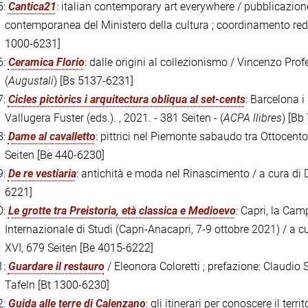
5:
Cantica21
: italian contemporary art everywhere / pubblicazione
contemporanea del Ministero della cultura ; coordinamento redaz
1000-6231]
6:
Ceramica Florio
: dalle origini al collezionismo / Vincenzo Prof
(
Augustali
)
[Bs 5137-6231]
7:
Cicles pictòrics i arquitectura obliqua al set-cents
: Barcelona i
Vallugera Fuster (eds.). , 2021. - 381 Seiten - (
ACPA llibres
)
[Bb
8:
Dame al cavalletto
: pittrici nel Piemonte sabaudo tra Ottocent
Seiten
[Be 440-6230]
9:
De re vestiaria
: antichità e moda nel Rinascimento / a cura di 
6221]
0:
Le grotte tra Preistoria, età classica e Medioevo
: Capri, la Cam
Internazionale di Studi (Capri-Anacapri, 7-9 ottobre 2021) / a cu
XVI, 679 Seiten
[Be 4015-6222]
1:
Guardare il restauro
/ Eleonora Coloretti ; prefazione: Claudio S
Tafeln
[Bt 1300-6230]
2:
Guida alle terre di Calenzano
: gli itinerari per conoscere il terr