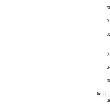
3
3
3
3
3
3
Italieni
3