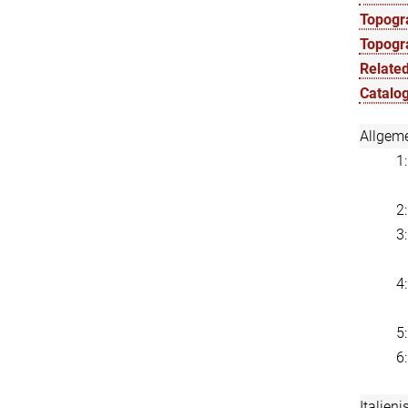
Topogra
Topogr
Related
Catalog
Allgem
1
2
3
4
5
6
Italien