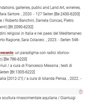
dations, galleries, public and Land Art, wineries,
Mara Sartore. , 2020. - 127 Seiten
[Be 2430-6203]
cile / Roberto Banchini, Daniela Concas, Pietro
enti
)
[Bt 2090-6232]
rdini religiosi in Italia e nei paesi del Mediterraneo
o Ragione, Sara Colaceci. , 2023. - Seiten 548-
Novecento
: un paradigma con radici storico-
o
)
[Be 786-6220]
Friuli / a cura di Francesco Messina ; testi di
 Seiten
[Bt 1305-6222]
talia [2012-21] / a cura di Iolanda Pensa. , 2022. -
lla scultura rinascimentale aquilana / Gianluigi