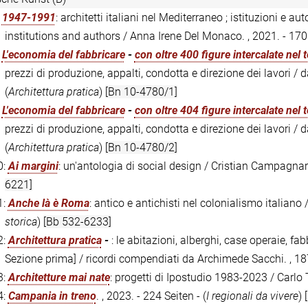
:
1947-1991
: architetti italiani nel Mediterraneo ; istituzioni e au
institutions and authors / Anna Irene Del Monaco. , 2021. - 170 
:
L'economia del fabbricare
-
con oltre 400 figure intercalate nel 
prezzi di produzione, appalti, condotta e direzione dei lavori / 
(
Architettura pratica
)
[Bn 10-4780/1]
:
L'economia del fabbricare
-
con oltre 404 figure intercalate nel 
prezzi di produzione, appalti, condotta e direzione dei lavori / d
(
Architettura pratica
)
[Bn 10-4780/2]
0:
Ai margini
: un'antologia di social design / Cristian Campagnar
6221]
1:
Anche là è Roma
: antico e antichisti nel colonialismo italiano /
storica
)
[Bb 532-6233]
2:
Architettura pratica
-
: le abitazioni, alberghi, case operaie, fabb
Sezione prima] / ricordi compendiati da Archimede Sacchi. , 187
3:
Architetture mai nate
: progetti di Ipostudio 1983-2023 / Carlo T
4:
Campania in treno
. , 2023. - 224 Seiten - (
I regionali da vivere
)