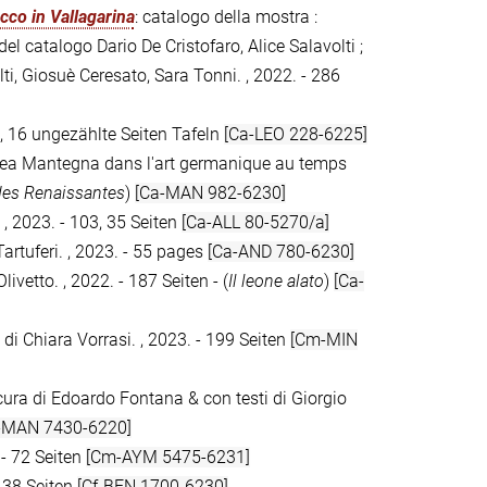
occo in Vallagarina
: catalogo della mostra :
del catalogo Dario De Cristofaro, Alice Salavolti ;
lti, Giosuè Ceresato, Sara Tonni. , 2022. - 286
n, 16 ungezählte Seiten Tafeln
[Ca-LEO 228-6225]
ndrea Mantegna dans l'art germanique au temps
des Renaissantes
)
[Ca-MAN 982-6230]
, 2023. - 103, 35 Seiten
[Ca-ALL 80-5270/a]
artuferi. , 2023. - 55 pages
[Ca-AND 780-6230]
livetto. , 2022. - 187 Seiten - (
Il leone alato
)
[Ca-
ra di Chiara Vorrasi. , 2023. - 199 Seiten
[Cm-MIN
 cura di Edoardo Fontana & con testi di Giorgio
-MAN 7430-6220]
 - 72 Seiten
[Cm-AYM 5475-6231]
 138 Seiten
[Cf-BEN 1700-6230]