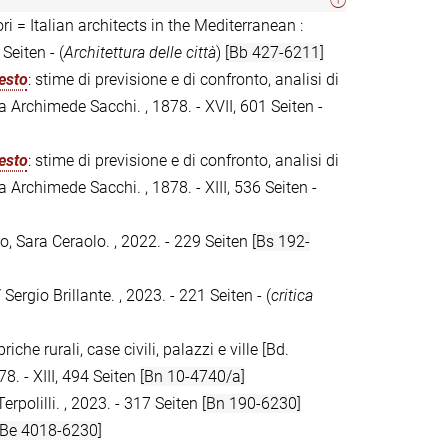
tori = Italian architects in the Mediterranean :
Seiten - (
Architettura delle città
)
[Bb 427-6211]
testo
: stime di previsione e di confronto, analisi di
da Archimede Sacchi. , 1878. - XVII, 601 Seiten -
testo
: stime di previsione e di confronto, analisi di
a Archimede Sacchi. , 1878. - XIII, 536 Seiten -
o, Sara Ceraolo. , 2022. - 229 Seiten
[Bs 192-
 Sergio Brillante. , 2023. - 221 Seiten - (
critica
riche rurali, case civili, palazzi e ville [Bd.
8. - XIII, 494 Seiten
[Bn 10-4740/a]
erpolilli. , 2023. - 317 Seiten
[Bn 190-6230]
[Be 4018-6230]