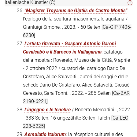
Italienische Künstler (C)
36:
"Magister Troyanus de Giptiis de Castro Montis"
:
l'epilogo della scultura rinascimentale aquilana /
Gianluigi Simone. , 2023. - 60 Seiten
[Ca-GIP 7405-
6230]
37:
L'artista ritrovato - Gaspare Antonio Baroni
Cavalcabò e il Barocco in Vallagarina
: catalogo
della mostra : Rovereto, Museo della Città, 9 aprile
- 2 ottobre 2022 / curatori del catalogo Dario De
Cristofaro, Alice Salavolti ; autori dei saggi e delle
schede Dario De Cristofaro, Alice Salavolti, Giosuè
Ceresato, Sara Tonni. , 2022. - 286 Seiten
[Ca-BAR
2190-6221]
38:
L'ingegno e le tenebre
/ Roberto Mercadini. , 2022.
- 333 Seiten, 16 ungezählte Seiten Tafeln
[Ca-LEO
228-6225]
39:
Aemulatio Italorum
: la réception culturelle des