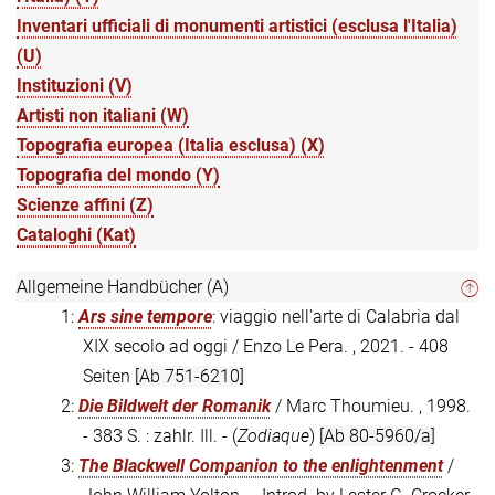
Inventari ufficiali di monumenti artistici (esclusa l'Italia)
(U)
Instituzioni (V)
Artisti non italiani (W)
Topografia europea (Italia esclusa) (X)
Topografia del mondo (Y)
Scienze affini (Z)
Cataloghi (Kat)
Allgemeine Handbücher (A)
1:
Ars sine tempore
: viaggio nell'arte di Calabria dal
XIX secolo ad oggi / Enzo Le Pera. , 2021. - 408
Seiten
[Ab 751-6210]
2:
Die Bildwelt der Romanik
/ Marc Thoumieu. , 1998.
- 383 S. : zahlr. Ill. - (
Zodiaque
)
[Ab 80-5960/a]
3:
The Blackwell Companion to the enlightenment
/