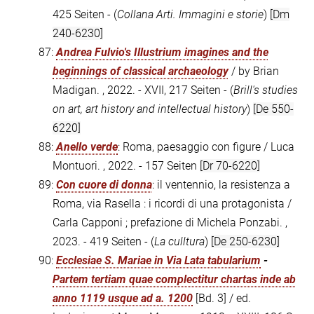
425 Seiten - (
Collana Arti. Immagini e storie
)
[Dm
240-6230]
87:
Andrea Fulvio's Illustrium imagines and the
beginnings of classical archaeology
/ by Brian
Madigan. , 2022. - XVII, 217 Seiten - (
Brill's studies
on art, art history and intellectual history
)
[De 550-
6220]
88:
Anello verde
: Roma, paesaggio con figure / Luca
Montuori. , 2022. - 157 Seiten
[Dr 70-6220]
89:
Con cuore di donna
: il ventennio, la resistenza a
Roma, via Rasella : i ricordi di una protagonista /
Carla Capponi ; prefazione di Michela Ponzabi. ,
2023. - 419 Seiten - (
La culltura
)
[De 250-6230]
90:
Ecclesiae S. Mariae in Via Lata tabularium
-
Partem tertiam quae complectitur chartas inde ab
anno 1119 usque ad a. 1200
[Bd. 3] / ed.