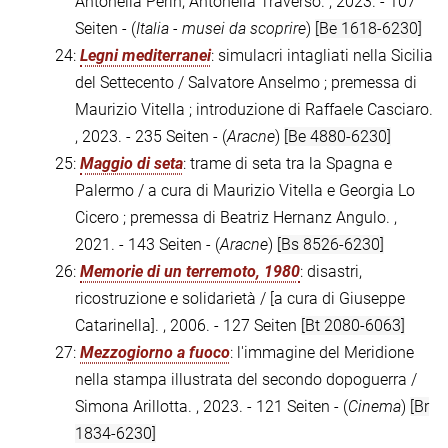
Antonella Perin, Antonella Traverso. , 2023. - 107
Seiten - (
Italia - musei da scoprire
)
[Be 1618-6230]
24:
Legni mediterranei
: simulacri intagliati nella Sicilia
del Settecento / Salvatore Anselmo ; premessa di
Maurizio Vitella ; introduzione di Raffaele Casciaro.
, 2023. - 235 Seiten - (
Aracne
)
[Be 4880-6230]
25:
Maggio di seta
: trame di seta tra la Spagna e
Palermo / a cura di Maurizio Vitella e Georgia Lo
Cicero ; premessa di Beatriz Hernanz Angulo. ,
2021. - 143 Seiten - (
Aracne
)
[Bs 8526-6230]
26:
Memorie di un terremoto, 1980
: disastri,
ricostruzione e solidarietà / [a cura di Giuseppe
Catarinella]. , 2006. - 127 Seiten
[Bt 2080-6063]
27:
Mezzogiorno a fuoco
: l'immagine del Meridione
nella stampa illustrata del secondo dopoguerra /
Simona Arillotta. , 2023. - 121 Seiten - (
Cinema
)
[Br
1834-6230]