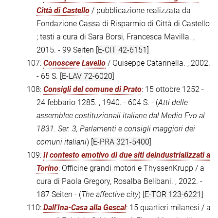
Città di Castello
/ pubblicazione realizzata da
Fondazione Cassa di Risparmio di Città di Castello
; testi a cura di Sara Borsi, Francesca Mavilla. ,
2015. - 99 Seiten
[E-CIT 42-6151]
107:
Conoscere Lavello
/ Guiseppe Catarinella. , 2002.
- 65 S.
[E-LAV 72-6020]
108:
Consigli del comune di Prato
: 15 ottobre 1252 -
24 febbario 1285. , 1940. - 604 S. - (
Atti delle
assemblee costituzionali italiane dal Medio Evo al
1831. Ser. 3, Parlamenti e consigli maggiori dei
comuni italiani
)
[E-PRA 321-5400]
109:
Il contesto emotivo di due siti deindustrializzati a
Torino
: Officine grandi motori e ThyssenKrupp / a
cura di Paola Gregory, Rosalba Belibani. , 2022. -
187 Seiten - (
The affective city
)
[E-TOR 123-6221]
110:
Dall'Ina-Casa alla Gescal
: 15 quartieri milanesi / a