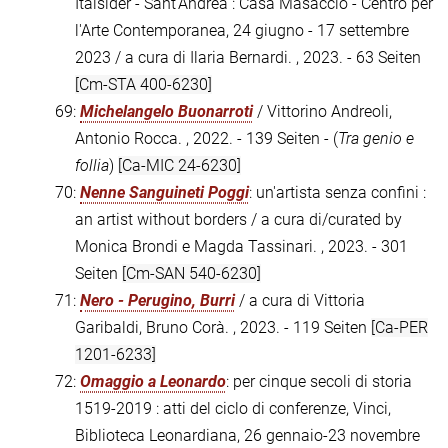
Italsider - Sant'Andrea : Casa Masaccio - Centro per
l'Arte Contemporanea, 24 giugno - 17 settembre
2023 / a cura di Ilaria Bernardi. , 2023. - 63 Seiten
[Cm-STA 400-6230]
69:
Michelangelo Buonarroti
/ Vittorino Andreoli,
Antonio Rocca. , 2022. - 139 Seiten - (
Tra genio e
follia
)
[Ca-MIC 24-6230]
70:
Nenne Sanguineti Poggi
: un'artista senza confini :
an artist without borders / a cura di/curated by
Monica Brondi e Magda Tassinari. , 2023. - 301
Seiten
[Cm-SAN 540-6230]
71:
Nero - Perugino, Burri
/ a cura di Vittoria
Garibaldi, Bruno Corà. , 2023. - 119 Seiten
[Ca-PER
1201-6233]
72:
Omaggio a Leonardo
: per cinque secoli di storia
1519-2019 : atti del ciclo di conferenze, Vinci,
Biblioteca Leonardiana, 26 gennaio-23 novembre