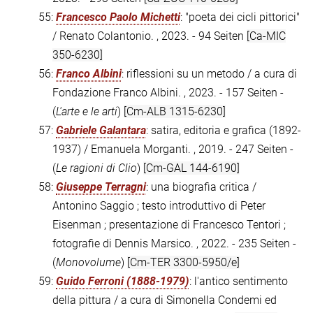
55:
Francesco Paolo Michetti
: "poeta dei cicli pittorici"
/ Renato Colantonio. , 2023. - 94 Seiten
[Ca-MIC
350-6230]
56:
Franco Albini
: riflessioni su un metodo / a cura di
Fondazione Franco Albini. , 2023. - 157 Seiten -
(
L'arte e le arti
)
[Cm-ALB 1315-6230]
57:
Gabriele Galantara
: satira, editoria e grafica (1892-
1937) / Emanuela Morganti. , 2019. - 247 Seiten -
(
Le ragioni di Clio
)
[Cm-GAL 144-6190]
58:
Giuseppe Terragni
: una biografia critica /
Antonino Saggio ; testo introduttivo di Peter
Eisenman ; presentazione di Francesco Tentori ;
fotografie di Dennis Marsico. , 2022. - 235 Seiten -
(
Monovolume
)
[Cm-TER 3300-5950/e]
59:
Guido Ferroni (1888-1979)
: l'antico sentimento
della pittura / a cura di Simonella Condemi ed