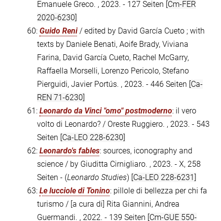
Emanuele Greco. , 2023. - 127 Seiten
[Cm-FER
2020-6230]
60:
Guido Reni
/ edited by David García Cueto ; with
texts by Daniele Benati, Aoife Brady, Viviana
Farina, David García Cueto, Rachel McGarry,
Raffaella Morselli, Lorenzo Pericolo, Stefano
Pierguidi, Javier Portús. , 2023. - 446 Seiten
[Ca-
REN 71-6230]
61:
Leonardo da Vinci "omo" postmoderno
: il vero
volto di Leonardo? / Oreste Ruggiero. , 2023. - 543
Seiten
[Ca-LEO 228-6230]
62:
Leonardo's fables
: sources, iconography and
science / by Giuditta Cirnigliaro. , 2023. - X, 258
Seiten - (
Leonardo Studies
)
[Ca-LEO 228-6231]
63:
Le lucciole di Tonino
: pillole di bellezza per chi fa
turismo / [a cura di] Rita Giannini, Andrea
Guermandi. , 2022. - 139 Seiten
[Cm-GUE 550-