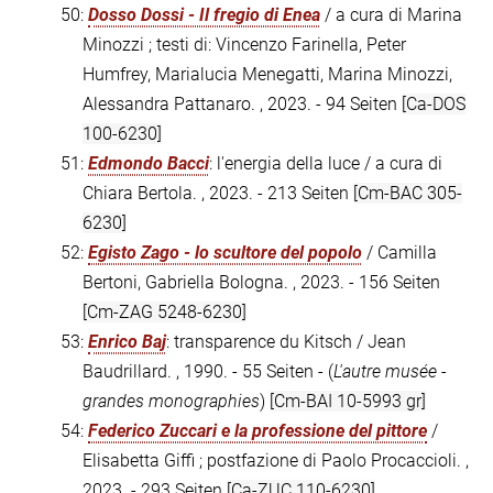
50:
Dosso Dossi - Il fregio di Enea
/ a cura di Marina
Minozzi ; testi di: Vincenzo Farinella, Peter
Humfrey, Marialucia Menegatti, Marina Minozzi,
Alessandra Pattanaro. , 2023. - 94 Seiten
[Ca-DOS
100-6230]
51:
Edmondo Bacci
: l'energia della luce / a cura di
Chiara Bertola. , 2023. - 213 Seiten
[Cm-BAC 305-
6230]
52:
Egisto Zago - lo scultore del popolo
/ Camilla
Bertoni, Gabriella Bologna. , 2023. - 156 Seiten
[Cm-ZAG 5248-6230]
53:
Enrico Baj
: transparence du Kitsch / Jean
Baudrillard. , 1990. - 55 Seiten - (
L'autre musée -
grandes monographies
)
[Cm-BAI 10-5993 gr]
54:
Federico Zuccari e la professione del pittore
/
Elisabetta Giffi ; postfazione di Paolo Procaccioli. ,
2023. - 293 Seiten
[Ca-ZUC 110-6230]