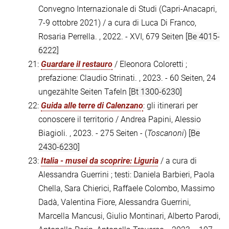
Convegno Internazionale di Studi (Capri-Anacapri,
7-9 ottobre 2021) / a cura di Luca Di Franco,
Rosaria Perrella. , 2022. - XVI, 679 Seiten
[Be 4015-
6222]
21:
Guardare il restauro
/ Eleonora Coloretti ;
prefazione: Claudio Strinati. , 2023. - 60 Seiten, 24
ungezählte Seiten Tafeln
[Bt 1300-6230]
22:
Guida alle terre di Calenzano
: gli itinerari per
conoscere il territorio / Andrea Papini, Alessio
Biagioli. , 2023. - 275 Seiten - (
Toscanoni
)
[Be
2430-6230]
23:
Italia - musei da scoprire: Liguria
/ a cura di
Alessandra Guerrini ; testi: Daniela Barbieri, Paola
Chella, Sara Chierici, Raffaele Colombo, Massimo
Dadà, Valentina Fiore, Alessandra Guerrini,
Marcella Mancusi, Giulio Montinari, Alberto Parodi,