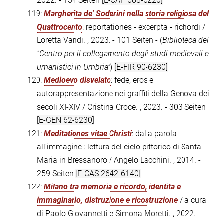
2022. - 134 Seiten
[E-CAP 688-6220]
119:
Margherita de' Soderini nella storia religiosa del
Quattrocento
: reportationes - excerpta - richordi /
Loretta Vandi. , 2023. - 101 Seiten - (
Biblioteca del
"Centro per il collegamento degli studi medievali e
umanistici in Umbria"
)
[E-FIR 90-6230]
120:
Medioevo disvelato
: fede, eros e
autorappresentazione nei graffiti della Genova dei
secoli XI-XIV / Cristina Croce. , 2023. - 303 Seiten
[E-GEN 62-6230]
121:
Meditationes vitae Christi
: dalla parola
all'immagine : lettura del ciclo pittorico di Santa
Maria in Bressanoro / Angelo Lacchini. , 2014. -
259 Seiten
[E-CAS 2642-6140]
122:
Milano tra memoria e ricordo, identità e
immaginario, distruzione e ricostruzione
/ a cura
di Paolo Giovannetti e Simona Moretti. , 2022. -