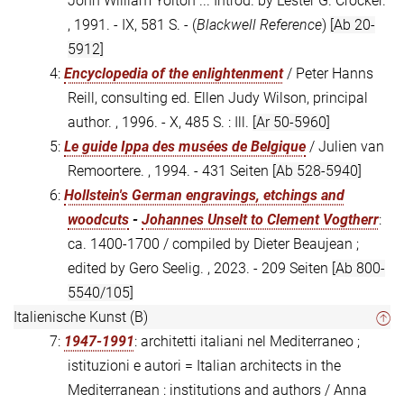
John William Yolton ... Introd. by Lester G. Crocker.
, 1991. - IX, 581 S. - (
Blackwell Reference
)
[Ab 20-
5912]
4:
Encyclopedia of the enlightenment
/ Peter Hanns
Reill, consulting ed. Ellen Judy Wilson, principal
author. , 1996. - X, 485 S. : Ill.
[Ar 50-5960]
5:
Le guide Ippa des musées de Belgique
/ Julien van
Remoortere. , 1994. - 431 Seiten
[Ab 528-5940]
6:
Hollstein's German engravings, etchings and
woodcuts
-
Johannes Unselt to Clement Vogtherr
:
ca. 1400-1700 / compiled by Dieter Beaujean ;
edited by Gero Seelig. , 2023. - 209 Seiten
[Ab 800-
5540/105]
Italienische Kunst (B)
7:
1947-1991
: architetti italiani nel Mediterraneo ;
istituzioni e autori = Italian architects in the
Mediterranean : institutions and authors / Anna