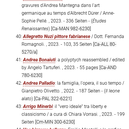
gravures d'Andrea Mantegna dans l'art
germanique au temps d'Albrecht Dürer / Anne-
Sophie Pellé. , 2023. - 336 Seiten - (
Études
Renaissantes
)
[Ca-MAN 982-6230]
40:
Allegretto Nuzi pittore fabrianese
/ Dott. Fernanda
Romagnoli. , 2023. - 103, 35 Seiten
[Ca-ALL 80-
5270/a]
41:
Andrea Bonaiuti
: a polyptych reassembled / edited
by Angelo Tartuferi. , 2023. - 55 pages
[Ca-AND
780-6230]
42:
Andrea Palladio
: la famiglia, l'opera, il suo tempo /
Gianpietro Olivetto. , 2022. - 187 Seiten - (
Il leone
alato
)
[Ca-PAL 322-6221]
43:
Arrigo Minerbi
: il "vero ideale" tra liberty e
classicismo / a cura di Chiara Vorrasi. , 2023. - 199
Seiten
[Cm-MIN 300-6230]