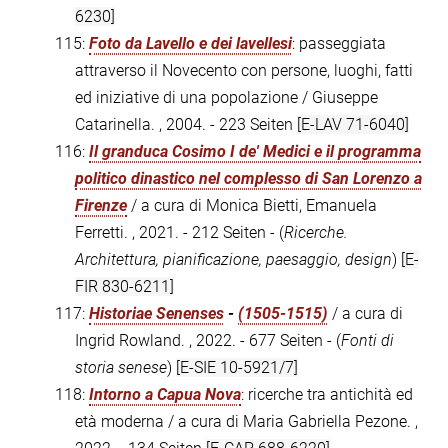
6230]
115:
Foto da Lavello e dei lavellesi
: passeggiata
attraverso il Novecento con persone, luoghi, fatti
ed iniziative di una popolazione / Giuseppe
Catarinella. , 2004. - 223 Seiten
[E-LAV 71-6040]
116:
Il granduca Cosimo I de' Medici e il programma
politico dinastico nel complesso di San Lorenzo a
Firenze
/ a cura di Monica Bietti, Emanuela
Ferretti. , 2021. - 212 Seiten - (
Ricerche.
Architettura, pianificazione, paesaggio, design
)
[E-
FIR 830-6211]
117:
Historiae Senenses
-
(1505-1515)
/ a cura di
Ingrid Rowland. , 2022. - 677 Seiten - (
Fonti di
storia senese
)
[E-SIE 10-5921/7]
118:
Intorno a Capua Nova
: ricerche tra antichità ed
età moderna / a cura di Maria Gabriella Pezone. ,