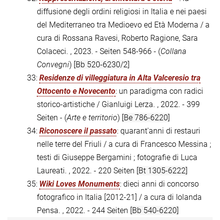
diffusione degli ordini religiosi in Italia e nei paesi
del Mediterraneo tra Medioevo ed Età Moderna / a
cura di Rossana Ravesi, Roberto Ragione, Sara
Colaceci. , 2023. - Seiten 548-966 - (
Collana
Convegni
)
[Bb 520-6230/2]
33:
Residenze di villeggiatura in Alta Valceresio tra
Ottocento e Novecento
: un paradigma con radici
storico-artistiche / Gianluigi Lerza. , 2022. - 399
Seiten - (
Arte e territorio
)
[Be 786-6220]
34:
Riconoscere il passato
: quarant'anni di restauri
nelle terre del Friuli / a cura di Francesco Messina ;
testi di Giuseppe Bergamini ; fotografie di Luca
Laureati. , 2022. - 220 Seiten
[Bt 1305-6222]
35:
Wiki Loves Monuments
: dieci anni di concorso
fotografico in Italia [2012-21] / a cura di Iolanda
Pensa. , 2022. - 244 Seiten
[Bb 540-6220]