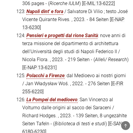
306 pages - (
Ricerche IULM
)
[E-MIL 13-6222]
123:
Napoli dint' e fora
/ Salvatore Di Vilio ; testo José
Vicente Quirante Rives. , 2023. - 84 Seiten
[E-NAP
13-6230]
124:
Pensieri e progetti dal rione Sanità
: nove anni di
terza missione del dipartimento di architettura
dell'Università degli studi di Napoli Federico II /
Nicola Flora. , 2023. - 219 Seiten - (
Alleli/ Research
)
[E-NAP 13-6231]
125:
Polacchi a Firenze
: dal Medioevo ai nostri giorni
/ Jan Władysław Woś. , 2022. - 276 Seiten
[E-FIR
255-6220]
126:
La Pompei del medioevo
: San Vincenzo al
Volturno dalle origini al sacco dei Saraceni /
Richard Hodges. , 2023. - 139 Seiten, 8 ungezählte
Seiten Tafeln - (
Biblioteca di testi e studi
)
[E-SAN
TOP
6180-6230]