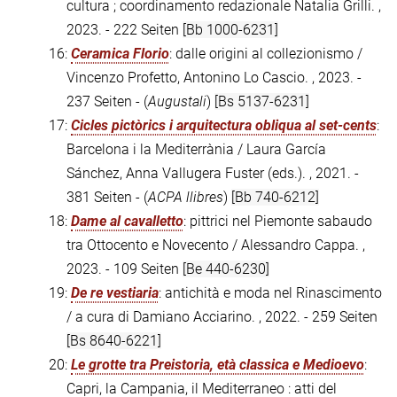
cultura ; coordinamento redazionale Natalia Grilli. ,
2023. - 222 Seiten
[Bb 1000-6231]
16:
Ceramica Florio
: dalle origini al collezionismo /
Vincenzo Profetto, Antonino Lo Cascio. , 2023. -
237 Seiten - (
Augustali
)
[Bs 5137-6231]
17:
Cicles pictòrics i arquitectura obliqua al set-cents
:
Barcelona i la Mediterrània / Laura García
Sánchez, Anna Vallugera Fuster (eds.). , 2021. -
381 Seiten - (
ACPA llibres
)
[Bb 740-6212]
18:
Dame al cavalletto
: pittrici nel Piemonte sabaudo
tra Ottocento e Novecento / Alessandro Cappa. ,
2023. - 109 Seiten
[Be 440-6230]
19:
De re vestiaria
: antichità e moda nel Rinascimento
/ a cura di Damiano Acciarino. , 2022. - 259 Seiten
[Bs 8640-6221]
20:
Le grotte tra Preistoria, età classica e Medioevo
:
Capri, la Campania, il Mediterraneo : atti del