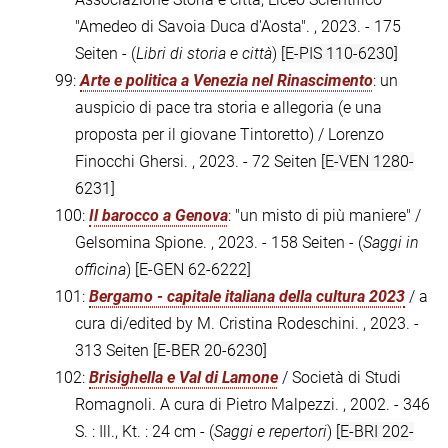
"Amedeo di Savoia Duca d'Aosta". , 2023. - 175
Seiten - (
Libri di storia e città
)
[E-PIS 110-6230]
99:
Arte e politica a Venezia nel Rinascimento
: un
auspicio di pace tra storia e allegoria (e una
proposta per il giovane Tintoretto) / Lorenzo
Finocchi Ghersi. , 2023. - 72 Seiten
[E-VEN 1280-
6231]
100:
Il barocco a Genova
: "un misto di più maniere" /
Gelsomina Spione. , 2023. - 158 Seiten - (
Saggi in
officina
)
[E-GEN 62-6222]
101:
Bergamo - capitale italiana della cultura 2023
/ a
cura di/edited by M. Cristina Rodeschini. , 2023. -
313 Seiten
[E-BER 20-6230]
102:
Brisighella e Val di Lamone
/ Società di Studi
Romagnoli. A cura di Pietro Malpezzi. , 2002. - 346
S. : Ill., Kt. : 24 cm - (
Saggi e repertori
)
[E-BRI 202-