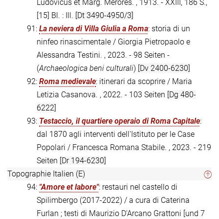
Ludovicus et Marg. Merores. , 1913. - XXIII, 186 S.,
[15] Bl. : Ill.
[Dt 3490-4950/3]
91:
La neviera di Villa Giulia a Roma
: storia di un
ninfeo rinascimentale / Giorgia Pietropaolo e
Alessandra Testini. , 2023. - 98 Seiten -
(
Archaeologica beni culturali
)
[Dv 2400-6230]
92:
Roma medievale
: itinerari da scoprire / Maria
Letizia Casanova. , 2022. - 103 Seiten
[Dg 480-
6222]
93:
Testaccio, il quartiere operaio di Roma Capitale
:
dal 1870 agli interventi dell'Istituto per le Case
Popolari / Francesca Romana Stabile. , 2023. - 219
Seiten
[Dr 194-6230]
Topographie Italien (E)
94:
"Amore et labore"
: restauri nel castello di
Spilimbergo (2017-2022) / a cura di Caterina
Furlan ; testi di Maurizio D'Arcano Grattoni [und 7