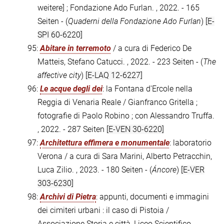
weitere] ; Fondazione Ado Furlan. , 2022. - 165
Seiten - (
Quaderni della Fondazione Ado Furlan
)
[E-
SPI 60-6220]
95:
Abitare in terremoto
/ a cura di Federico De
Matteis, Stefano Catucci. , 2022. - 223 Seiten - (
The
affective city
)
[E-LAQ 12-6227]
96:
Le acque degli dei
: la Fontana d'Ercole nella
Reggia di Venaria Reale / Gianfranco Gritella ;
fotografie di Paolo Robino ; con Alessandro Truffa.
, 2022. - 287 Seiten
[E-VEN 30-6220]
97:
Architettura effimera e monumentale
: laboratorio
Verona / a cura di Sara Marini, Alberto Petracchin,
Luca Zilio. , 2023. - 180 Seiten - (
Áncore
)
[E-VER
303-6230]
98:
Archivi di Pietra
: appunti, documenti e immagini
dei cimiteri urbani : il caso di Pistoia /
Associazione Storia e città, Liceo Scientifico