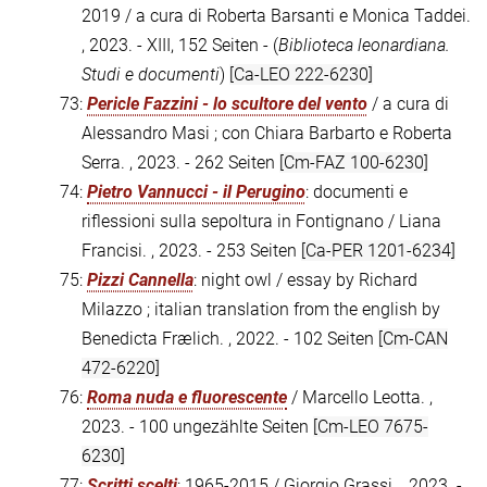
2019 / a cura di Roberta Barsanti e Monica Taddei.
, 2023. - XIII, 152 Seiten - (
Biblioteca leonardiana.
Studi e documenti
)
[Ca-LEO 222-6230]
73:
Pericle Fazzini - lo scultore del vento
/ a cura di
Alessandro Masi ; con Chiara Barbarto e Roberta
Serra. , 2023. - 262 Seiten
[Cm-FAZ 100-6230]
74:
Pietro Vannucci - il Perugino
: documenti e
riflessioni sulla sepoltura in Fontignano / Liana
Francisi. , 2023. - 253 Seiten
[Ca-PER 1201-6234]
75:
Pizzi Cannella
: night owl / essay by Richard
Milazzo ; italian translation from the english by
Benedicta Frælich. , 2022. - 102 Seiten
[Cm-CAN
472-6220]
76:
Roma nuda e fluorescente
/ Marcello Leotta. ,
2023. - 100 ungezählte Seiten
[Cm-LEO 7675-
6230]
77:
Scritti scelti
: 1965-2015 / Giorgio Grassi. , 2023. -