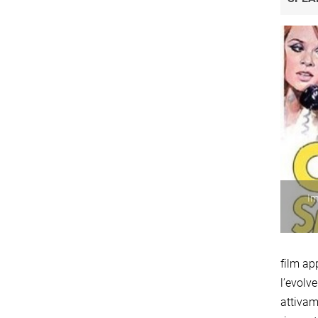
Im
film ap
l’evolve
attivam