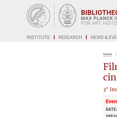
Main-
Content
INSTITUTE
RESEARCH
NEWS & EV
Home
Fi
cin
3° In
Even
DATE
SPEA