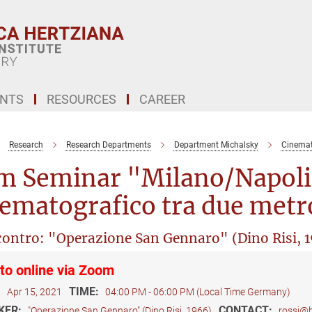
ENTS
RESOURCES
CAREER
Research
Research Departments
Department Michalsky
Cinemat
lm Seminar "Milano/Napoli:
ematografico tra due metro
contro: "Operazione San Gennaro" (Dino Risi, 
to online via Zoom
:
TIME:
Apr 15, 2021
04:00 PM - 06:00 PM (Local Time Germany)
KER:
CONTACT:
"Operazione San Gennaro" (Dino Risi, 1966)
rossi@bi