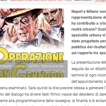
Napoli e Milano sono
rappresentazione de
ha contribuito a cri
realtà urbane? Quali
spazialità urbana si
stato progettato pe
pubblica dei risultat
sul rapporto tra sp
La presentazione del 
magine: Locandina del film, "Operazione San
seguita da un dibatti
Gennaro", 1966, Dino Risi
termine di ogni incon
dell’appuntamento su
pena esaminato. Sarà quindi la discussione stessa a generare l’
rsi del dialogo tra diversi testi filmici nasce dal desiderio di dar
ente alla programmazione della rassegna: la finalità è di evitare 