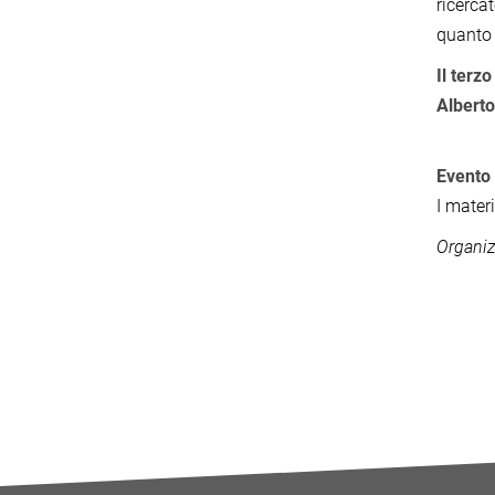
ricerca
quanto 
Il terz
Alberto
Evento 
I mater
Organiz