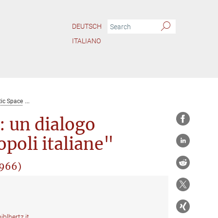
DEUTSCH
ITALIANO
ic Space
Film Seminar "Milano/Napoli: un dialogo cinematografico tra due met
 un dialogo
poli italiane"
1966)
blhertz.it