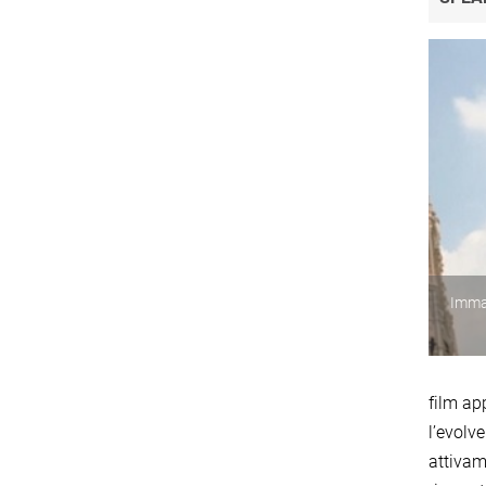
Immag
film ap
l’evolve
attivam