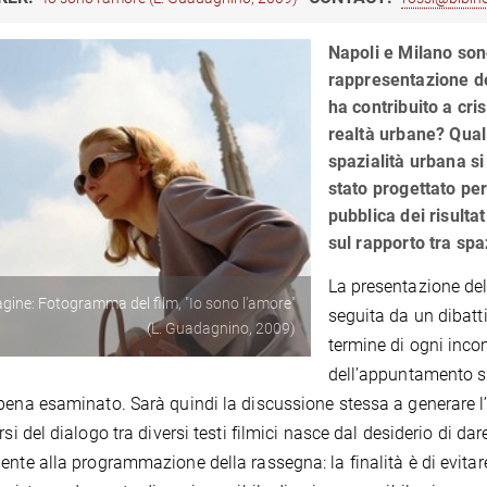
Napoli e Milano sono
rappresentazione de
ha contribuito a cri
realtà urbane? Quali
spazialità urbana si
stato progettato pe
pubblica dei risultat
sul rapporto tra sp
La presentazione del 
ine: Fotogramma del film, "Io sono l'amore"
seguita da un dibatti
(L. Guadagnino, 2009)
termine di ogni incon
dell’appuntamento su
pena esaminato. Sarà quindi la discussione stessa a generare l’
rsi del dialogo tra diversi testi filmici nasce dal desiderio di dar
ente alla programmazione della rassegna: la finalità è di evitare 