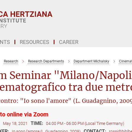
ENTS
RESOURCES
CAREER
Research
Research Departments
Department Michalsky
Cinemat
lm Seminar "Milano/Napoli:
ematografico tra due metro
contro: "Io sono l'amore" (L. Guadagnino, 200
to online via Zoom
:
TIME:
May 18, 2021
04:00 PM - 06:00 PM (Local Time Germany)
KER:
CONTACT:
Io sono l'amore (L. Guadagnino, 2009)
rossi@biblher