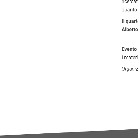
ricerca
quanto 
Il quar
Alberto
Evento 
I mater
Organiz