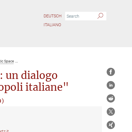
DEUTSCH
ITALIANO
ic Space
Film Seminar "Milano/Napoli: un dialogo cinematografico tra due met
 un dialogo
poli italiane"
9)
tz.it