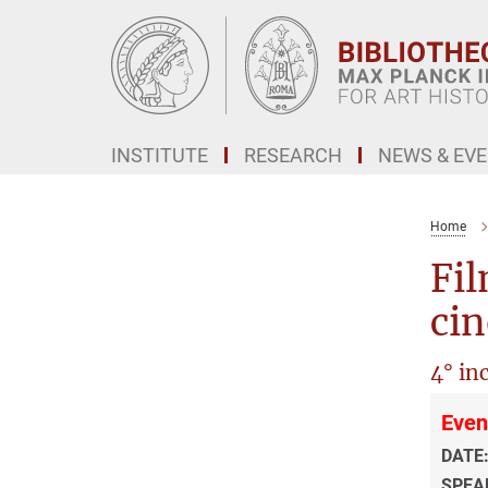
Main-
Content
INSTITUTE
RESEARCH
NEWS & EV
Home
Fi
cin
4° in
Even
DATE
SPEA