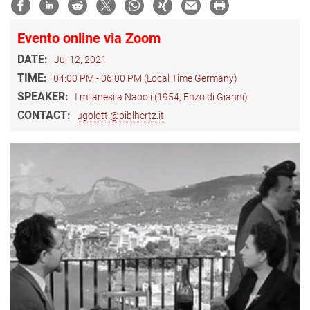
Evento online via Zoom
DATE:
Jul 12, 2021
TIME:
04:00 PM - 06:00 PM (Local Time Germany)
SPEAKER:
I milanesi a Napoli (1954, Enzo di Gianni)
CONTACT:
ugolotti@biblhertz.it