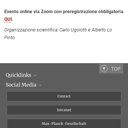
Evento online via Zoom con preregistrazione obbligatoria
QUI
.
Organizzazione scientifica:
Carlo Ugolotti e Alberto Lo
Pinto
TOP
Quicklinks
Social Media
Scientific Departments
People
Facebook
Contact
Research Projects A-Z
Instagram
Intranet
Bluesky
Twitter
Max-Planck-Gesellschaft