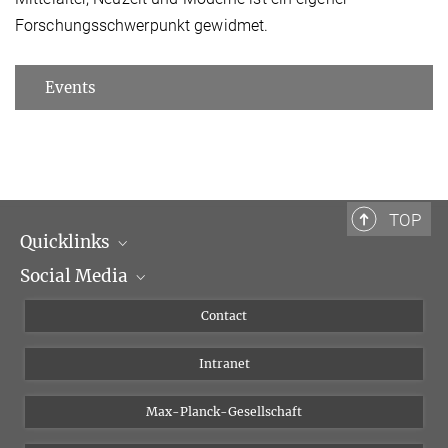
Forschungsschwerpunkt gewidmet.
Events
TOP
Quicklinks
Social Media
Scientific Departments
People
Facebook
Contact
Research Projects A-Z
Instagram
Intranet
Bluesky
Twitter
Max-Planck-Gesellschaft
Vimeo