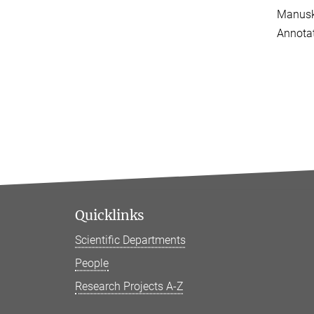
Manuskr
Annotat
Quicklinks
Scientific Departments
People
Research Projects A-Z