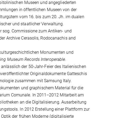
apitolinischen Museen und angegliederten
mmlungen in öffentlichen Museen von der
lturgütern vom 16. bis zum 20. Jh. im dualen
scher und staatlicher Verwaltung.
der sog. Commissione zum Antiken- und
der Archive Cerasolis, Rodocanachis and
 kulturgeschichtlichen Monumenten und
ing Museum Records Interoperable
.
anlässlich der 50-Jahr-Feier des Italienischen
eröffentlichter Originaldokumente Gatteschis
hnologie zusammen mit Samsung Italy.
vdokumenten und graphischem Material für die
uarium Comunale. In 2011–2012 Mitarbeit am
liotheken an die Digitalisierung. Ausarbeitung
ngstools. In 2012 Erstellung einer Plattform zur
Optik der frühen Moderne (digitalisierte