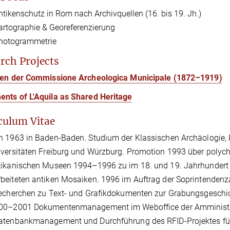
ntikenschutz in Rom nach Archivquellen (16. bis 19. Jh.)
artographie & Georeferenzierung
hotogrammetrie
rch Projects
ten der Commissione Archeologica Municipale (1872–1919)
nts of L'Aquila as Shared Heritage
culum Vitae
 1963 in Baden-Baden. Studium der Klassischen Archäologie, K
versitäten Freiburg und Würzburg. Promotion 1993 über poly
ikanischen Museen 1994–1996 zu im 18. und 19. Jahrhundert 
eiteten antiken Mosaiken. 1996 im Auftrag der Soprintendenza
echerchen zu Text- und Grafikdokumenten zur Grabungsgeschic
00–2001 Dokumentenmanagement im Weboffice der Amministra
tenbankmanagement und Durchführung des RFID-Projektes für 