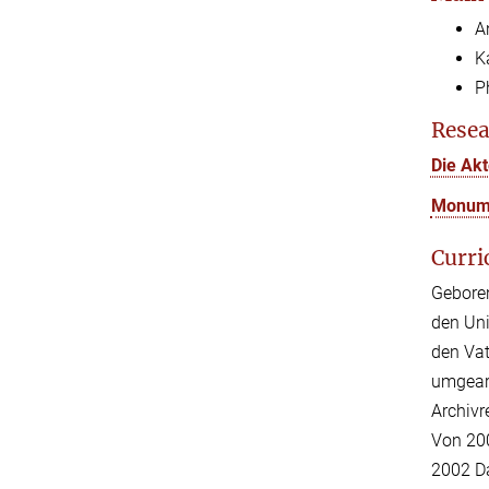
A
K
P
Resea
Die Ak
Monume
Curri
Geboren
den Uni
den Vat
umgearb
Archivr
Von 20
2002 Da