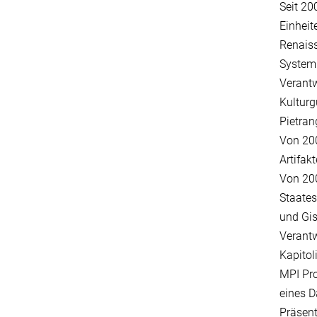
Seit 20
Einheit
Renaiss
System 
Verantw
Kulturg
Pietran
Von 200
Artifak
Von 20
Staates
und Gi
Verantw
Kapito
MPI Pro
eines D
Präsent