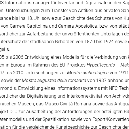
03 Informationsmanager für Inventar und Digitalisate in den K
en. Untersuchungen zum Transfer von Antiken aus privaten Sa
ance bis ins 18. Jh. sowie zur Geschichte des Schutzes von Ku
von Camera Capitolina und Camera Apostolica, bzw. von städti
ortlicher zur Aufarbeitung der unveröffentlichten Unterlagen 
üterschutz der städtischen Behörden von 1870 bis 1924 sowie 
gelis.
5 bis 2006 Entwicklung eines Modells für die Verbindung von
ten in Europa im Rahmen des EU Projektes
HyperRecords – Mak
07 bis 2010 Untersuchungen zur
Mostra archeologica
von 1911 
 sowie der
Mostra augustea della romanità
von 1937 anhand unv
smondis. Entwicklung eines Informationssystems mit NFC Tec
ortlicher der Digitalisierung und Interkonnektivität von Archi
linischen Museen, das Museo Civiltà Romana sowie das Antiq
jekt DLC zur Ausarbeitung der Anforderungen der beteiligten Bib
atenmodells und der Spezifikation sowie von Export/Konvertieru
ation für die vergleichende Kunstgeschichte zur Geschichte der 