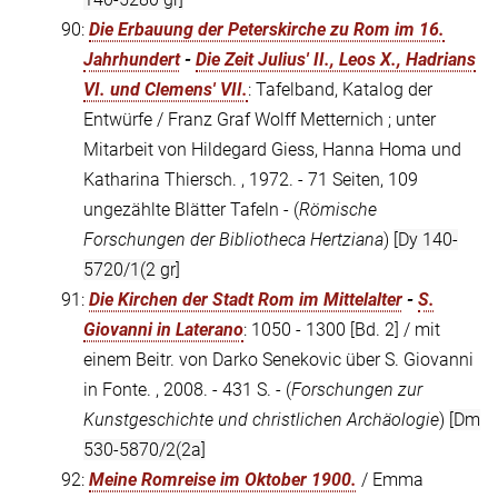
90:
Die Erbauung der Peterskirche zu Rom im 16.
Jahrhundert
-
Die Zeit Julius' II., Leos X., Hadrians
VI. und Clemens' VII.
: Tafelband, Katalog der
Entwürfe / Franz Graf Wolff Metternich ; unter
Mitarbeit von Hildegard Giess, Hanna Homa und
Katharina Thiersch. , 1972. - 71 Seiten, 109
ungezählte Blätter Tafeln - (
Römische
Forschungen der Bibliotheca Hertziana
)
[Dy 140-
5720/1(2 gr]
91:
Die Kirchen der Stadt Rom im Mittelalter
-
S.
Giovanni in Laterano
: 1050 - 1300 [Bd. 2] / mit
einem Beitr. von Darko Senekovic über S. Giovanni
in Fonte. , 2008. - 431 S. - (
Forschungen zur
Kunstgeschichte und christlichen Archäologie
)
[Dm
530-5870/2(2a]
92:
Meine Romreise im Oktober 1900.
/ Emma