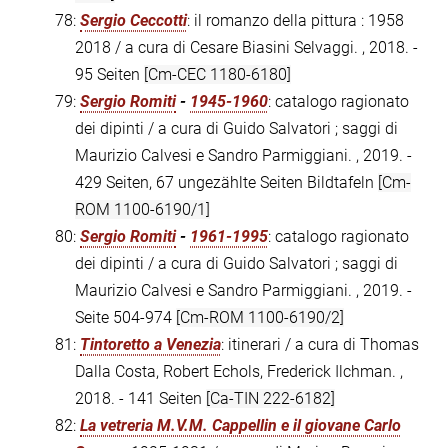
78:
Sergio Ceccotti
: il romanzo della pittura : 1958
2018 / a cura di Cesare Biasini Selvaggi. , 2018. -
95 Seiten
[Cm-CEC 1180-6180]
79:
Sergio Romiti
-
1945-1960
: catalogo ragionato
dei dipinti / a cura di Guido Salvatori ; saggi di
Maurizio Calvesi e Sandro Parmiggiani. , 2019. -
429 Seiten, 67 ungezählte Seiten Bildtafeln
[Cm-
ROM 1100-6190/1]
80:
Sergio Romiti
-
1961-1995
: catalogo ragionato
dei dipinti / a cura di Guido Salvatori ; saggi di
Maurizio Calvesi e Sandro Parmiggiani. , 2019. -
Seite 504-974
[Cm-ROM 1100-6190/2]
81:
Tintoretto a Venezia
: itinerari / a cura di Thomas
Dalla Costa, Robert Echols, Frederick Ilchman. ,
2018. - 141 Seiten
[Ca-TIN 222-6182]
82:
La vetreria M.V.M. Cappellin e il giovane Carlo