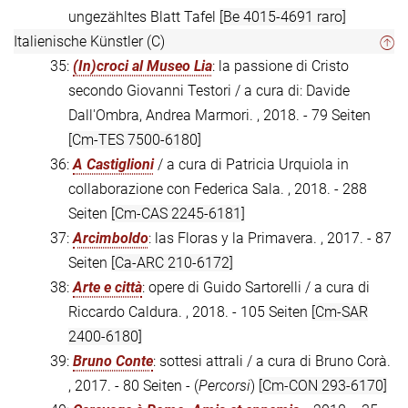
ungezähltes Blatt Tafel
[Be 4015-4691 raro]
Italienische Künstler (C)
35:
(In)croci al Museo Lia
: la passione di Cristo
secondo Giovanni Testori / a cura di: Davide
Dall'Ombra, Andrea Marmori. , 2018. - 79 Seiten
[Cm-TES 7500-6180]
36:
A Castiglioni
/ a cura di Patricia Urquiola in
collaborazione con Federica Sala. , 2018. - 288
Seiten
[Cm-CAS 2245-6181]
37:
Arcimboldo
: las Floras y la Primavera. , 2017. - 87
Seiten
[Ca-ARC 210-6172]
38:
Arte e città
: opere di Guido Sartorelli / a cura di
Riccardo Caldura. , 2018. - 105 Seiten
[Cm-SAR
2400-6180]
39:
Bruno Conte
: sottesi attrali / a cura di Bruno Corà.
, 2017. - 80 Seiten - (
Percorsi
)
[Cm-CON 293-6170]