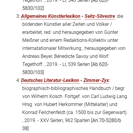
Tegethoff. , 2019. - LI, 540 Seiten
[Ab 620-
5830/102]
3:
Allgemeines Künstlerlexikon
-
Seitz-Silvestre
: die
bildenden Künstler aller Zeiten und Völker /
erarbeitet, red. und herausgegeben von Günter
Meißner und einem Redaktions-Kollektiv unter
internatationaler Mitwirkung ; herausgegeben von
Andreas Beyer, Bénedicte Savoy und Wolf
Tegethoff. , 2019. - LI, 539 Seiten
[Ab 620-
5830/103]
4:
Deutsches Literatur-Lexikon
-
Zimmer-Zyx
:
biographisch-bibliographisches Handbuch / begr.
von Wilhelm Kosch. Fortgef. von Carl Ludwig Lang.
Hrsg. von Hubert Herkommer (Mittelalter) und
Konrad Feilchenfeldt (ca. 1500 bis zur Gegenwart).
, 2019. - XXV Seiten, 962 Spalten
[An 70-5280/b
38]