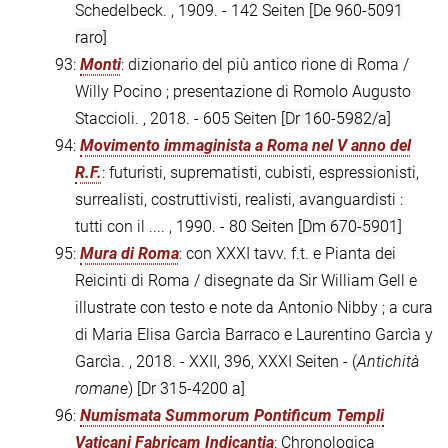
Schedelbeck. , 1909. - 142 Seiten
[De 960-5091
raro]
93:
Monti
: dizionario del più antico rione di Roma /
Willy Pocino ; presentazione di Romolo Augusto
Staccioli. , 2018. - 605 Seiten
[Dr 160-5982/a]
94:
Movimento immaginista a Roma nel V anno del
R.F.
: futuristi, suprematisti, cubisti, espressionisti,
surrealisti, costruttivisti, realisti, avanguardisti :
tutti con il .... , 1990. - 80 Seiten
[Dm 670-5901]
95:
Mura di Roma
: con XXXI tavv. f.t. e Pianta dei
Reicinti di Roma / disegnate da Sir William Gell e
illustrate con testo e note da Antonio Nibby ; a cura
di Maria Elisa Garcìa Barraco e Laurentino Garcìa y
Garcìa. , 2018. - XXII, 396, XXXI Seiten - (
Antichità
romane
)
[Dr 315-4200 a]
96:
Numismata Summorum Pontificum Templi
Vaticani Fabricam Indicantia
: Chronologica