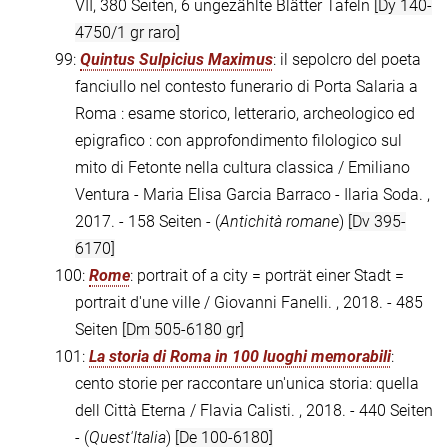
VII, 380 Seiten, 6 ungezählte Blätter Tafeln
[Dy 140-
4750/1 gr raro]
99:
Quintus Sulpicius Maximus
: il sepolcro del poeta
fanciullo nel contesto funerario di Porta Salaria a
Roma : esame storico, letterario, archeologico ed
epigrafico : con approfondimento filologico sul
mito di Fetonte nella cultura classica / Emiliano
Ventura - Maria Elisa Garcia Barraco - Ilaria Soda. ,
2017. - 158 Seiten - (
Antichità romane
)
[Dv 395-
6170]
100:
Rome
: portrait of a city = porträt einer Stadt =
portrait d'une ville / Giovanni Fanelli. , 2018. - 485
Seiten
[Dm 505-6180 gr]
101:
La storia di Roma in 100 luoghi memorabili
:
cento storie per raccontare un'unica storia: quella
dell Città Eterna / Flavia Calisti. , 2018. - 440 Seiten
- (
Quest'Italia
)
[De 100-6180]