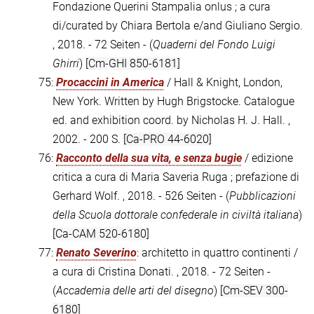
Fondazione Querini Stampalia onlus ; a cura
di/curated by Chiara Bertola e/and Giuliano Sergio.
, 2018. - 72 Seiten - (
Quaderni del Fondo Luigi
Ghirri
)
[Cm-GHI 850-6181]
75:
Procaccini in America
/ Hall & Knight, London,
New York. Written by Hugh Brigstocke. Catalogue
ed. and exhibition coord. by Nicholas H. J. Hall. ,
2002. - 200 S.
[Ca-PRO 44-6020]
76:
Racconto della sua vita, e senza bugie
/ edizione
critica a cura di Maria Saveria Ruga ; prefazione di
Gerhard Wolf. , 2018. - 526 Seiten - (
Pubblicazioni
della Scuola dottorale confederale in civiltà italiana
)
[Ca-CAM 520-6180]
77:
Renato Severino
: architetto in quattro continenti /
a cura di Cristina Donati. , 2018. - 72 Seiten -
(
Accademia delle arti del disegno
)
[Cm-SEV 300-
6180]