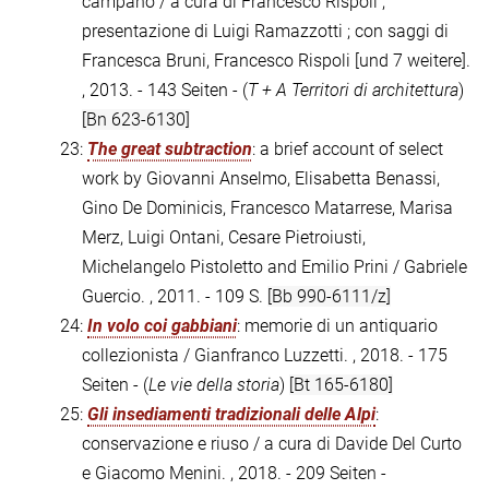
campano / a cura di Francesco Rispoli ;
presentazione di Luigi Ramazzotti ; con saggi di
Francesca Bruni, Francesco Rispoli [und 7 weitere].
, 2013. - 143 Seiten - (
T + A Territori di architettura
)
[Bn 623-6130]
23:
The great subtraction
: a brief account of select
work by Giovanni Anselmo, Elisabetta Benassi,
Gino De Dominicis, Francesco Matarrese, Marisa
Merz, Luigi Ontani, Cesare Pietroiusti,
Michelangelo Pistoletto and Emilio Prini / Gabriele
Guercio. , 2011. - 109 S.
[Bb 990-6111/z]
24:
In volo coi gabbiani
: memorie di un antiquario
collezionista / Gianfranco Luzzetti. , 2018. - 175
Seiten - (
Le vie della storia
)
[Bt 165-6180]
25:
Gli insediamenti tradizionali delle Alpi
:
conservazione e riuso / a cura di Davide Del Curto
e Giacomo Menini. , 2018. - 209 Seiten -