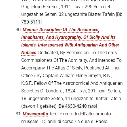
Guglielmo Ferrero. , 1911. - xvii, 295 Seiten, 4
ungezählte Seiten, 32 ungezählte Blätter Tafeln
[Bb
780-5111]
30:
Memoir Descriptive Of The Resources,
Inhabitants, And Hydrography, Of Sicily And Its
Islands, Interspersed With Antiquarian And Other
Notices
: Dedicated, By Permission, To The Lords
Commissioners Of The Admiralty, And Intended To
Accompany The Atlas Of Sicily, Published At Their
Office / By Captain William Henry Smyth, R.N.,
K.S.F., Fellow Of The Astronomical And Antiquarian
Societies Of London. , 1824. - xvi, 291, lxxiii Seiten,
18 ungezählte Seiten, 14 ungezählte Blätter Tafeln
(davon 1 gefaltet)
[Be 4630-4240 raro]
31:
Museografia
: temi e metodi dell'allestimento
museale : 15 anni di corso / a cura di Paolo