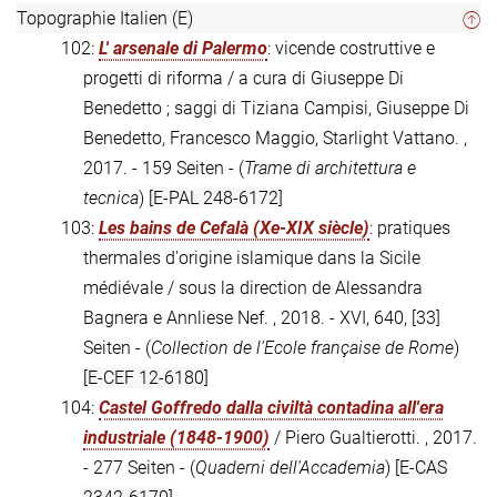
Topographie Italien (E)
102:
L' arsenale di Palermo
: vicende costruttive e
progetti di riforma / a cura di Giuseppe Di
Benedetto ; saggi di Tiziana Campisi, Giuseppe Di
Benedetto, Francesco Maggio, Starlight Vattano. ,
2017. - 159 Seiten - (
Trame di architettura e
tecnica
)
[E-PAL 248-6172]
103:
Les bains de Cefalà (Xe-XIX siècle)
: pratiques
thermales d'origine islamique dans la Sicile
médiévale / sous la direction de Alessandra
Bagnera e Annliese Nef. , 2018. - XVI, 640, [33]
Seiten - (
Collection de l'Ecole française de Rome
)
[E-CEF 12-6180]
104:
Castel Goffredo dalla civiltà contadina all'era
industriale (1848-1900)
/ Piero Gualtierotti. , 2017.
- 277 Seiten - (
Quaderni dell'Accademia
)
[E-CAS