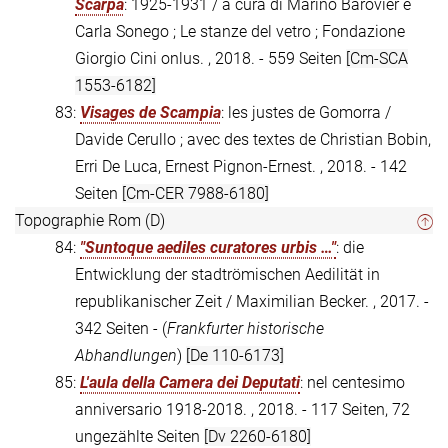
Scarpa
: 1925-1931 / a cura di Marino Barovier e
Carla Sonego ; Le stanze del vetro ; Fondazione
Giorgio Cini onlus. , 2018. - 559 Seiten
[Cm-SCA
1553-6182]
83:
Visages de Scampia
: les justes de Gomorra /
Davide Cerullo ; avec des textes de Christian Bobin,
Erri De Luca, Ernest Pignon-Ernest. , 2018. - 142
Seiten
[Cm-CER 7988-6180]
Topographie Rom (D)
84:
"Suntoque aediles curatores urbis …"
: die
Entwicklung der stadtrömischen Aedilität in
republikanischer Zeit / Maximilian Becker. , 2017. -
342 Seiten - (
Frankfurter historische
Abhandlungen
)
[De 110-6173]
85:
L'aula della Camera dei Deputati
: nel centesimo
anniversario 1918-2018. , 2018. - 117 Seiten, 72
ungezählte Seiten
[Dv 2260-6180]