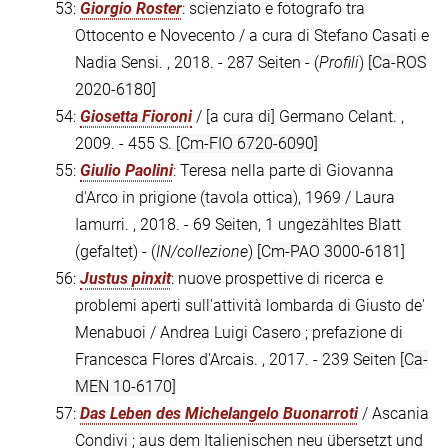
53:
Giorgio Roster
: scienziato e fotografo tra
Ottocento e Novecento / a cura di Stefano Casati e
Nadia Sensi. , 2018. - 287 Seiten - (
Profili
)
[Ca-ROS
2020-6180]
54:
Giosetta Fioroni
/ [a cura di] Germano Celant. ,
2009. - 455 S.
[Cm-FIO 6720-6090]
55:
Giulio Paolini
: Teresa nella parte di Giovanna
d'Arco in prigione (tavola ottica), 1969 / Laura
Iamurri. , 2018. - 69 Seiten, 1 ungezähltes Blatt
(gefaltet) - (
IN/collezione
)
[Cm-PAO 3000-6181]
56:
Justus pinxit
: nuove prospettive di ricerca e
problemi aperti sull'attività lombarda di Giusto de'
Menabuoi / Andrea Luigi Casero ; prefazione di
Francesca Flores d'Arcais. , 2017. - 239 Seiten
[Ca-
MEN 10-6170]
57:
Das Leben des Michelangelo Buonarroti
/ Ascania
Condivi ; aus dem Italienischen neu übersetzt und