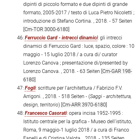
dipinti di piccolo formato e due dipinti di grande
formato, 2005-2017 / testo di Luca Pietro Nicoletti ;
introduzione di Stefano Cortina. , 2018. - 57 Seiten
[Cm-TOR 3000-6180]
46:
Ferruccio Gard - intrecci dinamici
: gli intrecci
dinamici di Ferruccio Gard : luce, spazio, colore : 10
maggio - 15 luglio 2018 / a cura di/ curator
Lorenzo Canova ; presentazione di/presented by
Lorenzo Canova. , 2018. - 63 Seiten
[Cm-GAR 198-
6180]
47:
Fogli
: scritture per l'architettura / Fabrizio F.V.
Arrigoni. , 2018. - 518 Seiten - (
Saggi - architettura,
design, territorio
)
[Cm-ARR 3970-6180]
48:
Francesco Casorati
: opera incisa 1952-1995 :
Istituto centrale per la grafica - Museo dell'istituto,
Roma, 9 maggio-1 luglio 2018 / a cura di Franco
Fanelli e di Cristina Valota. , 2018. - 135 Seiten