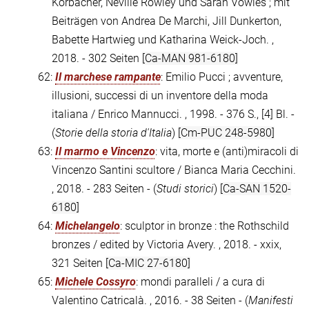
Korbacher, Neville Rowley und Sarah Vowles ; mit
Beiträgen von Andrea De Marchi, Jill Dunkerton,
Babette Hartwieg und Katharina Weick-Joch. ,
2018. - 302 Seiten
[Ca-MAN 981-6180]
62:
Il marchese rampante
: Emilio Pucci ; avventure,
illusioni, successi di un inventore della moda
italiana / Enrico Mannucci. , 1998. - 376 S., [4] Bl. -
(
Storie della storia d'Italia
)
[Cm-PUC 248-5980]
63:
Il marmo e Vincenzo
: vita, morte e (anti)miracoli di
Vincenzo Santini scultore / Bianca Maria Cecchini.
, 2018. - 283 Seiten - (
Studi storici
)
[Ca-SAN 1520-
6180]
64:
Michelangelo
: sculptor in bronze : the Rothschild
bronzes / edited by Victoria Avery. , 2018. - xxix,
321 Seiten
[Ca-MIC 27-6180]
65:
Michele Cossyro
: mondi paralleli / a cura di
Valentino Catricalà. , 2016. - 38 Seiten - (
Manifesti