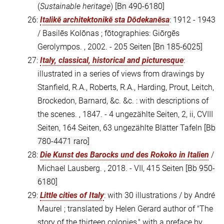
(
Sustainable heritage
)
[Bn 490-6180]
26:
Italikē architektonikē sta Dōdekanēsa
: 1912 - 1943
/ Basilēs Kolōnas ; fōtographies: Giōrgēs
Gerolympos. , 2002. - 205 Seiten
[Bn 185-6025]
27:
Italy, classical, historical and picturesque
:
illustrated in a series of views from drawings by
Stanfield, R.A., Roberts, R.A., Harding, Prout, Leitch,
Brockedon, Barnard, &c. &c. : with descriptions of
the scenes. , 1847. - 4 ungezählte Seiten, 2, ii, CVIII
Seiten, 164 Seiten, 63 ungezählte Blätter Tafeln
[Bb
780-4471 raro]
28:
Die Kunst des Barocks und des Rokoko in Italien
/
Michael Lausberg. , 2018. - VII, 415 Seiten
[Bb 950-
6180]
29:
Little cities of Italy
: with 30 illustrations / by André
Maurel ; translated by Helen Gerard author of "The
story of the thirteen colonies," with a preface by