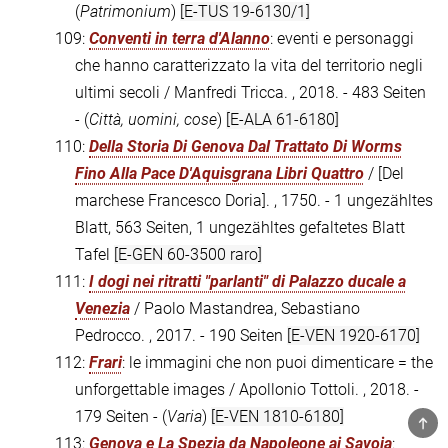
(
Patrimonium
)
[E-TUS 19-6130/1]
109:
Conventi in terra d'Alanno
: eventi e personaggi
che hanno caratterizzato la vita del territorio negli
ultimi secoli / Manfredi Tricca. , 2018. - 483 Seiten
- (
Città, uomini, cose
)
[E-ALA 61-6180]
110:
Della Storia Di Genova Dal Trattato Di Worms
Fino Alla Pace D'Aquisgrana Libri Quattro
/ [Del
marchese Francesco Doria]. , 1750. - 1 ungezähltes
Blatt, 563 Seiten, 1 ungezähltes gefaltetes Blatt
Tafel
[E-GEN 60-3500 raro]
111:
I dogi nei ritratti "parlanti" di Palazzo ducale a
Venezia
/ Paolo Mastandrea, Sebastiano
Pedrocco. , 2017. - 190 Seiten
[E-VEN 1920-6170]
112:
Frari
: le immagini che non puoi dimenticare = the
unforgettable images / Apollonio Tottoli. , 2018. -
179 Seiten - (
Varia
)
[E-VEN 1810-6180]
TOP
113:
Genova e La Spezia da Napoleone ai Savoia
: