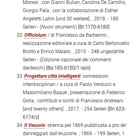
Monesi ; con Gianni Bulian, Carolina De Camillis,
Giorgio Pala ; con la collaborazione di Esther
Angeletti Latini [und 30 weitere]. , 2018. - 180
Seiten - (
Nuovi strumenti
)
[Bt 1170-6180]
32:
Officiolum
/ di Francesco da Barberino ;
realizzazione editoriale a cura di Carlo Bertoncello
Brotto e Enrico Malato. , 2015. - 348 ungezählte
Seiten - (
Edizione nazionale dei commenti
danteschi
)
[Bq 185-6150/1 raro]
33:
Progettare città intelligenti
: connessioni
interdisciplinari / a cura di Paolo Verducci e
Massimiliano Baquè ; presentazione di Federico
Golla ; contributi e scritti di Francesco Andreani
[and twenty others]. , 2017. - 254 Seiten
[Bn 623-
6174/z]
34:
Il Vesuvio
: strenna pel 1869 pubblicata a pro de'
danneggiati dall'eruzione. , 1869. - 199 Seiten, 1