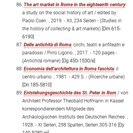
86:
The art market in Rome in the eighteenth century
:
a study on the social history of art / edited by
Paolo Coen. , 2019. - XII, 234 Seiten - (
Studies in
the history of collecting & art markets
)
[Dm 615-
6190]
87:
Delle antichità di Roma
: circhi, teatri e anfiteatri e
paradossi / Pirro Ligorio. , 2017. - 120 pages -
(
Antichità romane
)
[Dg 450-1530/e]
88:
Economia dell'architettura in Roma fascista
: il
centro urbano. , 1981. - 429 S. - (
Ricerche urbane
)
[Dn 185-5810]
89:
Entstehungsgeschichte des St. Peter in Rom
/ von
Architekt Professor Theobald Hofmann in Kassel
korrespondierendem Mitgliede des
Archäologischen Instituts des Deutschen Reiches. ,
1928. - XI Seiten, 298 Spalten, Seiten 305-316
[Dy
140-5280 gr]