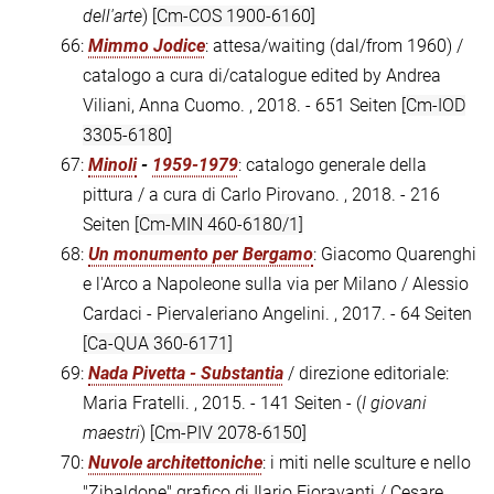
dell'arte
)
[Cm-COS 1900-6160]
66:
Mimmo Jodice
: attesa/waiting (dal/from 1960) /
catalogo a cura di/catalogue edited by Andrea
Viliani, Anna Cuomo. , 2018. - 651 Seiten
[Cm-IOD
3305-6180]
67:
Minoli
-
1959-1979
: catalogo generale della
pittura / a cura di Carlo Pirovano. , 2018. - 216
Seiten
[Cm-MIN 460-6180/1]
68:
Un monumento per Bergamo
: Giacomo Quarenghi
e l'Arco a Napoleone sulla via per Milano / Alessio
Cardaci - Piervaleriano Angelini. , 2017. - 64 Seiten
[Ca-QUA 360-6171]
69:
Nada Pivetta - Substantia
/ direzione editoriale:
Maria Fratelli. , 2015. - 141 Seiten - (
I giovani
maestri
)
[Cm-PIV 2078-6150]
70:
Nuvole architettoniche
: i miti nelle sculture e nello
"Zibaldone" grafico di Ilario Fioravanti / Cesare