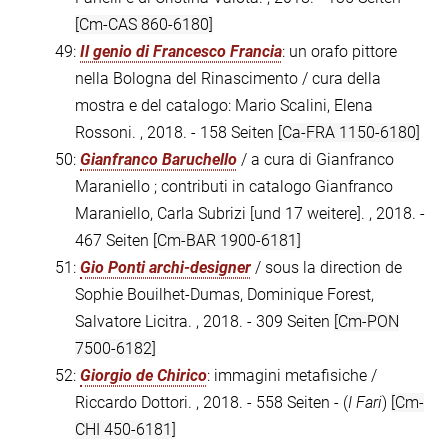
[Cm-CAS 860-6180]
49:
Il genio di Francesco Francia
: un orafo pittore
nella Bologna del Rinascimento / cura della
mostra e del catalogo: Mario Scalini, Elena
Rossoni. , 2018. - 158 Seiten
[Ca-FRA 1150-6180]
50:
Gianfranco Baruchello
/ a cura di Gianfranco
Maraniello ; contributi in catalogo Gianfranco
Maraniello, Carla Subrizi [und 17 weitere]. , 2018. -
467 Seiten
[Cm-BAR 1900-6181]
51:
Gio Ponti archi-designer
/ sous la direction de
Sophie Bouilhet-Dumas, Dominique Forest,
Salvatore Licitra. , 2018. - 309 Seiten
[Cm-PON
7500-6182]
52:
Giorgio de Chirico
: immagini metafisiche /
Riccardo Dottori. , 2018. - 558 Seiten - (
I Fari
)
[Cm-
CHI 450-6181]