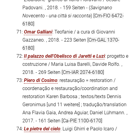
Padovani. , 2018. - 159 Seiten - (
Savignano
Novecento - una città si racconta
)
[Cm-FIO 6472-
6180]
71:
Omar Galliani
: Teofanie / a cura di Giovanni
Gazzaneo. , 2018. - 223 Seiten
[Cm-GAL 1370-
6180]
72:
Il palazzo dell'Obelisco di Jaretti e Luzi
: progetto e
costruzione / Maria Luisa Barelli, Davide Rolfo. ,
2018. - 269 Seiten
[Cm-IAR 2074-6180]
73:
Piero di Cosimo
: restauração = restoration /
coordenação e restauração/coordination and
restoration Karen Barbosa ; textos/texts Dennis
Geronimus [und 11 weitere] ; tradução/translation
Ana Flavia Gaia, Andrea Aguiar, Daniel Lühmann. ,
2017. - 161 Seiten
[Ca-PIE 1100-6170]
74:
Le pietre del cielo
: Luigi Ghirri e Paolo Icaro /