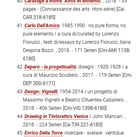
40:
Caravage à Rome. Amis et ennemis
. , 2018. - 35
pages - (
Connaissance des arts. Hors-série
)
[Ca-
CAR 318-6185]
41:
Carlo Dell'Amico
: 1985 1990 : no pure forms, no
pure elements / a cura di/curated by Lorenzo
Fiorucci ; testi di/essays by Lorenzo Fiorucci, Ilaria
Despina Bozzi. , 2018. - 171 Seiten
[Cm-AMI 1138-
6180]
42:
Depero - la progettualità
: disegni : 1920-1928 / a
cura di Maurizio Scudiero. , 2017. - 119 Seiten
[Cm-
DEP 300-6171]
43:
Design: Vignelli
: 1954-2014 / un progetto di
Massimo Vignelli e Beatriz Cifuentes-Caballero. ,
2018. - 406 Seiten
[Cm-VIG 1398-6180]
44:
Drawing in Tintoretto's Venice
/ John Marciari. ,
2018. - 224 Seiten
[Ca-TIN 221-6183]
45:
Enrico Della Torre
: ricercare - svelare : ventidue