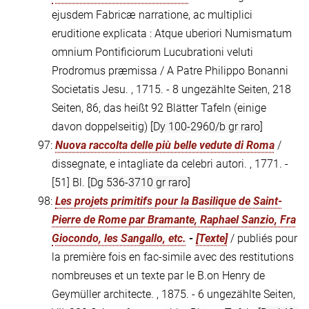
ejusdem Fabricæ narratione, ac multiplici
eruditione explicata : Atque uberiori Numismatum
omnium Pontificiorum Lucubrationi veluti
Prodromus præmissa / A Patre Philippo Bonanni
Societatis Jesu. , 1715. - 8 ungezählte Seiten, 218
Seiten, 86, das heißt 92 Blätter Tafeln (einige
davon doppelseitig)
[Dy 100-2960/b gr raro]
97:
Nuova raccolta delle più belle vedute di Roma
/
dissegnate, e intagliate da celebri autori. , 1771. -
[51] Bl.
[Dg 536-3710 gr raro]
98:
Les projets primitifs pour la Basilique de Saint-
Pierre de Rome par Bramante, Raphael Sanzio, Fra
Giocondo, les Sangallo, etc.
-
[Texte]
/ publiés pour
la première fois en fac-simile avec des restitutions
nombreuses et un texte par le B.on Henry de
Geymüller architecte. , 1875. - 6 ungezählte Seiten,