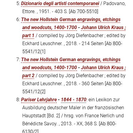
5:
Dizionario degli artisti contemporanei
/ Padovano,
Ettore. , 1951. - 403 S.
[Ab 700-5510]
6:
The new Hollstein German engravings, etchings
and woodcuts, 1400-1700
-
Johann Ulrich Kraus ;
part 1
/ compiled by Jörg Diefenbacher ; edited by
Eckhard Leuschner. , 2018. - 214 Seiten
[Ab 800-
5541/12(1]
7:
The new Hollstein German engravings, etchings
and woodcuts, 1400-1700
-
Johann Ulrich Kraus ;
part 2
/ compiled by Jörg Diefenbacher ; edited by
Eckhard Leuschner. , 2018. - 360 Seiten
[Ab 800-
5541/12(2]
8:
Pariser Lehrjahre
-
1844 - 1870
: ein Lexikon zur
Ausbildung deutscher Maler in der französischen
Hauptstadt [Bd. 2] / hrsg. von France Nerlich und
Bénédicte Savoy. , 2013. - XX, 368 S.
[Ab 800-
6130/2]