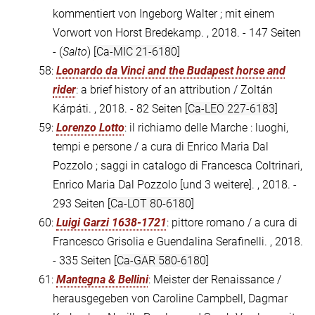
kommentiert von Ingeborg Walter ; mit einem
Vorwort von Horst Bredekamp. , 2018. - 147 Seiten
- (
Salto
)
[Ca-MIC 21-6180]
58:
Leonardo da Vinci and the Budapest horse and
rider
: a brief history of an attribution / Zoltán
Kárpáti. , 2018. - 82 Seiten
[Ca-LEO 227-6183]
59:
Lorenzo Lotto
: il richiamo delle Marche : luoghi,
tempi e persone / a cura di Enrico Maria Dal
Pozzolo ; saggi in catalogo di Francesca Coltrinari,
Enrico Maria Dal Pozzolo [und 3 weitere]. , 2018. -
293 Seiten
[Ca-LOT 80-6180]
60:
Luigi Garzi 1638-1721
: pittore romano / a cura di
Francesco Grisolia e Guendalina Serafinelli. , 2018.
- 335 Seiten
[Ca-GAR 580-6180]
61:
Mantegna & Bellini
: Meister der Renaissance /
herausgegeben von Caroline Campbell, Dagmar