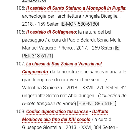
2342-6170]
105:
Il castello di Santo Stefano a Monopoli in Puglia
:
archeologia per l'architettura / Angela Diceglie. ,
2018. - 159 Seiten
[E-MON 530-6180]
106:
Il castello di Solfagnano
: la natura del bel
paesaggio / a cura di Paolo Belardi, Sonia Merli,
Manuel Vaquero Piñeiro. , 2017. - 269 Seiten
[E-
PER 318-6171]
107:
La chiesa di San Zulian a Venezia nel
Cinquecento
: dalla ricostruzione sansoviniana alle
grandi imprese decorative di fine secolo /
Valentina Sapienza. , 2018. - XXVIII, 270 Seiten, 32
ungezählte Seiten mit Abbildungen - (
Collection de
l'École française de Rome
)
[E-VEN 1885-6181]
108:
Codice diplomatico tuscanese
-
Dall'alto
Medioevo alla fine del XIII secolo
/ a cura di
Giuseppe Giontella. , 2013. - XXVI, 384 Seiten -