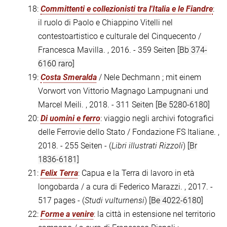
18:
Committenti e collezionisti tra l'Italia e le Fiandre
:
il ruolo di Paolo e Chiappino Vitelli nel
contestoartistico e culturale del Cinquecento /
Francesca Mavilla. , 2016. - 359 Seiten
[Bb 374-
6160 raro]
19:
Costa Smeralda
/ Nele Dechmann ; mit einem
Vorwort von Vittorio Magnago Lampugnani und
Marcel Meili. , 2018. - 311 Seiten
[Be 5280-6180]
20:
Di uomini e ferro
: viaggio negli archivi fotografici
delle Ferrovie dello Stato / Fondazione FS Italiane. ,
2018. - 255 Seiten - (
Libri illustrati Rizzoli
)
[Br
1836-6181]
21:
Felix Terra
: Capua e la Terra di lavoro in età
longobarda / a cura di Federico Marazzi. , 2017. -
517 pages - (
Studi vulturnensi
)
[Be 4022-6180]
22:
Forme a venire
: la città in estensione nel territorio