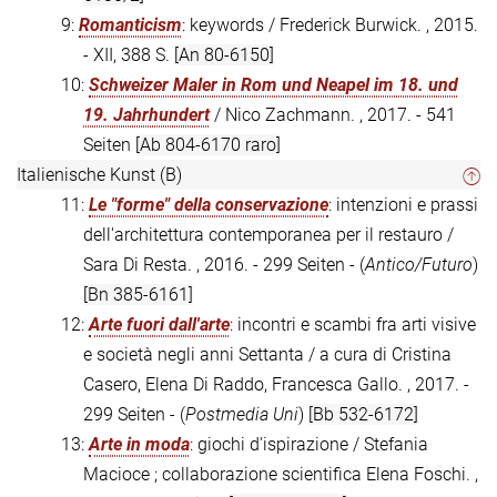
9:
Romanticism
: keywords / Frederick Burwick. , 2015.
- XII, 388 S.
[An 80-6150]
10:
Schweizer Maler in Rom und Neapel im 18. und
19. Jahrhundert
/ Nico Zachmann. , 2017. - 541
Seiten
[Ab 804-6170 raro]
Italienische Kunst (B)
11:
Le "forme" della conservazione
: intenzioni e prassi
dell'architettura contemporanea per il restauro /
Sara Di Resta. , 2016. - 299 Seiten - (
Antico/Futuro
)
[Bn 385-6161]
12:
Arte fuori dall'arte
: incontri e scambi fra arti visive
e società negli anni Settanta / a cura di Cristina
Casero, Elena Di Raddo, Francesca Gallo. , 2017. -
299 Seiten - (
Postmedia Uni
)
[Bb 532-6172]
13:
Arte in moda
: giochi d'ispirazione / Stefania
Macioce ; collaborazione scientifica Elena Foschi. ,