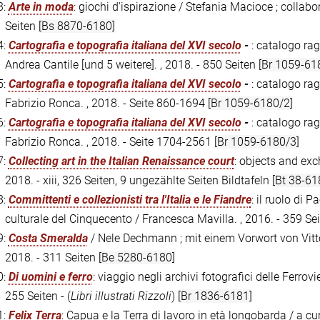
3:
Arte in moda
: giochi d'ispirazione / Stefania Macioce ; collabo
Seiten
[Bs 8870-6180]
4:
Cartografia e topografia italiana del XVI secolo
-
: catalogo rag
Andrea Cantile [und 5 weitere]. , 2018. - 850 Seiten
[Br 1059-61
5:
Cartografia e topografia italiana del XVI secolo
-
: catalogo ra
Fabrizio Ronca. , 2018. - Seite 860-1694
[Br 1059-6180/2]
6:
Cartografia e topografia italiana del XVI secolo
-
: catalogo ra
Fabrizio Ronca. , 2018. - Seite 1704-2561
[Br 1059-6180/3]
7:
Collecting art in the Italian Renaissance court
: objects and exc
2018. - xiii, 326 Seiten, 9 ungezählte Seiten Bildtafeln
[Bt 38-61
8:
Committenti e collezionisti tra l'Italia e le Fiandre
: il ruolo di 
culturale del Cinquecento / Francesca Mavilla. , 2016. - 359 Se
9:
Costa Smeralda
/ Nele Dechmann ; mit einem Vorwort von Vit
2018. - 311 Seiten
[Be 5280-6180]
0:
Di uomini e ferro
: viaggio negli archivi fotografici delle Ferrov
255 Seiten - (
Libri illustrati Rizzoli
)
[Br 1836-6181]
1:
Felix Terra
: Capua e la Terra di lavoro in età longobarda / a cu