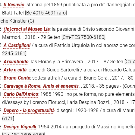
4:
Il Vesuvio
: strenna pel 1869 pubblicata a pro de' danneggiati d
Blatt Tafel
[Be 4015-4691 raro]
sche Künstler (C)
5:
(In)croci al Museo Lia
: la passione di Cristo secondo Giovanni
Marmori. , 2018. - 79 Seiten
[Cm-TES 7500-6180]
6:
A Castiglioni
/ a cura di Patricia Urquiola in collaborazione co
2245-6181]
7:
Arcimboldo
: las Floras y la Primavera. , 2017. - 87 Seiten
[Ca-
8:
Arte e città
: opere di Guido Sartorelli / a cura di Riccardo Cald
9:
Bruno Conte
: sottesi attrali / a cura di Bruno Corà. , 2017. - 80 
0:
Caravage à Rome. Amis et ennemis
. , 2018. - 35 pages - (
Conna
1:
Carlo Dell'Amico
: 1985 1990 : no pure forms, no pure elements /
di/essays by Lorenzo Fiorucci, Ilaria Despina Bozzi. , 2018. - 1
2:
Depero - la progettualità
: disegni : 1920-1928 / a cura di Mauri
6171]
3:
Design: Vignelli
: 1954-2014 / un progetto di Massimo Vignelli e
[Cm-VIG 1398-6180]