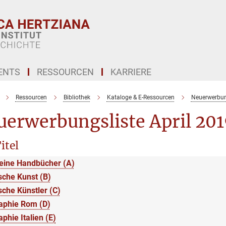
ENTS
RESSOURCEN
KARRIERE
Ressourcen
Bibliothek
Kataloge & E-Ressourcen
Neuerwerbu
uerwerbungsliste April 201
itel
eine Handbücher (A)
ische Kunst (B)
ische Künstler (C)
aphie Rom (D)
phie Italien (E)