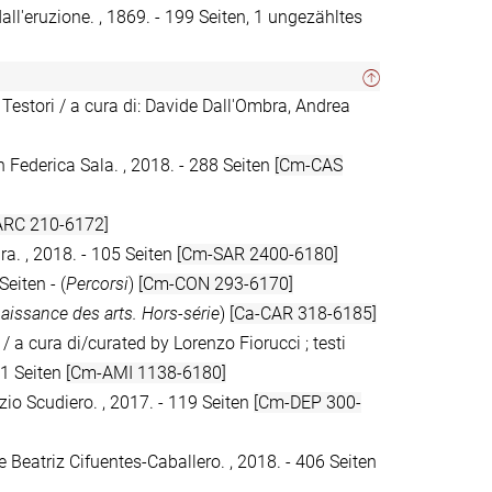
all'eruzione. , 1869. - 199 Seiten, 1 ungezähltes
 Testori / a cura di: Davide Dall'Ombra, Andrea
n Federica Sala. , 2018. - 288 Seiten
[Cm-CAS
ARC 210-6172]
ura. , 2018. - 105 Seiten
[Cm-SAR 2400-6180]
Seiten - (
Percorsi
)
[Cm-CON 293-6170]
issance des arts. Hors-série
)
[Ca-CAR 318-6185]
 a cura di/curated by Lorenzo Fiorucci ; testi
71 Seiten
[Cm-AMI 1138-6180]
zio Scudiero. , 2017. - 119 Seiten
[Cm-DEP 300-
 Beatriz Cifuentes-Caballero. , 2018. - 406 Seiten