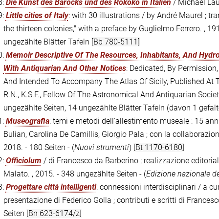
8:
Die Kunst des Barocks und des Rokoko in Italien
/ Michael Laus
9:
Little cities of Italy
: with 30 illustrations / by André Maurel ; t
the thirteen colonies," with a preface by Guglielmo Ferrero. , 191
ungezählte Blätter Tafeln
[Bb 780-5111]
0:
Memoir Descriptive Of The Resources, Inhabitants, And Hydrog
With Antiquarian And Other Notices
: Dedicated, By Permission
And Intended To Accompany The Atlas Of Sicily, Published At T
R.N., K.S.F., Fellow Of The Astronomical And Antiquarian Societie
ungezählte Seiten, 14 ungezählte Blätter Tafeln (davon 1 gefalt
1:
Museografia
: temi e metodi dell'allestimento museale : 15 ann
Bulian, Carolina De Camillis, Giorgio Pala ; con la collaborazione
2018. - 180 Seiten - (
Nuovi strumenti
)
[Bt 1170-6180]
2:
Officiolum
/ di Francesco da Barberino ; realizzazione editorial
Malato. , 2015. - 348 ungezählte Seiten - (
Edizione nazionale d
3:
Progettare città intelligenti
: connessioni interdisciplinari / a 
presentazione di Federico Golla ; contributi e scritti di Frances
Seiten
[Bn 623-6174/z]