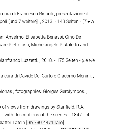
 a cura di Francesco Rispoli ; presentazione di
i [und 7 weitere]. , 2013. - 143 Seiten - (
T + A
anni Anselmo, Elisabetta Benassi, Gino De
are Pietroiusti, Michelangelo Pistoletto and
ianfranco Luzzetti. , 2018. - 175 Seiten - (
Le vie
/ a cura di Davide Del Curto e Giacomo Menini. ,
olōnas ; fōtographies: Giōrgēs Gerolympos. ,
ies of views from drawings by Stanfield, R.A.,
 : with descriptions of the scenes. , 1847. - 4
Blätter Tafeln
[Bb 780-4471 raro]