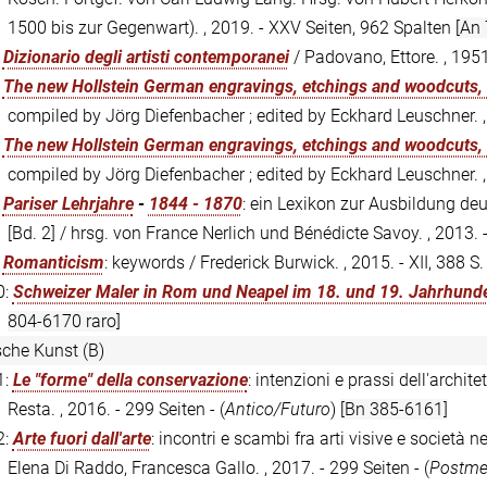
1500 bis zur Gegenwart). , 2019. - XXV Seiten, 962 Spalten
[An
:
Dizionario degli artisti contemporanei
/ Padovano, Ettore. , 1951
:
The new Hollstein German engravings, etchings and woodcuts
compiled by Jörg Diefenbacher ; edited by Eckhard Leuschner. ,
:
The new Hollstein German engravings, etchings and woodcuts
compiled by Jörg Diefenbacher ; edited by Eckhard Leuschner. ,
:
Pariser Lehrjahre
-
1844 - 1870
: ein Lexikon zur Ausbildung de
[Bd. 2] / hrsg. von France Nerlich und Bénédicte Savoy. , 2013. 
:
Romanticism
: keywords / Frederick Burwick. , 2015. - XII, 388 S
0:
Schweizer Maler in Rom und Neapel im 18. und 19. Jahrhunde
804-6170 raro]
ische Kunst (B)
1:
Le "forme" della conservazione
: intenzioni e prassi dell'archit
Resta. , 2016. - 299 Seiten - (
Antico/Futuro
)
[Bn 385-6161]
2:
Arte fuori dall'arte
: incontri e scambi fra arti visive e società n
Elena Di Raddo, Francesca Gallo. , 2017. - 299 Seiten - (
Postme