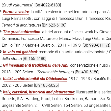
(
Studi vulturnensi
)
[Be 4022-6180]
2:
Forme a venire
: la città in estensione nel territorio campano /
Luigi Ramazzotti ; con saggi di Francesca Bruni, Francesco Rispol
Territori di architettura
)
[Bn 623-6130]
3:
The great subtraction
: a brief account of select work by Giov
Dominicis, Francesco Matarrese, Marisa Merz, Luigi Ontani, Ces
Emilio Prini / Gabriele Guercio. , 2011. - 109 S.
[Bb 990-6111/z]
4:
In volo coi gabbiani
: memorie di un antiquario collezionista / G
della storia
)
[Bt 165-6180]
5:
Gli insediamenti tradizionali delle Alpi
: conservazione e riuso 
2018. - 209 Seiten - (
Sustainable heritage
)
[Bn 490-6180]
6:
Italikē architektonikē sta Dōdekanēsa
: 1912 - 1943 / Basilēs K
2002. - 205 Seiten
[Bn 185-6025]
7:
Italy, classical, historical and picturesque
: illustrated in a ser
Roberts, R.A., Harding, Prout, Leitch, Brockedon, Barnard, &c. &c.
ungezählte Seiten, 2, ii, CVIII Seiten, 164 Seiten, 63 ungezählte 