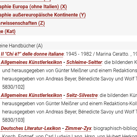
phie Europa (ohne Italien) (X)
aphie außereuropäische Kontinente (Y)
rwissenschaften (Z)
e (Kat)
eine Handbücher (A)
:
Il "Chi è?" delle donne italiane
: 1945 - 1982 / Marina Ceratto. , 1
:
Allgemeines Künstlerlexikon
-
Schleime-Seitter
: die bildenden K
und herausgegeben von Günter Meißner und einem Redaktions-Ko
herausgegeben von Andreas Beyer, Bénedicte Savoy und Wolf Teg
5830/102]
:
Allgemeines Künstlerlexikon
-
Seitz-Silvestre
: die bildenden Kün
herausgegeben von Günter Meißner und einem Redaktions-Kollek
herausgegeben von Andreas Beyer, Bénedicte Savoy und Wolf Teg
5830/103]
:
Deutsches Literatur-Lexikon
-
Zimmer-Zyx
: biographisch-bibli
Kosch. Fortgef. von Carl Ludwig Lang. Hrsg. von Hubert Herkomm