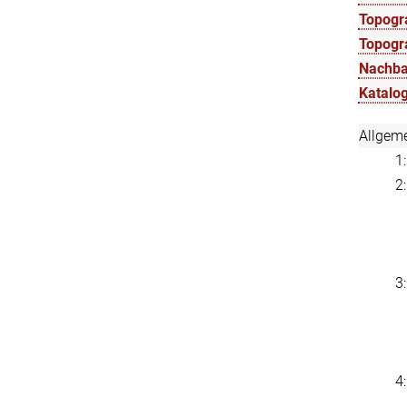
Topogra
Topogr
Nachba
Katalog
Allgem
1
2
3
4