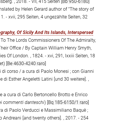
berg. , 2018. - VII, 415 Seiten
[Bb 950-6180]
ranslated by Helen Gerard author of "The story of
1. - xvii, 295 Seiten, 4 ungezählte Seiten, 32
raphy, Of Sicily And Its Islands, Interspersed
, To The Lords Commissioners Of The Admiralty,
heir Office / By Captain William Henry Smyth,
s Of London. , 1824. - xvi, 291, lxxiii Seiten, 18
et)
[Be 4630-4240 raro]
i di corso / a cura di Paolo Monesi ; con Gianni
 di Esther Angeletti Latini [und 30 weitere]. ,
e a cura di Carlo Bertoncello Brotto e Enrico
ei commenti danteschi
)
[Bq 185-6150/1 raro]
cura di Paolo Verducci e Massimiliano Baquè ;
co Andreani [and twenty others]. , 2017. - 254