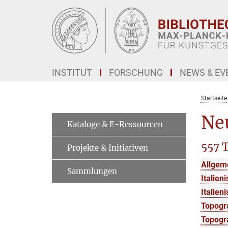
Hauptinhalt
INSTITUT
FORSCHUNG
NEWS & EV
Startseite
Ne
Kataloge & E-Ressourcen
557 T
Projekte & Initiativen
Allgem
Sammlungen
Italien
Italien
Topogr
Topogra