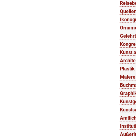
Reisebe
Quellen
Ikonogr
Orname
Gelehrt
Kongre
Kunst a
Archite
Plastik
Malerei
Buchmal
Graphik
Kunstge
Kunstsa
Amtlich
Institu
Außerit