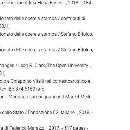
razione scientifica Elena Foschi. , 2018. - 184
ionato delle opere a stampa / contributi di
80/1]
gionato delle opere a stampa / Stefano Bifolco,
gionato delle opere a stampa / Stefano Bifolco,
hanges / Leah R. Clark, The Open University. ,
81]
Paolo e Chiappino Vitelli nel contestoartistico e
iten
[Bb 374-6160 raro]
torio Magnago Lampugnani und Marcel Meili. ,
ie dello Stato / Fondazione FS Italiane. , 2018. -
ra di Federico Marazzi. , 2017. - 517 pages -