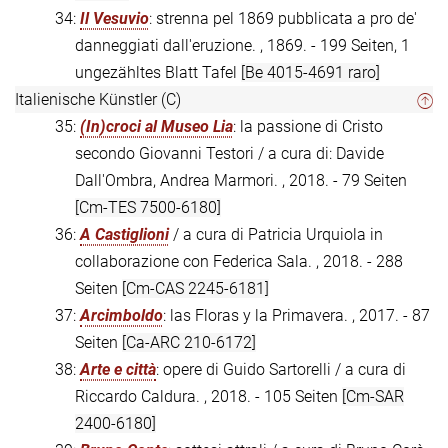
34:
Il Vesuvio
: strenna pel 1869 pubblicata a pro de'
danneggiati dall'eruzione. , 1869. - 199 Seiten, 1
ungezähltes Blatt Tafel
[Be 4015-4691 raro]
Italienische Künstler (C)
35:
(In)croci al Museo Lia
: la passione di Cristo
secondo Giovanni Testori / a cura di: Davide
Dall'Ombra, Andrea Marmori. , 2018. - 79 Seiten
[Cm-TES 7500-6180]
36:
A Castiglioni
/ a cura di Patricia Urquiola in
collaborazione con Federica Sala. , 2018. - 288
Seiten
[Cm-CAS 2245-6181]
37:
Arcimboldo
: las Floras y la Primavera. , 2017. - 87
Seiten
[Ca-ARC 210-6172]
38:
Arte e città
: opere di Guido Sartorelli / a cura di
Riccardo Caldura. , 2018. - 105 Seiten
[Cm-SAR
2400-6180]