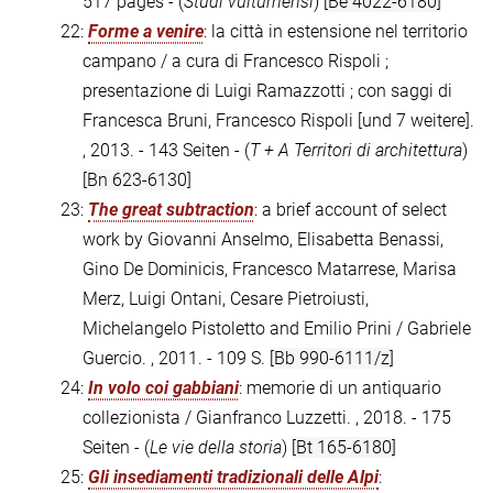
517 pages - (
Studi vulturnensi
)
[Be 4022-6180]
22:
Forme a venire
: la città in estensione nel territorio
campano / a cura di Francesco Rispoli ;
presentazione di Luigi Ramazzotti ; con saggi di
Francesca Bruni, Francesco Rispoli [und 7 weitere].
, 2013. - 143 Seiten - (
T + A Territori di architettura
)
[Bn 623-6130]
23:
The great subtraction
: a brief account of select
work by Giovanni Anselmo, Elisabetta Benassi,
Gino De Dominicis, Francesco Matarrese, Marisa
Merz, Luigi Ontani, Cesare Pietroiusti,
Michelangelo Pistoletto and Emilio Prini / Gabriele
Guercio. , 2011. - 109 S.
[Bb 990-6111/z]
24:
In volo coi gabbiani
: memorie di un antiquario
collezionista / Gianfranco Luzzetti. , 2018. - 175
Seiten - (
Le vie della storia
)
[Bt 165-6180]
25:
Gli insediamenti tradizionali delle Alpi
: