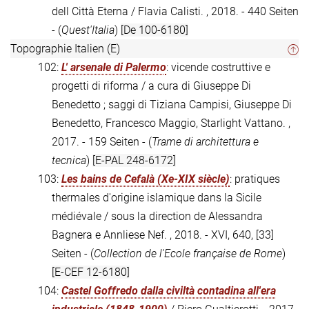
dell Città Eterna / Flavia Calisti. , 2018. - 440 Seiten
- (
Quest'Italia
)
[De 100-6180]
Topographie Italien (E)
102:
L' arsenale di Palermo
: vicende costruttive e
progetti di riforma / a cura di Giuseppe Di
Benedetto ; saggi di Tiziana Campisi, Giuseppe Di
Benedetto, Francesco Maggio, Starlight Vattano. ,
2017. - 159 Seiten - (
Trame di architettura e
tecnica
)
[E-PAL 248-6172]
103:
Les bains de Cefalà (Xe-XIX siècle)
: pratiques
thermales d'origine islamique dans la Sicile
médiévale / sous la direction de Alessandra
Bagnera e Annliese Nef. , 2018. - XVI, 640, [33]
Seiten - (
Collection de l'Ecole française de Rome
)
[E-CEF 12-6180]
104:
Castel Goffredo dalla civiltà contadina all'era