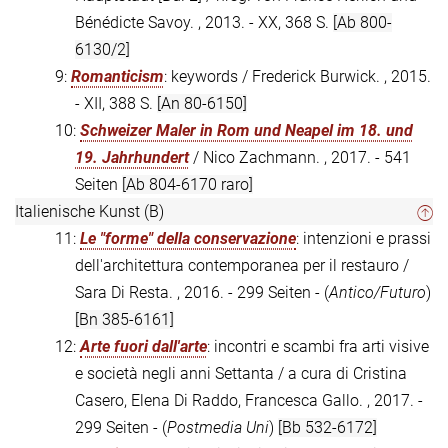
Bénédicte Savoy. , 2013. - XX, 368 S.
[Ab 800-
6130/2]
9:
Romanticism
: keywords / Frederick Burwick. , 2015.
- XII, 388 S.
[An 80-6150]
10:
Schweizer Maler in Rom und Neapel im 18. und
19. Jahrhundert
/ Nico Zachmann. , 2017. - 541
Seiten
[Ab 804-6170 raro]
Italienische Kunst (B)
11:
Le "forme" della conservazione
: intenzioni e prassi
dell'architettura contemporanea per il restauro /
Sara Di Resta. , 2016. - 299 Seiten - (
Antico/Futuro
)
[Bn 385-6161]
12:
Arte fuori dall'arte
: incontri e scambi fra arti visive
e società negli anni Settanta / a cura di Cristina
Casero, Elena Di Raddo, Francesca Gallo. , 2017. -
299 Seiten - (
Postmedia Uni
)
[Bb 532-6172]