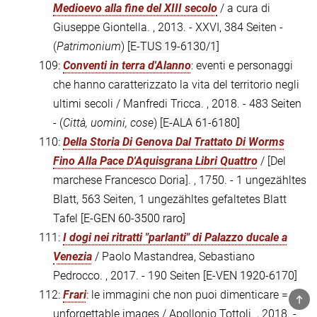
Medioevo alla fine del XIII secolo
/ a cura di
Giuseppe Giontella. , 2013. - XXVI, 384 Seiten -
(
Patrimonium
)
[E-TUS 19-6130/1]
109:
Conventi in terra d'Alanno
: eventi e personaggi
che hanno caratterizzato la vita del territorio negli
ultimi secoli / Manfredi Tricca. , 2018. - 483 Seiten
- (
Città, uomini, cose
)
[E-ALA 61-6180]
110:
Della Storia Di Genova Dal Trattato Di Worms
Fino Alla Pace D'Aquisgrana Libri Quattro
/ [Del
marchese Francesco Doria]. , 1750. - 1 ungezähltes
Blatt, 563 Seiten, 1 ungezähltes gefaltetes Blatt
Tafel
[E-GEN 60-3500 raro]
111:
I dogi nei ritratti "parlanti" di Palazzo ducale a
Venezia
/ Paolo Mastandrea, Sebastiano
Pedrocco. , 2017. - 190 Seiten
[E-VEN 1920-6170]
112:
Frari
: le immagini che non puoi dimenticare = the
TOP
unforgettable images / Apollonio Tottoli. , 2018. -