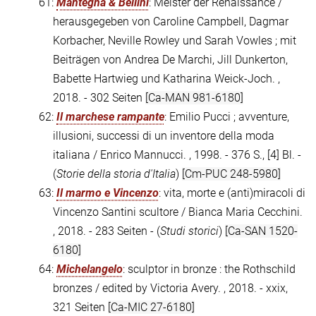
61:
Mantegna & Bellini
: Meister der Renaissance /
herausgegeben von Caroline Campbell, Dagmar
Korbacher, Neville Rowley und Sarah Vowles ; mit
Beiträgen von Andrea De Marchi, Jill Dunkerton,
Babette Hartwieg und Katharina Weick-Joch. ,
2018. - 302 Seiten
[Ca-MAN 981-6180]
62:
Il marchese rampante
: Emilio Pucci ; avventure,
illusioni, successi di un inventore della moda
italiana / Enrico Mannucci. , 1998. - 376 S., [4] Bl. -
(
Storie della storia d'Italia
)
[Cm-PUC 248-5980]
63:
Il marmo e Vincenzo
: vita, morte e (anti)miracoli di
Vincenzo Santini scultore / Bianca Maria Cecchini.
, 2018. - 283 Seiten - (
Studi storici
)
[Ca-SAN 1520-
6180]
64:
Michelangelo
: sculptor in bronze : the Rothschild
bronzes / edited by Victoria Avery. , 2018. - xxix,
321 Seiten
[Ca-MIC 27-6180]