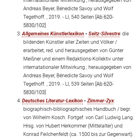
internatationaler Mitwirkung ; herausgegeben von
Andreas Beyer, Bénedicte Savoy und Wolf
Tegethoff. , 2019. - LI, 540 Seiten
[Ab 620-
5830/102]
3:
Allgemeines Künstlerlexikon
-
Seitz-Silvestre
: die
bildenden Künstler aller Zeiten und Völker /
erarbeitet, red. und herausgegeben von Günter
Meißner und einem Redaktions-Kollektiv unter
internatationaler Mitwirkung ; herausgegeben von
Andreas Beyer, Bénedicte Savoy und Wolf
Tegethoff. , 2019. - LI, 539 Seiten
[Ab 620-
5830/103]
4:
Deutsches Literatur-Lexikon
-
Zimmer-Zyx
:
biographisch-bibliographisches Handbuch / begr.
von Wilhelm Kosch. Fortgef. von Carl Ludwig Lang.
Hrsg. von Hubert Herkommer (Mittelalter) und
Konrad Feilchenfeldt (ca. 1500 bis zur Gegenwart).