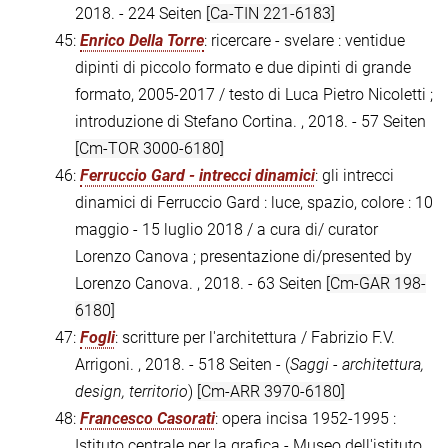
2018. - 224 Seiten
[Ca-TIN 221-6183]
45:
Enrico Della Torre
: ricercare - svelare : ventidue
dipinti di piccolo formato e due dipinti di grande
formato, 2005-2017 / testo di Luca Pietro Nicoletti ;
introduzione di Stefano Cortina. , 2018. - 57 Seiten
[Cm-TOR 3000-6180]
46:
Ferruccio Gard - intrecci dinamici
: gli intrecci
dinamici di Ferruccio Gard : luce, spazio, colore : 10
maggio - 15 luglio 2018 / a cura di/ curator
Lorenzo Canova ; presentazione di/presented by
Lorenzo Canova. , 2018. - 63 Seiten
[Cm-GAR 198-
6180]
47:
Fogli
: scritture per l'architettura / Fabrizio F.V.
Arrigoni. , 2018. - 518 Seiten - (
Saggi - architettura,
design, territorio
)
[Cm-ARR 3970-6180]
48:
Francesco Casorati
: opera incisa 1952-1995 :
Istituto centrale per la grafica - Museo dell'istituto,