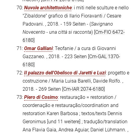
70:
Nuvole architettoniche
: i miti nelle sculture e nello
"Zibaldone" grafico di Ilario Fioravanti / Cesare
Padovani. , 2018. - 159 Seiten - (
Savignano
Novecento - una città si racconta
)
[Cm-FIO 6472-
6180]
71:
Omar Galliani
: Teofanie / a cura di Giovanni
Gazzaneo. , 2018. - 223 Seiten
[Cm-GAL 1370-
6180]
72:
Il palazzo dell'Obelisco di Jaretti e Luzi
: progetto e
costruzione / Maria Luisa Barelli, Davide Rolfo. ,
2018. - 269 Seiten
[Cm-IAR 2074-6180]
73:
Piero di Cosimo
: restauração = restoration /
coordenação e restauração/coordination and
restoration Karen Barbosa ; textos/texts Dennis
Geronimus [und 11 weitere] ; tradução/translation
Ana Flavia Gaia, Andrea Aguiar, Daniel Lühmann. ,