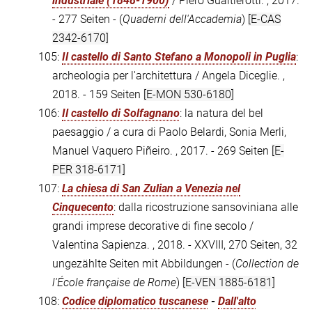
industriale (1848-1900)
/ Piero Gualtierotti. , 2017.
- 277 Seiten - (
Quaderni dell'Accademia
)
[E-CAS
2342-6170]
105:
Il castello di Santo Stefano a Monopoli in Puglia
:
archeologia per l'architettura / Angela Diceglie. ,
2018. - 159 Seiten
[E-MON 530-6180]
106:
Il castello di Solfagnano
: la natura del bel
paesaggio / a cura di Paolo Belardi, Sonia Merli,
Manuel Vaquero Piñeiro. , 2017. - 269 Seiten
[E-
PER 318-6171]
107:
La chiesa di San Zulian a Venezia nel
Cinquecento
: dalla ricostruzione sansoviniana alle
grandi imprese decorative di fine secolo /
Valentina Sapienza. , 2018. - XXVIII, 270 Seiten, 32
ungezählte Seiten mit Abbildungen - (
Collection de
l'École française de Rome
)
[E-VEN 1885-6181]
108:
Codice diplomatico tuscanese
-
Dall'alto