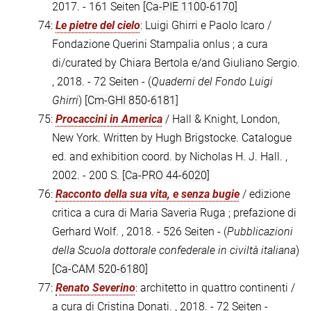
2017. - 161 Seiten
[Ca-PIE 1100-6170]
74:
Le pietre del cielo
: Luigi Ghirri e Paolo Icaro /
Fondazione Querini Stampalia onlus ; a cura
di/curated by Chiara Bertola e/and Giuliano Sergio.
, 2018. - 72 Seiten - (
Quaderni del Fondo Luigi
Ghirri
)
[Cm-GHI 850-6181]
75:
Procaccini in America
/ Hall & Knight, London,
New York. Written by Hugh Brigstocke. Catalogue
ed. and exhibition coord. by Nicholas H. J. Hall. ,
2002. - 200 S.
[Ca-PRO 44-6020]
76:
Racconto della sua vita, e senza bugie
/ edizione
critica a cura di Maria Saveria Ruga ; prefazione di
Gerhard Wolf. , 2018. - 526 Seiten - (
Pubblicazioni
della Scuola dottorale confederale in civiltà italiana
)
[Ca-CAM 520-6180]
77:
Renato Severino
: architetto in quattro continenti /
a cura di Cristina Donati. , 2018. - 72 Seiten -