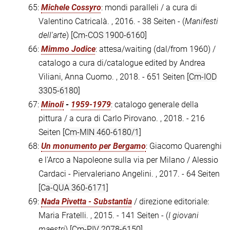
65:
Michele Cossyro
: mondi paralleli / a cura di
Valentino Catricalà. , 2016. - 38 Seiten - (
Manifesti
dell'arte
)
[Cm-COS 1900-6160]
66:
Mimmo Jodice
: attesa/waiting (dal/from 1960) /
catalogo a cura di/catalogue edited by Andrea
Viliani, Anna Cuomo. , 2018. - 651 Seiten
[Cm-IOD
3305-6180]
67:
Minoli
-
1959-1979
: catalogo generale della
pittura / a cura di Carlo Pirovano. , 2018. - 216
Seiten
[Cm-MIN 460-6180/1]
68:
Un monumento per Bergamo
: Giacomo Quarenghi
e l'Arco a Napoleone sulla via per Milano / Alessio
Cardaci - Piervaleriano Angelini. , 2017. - 64 Seiten
[Ca-QUA 360-6171]
69:
Nada Pivetta - Substantia
/ direzione editoriale:
Maria Fratelli. , 2015. - 141 Seiten - (
I giovani
maestri
)
[Cm-PIV 2078-6150]