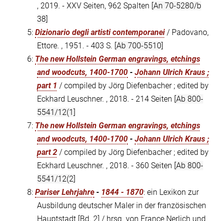
, 2019. - XXV Seiten, 962 Spalten
[An 70-5280/b
38]
5:
Dizionario degli artisti contemporanei
/ Padovano,
Ettore. , 1951. - 403 S.
[Ab 700-5510]
6:
The new Hollstein German engravings, etchings
and woodcuts, 1400-1700
-
Johann Ulrich Kraus ;
part 1
/ compiled by Jörg Diefenbacher ; edited by
Eckhard Leuschner. , 2018. - 214 Seiten
[Ab 800-
5541/12(1]
7:
The new Hollstein German engravings, etchings
and woodcuts, 1400-1700
-
Johann Ulrich Kraus ;
part 2
/ compiled by Jörg Diefenbacher ; edited by
Eckhard Leuschner. , 2018. - 360 Seiten
[Ab 800-
5541/12(2]
8:
Pariser Lehrjahre
-
1844 - 1870
: ein Lexikon zur
Ausbildung deutscher Maler in der französischen
Hauptstadt [Bd. 2] / hrsg. von France Nerlich und