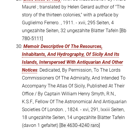
Maurel ; translated by Helen Gerard author of "The
story of the thirteen colonies," with a preface by
Guglielmo Ferrero. , 1911. - xvii, 295 Seiten, 4
ungezählte Seiten, 32 ungezählte Blätter Tafeln
[Bb
780-5111]
30:
Memoir Descriptive Of The Resources,
Inhabitants, And Hydrography, Of Sicily And Its
Islands, Interspersed With Antiquarian And Other
Notices
: Dedicated, By Permission, To The Lords
Commissioners Of The Admiralty, And Intended To
Accompany The Atlas Of Sicily, Published At Their
Office / By Captain William Henry Smyth, R.N.,
K.S.F., Fellow Of The Astronomical And Antiquarian
Societies Of London. , 1824. - xvi, 291, lxxiii Seiten,
18 ungezählte Seiten, 14 ungezählte Blätter Tafeln
(davon 1 gefaltet)
[Be 4630-4240 raro]