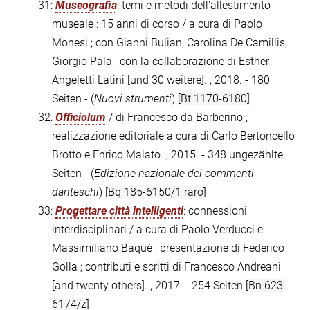
31:
Museografia
: temi e metodi dell'allestimento
museale : 15 anni di corso / a cura di Paolo
Monesi ; con Gianni Bulian, Carolina De Camillis,
Giorgio Pala ; con la collaborazione di Esther
Angeletti Latini [und 30 weitere]. , 2018. - 180
Seiten - (
Nuovi strumenti
)
[Bt 1170-6180]
32:
Officiolum
/ di Francesco da Barberino ;
realizzazione editoriale a cura di Carlo Bertoncello
Brotto e Enrico Malato. , 2015. - 348 ungezählte
Seiten - (
Edizione nazionale dei commenti
danteschi
)
[Bq 185-6150/1 raro]
33:
Progettare città intelligenti
: connessioni
interdisciplinari / a cura di Paolo Verducci e
Massimiliano Baquè ; presentazione di Federico
Golla ; contributi e scritti di Francesco Andreani
[and twenty others]. , 2017. - 254 Seiten
[Bn 623-
6174/z]