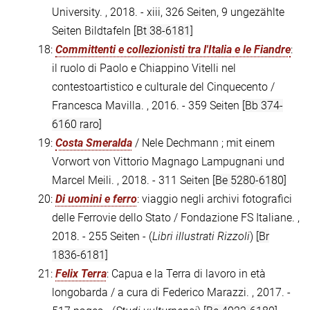
University. , 2018. - xiii, 326 Seiten, 9 ungezählte
Seiten Bildtafeln
[Bt 38-6181]
18:
Committenti e collezionisti tra l'Italia e le Fiandre
:
il ruolo di Paolo e Chiappino Vitelli nel
contestoartistico e culturale del Cinquecento /
Francesca Mavilla. , 2016. - 359 Seiten
[Bb 374-
6160 raro]
19:
Costa Smeralda
/ Nele Dechmann ; mit einem
Vorwort von Vittorio Magnago Lampugnani und
Marcel Meili. , 2018. - 311 Seiten
[Be 5280-6180]
20:
Di uomini e ferro
: viaggio negli archivi fotografici
delle Ferrovie dello Stato / Fondazione FS Italiane. ,
2018. - 255 Seiten - (
Libri illustrati Rizzoli
)
[Br
1836-6181]
21:
Felix Terra
: Capua e la Terra di lavoro in età
longobarda / a cura di Federico Marazzi. , 2017. -