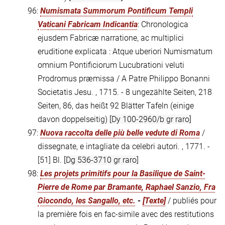
96:
Numismata Summorum Pontificum Templi
Vaticani Fabricam Indicantia
: Chronologica
ejusdem Fabricæ narratione, ac multiplici
eruditione explicata : Atque uberiori Numismatum
omnium Pontificiorum Lucubrationi veluti
Prodromus præmissa / A Patre Philippo Bonanni
Societatis Jesu. , 1715. - 8 ungezählte Seiten, 218
Seiten, 86, das heißt 92 Blätter Tafeln (einige
davon doppelseitig)
[Dy 100-2960/b gr raro]
97:
Nuova raccolta delle più belle vedute di Roma
/
dissegnate, e intagliate da celebri autori. , 1771. -
[51] Bl.
[Dg 536-3710 gr raro]
98:
Les projets primitifs pour la Basilique de Saint-
Pierre de Rome par Bramante, Raphael Sanzio, Fra
Giocondo, les Sangallo, etc.
-
[Texte]
/ publiés pour
la première fois en fac-simile avec des restitutions