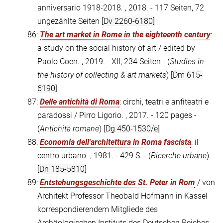
anniversario 1918-2018. , 2018. - 117 Seiten, 72
ungezählte Seiten
[Dv 2260-6180]
86:
The art market in Rome in the eighteenth century
:
a study on the social history of art / edited by
Paolo Coen. , 2019. - XII, 234 Seiten - (
Studies in
the history of collecting & art markets
)
[Dm 615-
6190]
87:
Delle antichità di Roma
: circhi, teatri e anfiteatri e
paradossi / Pirro Ligorio. , 2017. - 120 pages -
(
Antichità romane
)
[Dg 450-1530/e]
88:
Economia dell'architettura in Roma fascista
: il
centro urbano. , 1981. - 429 S. - (
Ricerche urbane
)
[Dn 185-5810]
89:
Entstehungsgeschichte des St. Peter in Rom
/ von
Architekt Professor Theobald Hofmann in Kassel
korrespondierendem Mitgliede des
Archäologischen Instituts des Deutschen Reiches. ,