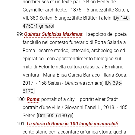
nombreuses et un texte par le B.on Henry de
Geymüller architecte. , 1875. - 6 ungezählte Seiten,
VII, 380 Seiten, 6 ungezählte Blätter Tafeln
[Dy 140-
4750/1 gr raro]
99:
Quintus Sulpicius Maximus
: il sepolcro del poeta
fanciullo nel contesto funerario di Porta Salaria a
Roma : esame storico, letterario, archeologico ed
epigrafico : con approfondimento filologico sul
mito di Fetonte nella cultura classica / Emiliano
Ventura - Maria Elisa Garcia Barraco - Ilaria Soda. ,
2017. - 158 Seiten - (
Antichità romane
)
[Dv 395-
6170]
100:
Rome
: portrait of a city = porträt einer Stadt =
portrait d'une ville / Giovanni Fanelli. , 2018. - 485
Seiten
[Dm 505-6180 gr]
101:
La storia di Roma in 100 luoghi memorabili
:
cento storie per raccontare un'unica storia: quella