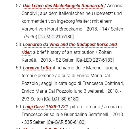
57:
Das Leben des Michelangelo Buonarroti
/ Ascania
Condivi ; aus dem Italienischen neu übersetzt und
kommentiert von Ingeborg Walter ; mit einem
Vorwort von Horst Bredekamp. , 2018. - 147 Seiten
- (
Salto
)
[Ca-MIC 21-6180]
58:
Leonardo da Vinci and the Budapest horse and
rider
: a brief history of an attribution / Zoltán
Kárpáti. , 2018. - 82 Seiten
[Ca-LEO 227-6183]
59:
Lorenzo Lotto
: il richiamo delle Marche : luoghi,
tempi e persone / a cura di Enrico Maria Dal
Pozzolo ; saggi in catalogo di Francesca Coltrinari,
Enrico Maria Dal Pozzolo [und 3 weitere]. , 2018. -
293 Seiten
[Ca-LOT 80-6180]
60:
Luigi Garzi 1638-1721
: pittore romano / a cura di
Francesco Grisolia e Guendalina Serafinelli. , 2018.
- 335 Seiten
[Ca-GAR 580-6180]