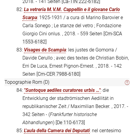
2018. - 141 Seiten
[Ca-TIN 222-6182]
82:
La vetreria M.V.M. Cappellin e il giovane Carlo
Scarpa
: 1925-1931 / a cura di Marino Barovier e
Carla Sonego ; Le stanze del vetro ; Fondazione
Giorgio Cini onlus. , 2018. - 559 Seiten
[Cm-SCA
1553-6182]
83:
Visages de Scampia
: les justes de Gomorra /
Davide Cerullo ; avec des textes de Christian Bobin,
Erri De Luca, Ernest Pignon-Ernest. , 2018. - 142
Seiten
[Cm-CER 7988-6180]
Topographie Rom (D)
84:
"Suntoque aediles curatores urbis …"
: die
Entwicklung der stadtrömischen Aedilität in
republikanischer Zeit / Maximilian Becker. , 2017. -
342 Seiten - (
Frankfurter historische
Abhandlungen
)
[De 110-6173]
85:
L'aula della Camera dei Deputati
: nel centesimo