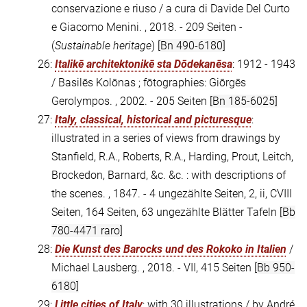
conservazione e riuso / a cura di Davide Del Curto
e Giacomo Menini. , 2018. - 209 Seiten -
(
Sustainable heritage
)
[Bn 490-6180]
26:
Italikē architektonikē sta Dōdekanēsa
: 1912 - 1943
/ Basilēs Kolōnas ; fōtographies: Giōrgēs
Gerolympos. , 2002. - 205 Seiten
[Bn 185-6025]
27:
Italy, classical, historical and picturesque
:
illustrated in a series of views from drawings by
Stanfield, R.A., Roberts, R.A., Harding, Prout, Leitch,
Brockedon, Barnard, &c. &c. : with descriptions of
the scenes. , 1847. - 4 ungezählte Seiten, 2, ii, CVIII
Seiten, 164 Seiten, 63 ungezählte Blätter Tafeln
[Bb
780-4471 raro]
28:
Die Kunst des Barocks und des Rokoko in Italien
/
Michael Lausberg. , 2018. - VII, 415 Seiten
[Bb 950-
6180]
29:
Little cities of Italy
: with 30 illustrations / by André