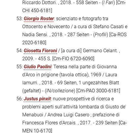
Riccardo Dottori. , 2018. - 558 Seiten - (
I Fari
)
[Cm-
CHI 450-6181]
53:
Giorgio Roster
: scienziato e fotografo tra
Ottocento e Novecento / a cura di Stefano Casati e
Nadia Sensi. , 2018. - 287 Seiten - (
Profili
)
[Ca-ROS
2020-6180]
54:
Giosetta Fioroni
/ [a cura di] Germano Celant. ,
2009. - 455 S.
[Cm-FIO 6720-6090]
55:
Giulio Paolini
: Teresa nella parte di Giovanna
d'Arco in prigione (tavola ottica), 1969 / Laura
Iamurri. , 2018. - 69 Seiten, 1 ungezähltes Blatt
(gefaltet) - (
IN/collezione
)
[Cm-PAO 3000-6181]
56:
Justus pinxit
: nuove prospettive di ricerca e
problemi aperti sull'attività lombarda di Giusto de'
Menabuoi / Andrea Luigi Casero ; prefazione di
Francesca Flores d'Arcais. , 2017. - 239 Seiten
[Ca-
MEN 10-6170]