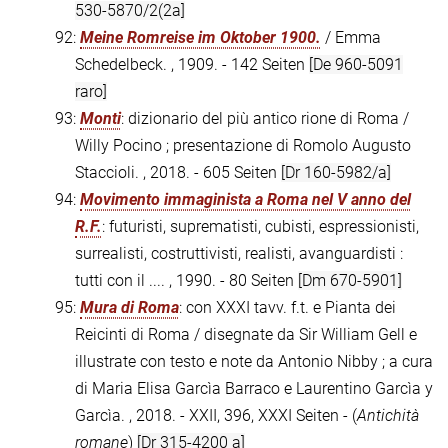
530-5870/2(2a]
92:
Meine Romreise im Oktober 1900.
/ Emma
Schedelbeck. , 1909. - 142 Seiten
[De 960-5091
raro]
93:
Monti
: dizionario del più antico rione di Roma /
Willy Pocino ; presentazione di Romolo Augusto
Staccioli. , 2018. - 605 Seiten
[Dr 160-5982/a]
94:
Movimento immaginista a Roma nel V anno del
R.F.
: futuristi, suprematisti, cubisti, espressionisti,
surrealisti, costruttivisti, realisti, avanguardisti :
tutti con il .... , 1990. - 80 Seiten
[Dm 670-5901]
95:
Mura di Roma
: con XXXI tavv. f.t. e Pianta dei
Reicinti di Roma / disegnate da Sir William Gell e
illustrate con testo e note da Antonio Nibby ; a cura
di Maria Elisa Garcìa Barraco e Laurentino Garcìa y
Garcìa. , 2018. - XXII, 396, XXXI Seiten - (
Antichità
romane
)
[Dr 315-4200 a]