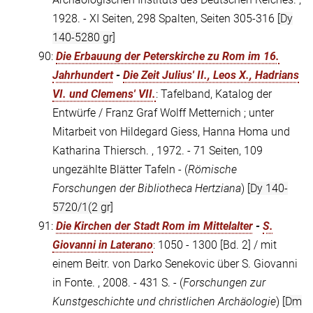
1928. - XI Seiten, 298 Spalten, Seiten 305-316
[Dy
140-5280 gr]
90:
Die Erbauung der Peterskirche zu Rom im 16.
Jahrhundert
-
Die Zeit Julius' II., Leos X., Hadrians
VI. und Clemens' VII.
: Tafelband, Katalog der
Entwürfe / Franz Graf Wolff Metternich ; unter
Mitarbeit von Hildegard Giess, Hanna Homa und
Katharina Thiersch. , 1972. - 71 Seiten, 109
ungezählte Blätter Tafeln - (
Römische
Forschungen der Bibliotheca Hertziana
)
[Dy 140-
5720/1(2 gr]
91:
Die Kirchen der Stadt Rom im Mittelalter
-
S.
Giovanni in Laterano
: 1050 - 1300 [Bd. 2] / mit
einem Beitr. von Darko Senekovic über S. Giovanni
in Fonte. , 2008. - 431 S. - (
Forschungen zur
Kunstgeschichte und christlichen Archäologie
)
[Dm