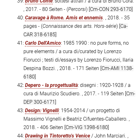
39:
Bruno Conte
: sottesi attrali / a cura di Bruno Corà.
, 2017. - 80 Seiten - (
Percorsi
)
[Cm-CON 293-6170]
40:
Caravage à Rome. Amis et ennemis
. , 2018. - 35
pages - (
Connaissance des arts. Hors-série
)
[Ca-
CAR 318-6185]
41:
Carlo Dell'Amico
: 1985 1990 : no pure forms, no
pure elements / a cura di/curated by Lorenzo
Fiorucci ; testi di/essays by Lorenzo Fiorucci, Ilaria
Despina Bozzi. , 2018. - 171 Seiten
[Cm-AMI 1138-
6180]
42:
Depero - la progettualità
: disegni : 1920-1928 / a
cura di Maurizio Scudiero. , 2017. - 119 Seiten
[Cm-
DEP 300-6171]
43:
Design: Vignelli
: 1954-2014 / un progetto di
Massimo Vignelli e Beatriz Cifuentes-Caballero. ,
2018. - 406 Seiten
[Cm-VIG 1398-6180]
44:
Drawing in Tintoretto's Venice
/ John Marciari. ,