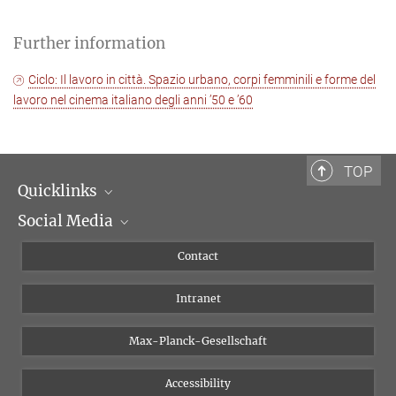
Further information
Ciclo: Il lavoro in città. Spazio urbano, corpi femminili e forme del
lavoro nel cinema italiano degli anni ’50 e ’60
TOP
Quicklinks
Social Media
Scientific Departments
People
Facebook
Contact
Research Projects A-Z
Instagram
Intranet
Bluesky
Twitter
Max-Planck-Gesellschaft
Vimeo
Accessibility