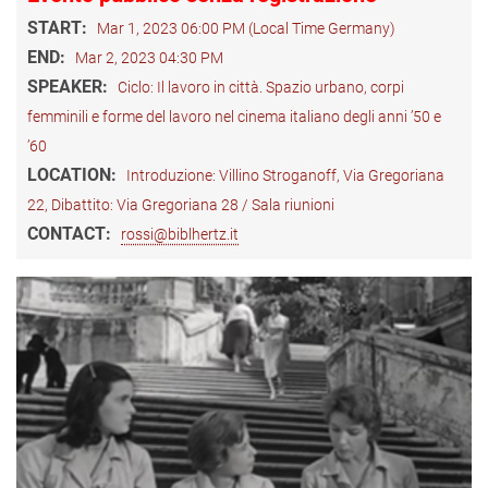
START:
Mar 1, 2023 06:00 PM (Local Time Germany)
END:
Mar 2, 2023 04:30 PM
SPEAKER:
Ciclo: Il lavoro in città. Spazio urbano, corpi
femminili e forme del lavoro nel cinema italiano degli anni ’50 e
’60
LOCATION:
Introduzione: Villino Stroganoff, Via Gregoriana
22, Dibattito: Via Gregoriana 28 / Sala riunioni
CONTACT:
rossi@biblhertz.it