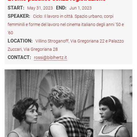
START:
END:
May 31, 2023
Jun 1, 2023
SPEAKER:
Ciclo: Il lavoro in città. Spazio urbano, corpi
femminili e forme del lavoro nel cinema italiano degli anni ’50 e
’60
LOCATION:
Villino Stroganoff, Via Gregoriana 22 e Palazzo
Zuccari, Via Gregoriana 28
CONTACT:
rossi@biblhertz.it