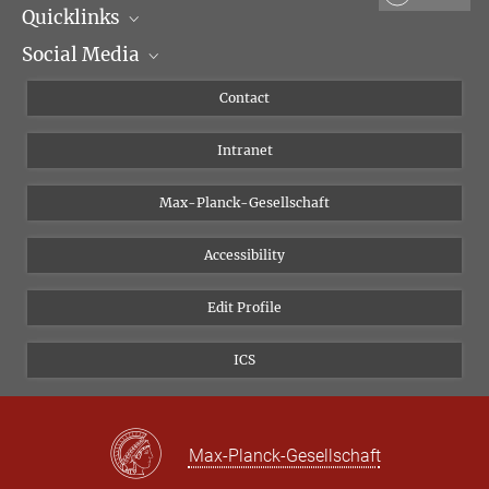
Quicklinks
Social Media
Scientific Departments
People
Facebook
Contact
Research Projects A-Z
Instagram
Intranet
Bluesky
Twitter
Max-Planck-Gesellschaft
Vimeo
Accessibility
Newsletter
Edit Profile
ICS
Max-Planck-Gesellschaft