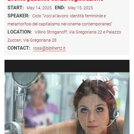
START:
END:
May 14, 2025
May 15, 2025
SPEAKER:
Ciclo "Voci al lavoro: identità femminile e
metamorfosi del capitalismo nel cinema contemporaneo"
LOCATION:
Villino Stroganoff, Via Gregoriana 22 e Palazzo
Zuccari, Via Gregoriana 28
CONTACT:
rossi@biblhertz.it