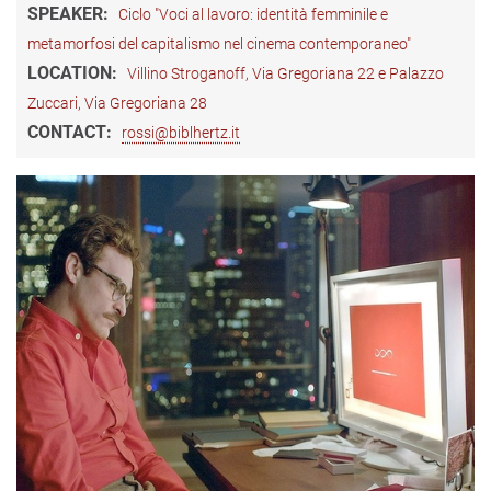
SPEAKER:
Ciclo "Voci al lavoro: identità femminile e
metamorfosi del capitalismo nel cinema contemporaneo"
LOCATION:
Villino Stroganoff, Via Gregoriana 22 e Palazzo
Zuccari, Via Gregoriana 28
CONTACT:
rossi@biblhertz.it