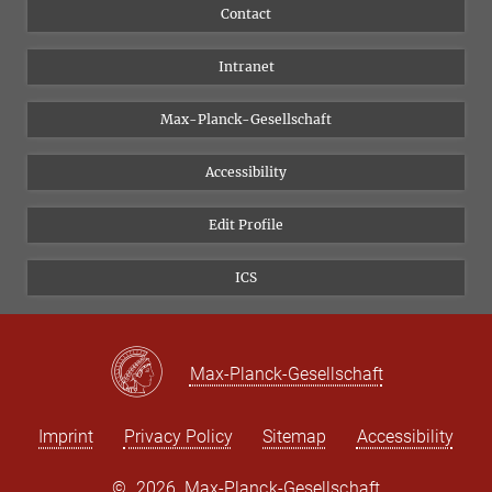
People
Facebook
Contact
Research Projects A-Z
Instagram
Intranet
Bluesky
Twitter
Max-Planck-Gesellschaft
Vimeo
Accessibility
Newsletter
Edit Profile
ICS
Max-Planck-Gesellschaft
Imprint
Privacy Policy
Sitemap
Accessibility
©
2026, Max-Planck-Gesellschaft