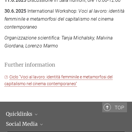
11.6.2025
Discussione in Sala riunioni, ore 10.00-12.00
30.6.2025
International Workshop:
Voci al lavoro: identità
femminile e metamorfosi del capitalismo nel cinema
contemporaneo
Organizzazione scientifica: Tanja Michalsky, Malvina
Giordana, Lorenzo Marmo
Further information
Ciclo "Voci al lavoro: identità femminile e metamorfosi del
capitalismo nel cinema contemporaneo"
TOP
Quicklinks
Social Media
Scientific Departments