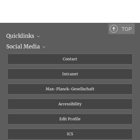
TOP
Quicklinks
Social Media
Scientific Departments
People
Facebook
Contact
Research Projects A-Z
Instagram
Intranet
Bluesky
Twitter
Max-Planck-Gesellschaft
Vimeo
Accessibility
Newsletter
Edit Profile
ICS