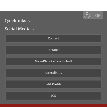
TOP
Quicklinks
Social Media
Scientific Departments
People
Facebook
Contact
Research Projects A-Z
Instagram
Intranet
Bluesky
Twitter
Max-Planck-Gesellschaft
Vimeo
Accessibility
Newsletter
Edit Profile
ICS