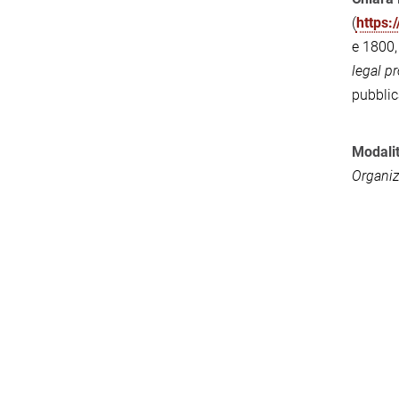
(
https:
e 1800,
legal p
pubblic
Modalit
Organiz