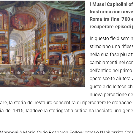
I Musei Capitolini o
trasformazioni avven
Roma tra fine ‘700 e
recuperare episodi 
In questo field semin
stimolano una rifles
nella sua fase più at
cambiamenti nel cont
dell’antico nel primo 
vanni Paolo Panini, "Vedute di Roma Antica",
opere scelte aiuterà 
olio su tela (1758)
gusto e delle tecnic
nuova percezione dell
lare, la storia del restauro consentirà di ripercorrere le crona
cia del 1816, laddove la storiografia critica ha lasciato una gen
 Mannoni
è Marie-Curie Research Fellow presso l’Università Ca’ 