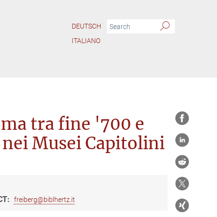
DEUTSCH
ITALIANO
 a Roma tra fine '700 e primo '800. Modelli e vicende nei Musei Capitolini
oma tra fine '700 e
 nei Musei Capitolini
CT:
freiberg@biblhertz.it