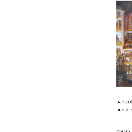
Gio
partico
pontifi
Chiara