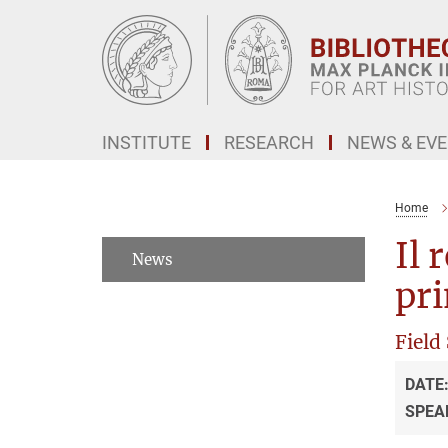
Main-
Content
INSTITUTE
RESEARCH
NEWS & EV
Home
Il 
News
pri
Field
DATE
SPEA