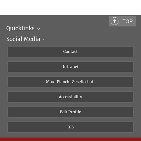
TOP
Quicklinks
Social Media
Scientific Departments
People
Facebook
Contact
Research Projects A-Z
Instagram
Intranet
Bluesky
Twitter
Max-Planck-Gesellschaft
Vimeo
Accessibility
Newsletter
Edit Profile
ICS