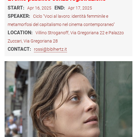
START:
END:
Apr 16, 2025
Apr 17, 2025
SPEAKER:
Ciclo "Voci al lavoro: identità femminile e
metamorfosi del capitalismo nel cinema contemporaneo"
LOCATION:
Villino Stroganoff, Via Gregoriana 22 e Palazzo
Zuccari, Via Gregoriana 28
CONTACT:
rossi@biblhertz.it