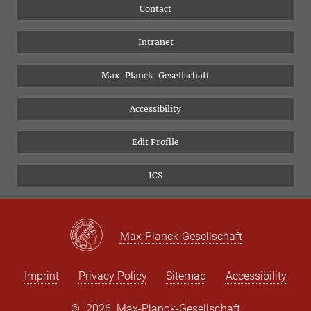
People
Facebook
Contact
Research Projects A-Z
Instagram
Intranet
Bluesky
Twitter
Max-Planck-Gesellschaft
Vimeo
Accessibility
Newsletter
Edit Profile
ICS
Max-Planck-Gesellschaft
Imprint
Privacy Policy
Sitemap
Accessibility
©
2026, Max-Planck-Gesellschaft