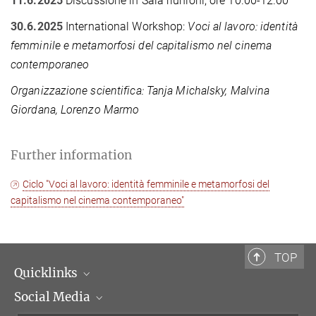
11.6.2025
Discussione in Sala riunioni, ore 10.00-12.00
30.6.2025
International Workshop:
Voci al lavoro: identità
femminile e metamorfosi del capitalismo nel cinema
contemporaneo
Organizzazione scientifica: Tanja Michalsky, Malvina
Giordana, Lorenzo Marmo
Further information
Ciclo "Voci al lavoro: identità femminile e metamorfosi del
capitalismo nel cinema contemporaneo"
TOP
Quicklinks
Social Media
Scientific Departments