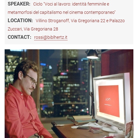
SPEAKER:
Ciclo "Voci al lavoro: identità femminile e
metamorfosi del capitalismo nel cinema contemporaneo"
LOCATION:
Villino Stroganoff, Via Gregoriana 22 e Palazzo
Zuccari, Via Gregoriana 28
CONTACT:
rossi@biblhertz.it