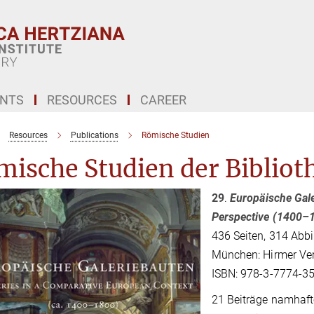
ENTS
RESOURCES
CAREER
Resources
Publications
Römische Studien
ische Studien der Bibliot
29
.
Europäische Gale
Perspective (1400–
436 Seiten, 314 Abbi
München: Hirmer Ver
ISBN: 978-3-7774-35
21 Beiträge namhaft