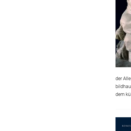
der All
bildhau
dem kün