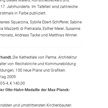
ng dieses Malers, Kunsttheoretikers und
17. Jahrhunderts. Im Tafelteil sind zahlreiche
stmals in Farbe publiziert.
Danesi Squarzina, Sybille Ebert-Schifferer, Sabine
ia Mazzetti di Pietralata, Esther Meier, Susanne
Simonato, Andreas Tacke und Matthias Winner.
rhandt
,
Die Kathedrale von Parma. Architektur
talter von Reichskirche und Kommunebildung
.
ildungen, 100 neue Pläne und Grafiken.
lag 2009.
05-4, € 140,00
der Otto-Hahn-Medaille der Max-Planck-
tendsten und umstrittensten Kirchenbauten