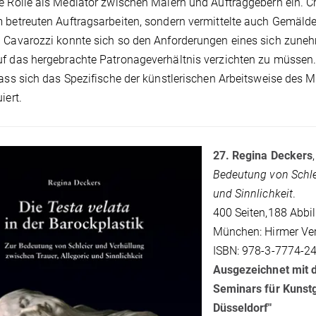
e Rolle als Mediator zwischen Malern und Auftraggebern ein. Cre
 betreuten Auftragsarbeiten, sondern vermittelte auch Gemäl
 Cavarozzi konnte sich so den Anforderungen eines sich zunehm
f das hergebrachte Patronageverhältnis verzichten zu müssen
dass sich das Spezifische der künstlerischen Arbeitsweise des 
iert.
27. Regina Deckers
Bedeutung von Schlei
und Sinnlichkeit
.
400 Seiten,188 Abbi
München: Hirmer Ver
ISBN: 978-3-7774-24
Ausgezeichnet mit 
Seminars für Kunstg
Düsseldorf"