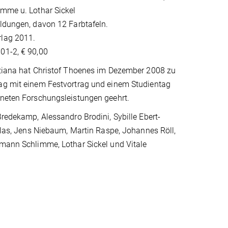
imme u. Lothar Sickel
ldungen, davon 12 Farbtafeln.
lag 2011.
01-2, € 90,00
tziana hat Christof Thoenes im Dezember 2008 zu
ag mit einem Festvortrag und einem Studientag
hneten Forschungsleistungen geehrt.
Bredekamp, Alessandro Brodini, Sybille Ebert-
Helas, Jens Niebaum, Martin Raspe, Johannes Röll,
rmann Schlimme, Lothar Sickel und Vitale