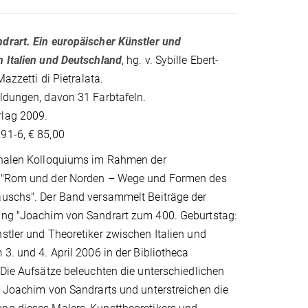
drart. Ein europäischer Künstler und
n Italien und Deutschland
, hg. v. Sybille Ebert-
Mazzetti di Pietralata.
ldungen, davon 31 Farbtafeln.
lag 2009.
91-6, € 85,00
onalen Kolloquiums im Rahmen der
e "Rom und der Norden
–
Wege und Formen des
auschs". Der Band versammelt Beiträge der
ung "Joachim von Sandrart zum 400. Geburtstag:
stler und Theoretiker zwischen Italien und
 3. und 4. April 2006 in der Bibliotheca
 Die Aufsätze beleuchten die unterschiedlichen
t Joachim von Sandrarts und unterstreichen die