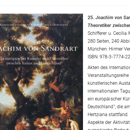
25.
Joachim von San
Theoretiker zwische
Schifferer u. Cecilia 
280 Seiten, 240 Abbi
München: Hirmer Ver
ISBN: 978-3-7774-22
Akten des Internati
Veranstaltungsreih
künstlerischen Aust
internationalen Tag
ein europäischer Kün
Deutschland", die am
Hertziana stattfand.
Aspekte der Aktivitä