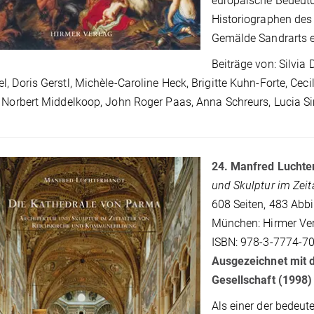
europäische Bedeutu
Historiographen des 
Gemälde Sandrarts er
Beiträge von: Silvia 
, Doris Gerstl, Michèle-Caroline Heck, Brigitte Kuhn-Forte, Cecil
 Norbert Middelkoop, John Roger Paas, Anna Schreurs, Lucia 
24. Manfred Luchte
und Skulptur im Zei
608 Seiten, 483 Abb
München: Hirmer Ver
ISBN: 978-3-7774-70
Ausgezeichnet mit 
Gesellschaft (1998)
Als einer der bedeu