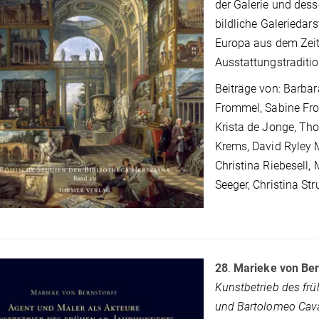
der Galerie und dess
bildliche Galeriedar
Europa aus dem Zei
Ausstattungstraditi
Beiträge von: Barbar
Frommel, Sabine Fro
Krista de Jonge, Tho
Krems, David Ryley M
Christina Riebesell,
Seeger, Christina St
28
.
Marieke von Ber
Kunstbetrieb des fr
und Bartolomeo Cav