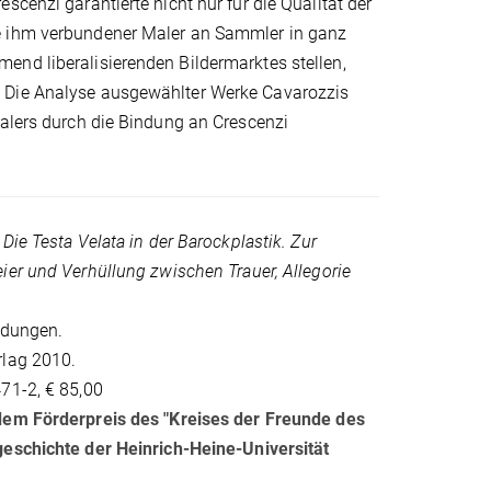
scenzi garantierte nicht nur für die Qualität der
de ihm verbundener Maler an Sammler in ganz
end liberalisierenden Bildermarktes stellen,
. Die Analyse ausgewählter Werke Cavarozzis
Malers durch die Bindung an Crescenzi
,
Die Testa Velata in der Barockplastik. Zur
er und Verhüllung zwischen Trauer, Allegorie
ldungen.
lag 2010.
71-2, € 85,00
dem Förderpreis des "Kreises der Freunde des
eschichte der Heinrich-Heine-Universität