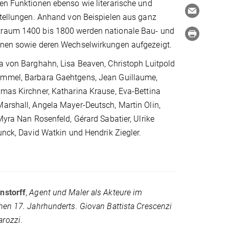
en Funktionen ebenso wie literarische und
stellungen. Anhand von Beispielen aus ganz
traum 1400 bis 1800 werden nationale Bau- und
onen sowie deren Wechselwirkungen aufgezeigt.
a von Barghahn, Lisa Beaven, Christoph Luitpold
mmel, Barbara Gaehtgens, Jean Guillaume,
mas Kirchner, Katharina Krause, Eva-Bettina
arshall, Angela Mayer-Deutsch, Martin Olin,
 Myra Nan Rosenfeld, Gérard Sabatier, Ulrike
runck, David Watkin und Hendrik Ziegler.
nstorff
,
Agent und Maler als Akteure im
ühen 17. Jahrhunderts.
Giovan Battista Crescenzi
arozzi
.