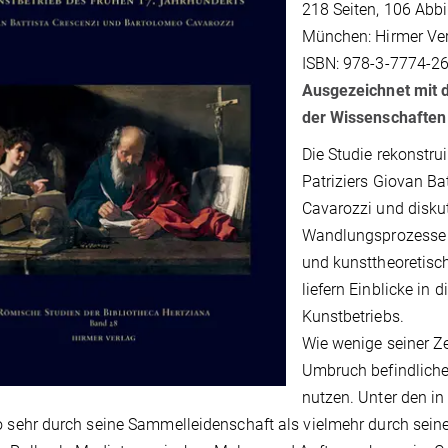
218 Seiten, 106 Abbi
München: Hirmer Ver
ISBN: 978-3-7774-26
Ausgezeichnet mit
der Wissenschaften
Die Studie rekonstr
Patriziers Giovan B
Cavarozzi und diskut
Wandlungsprozesse d
und kunsttheoretisc
liefern Einblicke in
Kunstbetriebs.
Wie wenige seiner Ze
Umbruch befindliche
nutzen. Unter den i
o sehr durch seine Sammelleidenschaft als vielmehr durch sein