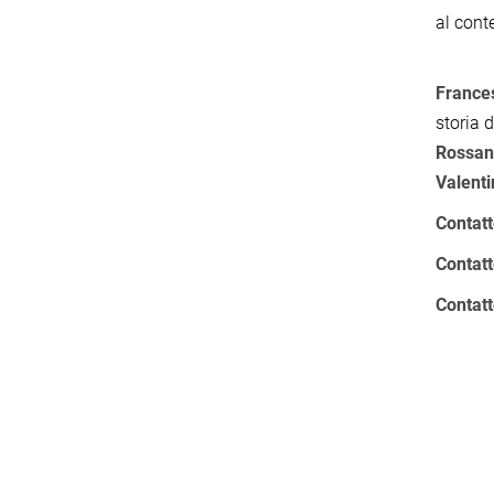
al con
France
storia d
Rossan
Valenti
Contatt
Contat
Contat