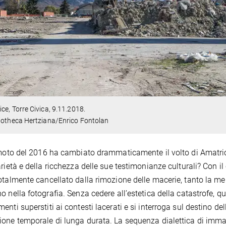
ce, Torre Civica,
9.11.2018.
iotheca Hertziana/Enrico Fontolan
emoto del 2016 ha cambiato drammaticamente il volto di Amatrice
arietà e della ricchezza delle sue testimonianze culturali? Con i
otalmente cancellato dalla rimozione delle macerie, tanto la me
o nella fotografia. Senza cedere all’estetica della catastrofe, q
enti superstiti ai contesti lacerati e si interroga sul destino de
one temporale di lunga durata. La sequenza dialettica di immagi