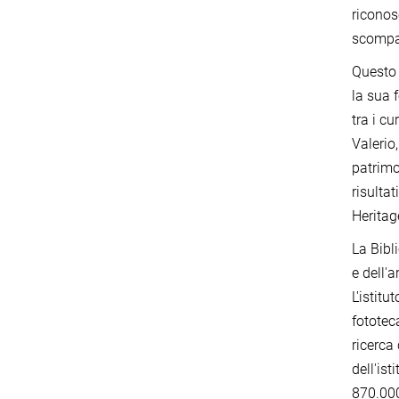
riconos
scompar
Questo 
la sua 
tra i c
Valerio
patrimo
risulta
Herita
La Bibl
e dell'a
L'istitu
fototec
ricerca
dell'is
870.000 