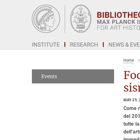
Main-
Content
INSTITUTE
RESEARCH
NEWS & EV
Home
Foc
Events
sis
MAY 29, 
Come ra
del 201
tutte l
dell'ar
immedia