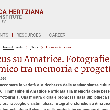
ENTS
RESOURCES
CAREER
News & Events
News
Focus su Amatrice
us su Amatrice. Fotografie 
mico tra memoria e proget
2020
ccontare la varietà e la ricchezza delle testimonianze cultur
6, l’immagine di Amatrice è affidata alla memoria delle pers
a fotografia. Una mostra digitale promossa dalla Bibliotheca H
te ora raccoglie e sistematizza fotografie storiche su Amatric
tamente dopo il sisma e nelle periodiche campagne di monitor