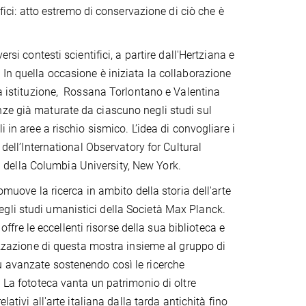
ofici: atto estremo di conservazione di ciò che è
rsi contesti scientifici, a partire dall'Hertziana e
In quella occasione è iniziata la collaborazione
ta istituzione, Rossana Torlontano e Valentina
nze già maturate da ciascuno negli studi sul
 in aree a rischio sismico. L’idea di convogliare i
 dell’International Observatory for Cultural
 della Columbia University, New York.
omuove la ricerca in ambito della storia dell'arte
e degli studi umanistici della Società Max Planck.
offre le eccellenti risorse della sua biblioteca e
lizzazione di questa mostra insieme al gruppo di
ù avanzate sostenendo così le ricerche
. La fototeca vanta un patrimonio di oltre
ativi all'arte italiana dalla tarda antichità fino