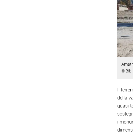
Amatri
© Bibl
Il terr
della v
quasi t
sostegn
i monum
dimensi