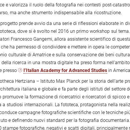
ce e valorizza il ruolo della fotografia nei contesti post-catastr
so, ma anche strumento indispensabile alla ricostruzione.
progetto prende avvio da una serie di riflessioni elaborate in dive
fototeca, dove si è svolto nel 2016 un primo workshop sul tema. 
uratori Francesco Gangemi, allora assistente scientifico di ques
, che ha permesso di condividere e mettere in opera le compete
nio culturale di Amatrice e sulla conservazione dei beni culturali
ti della ricerca in una mostra digitale ha preso forma nell’ambito
ge presso
l’Italian Academy for Advanced Studies
in America
iotheca Hertziana – Istituto Max Planck per la storia dell'arte pr
rchitettura italiana e globale e fa parte degli istituti del settor
to promuove la formazione di ricercatrici e ricercatori di spicco e 
a a studiosi internazionali. La fototeca, protagonista nella rea
 conduce campagne fotografiche scientifiche con le tecniche pi
tituto e definendo nuovi standard per la fotografia documentaria
stampe fotografiche, negativi e scatti digitali, principalmente rel