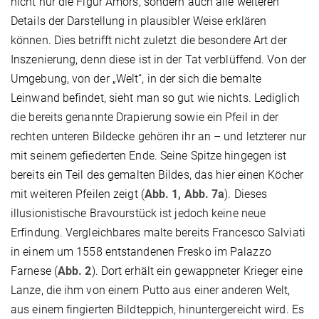
nicht nur die Figur Amors, sondern auch alle weiteren
Details der Darstellung in plausibler Weise erklären
können. Dies betrifft nicht zuletzt die besondere Art der
Inszenierung, denn diese ist in der Tat verblüffend. Von der
Umgebung, von der „Welt“, in der sich die bemalte
Leinwand befindet, sieht man so gut wie nichts. Lediglich
die bereits genannte Drapierung sowie ein Pfeil in der
rechten unteren Bildecke gehören ihr an – und letzterer nur
mit seinem gefiederten Ende. Seine Spitze hingegen ist
bereits ein Teil des gemalten Bildes, das hier einen Köcher
mit weiteren Pfeilen zeigt (
Abb. 1, Abb. 7a
). Dieses
illusionistische Bravourstück ist jedoch keine neue
Erfindung. Vergleichbares malte bereits Francesco Salviati
in einem um 1558 entstandenen Fresko im Palazzo
Farnese (
Abb. 2
). Dort erhält ein gewappneter Krieger eine
Lanze, die ihm von einem Putto aus einer anderen Welt,
aus einem fingierten Bildteppich, hinuntergereicht wird. Es