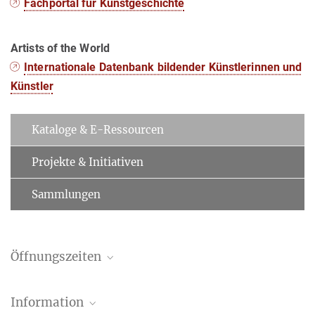
Fachportal für Kunstgeschichte
Artists of the World
Internationale Datenbank bildender Künstlerinnen und
Künstler
Kataloge & E-Ressourcen
Projekte & Initiativen
Sammlungen
Öffnungszeiten
Bibliothek und Fotothek sind geöffnet:
Montag–Freitag 9:00–
Information
19:00 Uhr
.