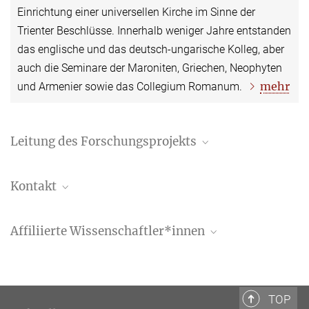
Einrichtung einer universellen Kirche im Sinne der
Trienter Beschlüsse. Innerhalb weniger Jahre entstanden
das englische und das deutsch-ungarische Kolleg, aber
auch die Seminare der Maroniten, Griechen, Neophyten
mehr
und Armenier sowie das Collegium Romanum.
Leitung des Forschungsprojekts
Dr. Susanne Kubersky-Piredda
Kontakt
Senior Scholar
+39 06 69993-225
Dott.ssa Caterina Scholl
kubersky@biblhertz.it
Affiliierte Wissenschaftler*innen
Assistenz
+39 06 69993-223
Gloria Antoni, Ph.D.
scholl@biblhertz.it
Kuratorin, Malerei und Skulptur des 16. Jhs.
Museo e Real Bosco di Capodimonte, Neapel
TOP