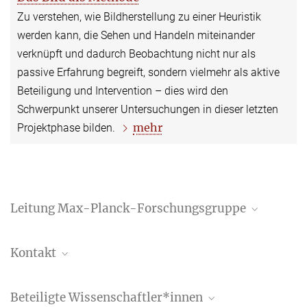
Zu verstehen, wie Bildherstellung zu einer Heuristik
werden kann, die Sehen und Handeln miteinander
verknüpft und dadurch Beobachtung nicht nur als
passive Erfahrung begreift, sondern vielmehr als aktive
Beteiligung und Intervention – dies wird den
Schwerpunkt unserer Untersuchungen in dieser letzten
mehr
Projektphase bilden.
Leitung Max-Planck-Forschungsgruppe
Prof. Dr. Sietske Fransen
Kontakt
Forschungsgruppenleiterin
+39 06 69993-235
Katja Hackstein, M.A.
fransen@biblhertz.it
Beteiligte Wissenschaftler*innen
Assistentin, Max Planck Forschungsgruppe