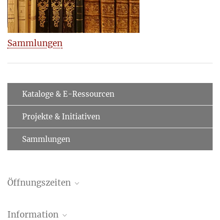
Sammlungen
Kataloge & E-Ressourcen
Projekte & Initiativen
Sammlungen
Öffnungszeiten
Bibliothek und Fotothek sind geöffnet:
Montag–Freitag 9:00–
Information
19:00 Uhr
.