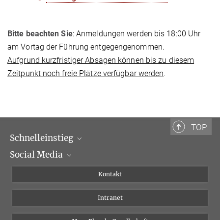
Bitte beachten Sie
: Anmeldungen werden bis 18:00 Uhr
am Vortag der Führung entgegengenommen.
Aufgrund kurzfristiger Absagen können bis zu diesem
Zeitpunkt noch freie Plätze verfügbar werden
.
TOP
Schnelleinstieg
Social Media
Wissenschaftliche Abteilungen
Personen
Facebook
Kontakt
Forschungsprojekte A-Z
Instagram
Intranet
Bluesky