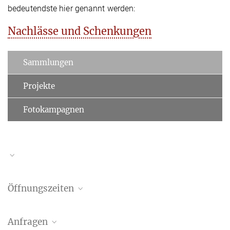
bedeutendste hier genannt werden:
Nachlässe und Schenkungen
Sammlungen
Projekte
Fotokampagnen
Online-Katalog
Öffnungszeiten
Bibliothek und Fotothek sind geöffnet:
Anfragen
Montag–Freitag 9:00–19:00 Uhr
.