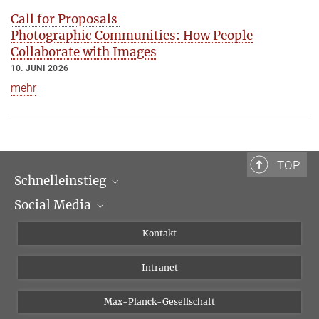
Call for Proposals
Photographic Communities: How People
Collaborate with Images
10. JUNI 2026
mehr
TOP
Schnelleinstieg
Social Media
Wissenschaftliche Abteilungen
Personen
Facebook
Kontakt
Forschungsprojekte A-Z
Instagram
Intranet
Bluesky
Twitter
Max-Planck-Gesellschaft