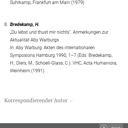
Suhrkamp, Frankfurt am Main (1979)
8.
Bredekamp, H.
„Du lebst und thust mir nichts“. Anmerkungen zur
Aktualität Aby Warburgs
In: Aby Warburg: Akten des internationalen
Symposions Hamburg 1990, 1–7 (Eds. Bredekamp,
H.; Diers, M.; Schoell-Glass, C.). VHC, Acta Humaniora,
Weinheim (1991)
Korrespondierender Autor
Dr. Giovanna Targia
Bibliotheca Hertziana - Max-Planck-Institut für Kunstgeschichte,
Rom